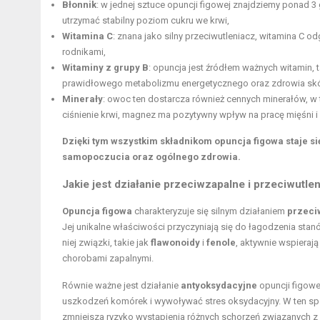
Błonnik
: w jednej sztuce opuncji figowej znajdziemy ponad 
utrzymać stabilny poziom cukru we krwi,
Witamina C
: znana jako silny przeciwutleniacz, witamina C 
rodnikami,
Witaminy z grupy B
: opuncja jest źródłem ważnych witamin, ta
prawidłowego metabolizmu energetycznego oraz zdrowia skó
Minerały
: owoc ten dostarcza również cennych minerałów, w 
ciśnienie krwi, magnez ma pozytywny wpływ na pracę mięśni i
Dzięki tym wszystkim składnikom opuncja figowa staje s
samopoczucia oraz ogólnego zdrowia.
Jakie jest działanie przeciwzapalne i przeciwutle
Opuncja figowa
charakteryzuje się silnym działaniem
przeci
Jej unikalne właściwości przyczyniają się do łagodzenia sta
niej związki, takie jak
flawonoidy
i
fenole
, aktywnie wspieraj
chorobami zapalnymi.
Równie ważne jest działanie
antyoksydacyjne
opuncji figowe
uszkodzeń komórek i wywoływać stres oksydacyjny. W ten spos
zmniejsza ryzyko wystąpienia różnych schorzeń związanych z