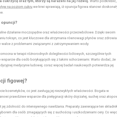
cukrzycę oraz tym, którzy są narażeni na jej rozwój.
Warto podkreślić,
ływ na poziom cukru
we krwi sprawiają, iż opuncja figowa stanowi doskonał
ne.
 opuncji?
a silne działanie moczopędne oraz właściwości przeciwbólowe. Dzięki swoim
 toksyn, co jest kluczowe dla utrzymania równowagi płynów oraz zdrowia 
 w walce z problemami związanymi z zatrzymywaniem wody.
 pomocna w terapii różnorodnych dolegliwości bólowych, szczególnie tych
wsparcie dla osób borykających się z takimi schorzeniami. Warto dodać, że
adycyjnej medycynie ludowej; coraz więcej badań naukowych potwierdza jej
ji figowej?
e kosmetyków, co jest zasługą jej niezwykłych właściwości. Bogata w
tanowi prawdziwe wsparcie dla pielęgnacji skóry dojrzałej, suchej oraz atopo
t jej zdolność do intensywnego nawilżania. Preparaty zawierające ten składni
wyborem dla osób zmagających się z suchością i uszkodzeniami cery. Co więc