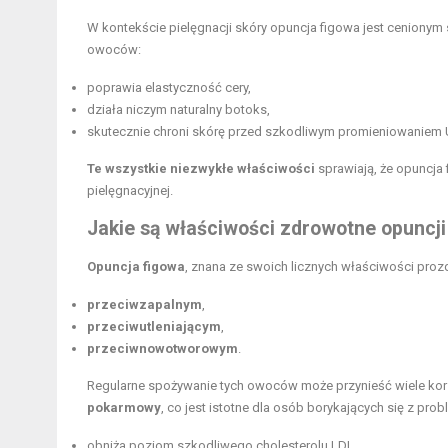
W kontekście pielęgnacji skóry opuncja figowa jest cenionym 
owoców:
poprawia elastyczność cery,
działa niczym naturalny botoks,
skutecznie chroni skórę przed szkodliwym promieniowaniem 
Te wszystkie niezwykłe właściwości
sprawiają, że opuncja 
pielęgnacyjnej.
Jakie są właściwości zdrowotne opuncji
Opuncja figowa
, znana ze swoich licznych właściwości proz
przeciwzapalnym
,
przeciwutleniającym
,
przeciwnowotworowym
.
Regularne spożywanie tych owoców może przynieść wiele kor
pokarmowy
, co jest istotne dla osób borykających się z pr
obniża poziom szkodliwego cholesterolu LDL,