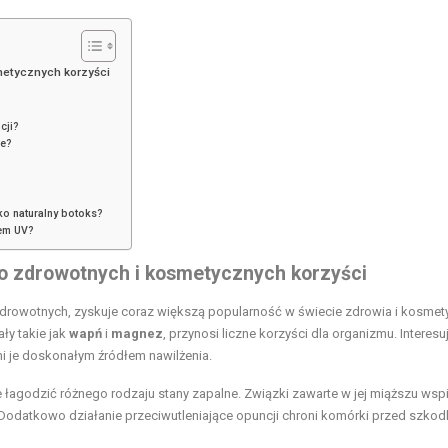
metycznych korzyści
cji?
we?
ko naturalny botoks?
iem UV?
o zdrowotnych i kosmetycznych korzyści
zdrowotnych, zyskuje coraz większą popularność w świecie zdrowia i kosmet
ły takie jak
wapń
i
magnez
, przynosi liczne korzyści dla organizmu. Interesu
yni je doskonałym źródłem nawilżenia.
godzić różnego rodzaju stany zapalne. Związki zawarte w jej miąższu wspi
odatkowo działanie przeciwutleniające opuncji chroni komórki przed szkod