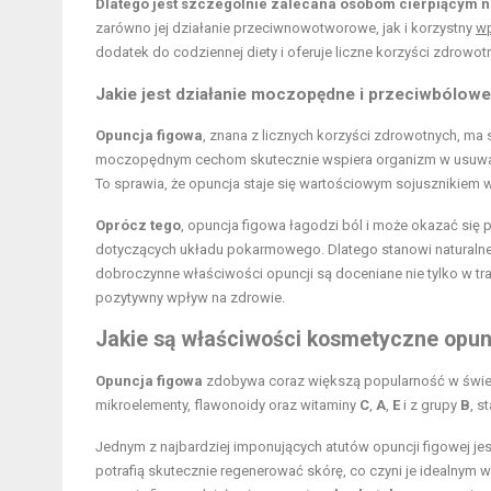
Dlatego jest szczególnie zalecana osobom cierpiącym na 
zarówno jej działanie przeciwnowotworowe, jak i korzystny
wp
dodatek do codziennej diety i oferuje liczne korzyści zdrowot
Jakie jest działanie moczopędne i przeciwbólowe
Opuncja figowa
, znana z licznych korzyści zdrowotnych, m
moczopędnym cechom skutecznie wspiera organizm w usuwaniu
To sprawia, że opuncja staje się wartościowym sojusznikiem
Oprócz tego
, opuncja figowa łagodzi ból i może okazać się
dotyczących układu pokarmowego. Dlatego stanowi naturalne 
dobroczynne właściwości opuncji są doceniane nie tylko w tr
pozytywny wpływ na zdrowie.
Jakie są właściwości kosmetyczne opunc
Opuncja figowa
zdobywa coraz większą popularność w świeci
mikroelementy, flawonoidy oraz witaminy
C
,
A
,
E
i z grupy
B
, s
Jednym z najbardziej imponujących atutów opuncji figowej jes
potrafią skutecznie regenerować skórę, co czyni je idealnym 