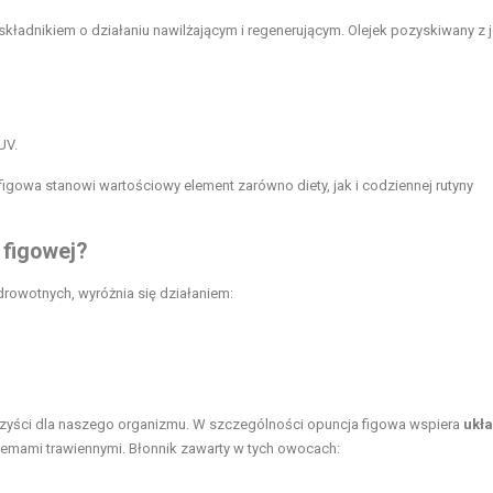
składnikiem o działaniu nawilżającym i regenerującym. Olejek pozyskiwany z j
UV.
figowa stanowi wartościowy element zarówno diety, jak i codziennej rutyny
 figowej?
drowotnych, wyróżnia się działaniem:
zyści dla naszego organizmu. W szczególności opuncja figowa wspiera
ukł
oblemami trawiennymi. Błonnik zawarty w tych owocach: