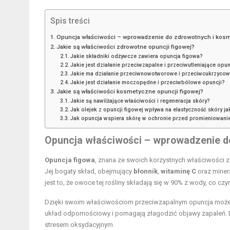
Spis treści
Opuncja właściwości – wprowadzenie do zdrowotnych i kos
Jakie są właściwości zdrowotne opuncji figowej?
Jakie składniki odżywcze zawiera opuncja figowa?
Jakie jest działanie przeciwzapalne i przeciwutleniające opun
Jakie ma działanie przeciwnowotworowe i przeciwcukrzyco
Jakie jest działanie moczopędne i przeciwbólowe opuncji?
Jakie są właściwości kosmetyczne opuncji figowej?
Jakie są nawilżające właściwości i regeneracja skóry?
Jak olejek z opuncji figowej wpływa na elastyczność skóry ja
Jak opuncja wspiera skórę w ochronie przed promieniowan
Opuncja właściwości – wprowadzenie d
Opuncja figowa
, znana ze swoich korzystnych właściwości 
Jej bogaty skład, obejmujący
błonnik
,
witaminę C
oraz minera
jest to, że owoce tej rośliny składają się w 90% z wody, co cz
Dzięki swoim właściwościom przeciwzapalnym opuncja może ła
układ odpornościowy i pomagają złagodzić objawy zapaleń. D
stresem oksydacyjnym.