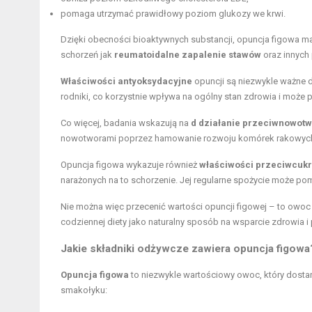
pomaga utrzymać prawidłowy poziom glukozy we krwi.
Dzięki obecności bioaktywnych substancji, opuncja figowa m
schorzeń jak
reumatoidalne zapalenie stawów
oraz innych 
Właściwości antyoksydacyjne
opuncji są niezwykle ważne d
rodniki, co korzystnie wpływa na ogólny stan zdrowia i może 
Co więcej, badania wskazują na
d działanie przeciwnowot
nowotworami poprzez hamowanie rozwoju komórek rakowyc
Opuncja figowa wykazuje również
właściwości przeciwcuk
narażonych na to schorzenie. Jej regularne spożycie może pom
Nie można więc przecenić wartości opuncji figowej – to owo
codziennej diety jako naturalny sposób na wsparcie zdrowia
Jakie składniki odżywcze zawiera opuncja figowa
Opuncja figowa
to niezwykle wartościowy owoc, który dosta
smakołyku: