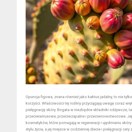
Opuncja figowa, znana również jako kaktus jadalny, to nie ty
korzyści. Właściwości tej rośliny przyciągają uwagę coraz w
pielęgnację skóry. Bogata w niezbędne składniki odżywcze, ta
przeciwwirusowe, przeciwzapalne i przeciwnowotworowe. Jej n
kosmetyków, które pomagają w regeneracji i ujędrnianiu skó
stylu życia, a jej miejsce w codziennej diecie i pielęgnacji ce