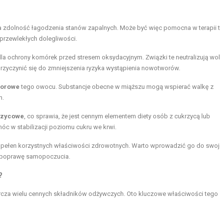
a zdolność łagodzenia stanów zapalnych. Może być więc pomocna w terapii 
przewlekłych dolegliwości.
la ochrony komórek przed stresem oksydacyjnym. Związki te neutralizują wo
przyczynić się do zmniejszenia ryzyka wystąpienia nowotworów.
worowe
tego owocu. Substancje obecne w miąższu mogą wspierać walkę z
h.
rzycowe
, co sprawia, że jest cennym elementem diety osób z cukrzycą lub
óc w stabilizacji poziomu cukru we krwi.
c pełen korzystnych właściwości zdrowotnych. Warto wprowadzić go do swoj
 i poprawę samopoczucia.
?
rcza wielu cennych składników odżywczych. Oto kluczowe właściwości tego