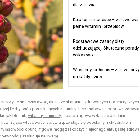
dla zdrowia
Kalafior romanesco – zdrowe wa
pełne witamin i przepisów
Podstawowe zasady diety
odchudzającej: Skuteczne porady 
wskazówki
Wiosenny jadłospis – zdrowe odż
na każdy dzień
lko niezwykle smaczny owoc, ale także skarbnica zdrowotnych i kosmetycznych
iększej liczby osób poszukujących naturalnych sposobów na poprawę zdrowia
kie jak błonnik,
witaminy i minerały
, opuncja figowa wykazuje działanie
awilżające właściwości sprawiają, że staje się popularnym składnikiem
ry. Właściwości opuncji figowej mogą zaskoczyć niejednego entuzjastę zdro
ry z pewnością zasługuje na uwagę.