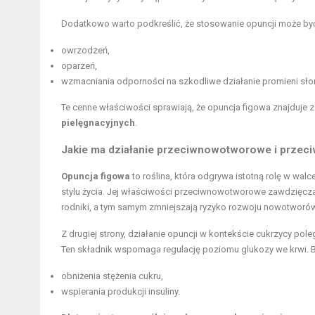
Dodatkowo warto podkreślić, że stosowanie opuncji może być
owrzodzeń,
oparzeń,
wzmacniania odporności na szkodliwe działanie promieni sło
Te cenne właściwości sprawiają, że opuncja figowa znajduj
pielęgnacyjnych
.
Jakie ma działanie przeciwnowotworowe i prze
Opuncja figowa
to roślina, która odgrywa istotną rolę w wa
stylu życia. Jej właściwości przeciwnowotworowe zawdzięcz
rodniki, a tym samym zmniejszają ryzyko rozwoju nowotworów
Z drugiej strony, działanie opuncji w kontekście cukrzycy po
Ten składnik wspomaga regulację poziomu glukozy we krwi. B
obniżenia stężenia cukru,
wspierania produkcji insuliny.