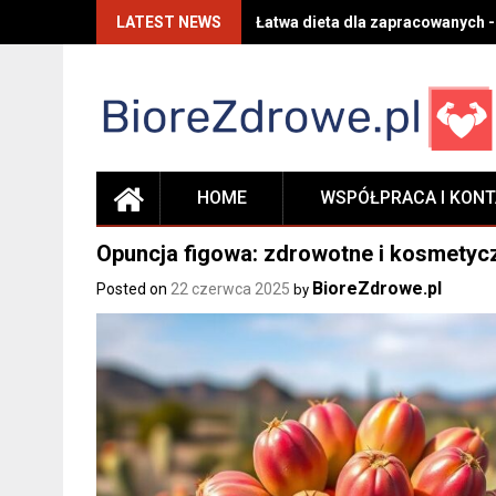
Skip
LATEST NEWS
Łatwa dieta dla zapracowanych -
to
content
HOME
WSPÓŁPRACA I KON
Opuncja figowa: zdrowotne i kosmety
BioreZdrowe.pl
Posted on
22 czerwca 2025
by