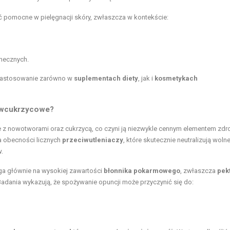
 pomocne w pielęgnacji skóry, zwłaszcza w kontekście:
necznych.
e zastosowanie zarówno w
suplementach diety
, jak i
kosmetykach
ciwcukrzycowe?
lce z nowotworami oraz cukrzycą, co czyni ją niezwykle cennym elementem zd
a obecności licznych
przeciwutleniaczy
, które skutecznie neutralizują woln
.
lega głównie na wysokiej zawartości
błonnika pokarmowego
, zwłaszcza
pek
adania wykazują, że spożywanie opuncji może przyczynić się do: