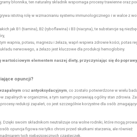
3 gramy błonnika, ten naturalny składnik wspomaga procesy trawienne oraz 
odgrywa istotną rolę w wzmacnianiu systemu immunologicznego i w walce z wo
kich jak B1 (tiamina), B2 (ryboflawina) i B3 (niacyna), te substancje są niezb
ry,
tym wapnia, potasu, magnezu i żelaza, wapń wspiera zdrowie kości, potas re
 układu nerwowego, a żelazo jest kluczowe dla produkcji hemoglobiny.
ię wartościowym elementem naszej diety, przyczyniając się do popraw
niające opuncji?
wzapalnym
oraz
antyoksydacyjnym
, co zostało potwierdzone w wielu bad
nów zapalnych w organizmie, a tym samym poprawiają ogólny stan zdrowia. Z
ą procesy redukcji zapaleń, co jest szczególnie korzystne dla osób zmagający
j. Dzięki swoim składnikom neutralizuje ona wolne rodniki, które mogą prow
ób opuncja figowa nie tylko chroni przed skutkami starzenia, ale również
 nadmiarem tych niebezpiecznych cząsteczek.