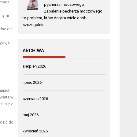
pomaga
pęcherza moczowego
Zapalenie pęcherza moczowego
lnymi
to problem, który dotyka wiele osób,
szczególnie …
ędne dla
guluje
ARCHIWA
y
sierpień 2026
lipiec 2026
aniach.
awarte w
czerwiec 2026
ch się z
maj 2026
adzić do
kwiecień 2026