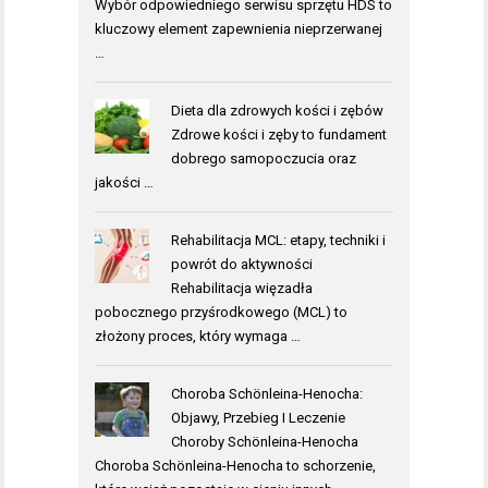
Wybór odpowiedniego serwisu sprzętu HDS to
kluczowy element zapewnienia nieprzerwanej
…
Dieta dla zdrowych kości i zębów
Zdrowe kości i zęby to fundament
dobrego samopoczucia oraz
jakości …
Rehabilitacja MCL: etapy, techniki i
powrót do aktywności
Rehabilitacja więzadła
pobocznego przyśrodkowego (MCL) to
złożony proces, który wymaga …
Choroba Schönleina-Henocha:
Objawy, Przebieg I Leczenie
Choroby Schönleina-Henocha
Choroba Schönleina-Henocha to schorzenie,