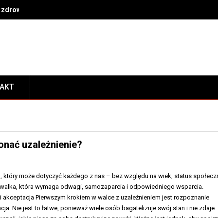
 zdrowe nawyki na co dzień
TAKT
onać uzależnienie?
m, który może dotyczyć każdego z nas – bez względu na wiek, status społecz
dna walka, która wymaga odwagi, samozaparcia i odpowiedniego wsparcia.
 akceptacja Pierwszym krokiem w walce z uzależnieniem jest rozpoznanie
ja. Nie jest to łatwe, ponieważ wiele osób bagatelizuje swój stan i nie zdaje