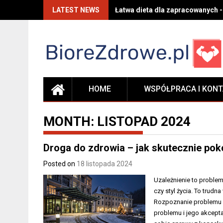
Skip
LATEST NEWS
Łatwa dieta dla zapracowanych -
to
content
HOME
WSPÓŁPRACA I KON
MONTH:
LISTOPAD 2024
Droga do zdrowia – jak skutecznie pok
Posted on
18 listopada 2024
Uzależnienie to proble
czy styl życia. To tru
Rozpoznanie problemu i
problemu i jego akceptac