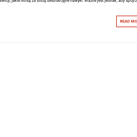
ncji, jakie niosą za sobą destrukcyjne nawyki. Ważne jest jednak, aby spojr
READ MO