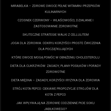
MIRABELKA – ZDROWE OWOCE PEŁNE WITAMIN I PRZEPISÓW
KULINARNYCH
CZOSNEK CZERWONY – WŁAŚCIWOŚCI, DZIAŁANIE I
ZASTOSOWANIE ZDROWOTNE
SKUTECZNE STRATEGIE WALKI Z CELLULITEM
JOGA DLA ZDROWIA: ODKRYJ KORZYŚCI I PROSTE ĆWICZENIA
DLA POCZĄTKUJĄCYCH
KTÓRE OWOCE MOGĄ POMÓC W OBNIŻENIU CHOLESTEROLU
DIETA DLA CUKRZYKÓW: ZASADY, PLANY POSIŁKÓW I PORADY
ZDROWOTNE
DIETA MIĘSNA – ZASADY, KORZYŚCI I RYZYKA DLA ZDROWIA
STRÓJ KOTA PEPCO: CIEKAWE PROPOZYCJE STROJÓW DLA
KOTA Z PEPCO
JAK WPŁYWAJĄ NA ZDROWIE CODZIENNE PICIE SOKU
JABŁKOWEGO?