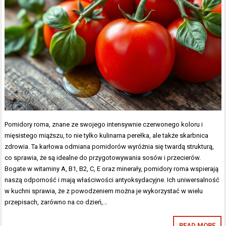
Pomidory roma, znane ze swojego intensywnie czerwonego koloru i
mięsistego miąższu, to nie tylko kulinarna perełka, ale także skarbnica
zdrowia. Ta karłowa odmiana pomidorów wyróżnia się twardą strukturą,
co sprawia, że są idealne do przygotowywania sosów i przecierów.
Bogate w witaminy A, B1, B2, C, E oraz minerały, pomidory roma wspierają
naszą odporność i mają właściwości antyoksydacyjne. Ich uniwersalność
w kuchni sprawia, że z powodzeniem można je wykorzystać w wielu
przepisach, zarówno na co dzień,…
READ MORE