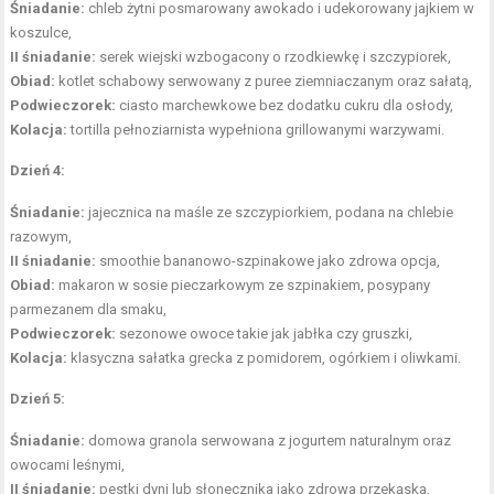
Śniadanie:
chleb żytni posmarowany awokado i udekorowany
jajkiem
w
koszulce,
II śniadanie:
serek wiejski wzbogacony o rzodkiewkę i szczypiorek,
Obiad:
kotlet schabowy serwowany z puree ziemniaczanym oraz sałatą,
Podwieczorek:
ciasto marchewkowe bez dodatku cukru dla osłody,
Kolacja:
tortilla pełnoziarnista wypełniona grillowanymi warzywami.
Dzień 4:
Śniadanie:
jajecznica na maśle ze szczypiorkiem, podana na chlebie
razowym,
II śniadanie:
smoothie bananowo-szpinakowe jako zdrowa opcja,
Obiad:
makaron w sosie pieczarkowym ze szpinakiem, posypany
parmezanem dla smaku,
Podwieczorek:
sezonowe owoce takie jak jabłka czy gruszki,
Kolacja:
klasyczna sałatka grecka z pomidorem, ogórkiem i oliwkami.
Dzień 5:
Śniadanie:
domowa granola serwowana z jogurtem naturalnym oraz
owocami leśnymi,
II śniadanie:
pestki dyni lub słonecznika jako
zdrowa przekąska
,