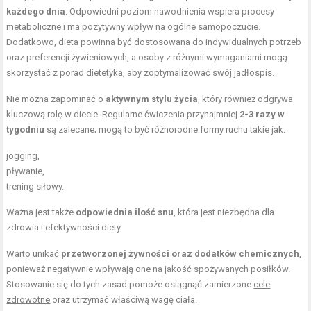
każdego dnia
. Odpowiedni poziom nawodnienia wspiera procesy
metaboliczne i ma pozytywny wpływ na ogólne samopoczucie.
Dodatkowo, dieta powinna być dostosowana do indywidualnych potrzeb
oraz preferencji żywieniowych, a osoby z różnymi wymaganiami mogą
skorzystać z porad dietetyka, aby zoptymalizować swój jadłospis.
Nie można zapominać o
aktywnym stylu życia
, który również odgrywa
kluczową rolę w diecie. Regularne ćwiczenia przynajmniej
2-3 razy w
tygodniu
są zalecane; mogą to być różnorodne formy ruchu takie jak:
jogging,
pływanie,
trening siłowy.
Ważna jest także
odpowiednia ilość snu
, która jest niezbędna dla
zdrowia i efektywności diety.
Warto unikać
przetworzonej żywności oraz dodatków chemicznych
,
ponieważ negatywnie wpływają one na jakość spożywanych posiłków.
Stosowanie się do tych zasad pomoże osiągnąć zamierzone
cele
zdrowotne
oraz utrzymać właściwą wagę ciała.