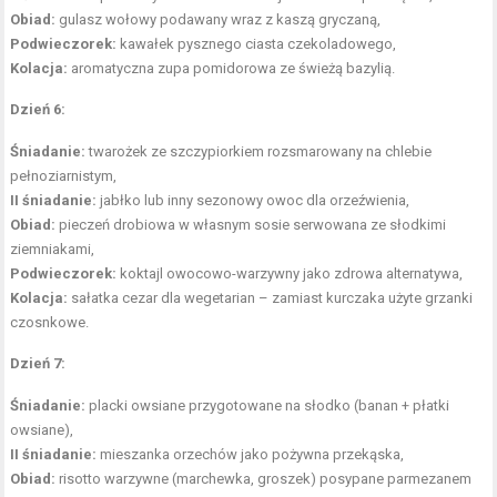
Obiad:
gulasz wołowy podawany wraz z kaszą gryczaną,
Podwieczorek:
kawałek pysznego ciasta czekoladowego,
Kolacja:
aromatyczna zupa pomidorowa ze świeżą bazylią.
Dzień 6:
Śniadanie:
twarożek ze szczypiorkiem rozsmarowany na chlebie
pełnoziarnistym,
II śniadanie:
jabłko lub inny sezonowy owoc dla orzeźwienia,
Obiad:
pieczeń drobiowa w własnym sosie serwowana ze słodkimi
ziemniakami,
Podwieczorek:
koktajl owocowo-warzywny jako zdrowa alternatywa,
Kolacja:
sałatka cezar dla wegetarian – zamiast kurczaka użyte grzanki
czosnkowe.
Dzień 7:
Śniadanie:
placki owsiane przygotowane na słodko (banan + płatki
owsiane),
II śniadanie:
mieszanka orzechów jako pożywna przekąska,
Obiad:
risotto warzywne (marchewka, groszek) posypane parmezanem