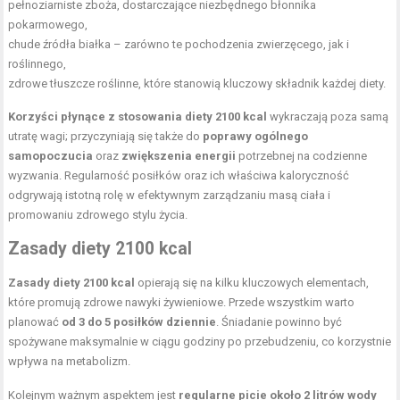
pełnoziarniste zboża, dostarczające niezbędnego błonnika
pokarmowego,
chude źródła białka – zarówno te pochodzenia zwierzęcego, jak i
roślinnego,
zdrowe tłuszcze roślinne
, które stanowią kluczowy składnik każdej diety.
Korzyści płynące z stosowania diety 2100 kcal
wykraczają poza samą
utratę wagi; przyczyniają się także do
poprawy ogólnego
samopoczucia
oraz
zwiększenia energii
potrzebnej na codzienne
wyzwania. Regularność posiłków oraz ich właściwa kaloryczność
odgrywają istotną rolę w efektywnym zarządzaniu masą ciała i
promowaniu zdrowego stylu życia.
Zasady diety 2100 kcal
Zasady diety 2100 kcal
opierają się na kilku kluczowych elementach,
które promują zdrowe nawyki żywieniowe. Przede wszystkim warto
planować
od 3 do 5 posiłków dziennie
. Śniadanie powinno być
spożywane maksymalnie w ciągu godziny po przebudzeniu, co korzystnie
wpływa na metabolizm.
Kolejnym ważnym aspektem jest
regularne picie około 2 litrów wody