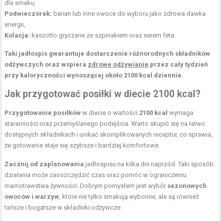
dla smaku,
Podwieczorek:
banan lub inne owoce do wyboru jako zdrowa dawka
energii,
Kolacja:
kaszotto gryczane ze szpinakiem oraz serem feta.
Taki jadłospis gwarantuje dostarczenie różnorodnych składników
odżywczych oraz wspiera
zdrowe odżywianie
przez cały tydzień
przy kaloryczności wynoszącej około 2100 kcal dziennie.
Jak przygotować posiłki w diecie 2100 kcal?
Przygotowanie posiłków
w diecie o wartości
2100 kcal
wymaga
staranności oraz przemyślanego podejścia. Warto skupić się na łatwo
dostępnych składnikach i unikać skomplikowanych receptur, co sprawia,
że gotowanie staje się szybsze i bardziej komfortowe.
Zacznij od zaplanowania
jadłospisu na kilka dni naprzód. Taki sposób
działania może zaoszczędzić czas oraz pomóc w ograniczeniu
marnotrawstwa żywności. Dobrym pomysłem jest wybór
sezonowych
owoców i warzyw
, które nie tylko smakują wybornie, ale są również
tańsze i bogatsze w składniki odżywcze.