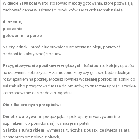
W diecie
2100 kcal
warto stosować metody gotowania, które pozwalają
zachować cenne właściwości produktów. Do takich technik należą:
duszenie
,
pieczenie
,
gotowanie na parze
.
Należy jednak unikać długotrwałego smażenia na oleju, ponieważ
podnosi to
kaloryczność potraw
.
Przygotowywanie posiłków w większych ilościach
to kolejny sposób
na ułatwienie sobie życia – zamrożone zupy czy gulasze będą idealnym
rozwiązaniem na później. Możesz również wcześniej pokroić składniki do
sałatek albo przygotować masę do omletów; to znacznie uprości szybkie
komponowanie dań podczas tygodnia.
Oto kilka prostych przepisów:
Omlet z warzywami:
połącz jajka z pokrojonymi warzywami (np.
szpinakiem lub pomidorami) i usmaż je na patelni,
Sałatka z tuńczykiem:
wymieszaj tuńczyka z puszki ze świeżą sałatą,
pomidorem oraz oliwą z oliwek,