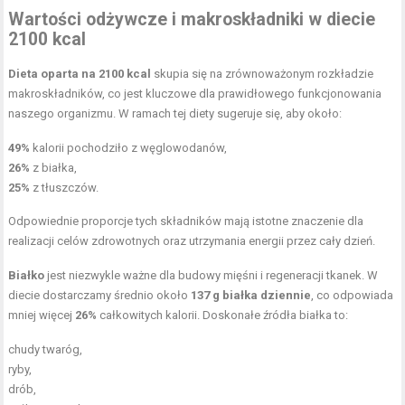
Wartości odżywcze i makroskładniki w diecie
2100 kcal
Dieta oparta na 2100 kcal
skupia się na zrównoważonym rozkładzie
makroskładników, co jest kluczowe dla prawidłowego funkcjonowania
naszego organizmu. W ramach tej diety sugeruje się, aby około:
49%
kalorii pochodziło z węglowodanów,
26%
z białka,
25%
z tłuszczów.
Odpowiednie proporcje tych składników mają istotne znaczenie dla
realizacji celów zdrowotnych oraz utrzymania energii przez cały dzień.
Białko
jest niezwykle ważne dla budowy mięśni i regeneracji tkanek. W
diecie dostarczamy średnio około
137 g białka dziennie
, co odpowiada
mniej więcej
26%
całkowitych kalorii. Doskonałe źródła białka to:
chudy twaróg,
ryby,
drób,