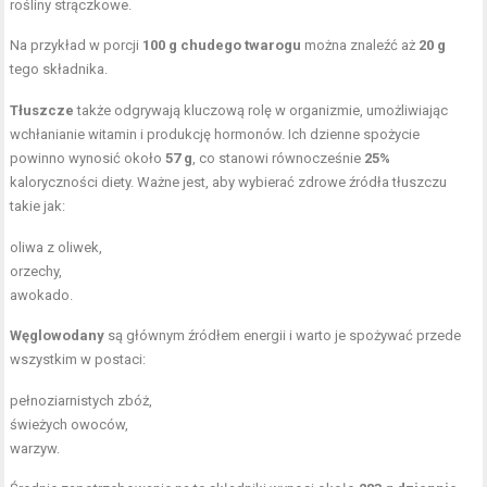
rośliny strączkowe.
Na przykład w porcji
100 g chudego twarogu
można znaleźć aż
20 g
tego składnika.
Tłuszcze
także odgrywają kluczową rolę w organizmie, umożliwiając
wchłanianie witamin i produkcję hormonów. Ich dzienne spożycie
powinno wynosić około
57 g
, co stanowi równocześnie
25%
kaloryczności diety. Ważne jest, aby wybierać zdrowe źródła tłuszczu
takie jak:
oliwa z oliwek,
orzechy,
awokado.
Węglowodany
są głównym źródłem energii i warto je spożywać przede
wszystkim w postaci:
pełnoziarnistych zbóż,
świeżych owoców,
warzyw.