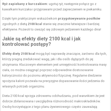
Ryż zapiekany z kurczakiem:
ugotuj ryż, następnie połącz go z
kawałkami kurczaka i przyprawami przed zapieczeniem w piekarniku.
Dzięki tym praktycznym wskazówkom
przygotowywanie posiłków
zgodnych z dietą
2100 kcal
stanie się znacznie łatwiejsze i bardziej
efektywne. Pozwoli to cieszyć się zdrowym jedzeniem każdego dnia!
Jakie są efekty diety 2100 kcal i jak
kontrolować postępy?
Efekty diety 2100 kcal
mogą być naprawdę znaczące, zarówno dla tych,
którzy pragną zredukować wagę, jak i dla osób dążących do jej
utrzymania. Kluczowym elementem jest umiejętność kontrolowania masy
ciała, co można osiągnąć poprzez odpowiednie dostosowanie
kaloryczności do poziomu aktywności fizycznej. Regularne śledzenie
spożycia kalorii pozwala na precyzyjne dopasowanie ilości jedzenia do
własnych potrzeb organizmu.
Dieta 2100 kcal sprzyja zdrowemu odchudzaniu, pod warunkiem że jest
dobrze zbilansowana i uwzględnia różnorodność makroskładników.
Osoby korzystające z tego planu żywieniowego często zauważają