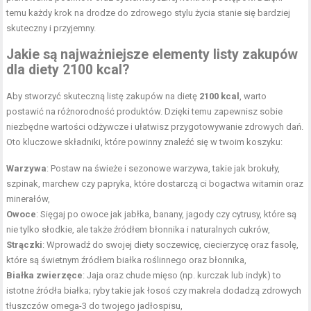
temu każdy krok na drodze do zdrowego stylu życia stanie się bardziej
skuteczny i przyjemny.
Jakie są najważniejsze elementy listy zakupów
dla diety 2100 kcal?
Aby stworzyć skuteczną listę zakupów na dietę
2100 kcal
, warto
postawić na różnorodność produktów. Dzięki temu zapewnisz sobie
niezbędne wartości odżywcze i ułatwisz przygotowywanie zdrowych dań.
Oto kluczowe składniki, które powinny znaleźć się w twoim koszyku:
Warzywa
: Postaw na świeże i sezonowe warzywa, takie jak brokuły,
szpinak, marchew czy papryka, które dostarczą ci bogactwa witamin oraz
minerałów,
Owoce
: Sięgaj po owoce jak jabłka, banany, jagody czy cytrusy, które są
nie tylko słodkie, ale także źródłem błonnika i naturalnych cukrów,
Strączki
: Wprowadź do swojej diety soczewicę, ciecierzycę oraz fasolę,
które są świetnym źródłem białka roślinnego oraz błonnika,
Białka zwierzęce
: Jaja oraz chude mięso (np. kurczak lub indyk) to
istotne źródła białka; ryby takie jak łosoś czy makrela dodadzą zdrowych
tłuszczów omega-3 do twojego jadłospisu,