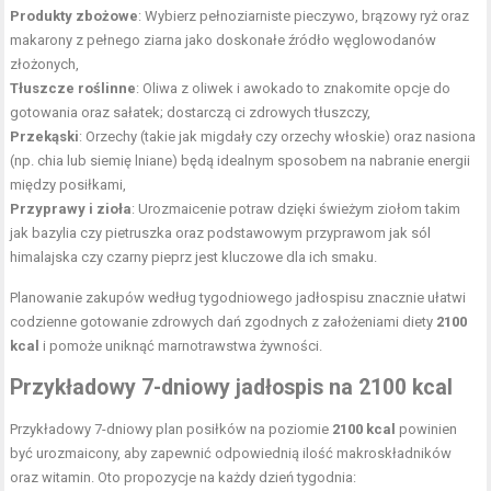
Produkty zbożowe
: Wybierz pełnoziarniste pieczywo, brązowy ryż oraz
makarony z pełnego ziarna jako doskonałe źródło węglowodanów
złożonych,
Tłuszcze roślinne
: Oliwa z oliwek i awokado to znakomite opcje do
gotowania oraz sałatek; dostarczą ci zdrowych tłuszczy,
Przekąski
: Orzechy (takie jak migdały czy orzechy włoskie) oraz nasiona
(np. chia lub siemię lniane) będą idealnym sposobem na nabranie energii
między posiłkami,
Przyprawy i zioła
: Urozmaicenie potraw dzięki świeżym ziołom takim
jak bazylia czy pietruszka oraz podstawowym przyprawom jak sól
himalajska czy czarny pieprz jest kluczowe dla ich smaku.
Planowanie zakupów według tygodniowego jadłospisu znacznie ułatwi
codzienne gotowanie zdrowych dań zgodnych z założeniami diety
2100
kcal
i pomoże uniknąć marnotrawstwa żywności.
Przykładowy 7-dniowy jadłospis na 2100 kcal
Przykładowy 7-dniowy plan posiłków na poziomie
2100 kcal
powinien
być urozmaicony, aby zapewnić odpowiednią ilość makroskładników
oraz witamin. Oto propozycje na każdy dzień tygodnia: