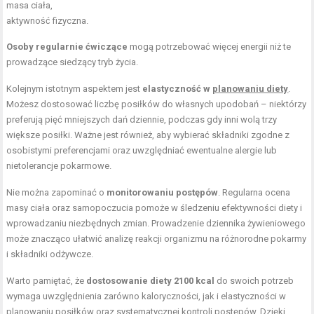
masa ciała,
aktywność fizyczna.
Osoby regularnie ćwiczące
mogą potrzebować więcej energii niż te
prowadzące siedzący tryb życia.
Kolejnym istotnym aspektem jest
elastyczność w
planowaniu diety
.
Możesz dostosować liczbę posiłków do własnych upodobań – niektórzy
preferują pięć mniejszych dań dziennie, podczas gdy inni wolą trzy
większe posiłki. Ważne jest również, aby wybierać składniki zgodne z
osobistymi preferencjami oraz uwzględniać ewentualne alergie lub
nietolerancje pokarmowe.
Nie można zapominać o
monitorowaniu postępów
. Regularna ocena
masy ciała oraz samopoczucia pomoże w śledzeniu efektywności diety i
wprowadzaniu niezbędnych zmian. Prowadzenie dziennika żywieniowego
może znacząco ułatwić analizę reakcji organizmu na różnorodne pokarmy
i składniki odżywcze.
Warto pamiętać, że
dostosowanie diety 2100 kcal
do swoich potrzeb
wymaga uwzględnienia zarówno kaloryczności, jak i elastyczności w
planowaniu posiłków oraz systematycznej kontroli postępów. Dzięki