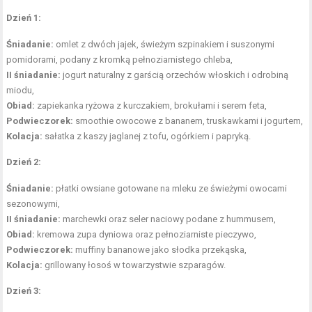
Dzień 1:
Śniadanie:
omlet z dwóch jajek, świeżym szpinakiem i suszonymi
pomidorami, podany z kromką pełnoziarnistego chleba,
II śniadanie:
jogurt naturalny z garścią orzechów włoskich i odrobiną
miodu,
Obiad:
zapiekanka ryżowa z kurczakiem, brokułami i serem feta,
Podwieczorek:
smoothie owocowe z bananem, truskawkami i jogurtem,
Kolacja:
sałatka z kaszy jaglanej z tofu, ogórkiem i papryką.
Dzień 2:
Śniadanie:
płatki owsiane gotowane na mleku ze świeżymi owocami
sezonowymi,
II śniadanie:
marchewki oraz seler naciowy podane z hummusem,
Obiad:
kremowa zupa dyniowa oraz pełnoziarniste pieczywo,
Podwieczorek:
muffiny bananowe jako słodka przekąska,
Kolacja:
grillowany łosoś w towarzystwie szparagów.
Dzień 3: