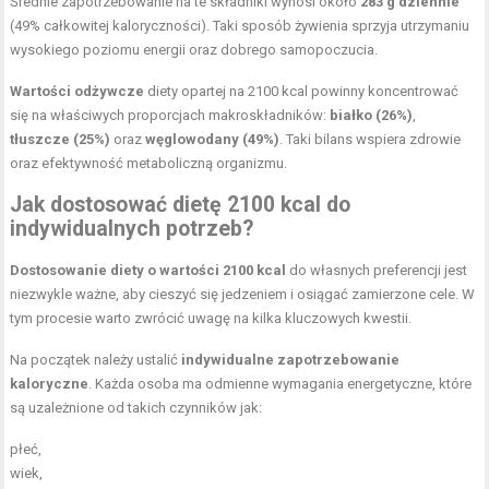
Średnie zapotrzebowanie na te składniki wynosi około
283 g dziennie
(49% całkowitej kaloryczności). Taki sposób żywienia sprzyja utrzymaniu
wysokiego poziomu energii oraz dobrego samopoczucia.
Wartości odżywcze
diety opartej na 2100 kcal powinny koncentrować
się na właściwych proporcjach makroskładników:
białko (26%)
,
tłuszcze (25%)
oraz
węglowodany (49%)
. Taki bilans wspiera zdrowie
oraz efektywność metaboliczną organizmu.
Jak dostosować dietę 2100 kcal do
indywidualnych potrzeb?
Dostosowanie diety o wartości 2100 kcal
do własnych preferencji jest
niezwykle ważne, aby cieszyć się jedzeniem i osiągać zamierzone cele. W
tym procesie warto zwrócić uwagę na kilka kluczowych kwestii.
Na początek należy ustalić
indywidualne zapotrzebowanie
kaloryczne
. Każda osoba ma odmienne wymagania energetyczne, które
są uzależnione od takich czynników jak:
płeć,
wiek,