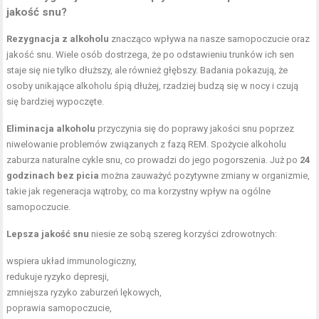
jakość snu?
Rezygnacja z alkoholu
znacząco wpływa na nasze samopoczucie oraz
jakość snu. Wiele osób dostrzega, że po odstawieniu trunków ich sen
staje się nie tylko dłuższy, ale również głębszy. Badania pokazują, że
osoby unikające alkoholu śpią dłużej, rzadziej budzą się w nocy i czują
się bardziej wypoczęte.
Eliminacja alkoholu
przyczynia się do poprawy jakości snu poprzez
niwelowanie problemów związanych z fazą REM. Spożycie alkoholu
zaburza naturalne cykle snu, co prowadzi do jego pogorszenia. Już po
24
godzinach bez picia
można zauważyć pozytywne zmiany w organizmie,
takie jak regeneracja wątroby, co ma korzystny wpływ na ogólne
samopoczucie.
Lepsza jakość snu
niesie ze sobą szereg korzyści zdrowotnych:
wspiera układ immunologiczny,
redukuje ryzyko depresji,
zmniejsza ryzyko zaburzeń lękowych,
poprawia samopoczucie,