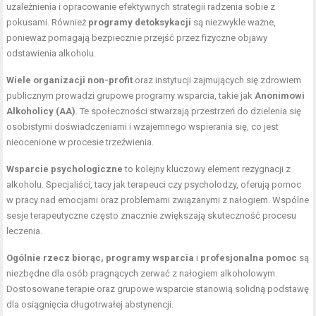
uzależnienia i opracowanie efektywnych strategii radzenia sobie z
pokusami. Również
programy detoksykacji
są niezwykle ważne,
ponieważ pomagają bezpiecznie przejść przez fizyczne objawy
odstawienia alkoholu.
Wiele organizacji non-profit
oraz instytucji zajmujących się zdrowiem
publicznym prowadzi grupowe programy wsparcia, takie jak
Anonimowi
Alkoholicy (AA)
. Te społeczności stwarzają przestrzeń do dzielenia się
osobistymi doświadczeniami i wzajemnego wspierania się, co jest
nieocenione w procesie trzeźwienia.
Wsparcie psychologiczne
to kolejny kluczowy element rezygnacji z
alkoholu. Specjaliści, tacy jak terapeuci czy psycholodzy, oferują pomoc
w pracy nad emocjami oraz problemami związanymi z nałogiem. Wspólne
sesje terapeutyczne często znacznie zwiększają skuteczność procesu
leczenia.
Ogólnie rzecz biorąc, programy wsparcia
i
profesjonalna pomoc
są
niezbędne dla osób pragnących zerwać z nałogiem alkoholowym.
Dostosowane terapie oraz grupowe wsparcie stanowią solidną podstawę
dla osiągnięcia długotrwałej abstynencji.