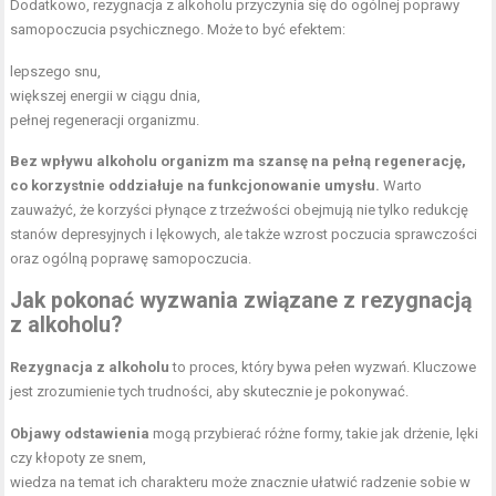
Dodatkowo, rezygnacja z alkoholu przyczynia się do ogólnej poprawy
samopoczucia psychicznego. Może to być efektem:
lepszego snu,
większej energii w ciągu dnia,
pełnej regeneracji organizmu.
Bez wpływu alkoholu organizm ma szansę na pełną regenerację,
co korzystnie oddziałuje na funkcjonowanie umysłu.
Warto
zauważyć, że korzyści płynące z trzeźwości obejmują nie tylko redukcję
stanów depresyjnych i lękowych, ale także wzrost poczucia sprawczości
oraz ogólną poprawę samopoczucia.
Jak pokonać wyzwania związane z rezygnacją
z alkoholu?
Rezygnacja z alkoholu
to proces, który bywa pełen wyzwań. Kluczowe
jest zrozumienie tych trudności, aby skutecznie je pokonywać.
Objawy odstawienia
mogą przybierać różne formy, takie jak drżenie, lęki
czy kłopoty ze snem,
wiedza na temat ich charakteru może znacznie ułatwić radzenie sobie w