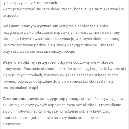
tych nieprzyjemnych momentach,
warto przygotować się na te dolegliwości, konsultując się z lekarzem lub
terapeutą.
Kolejnym istotnym wyzwaniem
jest presja społeczna. Osoby
rezygnujące z alkoholu często napotykają na niezrozumienie ze strony
otoczenia i bywają wystawione na sytuacje, w których picie jest normą.
Dobrze jest zatem podzielić się swoją decyzją z bliskimi – może to
przynieść wsparcie oraz zmniejszyć presję.
Wsparcie rodziny i przyjaciół
odgrywa kluczową rolę w okresie
abstynencji. Otaczanie się osobami, które rozumieją twoje cele i wspierają
cię w trudnych chwilach, znacznie zwiększa szanse na sukces. Warto
również rozważyć dołączenie do grup wsparcia lub skorzystanie z
profesjonalnej terapii.
Zrozumienie powodów rezygnacji
pomaga utrzymać motywację oraz
skupić się na pozytywnych aspektach życia bez alkoholu. Przemyślenie
swoich motywacji sprzyja lepszemu radzeniu sobie w krytycznych
momentach i długoterminowemu utrzymaniu postanowienia o
abstynencji.