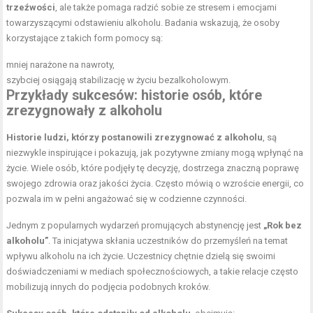
trzeźwości
, ale także pomaga radzić sobie ze stresem i emocjami
towarzyszącymi odstawieniu alkoholu. Badania wskazują, że osoby
korzystające z takich form pomocy są:
mniej narażone na nawroty,
szybciej osiągają stabilizację w życiu bezalkoholowym.
Przykłady sukcesów: historie osób, które
zrezygnowały z alkoholu
Historie ludzi, którzy postanowili zrezygnować z alkoholu
, są
niezwykle inspirujące i pokazują, jak pozytywne zmiany mogą wpłynąć na
życie. Wiele osób, które podjęły tę decyzję, dostrzega znaczną poprawę
swojego zdrowia oraz jakości życia. Często mówią o wzroście energii, co
pozwala im w pełni angażować się w codzienne czynności.
Jednym z popularnych wydarzeń promujących abstynencję jest
„Rok bez
alkoholu”
. Ta inicjatywa skłania uczestników do przemyśleń na temat
wpływu alkoholu na ich życie. Uczestnicy chętnie dzielą się swoimi
doświadczeniami w mediach społecznościowych, a takie relacje często
mobilizują innych do podjęcia podobnych kroków.