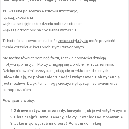
Sukcesy osób, które odstąpiły od alkoholu
, obejmują:
zauważalne polepszenie zdrowia fizycznego,
lepszą jakość snu,
większą umiejętność radzenia sobie ze stresem,
większą odporność na codzienne wyzwania.
Te historie są dowodem na to, że
zmiana stylu życia
może przynieść
trwałe korzyści w życiu osobistym i zawodowym.
Nie można również pominąć faktu, że takie opowieści działają
motywująco na tych, którzy zmagają się z problemem uzależnienia.
Dzieląc się swoimi przeżyciami, stają się przykładem dla innych –
udowadniają, że pokonanie trudności związanych z abstynencją
jest możliwe
. Dzięki temu mogą cieszyć się lepszym zdrowiem oraz
samopoczuciem.
Powiązane wpisy:
Zdrowe odżywianie: zasady, korzyści i jak je wdrożyć w życie
Dieta grejpfrutowa: zasady, efekty i bezpieczne stosowanie
Jakie mąki wybrać na diecie? Poradnik o niskiej