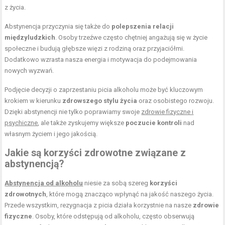
z życia.
Abstynencja przyczynia się także do
polepszenia relacji
międzyludzkich
. Osoby trzeźwe często chętniej angażują się w życie
społeczne i budują głębsze więzi z rodziną oraz przyjaciółmi.
Dodatkowo wzrasta nasza energia i motywacja do podejmowania
nowych wyzwań.
Podjęcie decyzji o zaprzestaniu picia alkoholu może być kluczowym
krokiem w kierunku
zdrowszego stylu życia
oraz osobistego rozwoju.
Dzięki abstynencji nie tylko poprawiamy swoje
zdrowie fizyczne i
psychiczne
, ale także zyskujemy większe
poczucie kontroli
nad
własnym życiem i jego jakością.
Jakie są korzyści zdrowotne związane z
abstynencją?
Abstynencja od alkoholu
niesie za sobą szereg
korzyści
zdrowotnych
, które mogą znacząco wpłynąć na jakość naszego życia.
Przede wszystkim, rezygnacja z picia działa korzystnie na nasze
zdrowie
fizyczne
. Osoby, które odstępują od alkoholu, często obserwują