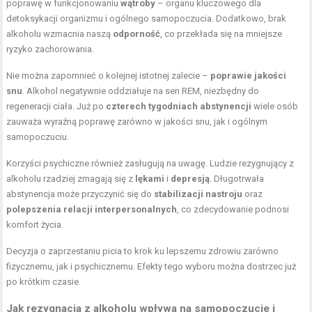
poprawę w funkcjonowaniu
wątroby
– organu kluczowego dla
detoksykacji organizmu i ogólnego samopoczucia. Dodatkowo, brak
alkoholu wzmacnia naszą
odporność
, co przekłada się na mniejsze
ryzyko zachorowania.
Nie można zapomnieć o kolejnej istotnej zalecie –
poprawie jakości
snu
. Alkohol negatywnie oddziałuje na sen REM, niezbędny do
regeneracji ciała. Już po
czterech tygodniach abstynencji
wiele osób
zauważa wyraźną poprawę zarówno w jakości snu, jak i ogólnym
samopoczuciu.
Korzyści psychiczne również zasługują na uwagę. Ludzie rezygnujący z
alkoholu rzadziej zmagają się z
lękami
i
depresją
. Długotrwała
abstynencja może przyczynić się do
stabilizacji nastroju
oraz
polepszenia relacji interpersonalnych
, co zdecydowanie podnosi
komfort życia.
Decyzja o zaprzestaniu picia to krok ku lepszemu zdrowiu zarówno
fizycznemu, jak i psychicznemu. Efekty tego wyboru można dostrzec już
po krótkim czasie.
Jak rezygnacja z alkoholu wpływa na samopoczucie i