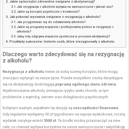
Jakie są korzyści zdrowotne związane z abstynencją?
Jak rezygnacja z alkoholu wpływa na samopoczucie i jakość snu?
Jakie są korzyści psychiczne z trzeźwości?
Jak pokonać wyzwania związane z rezygnacją z alkoholu?
Jak przygotować się do odstawienia alkoholu?
Jakie są programy wsparcia i profesjonalna pomoc w rezygnacji z
alkoholu?
Jaką rolę odgrywa wsparcie społeczne w procesie abstynencji?
Przykłady sukcesów: historie osób, które zrezygnowały z alkoholu
Dlaczego warto zdecydować się na rezygnację
z alkoholu?
Rezygnacja z alkoholu
niesie ze sobą szereg korzyści, które mogą
znacząco wpłynąć na nasze życie. Przede wszystkim osoby decydujące
się na abstynencję dostrzegają
poprawę ogólnego stanu zdrowia
.
Wyeliminowanie alkoholu zmniejsza ryzyko wielu chorób, w tym
problemów z wątrobą, sercem oraz dolegliwości psychicznych.
Kolejnym ważnym aspektem tej decyzji są
oszczędności finansowe
.
Gdy regularnie wydajemy 50 zł tygodniowo na napoje wyskokowe, roczny
wydatek oscyluje wokół
2500 zł
. Te środki można przeznaczyć na inne
cele, co również wpływa korzystnie na nasze samopoczucie i satysfakcję