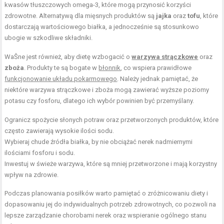
kwasów tłuszczowych omega-3, które mogą przynosić korzyści
zdrowotne. Alternatywą dla mięsnych produktów są
jajka
oraz
tofu
, które
dostarczają wartościowego białka, a jednocześnie są stosunkowo
ubogie w szkodliwe składniki.
WaŜne jest również, aby dietę wzbogacić o
warzywa strączkowe
oraz
zboża
. Produkty te są bogate w
błonnik
, co wspiera prawidłowe
funkcjonowanie układu pokarmowego
. Należy jednak pamiętać, że
niektóre warzywa strączkowe i zboża mogą zawierać wyższe poziomy
potasu czy fosforu, dlatego ich wybór powinien być przemyślany.
Ogranicz spożycie słonych potraw oraz przetworzonych produktów, które
często zawierają wysokie ilości sodu.
Wybieraj chude źródła białka, by nie obciążać nerek nadmiernymi
ilościami fosforu i sodu.
Inwestuj w świeże warzywa, które są mniej przetworzone i mają korzystny
wpływ na zdrowie.
Podczas planowania posiłków warto pamiętać o zróżnicowaniu diety i
dopasowaniu jej do indywidualnych potrzeb zdrowotnych, co pozwoli na
lepsze zarządzanie chorobami nerek oraz wspieranie ogólnego stanu