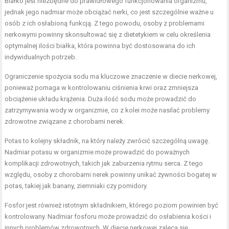
Białko jest niezbędne do prawidłowego funkcjonowania organizmu,
jednak jego nadmiar może obciążać nerki, co jest szczególnie ważne u
osób z ich osłabioną funkcją. Z tego powodu, osoby z problemami
nerkowymi powinny skonsultować się z dietetykiem w celu określenia
optymalnej ilości białka, która powinna być dostosowana do ich
indywidualnych potrzeb.
Ograniczenie spożycia sodu ma kluczowe znaczenie w diecie nerkowej,
ponieważ pomaga w kontrolowaniu ciśnienia krwi oraz zmniejsza
obciążenie układu krążenia. Duża ilość sodu może prowadzić do
zatrzymywania wody w organizmie, co z kolei może nasilać problemy
zdrowotne związane z chorobami nerek.
Potas to kolejny składnik, na który należy zwrócić szczególną uwagę.
Nadmiar potasu w organizmie może prowadzić do poważnych
komplikacji zdrowotnych, takich jak zaburzenia rytmu serca. Z tego
względu, osoby z chorobami nerek powinny unikać żywności bogatej w
potas, takiej jak banany, ziemniaki czy pomidory.
Fosfor jest również istotnym składnikiem, którego poziom powinien być
kontrolowany. Nadmiar fosforu może prowadzić do osłabienia kości i
innych problemów zdrowotnych. W diecie nerkowej zaleca się