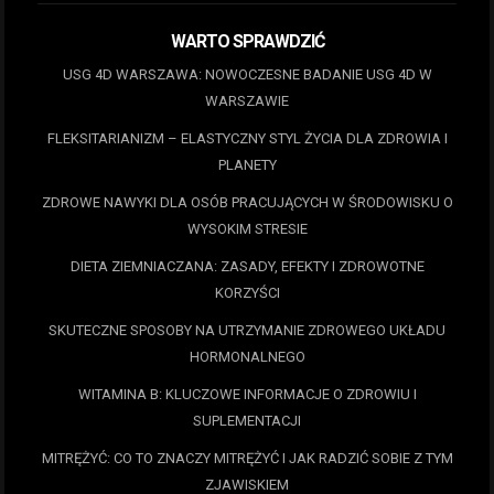
WARTO SPRAWDZIĆ
USG 4D WARSZAWA: NOWOCZESNE BADANIE USG 4D W
WARSZAWIE
FLEKSITARIANIZM – ELASTYCZNY STYL ŻYCIA DLA ZDROWIA I
PLANETY
ZDROWE NAWYKI DLA OSÓB PRACUJĄCYCH W ŚRODOWISKU O
WYSOKIM STRESIE
DIETA ZIEMNIACZANA: ZASADY, EFEKTY I ZDROWOTNE
KORZYŚCI
SKUTECZNE SPOSOBY NA UTRZYMANIE ZDROWEGO UKŁADU
HORMONALNEGO
WITAMINA B: KLUCZOWE INFORMACJE O ZDROWIU I
SUPLEMENTACJI
MITRĘŻYĆ: CO TO ZNACZY MITRĘŻYĆ I JAK RADZIĆ SOBIE Z TYM
ZJAWISKIEM