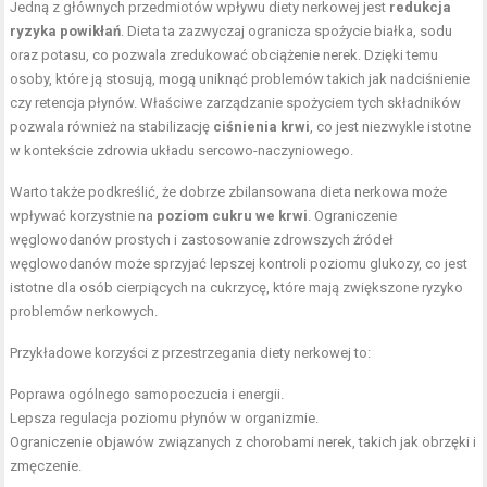
Jedną z głównych przedmiotów wpływu diety nerkowej jest
redukcja
ryzyka powikłań
. Dieta ta zazwyczaj ogranicza spożycie białka, sodu
oraz potasu, co pozwala zredukować obciążenie nerek. Dzięki temu
osoby, które ją stosują, mogą uniknąć problemów takich jak nadciśnienie
czy retencja płynów. Właściwe zarządzanie spożyciem tych składników
pozwala również na stabilizację
ciśnienia krwi
, co jest niezwykle istotne
w kontekście zdrowia układu sercowo-naczyniowego.
Warto także podkreślić, że dobrze zbilansowana dieta nerkowa może
wpływać korzystnie na
poziom cukru we krwi
. Ograniczenie
węglowodanów prostych i zastosowanie zdrowszych źródeł
węglowodanów może sprzyjać lepszej kontroli poziomu glukozy, co jest
istotne dla osób cierpiących na cukrzycę, które mają zwiększone ryzyko
problemów nerkowych.
Przykładowe korzyści z przestrzegania diety nerkowej to:
Poprawa ogólnego samopoczucia i energii.
Lepsza regulacja poziomu płynów w organizmie.
Ograniczenie objawów związanych z chorobami nerek, takich jak obrzęki i
zmęczenie.