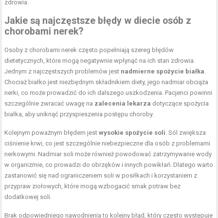
zdrowia.
Jakie są najczęstsze błędy w diecie osób z
chorobami nerek?
Osoby z chorobami nerek często popełniają szereg błędów
dietetycznych, które mogą negatywnie wpłynąć na ich stan zdrowia.
Jednym z najczęstszych problemów jest
nadmierne spożycie białka
.
Chociaż białko jest niezbędnym składnikiem diety, jego nadmiar obciąża
nerki, co może prowadzić do ich dalszego uszkodzenia. Pacjenci powinni
szczególnie zwracać uwagę na
zalecenia lekarza
dotyczące spożycia
białka, aby uniknąć przyspieszenia postępu choroby.
Kolejnym poważnym błędem jest
wysokie spożycie soli
. Sól zwiększa
ciśnienie krwi, co jest szczególnie niebezpieczne dla osób z problemami
nerkowymi. Nadmiar soli może również powodować zatrzymywanie wody
w organizmie, co prowadzi do obrzęków i innych powikłań. Dlatego warto
zastanowić się nad ograniczeniem soli w posiłkach i korzystaniem z
przypraw ziołowych, które mogą wzbogacić smak potraw bez
dodatkowej soli.
Brak odpowiedniego nawodnienia to kolejny błąd, który często występuje