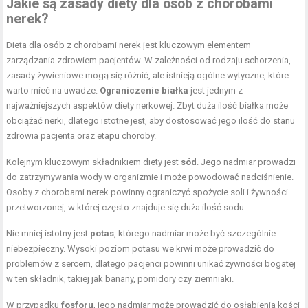
Jakie są zasady diety dla osób z chorobami
nerek?
Dieta dla osób z chorobami nerek jest kluczowym elementem
zarządzania zdrowiem pacjentów. W zależności od rodzaju schorzenia,
zasady żywieniowe mogą się różnić, ale istnieją ogólne wytyczne, które
warto mieć na uwadze.
Ograniczenie białka
jest jednym z
najważniejszych aspektów diety nerkowej. Zbyt duża ilość białka może
obciążać nerki, dlatego istotne jest, aby dostosować jego ilość do stanu
zdrowia pacjenta oraz etapu choroby.
Kolejnym kluczowym składnikiem diety jest
sód
. Jego nadmiar prowadzi
do zatrzymywania wody w organizmie i może powodować nadciśnienie.
Osoby z chorobami nerek powinny ograniczyć spożycie soli i żywności
przetworzonej, w której często znajduje się duża ilość sodu.
Nie mniej istotny jest
potas
, którego nadmiar może być szczególnie
niebezpieczny. Wysoki poziom potasu we krwi może prowadzić do
problemów z sercem, dlatego pacjenci powinni unikać żywności bogatej
w ten składnik, takiej jak banany, pomidory czy ziemniaki.
W przypadku
fosforu
, jego nadmiar może prowadzić do osłabienia kości