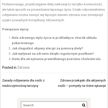
Podsumowując, przestrzeganie diety nerkowej to nie tylko konieczność,
ale także sposób na prowadzenie lepszego życia. Dzięki odpowiedniemu
odżywianiu można cieszyć się lepszym stanem zdrowia oraz zmniejszyć
ryzyko poważnych komplikacji zdrowotnych.
Powiązane wpisy:
Rola zdrowego stylu życia w profilaktyce chorób układu
pokarmowego
Jak złagodzić objawy alergii za pomocą diety?
Jak wpływać na zdrowie dzięki regularnym posiłkom?
Dieta dla utrzymania prawidłowego poziomu cholesterolu
Posted in
Zdrowie
Nawigacja
Zasady odżywiania dla osób z
Zdrowe przekąski dla aktywnych
wpisu
niedoczynnością tarczycy
osób – pomysły na różne sytuacje