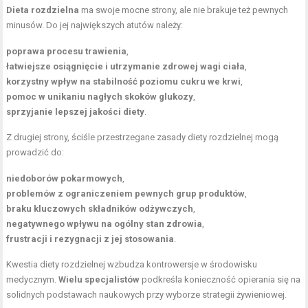
Dieta rozdzielna
ma swoje mocne strony, ale nie brakuje też pewnych
minusów. Do jej największych atutów należy:
poprawa procesu trawienia
,
łatwiejsze osiągnięcie i utrzymanie zdrowej wagi ciała
,
korzystny wpływ na stabilność poziomu cukru we krwi
,
pomoc w unikaniu nagłych skoków glukozy
,
sprzyjanie lepszej jakości diety
.
Z drugiej strony, ściśle przestrzegane zasady diety rozdzielnej mogą
prowadzić do:
niedoborów pokarmowych
,
problemów z ograniczeniem pewnych grup produktów
,
braku kluczowych składników odżywczych
,
negatywnego wpływu na ogólny stan zdrowia
,
frustracji i rezygnacji z jej stosowania
.
Kwestia diety rozdzielnej wzbudza kontrowersje w środowisku
medycznym.
Wielu specjalistów
podkreśla konieczność opierania się na
solidnych podstawach naukowych przy wyborze strategii żywieniowej.