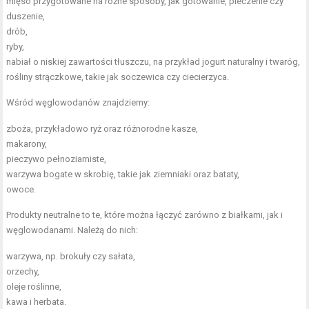
mięso przygotowane na różne sposoby, jak gotowanie, pieczenie czy
duszenie,
drób,
ryby,
nabiał o niskiej zawartości tłuszczu
, na przykład jogurt naturalny i twaróg,
rośliny strączkowe, takie jak soczewica czy ciecierzyca.
Wśród węglowodanów znajdziemy:
zboża, przykładowo ryż oraz różnorodne kasze,
makarony,
pieczywo pełnoziarniste,
warzywa bogate w skrobię, takie jak ziemniaki oraz bataty,
owoce.
Produkty neutralne to te, które można łączyć zarówno z białkami, jak i
węglowodanami. Należą do nich:
warzywa, np. brokuły czy sałata,
orzechy,
oleje roślinne
,
kawa i herbata.