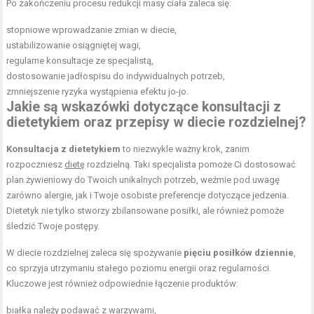
Po zakończeniu procesu redukcji masy ciała zaleca się:
stopniowe wprowadzanie zmian w diecie,
ustabilizowanie osiągniętej wagi,
regularne konsultacje ze specjalistą,
dostosowanie jadłospisu do indywidualnych potrzeb,
zmniejszenie ryzyka wystąpienia efektu jo-jo.
Jakie są wskazówki dotyczące konsultacji z
dietetykiem oraz przepisy w diecie rozdzielnej?
Konsultacja z dietetykiem
to niezwykle ważny krok, zanim
rozpoczniesz
dietę
rozdzielną. Taki specjalista pomoże Ci dostosować
plan żywieniowy do Twoich unikalnych potrzeb, weźmie pod uwagę
zarówno alergie, jak i Twoje osobiste preferencje dotyczące jedzenia.
Dietetyk nie tylko stworzy zbilansowane posiłki, ale również pomoże
śledzić Twoje postępy.
W diecie rozdzielnej zaleca się spożywanie
pięciu posiłków dziennie
,
co sprzyja utrzymaniu stałego poziomu energii oraz regularności.
Kluczowe jest również odpowiednie łączenie produktów:
białka należy podawać z warzywami,