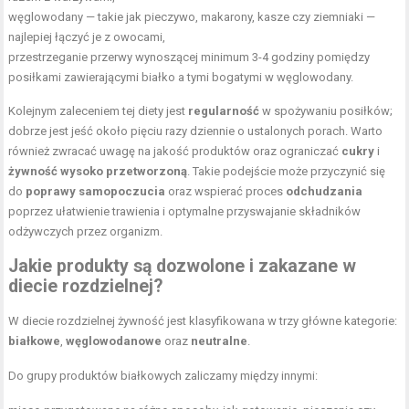
węglowodany — takie jak pieczywo, makarony, kasze czy ziemniaki —
najlepiej łączyć je z owocami,
przestrzeganie przerwy wynoszącej minimum 3-4 godziny pomiędzy
posiłkami zawierającymi białko a tymi bogatymi w węglowodany.
Kolejnym zaleceniem tej diety jest
regularność
w spożywaniu posiłków;
dobrze jest jeść około pięciu razy dziennie o ustalonych porach. Warto
również zwracać uwagę na jakość produktów oraz ograniczać
cukry
i
żywność wysoko przetworzoną
. Takie podejście może przyczynić się
do
poprawy samopoczucia
oraz wspierać proces
odchudzania
poprzez ułatwienie trawienia i optymalne przyswajanie składników
odżywczych przez organizm.
Jakie produkty są dozwolone i zakazane w
diecie rozdzielnej?
W diecie rozdzielnej żywność jest klasyfikowana w trzy główne kategorie:
białkowe
,
węglowodanowe
oraz
neutralne
.
Do grupy produktów białkowych zaliczamy między innymi: