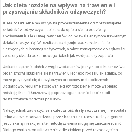
Jak dieta rozdzielna wpływa na trawienie i
przyswajanie składników odżywczych?
Dieta rozdzielna
ma wpływ na procesy trawienne oraz przyswajanie
składników odżywczych. Jej zasada opiera się na oddzielnym
spożywaniu
białek
i
węglowodanów
, co pozwala enzymom trawiennym
działać efektywniej. W rezultacie następuje lepsze wchłanianie
niezbędnych substancji odżywczych, a także zmniejszenie dolegliwości
ze strony układu pokarmowego, takich jak wzdęcia czy zaparcia.
Unikanie łączenia białek z węglowodanami w jednym posiłku umożliwia
organizmowi skupienie się na trawieniu jednego rodzaju składnika, co
może przyczynić się do szybszych procesów metabolicznych.
Dodatkowo, regularne stosowanie diety rozdzielnej może wspierać
redukcję tkanki tłuszczowej poprzez ograniczenie ilości kalorii
dostarczanych podczas posiłków.
Należy jednak zauważyć, że
skuteczność diety rozdzielnej
nie została
jednoznacznie potwierdzona przez badania naukowe. Każdy organizm
jest unikalny i reakcje na tę metodę żywienia mogą się znacznie różnić.
Dlatego warto skonsultować się z dietetykiem przed rozpoczęciem