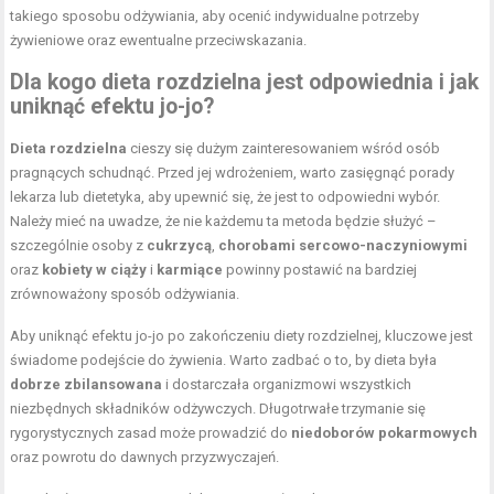
takiego sposobu odżywiania, aby ocenić indywidualne potrzeby
żywieniowe oraz ewentualne przeciwskazania.
Dla kogo dieta rozdzielna jest odpowiednia i jak
uniknąć efektu jo-jo?
Dieta rozdzielna
cieszy się dużym zainteresowaniem wśród osób
pragnących schudnąć. Przed jej wdrożeniem, warto zasięgnąć porady
lekarza lub dietetyka, aby upewnić się, że jest to odpowiedni wybór.
Należy mieć na uwadze, że nie każdemu ta metoda będzie służyć –
szczególnie osoby z
cukrzycą
,
chorobami sercowo-naczyniowymi
oraz
kobiety w ciąży
i
karmiące
powinny postawić na bardziej
zrównoważony sposób odżywiania.
Aby uniknąć efektu jo-jo po zakończeniu diety rozdzielnej, kluczowe jest
świadome podejście do żywienia. Warto zadbać o to, by dieta była
dobrze zbilansowana
i dostarczała organizmowi wszystkich
niezbędnych składników odżywczych. Długotrwałe trzymanie się
rygorystycznych zasad może prowadzić do
niedoborów pokarmowych
oraz powrotu do dawnych przyzwyczajeń.