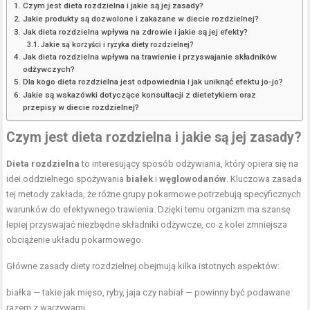
Czym jest dieta rozdzielna i jakie są jej zasady?
Jakie produkty są dozwolone i zakazane w diecie rozdzielnej?
Jak dieta rozdzielna wpływa na zdrowie i jakie są jej efekty?
Jakie są korzyści i ryzyka diety rozdzielnej?
Jak dieta rozdzielna wpływa na trawienie i przyswajanie składników
odżywczych?
Dla kogo dieta rozdzielna jest odpowiednia i jak uniknąć efektu jo-jo?
Jakie są wskazówki dotyczące konsultacji z dietetykiem oraz
przepisy w diecie rozdzielnej?
Czym jest dieta rozdzielna i jakie są jej zasady?
Dieta rozdzielna
to interesujący sposób odżywiania, który opiera się na
idei oddzielnego spożywania
białek
i
węglowodanów
. Kluczowa zasada
tej metody zakłada, że różne grupy pokarmowe potrzebują specyficznych
warunków do efektywnego trawienia. Dzięki temu organizm ma szansę
lepiej przyswajać niezbędne składniki odżywcze, co z kolei zmniejsza
obciążenie układu pokarmowego.
Główne zasady diety rozdzielnej obejmują kilka istotnych aspektów:
białka — takie jak mięso, ryby, jaja czy nabiał — powinny być podawane
razem z warzywami,