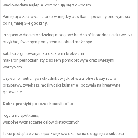
węglowodany najlepiej komponują się z owocami.
Pamiętaj o zachowaniu przerw między posiłkami; powinny one wynosić
co najmniej
3-4 godziny
.
Przepisy w diecie rozdzielnej mogą być bardzo różnorodne i ciekawe. Na
przykład, świetnym pomysłem na obiad może być:
sałatka z grillowanym kurczakiem i brokułami,
makaron pełnoziarnisty
z sosem pomidorowym oraz świeżymi
warzywami.
Używanie neutralnych składników, jak
oliwa z oliwek
czy różne
przyprawy, zwiększa możliwości kulinarne i pozwala na kreatywne
gotowanie.
Dobre praktyki
podczas konsultacji to:
regularne spotkania,
wspólne wyznaczanie celów dietetycznych.
Takie podejście znacząco zwiększa szanse na osiągnięcie sukcesu i