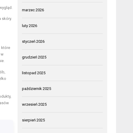
wygląd.
marzec 2026
 skóry.
luty 2026
styczeń 2026
 które
 w
grudzień 2025
ie.
ób,
listopad 2025
ylko
październik 2025
odukty,
wasów
wrzesień 2025
sierpień 2025