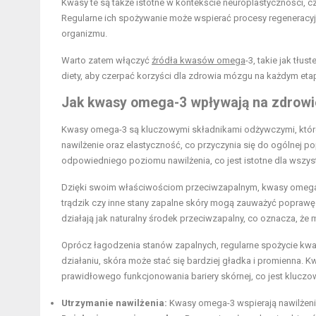
Kwasy te są także istotne w kontekście neuroplastyczności, 
Regularne ich spożywanie może wspierać procesy regeneracyjn
organizmu.
Warto zatem włączyć
źródła kwasów omega
-3, takie jak tłus
diety, aby czerpać korzyści dla zdrowia mózgu na każdym etap
Jak kwasy omega-3 wpływają na zdrowi
Kwasy omega-3 są kluczowymi składnikami odżywczymi, któ
nawilżenie oraz elastyczność, co przyczynia się do ogólne
odpowiedniego poziomu nawilżenia, co jest istotne dla wszystk
Dzięki swoim właściwościom przeciwzapalnym, kwasy omega-
trądzik czy inne stany zapalne skóry mogą zauważyć poprawę
działają jak naturalny środek przeciwzapalny, co oznacza, że
Oprócz łagodzenia stanów zapalnych, regularne spożycie kw
działaniu, skóra może stać się bardziej gładka i promienna. K
prawidłowego funkcjonowania bariery skórnej, co jest klucz
Utrzymanie nawilżenia:
Kwasy omega-3 wspierają nawilżenie