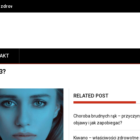
 zdrowe nawyki na co dzień
TAKT
3?
RELATED POST
Choroba brudnych rąk – przyczyn
objawy i jak zapobiegać?
Kiwano – właściwości zdrowotne 