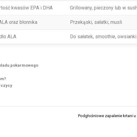
tość kwasów EPA i DHA
Grillowany, pieczony lub w sush
ALA oraz błonnika
Przekąski, sałatki, musli
dło ALA
Do sałatek, smoothie, owsianki
 układu pokarmowego
om?
rczycy
Podgłośniowe zapalenie krtani u