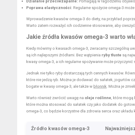
Działanie przeciwzapalne:
Pomagają w łagodzeniu objawów 
Poprawa elastyczności:
Regularne spożycie omega-3 może pr
Wprowadzenie kwasów omega-3 do diety, na przykład poprzez
Warto zatem rozważyć ich codzienne stosowanie, aby cieszy
Jakie źródła kwasów omega-3 warto włą
Kiedy mówimy o kwasach omega-3, zwracamy szczególną uwagę
są ich najlepszymi źródłami. Bez wątpienia
ryby tłuste
są najw
kwasy omega-3, a ich regularne spożywanie może przyczynić s
Jednak nie tylko ryby dostarczają tych cennych kwasów. Rów
które nie jedzą ryb. Można je dodawać do sałatek, jogurtów c
bogate w kwasy omega-3, ale także w
błonnik
. Można je zmie
Warto również zwrócić uwagę na
oleje roślinne
, które mogą
które można stosować do sałatek czy jako dodatek do gotow
omega-3, co będzie korzystne dla zdrowia serca oraz układu k
Źródło kwasów omega-3
Najważniejs