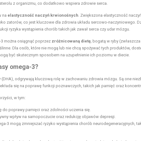
sterolu z organizmu, co dodatkowo wspiera zdrowie serca.
w na
elastyczność naczyń krwionośnych
. Zwiększona elastyczność naczy
yko zatorów, co jest kluczowe dla zdrowia układu sercowo-naczyniowego. Dz
kcji ryzyka wystąpienia chorób takich jak zawał serca czy udar mózgu.
a-3 można osiągnąć poprzez
zróżnicowaną dietę
, bogatą w ryby (zwłaszcza 
 roślinne. Dla osób, które nie mogą lub nie chcą spożywać tych produktów, dos
 mogą być skutecznym sposobem na uzupełnienie ich poziomu w diecie.
wasy omega-3?
(DHA), odgrywają kluczową rolę w zachowaniu zdrowia mózgu. Są one nie
kłada się na poprawę funkcji poznawczych, takich jak pamięć oraz koncentr
rzyści, w tym:
do poprawy pamięci oraz zdolności uczenia się.
tywny wpływ na samopoczucie oraz redukcję objawów depresji.
ga-3 mogą zmniejszać ryzyko wystąpienia chorób neurodegeneracyjnych, tak