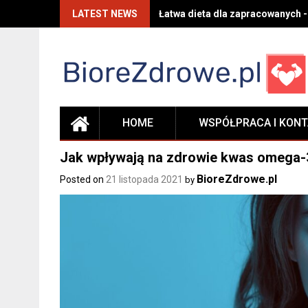
Skip
LATEST NEWS
Łatwa dieta dla zapracowanych -
to
content
HOME
WSPÓŁPRACA I KON
Jak wpływają na zdrowie kwas omega-
BioreZdrowe.pl
Posted on
21 listopada 2021
by