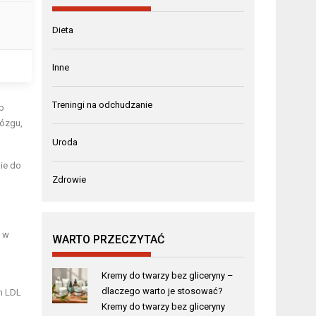
Dieta
Inne
Treningi na odchudzanie
b
mózgu,
Uroda
nie do
Zdrowie
h w
WARTO PRZECZYTAĆ
Kremy do twarzy bez gliceryny –
dlaczego warto je stosować?
m LDL
Kremy do twarzy bez gliceryny