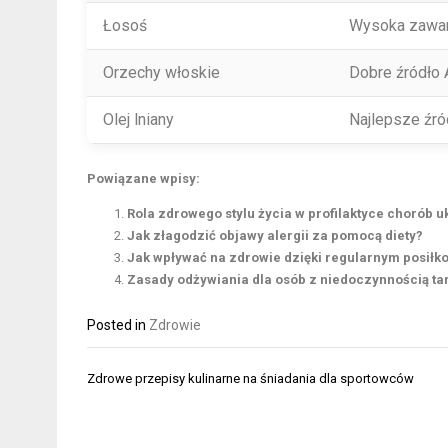
Łosoś
Wysoka zawar
Orzechy włoskie
Dobre źródło 
Olej lniany
Najlepsze źró
Powiązane wpisy:
Rola zdrowego stylu życia w profilaktyce chorób
Jak złagodzić objawy alergii za pomocą diety?
Jak wpływać na zdrowie dzięki regularnym posiłk
Zasady odżywiania dla osób z niedoczynnością ta
Posted in
Zdrowie
Nawigacja
Zdrowe przepisy kulinarne na śniadania dla sportowców
wpisu