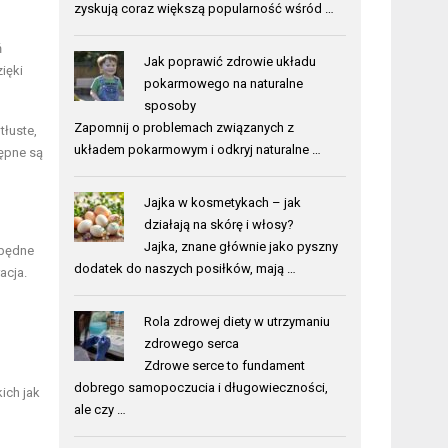
zyskują coraz większą popularność wśród …
ń
Jak poprawić zdrowie układu
ięki
pokarmowego na naturalne
sposoby
Zapomnij o problemach związanych z
tłuste,
układem pokarmowym i odkryj naturalne …
tępne są
Jajka w kosmetykach – jak
działają na skórę i włosy?
Jajka, znane głównie jako pyszny
zbędne
dodatek do naszych posiłków, mają …
acja.
Rola zdrowej diety w utrzymaniu
zdrowego serca
Zdrowe serce to fundament
dobrego samopoczucia i długowieczności,
ich jak
ale czy …