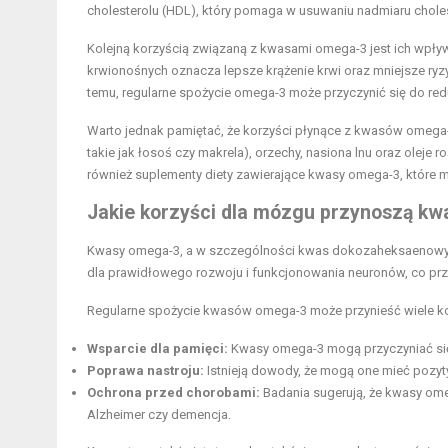
cholesterolu (HDL), który pomaga w usuwaniu nadmiaru chole
Kolejną korzyścią związaną z kwasami omega-3 jest ich wpły
krwionośnych oznacza lepsze krążenie krwi oraz mniejsze ryz
temu, regularne spożycie omega-3 może przyczynić się do redu
Warto jednak pamiętać, że korzyści płynące z kwasów omeg
takie jak łosoś czy makrela), orzechy, nasiona lnu oraz oleje
również suplementy diety zawierające kwasy omega-3, które
Jakie korzyści dla mózgu przynoszą k
Kwasy omega-3, a w szczególności kwas dokozaheksaenowy 
dla prawidłowego rozwoju i funkcjonowania neuronów, co prze
Regularne spożycie kwasów omega-3 może przynieść wiele ko
Wsparcie dla pamięci:
Kwasy omega-3 mogą przyczyniać się 
Poprawa nastroju:
Istnieją dowody, że mogą one mieć pozy
Ochrona przed chorobami
:
Badania sugerują, że kwasy ome
Alzheimer czy demencja.