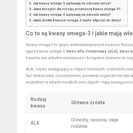
Jak kwasy omega-3 wpływają na zdrowie serca?
Jakie korzyści dla mózgu przynoszą kwasy omega-3?
Jak kwasy omega-3 wpływają na zdrowie skóry?
Jakie źródła kwasów omega-3 warto włączyć do diety?
Co to są kwasy omega-3 i jakie mają wł
Kwasy omega-3 to grupa wielonienasyconych kwasów tłuszczow
typy kwasów omega-3:
kwas alfa-linolenowy (ALA)
,
kwas e
kwasów ma unikalne właściwości i korzystne działanie na org
ALA, często występujący w olejach roślinnych, orzechach ora
być dostarczany z pożywieniem, ponieważ organizm nie jest w 
wszystkim w rybach morskich oraz algach i mają szereg proz
Rodzaj
Główne źródła
kwasu
Orzechy, nasiona, oleje
ALA
roślinne