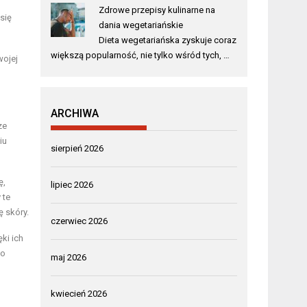
Zdrowe przepisy kulinarne na
się
dania wegetariańskie
Dieta wegetariańska zyskuje coraz
większą popularność, nie tylko wśród tych, …
wojej
ARCHIWA
ze
iu
sierpień 2026
ę,
lipiec 2026
 te
ę skóry.
czerwiec 2026
ki ich
do
maj 2026
kwiecień 2026