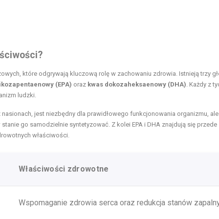
aściwości?
ych, które odgrywają kluczową rolę w zachowaniu zdrowia. Istnieją trzy g
ikozapentaenowy (EPA)
oraz
kwas dokozaheksaenowy (DHA)
. Każdy z ty
anizm ludzki.
z nasionach, jest niezbędny dla prawidłowego funkcjonowania organizmu, ale
stanie go samodzielnie syntetyzować. Z kolei EPA i DHA znajdują się przede
drowotnych właściwości.
Właściwości zdrowotne
Wspomaganie zdrowia serca oraz redukcja stanów zapaln