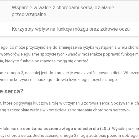
Wsparcie w walce z chorobami serca,
działanie
przeciwzapalne
Korzystny wpływ na funkcje mózgu oraz zdrowie oczu
go, co może przyczynić się do zmniejszenia ryzyka wystąpienia wielu choró
e nowotworów. Regularne spożycie tych kwasów może także poprawić funkcje 
cia, kiedy to funkcje poznawcze mogą się obniżać.
 z omega-3, najlepiej jest dostarczać je wraz z zróżnicowaną dietą. Włącze
mierne korzyści dla naszego zdrowia fizycznego i psychicznego.
e serca?
 które odgrywają kluczową rolę w utrzymaniu zdrowia serca. Spożywanie ic
óre są szczególnie ważne w kontekście zapobiegania chorobom sercowo-
 zdolność do
obniżania poziomu złego cholesterolu (LDL)
. Wysoki pozio
życy i chorób serca. Jednocześnie, omega-3 mogą podnosić poziom dobrego