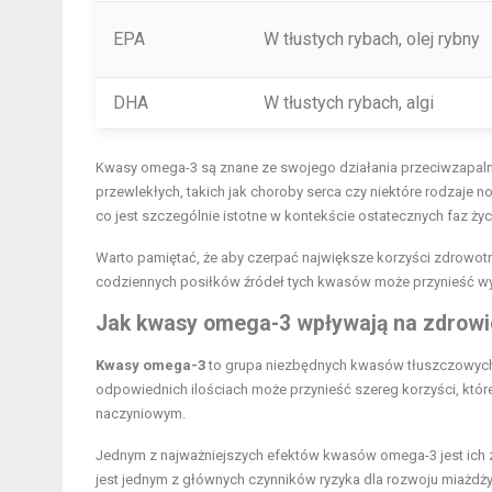
EPA
W tłustych rybach, olej rybny
DHA
W tłustych rybach, algi
Kwasy omega-3 są znane ze swojego działania przeciwzapalne
przewlekłych, takich jak choroby serca czy niektóre rodzaj
co jest szczególnie istotne w kontekście ostatecznych faz ży
Warto pamiętać, że aby czerpać największe korzyści zdrowotne
codziennych posiłków źródeł tych kwasów może przynieść wy
Jak kwasy omega-3 wpływają na zdrowi
Kwasy omega-3
to grupa niezbędnych kwasów tłuszczowych,
odpowiednich ilościach może przynieść szereg korzyści, kt
naczyniowym.
Jednym z najważniejszych efektów kwasów omega-3 jest ich
jest jednym z głównych czynników ryzyka dla rozwoju miażd