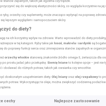
stanów zapalnych, takich jak egzema czy trądzik.
zyczynić się do większej elastyczności skóry, co wygląda korzystnie na jej 
 ryby, orzechy czy suplementy, może znacząco wpłynąć na poprawę zdrowia
ć się lepszym wyglądem i samopoczuciem skóry.
czyć do diety?
 na ich korzystny wpływ na zdrowie. Warto wprowadzić do diety produkty,
ażniejsze w tej kategorii. Ryby takie jak
łosoś
,
makrela
i
sardynki
są bogate
ię do poprawy funkcji serca oraz zmniejszenia stanów zapalnych w organizm
nież
orzechy włoskie
stanowią znakomite źródło omega-3, zwłaszcza dla os
zy po prostu jadać jako przekąskę.
Siemię lniane
to kolejne opcje – jest nie t
lić i dodawać do różnych potraw, takich jak owsianka czy smoothie.
 być doskonałym uzupełnieniem diety.
Olej lniany
oraz
olej rzepakowy
to pr
anych potraw. Wykorzystując te oleje, można zwiększyć codzienną podaż k
rążenia.
ze cechy
Najlepsze zastosowanie