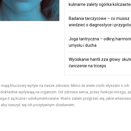
kulinarne zalety ogórka kolczast
Badania tarczycowe – co musisz
wiedzieć o diagnostyce i przygot
Joga tantryczna – odkryj harmonie
umysłu i ducha
Wyciskanie hantli zza głowy: sku
ćwiczenie na triceps
 mają kluczowy wpływ na nasze zdrowie. Mimo że wiele osób słyszało o ich
 dokładnie wpływają na organizm. Od zdrowia serca, przez funkcje mózgu, a
ega-3 są liczne i udokumentowane. Warto zatem przyjrzeć się, jakie właściwo
, aby cieszyć się ich pozytywnym działaniem.