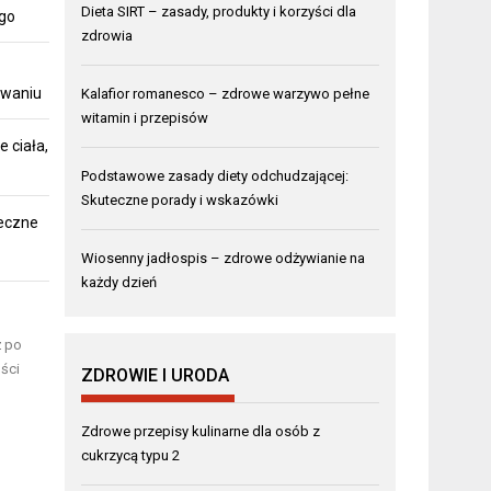
Dieta SIRT – zasady, produkty i korzyści dla
ego
zdrowia
owaniu
Kalafior romanesco – zdrowe warzywo pełne
witamin i przepisów
 ciała,
Podstawowe zasady diety odchudzającej:
Skuteczne porady i wskazówki
teczne
Wiosenny jadłospis – zdrowe odżywianie na
każdy dzień
ż po
ści
ZDROWIE I URODA
Zdrowe przepisy kulinarne dla osób z
cukrzycą typu 2