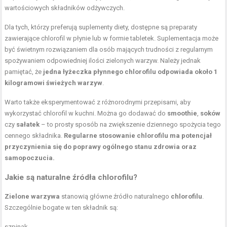
wartościowych składników odżywczych.
Dla tych, którzy preferują suplementy diety, dostępne są preparaty
zawierające chlorofil w płynie lub w formie tabletek. Suplementacja może
być świetnym rozwiązaniem dla osób mających trudności z regularnym
spożywaniem odpowiedniej ilości zielonych warzyw. Należy jednak
pamiętać, że
jedna łyżeczka płynnego chlorofilu odpowiada około 1
kilogramowi świeżych warzyw
.
Warto także eksperymentować z różnorodnymi przepisami, aby
wykorzystać chlorofil w kuchni. Można go dodawać do
smoothie
,
soków
czy
sałatek
– to prosty sposób na zwiększenie dziennego spożycia tego
cennego składnika.
Regularne stosowanie chlorofilu ma potencjał
przyczynienia się do poprawy ogólnego stanu zdrowia oraz
samopoczucia.
Jakie są naturalne źródła chlorofilu?
Zielone warzywa
stanowią główne źródło naturalnego
chlorofilu
.
Szczególnie bogate w ten składnik są:
szpinak,