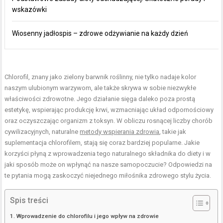
wskazówki
Wiosenny jadłospis – zdrowe odżywianie na każdy dzień
Chlorofil, znany jako zielony barwnik roślinny, nie tylko nadaje kolor
naszym ulubionym warzywom, ale także skrywa w sobie niezwykłe
właściwości zdrowotne. Jego działanie sięga daleko poza prostą
estetykę, wspierając produkcję krwi, wzmacniając układ odpornościowy
oraz oczyszczając organizm z toksyn. W obliczu rosnącej liczby chorób
cywilizacyjnych, naturalne
metody wspierania zdrowia
, takie jak
suplementacja chlorofilem, stają się coraz bardziej popularne. Jakie
korzyści płyną z wprowadzenia tego naturalnego składnika do diety i w
jaki sposób może on wpłynąć na nasze samopoczucie? Odpowiedzi na
te pytania mogą zaskoczyć niejednego miłośnika zdrowego stylu życia.
Spis treści
Wprowadzenie do chlorofilu i jego wpływ na zdrowie