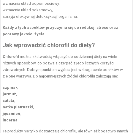
wzmacnia układ odpornościowy,
wzmacnia układ pokarmowy,
sprzyja efektywnej detoksykacji organizmu.
Każdy z tych aspektów przyczynia się do redukcji stresu oraz
poprawy jakości życia.
Jak wprowadzić chlorofil do diety?
Chlorofil
można z łatwością włączyć do codziennej diety na wiele
różnych sposobów, co pozwala czerpać z jego licznych korzyści
zdrowotnych. Dobrym punktem wyjścia jest wzbogacenie posiłków w
zielone warzywa. Do najcenniejszych źródeł chlorofilu zaliczają się:
szpinak
,
jarmuż
,
sałata
,
natka pietruszki
,
jęczmień
,
lucerna
.
Te produkty nie tylko dostarczają chlorofilu, ale również bogactwo innych