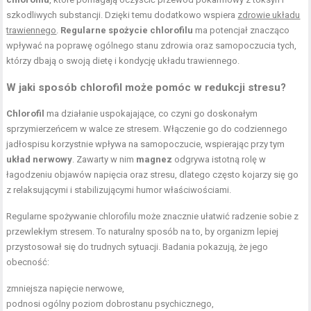
szkodliwych substancji. Dzięki temu dodatkowo wspiera
zdrowie układu
trawiennego
.
Regularne spożycie chlorofilu
ma potencjał znacząco
wpływać na poprawę ogólnego stanu zdrowia oraz samopoczucia tych,
którzy dbają o swoją dietę i kondycję układu trawiennego.
W jaki sposób chlorofil może pomóc w redukcji stresu?
Chlorofil
ma działanie uspokajające, co czyni go doskonałym
sprzymierzeńcem w walce ze stresem. Włączenie go do codziennego
jadłospisu korzystnie wpływa na samopoczucie, wspierając przy tym
układ nerwowy
. Zawarty w nim
magnez
odgrywa istotną rolę w
łagodzeniu objawów napięcia oraz stresu, dlatego często kojarzy się go
z relaksującymi i stabilizującymi humor właściwościami.
Regularne spożywanie chlorofilu może znacznie ułatwić radzenie sobie z
przewlekłym stresem. To naturalny sposób na to, by organizm lepiej
przystosował się do trudnych sytuacji. Badania pokazują, że jego
obecność:
zmniejsza napięcie nerwowe,
podnosi ogólny poziom dobrostanu psychicznego,