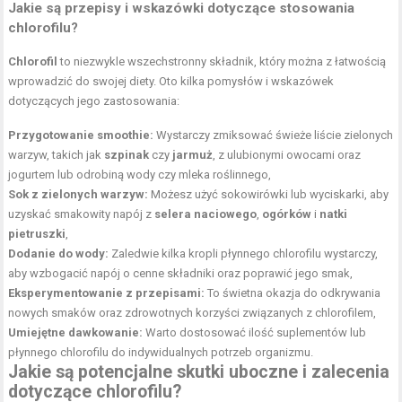
Jakie są przepisy i wskazówki dotyczące stosowania
chlorofilu?
Chlorofil
to niezwykle wszechstronny składnik, który można z łatwością
wprowadzić do swojej diety. Oto kilka pomysłów i wskazówek
dotyczących jego zastosowania:
Przygotowanie smoothie:
Wystarczy zmiksować świeże liście zielonych
warzyw, takich jak
szpinak
czy
jarmuż
, z ulubionymi owocami oraz
jogurtem lub odrobiną wody czy mleka roślinnego,
Sok z zielonych warzyw:
Możesz użyć sokowirówki lub wyciskarki, aby
uzyskać smakowity napój z
selera naciowego
,
ogórków
i
natki
pietruszki
,
Dodanie do wody:
Zaledwie kilka kropli płynnego chlorofilu wystarczy,
aby wzbogacić napój o cenne składniki oraz poprawić jego smak,
Eksperymentowanie z przepisami:
To świetna okazja do odkrywania
nowych smaków oraz zdrowotnych korzyści związanych z chlorofilem,
Umiejętne dawkowanie:
Warto dostosować ilość suplementów lub
płynnego chlorofilu do indywidualnych potrzeb organizmu.
Jakie są potencjalne skutki uboczne i zalecenia
dotyczące chlorofilu?