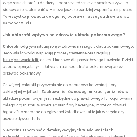
Włączenie chlorofilu do diety – poprzez jedzenie zielonych warzyw lub
stosowanie suplementów – może jeszcze bardziej wspomóc ten proces.
To wszystko prowadzi do ogólnej poprawy naszego zdrowia oraz
samopoczucia.
Jak chlorofil wpływa na zdrowie układu pokarmowego?
Chlorofil
odgrywa istotną rolę w zdrowiu naszego układu pokarmowego.
Jego właściwości wspierają procesy trawienne oraz regulują
funkcjonowanie jelit
, co jest kluczowe dla prawidłowego trawienia. Dzięki
poprawie perystaltyki, ułatwia on transport treści pokarmowej przez
przewód pokarmowy.
Co więcej, chlorofil przyczynia się do odbudowy korzystnej flory
bakteryjnej w jelitach.
Zachowanie równowagi mikroorganizmów
w
układzie pokarmowym jest niezbędne do prawidłowego funkcjonowania
całego organizmu. Wspierając stan flory bakteryjnej, może on również
łagodzić różnorodne dolegliwości żołądkowe, takie jak wzdęcia czy
uczucie dyskomfortu.
Nie można zapominać o
detoksykacyjnych właściwościach
chlorofilu
, które pomagają oczyścić przewód pokarmowy z toksyn i