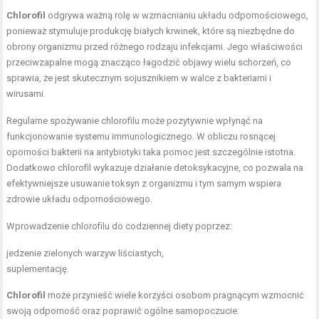
Chlorofil
odgrywa ważną rolę w wzmacnianiu układu odpornościowego,
ponieważ stymuluje produkcję białych krwinek, które są niezbędne do
obrony organizmu przed różnego rodzaju infekcjami. Jego właściwości
przeciwzapalne mogą znacząco łagodzić objawy wielu schorzeń, co
sprawia, że jest skutecznym sojusznikiem w walce z bakteriami i
wirusami.
Regularne spożywanie chlorofilu może pozytywnie wpłynąć na
funkcjonowanie systemu immunologicznego. W obliczu rosnącej
oporności bakterii na antybiotyki taka pomoc jest szczególnie istotna.
Dodatkowo chlorofil wykazuje działanie detoksykacyjne, co pozwala na
efektywniejsze usuwanie toksyn z organizmu i tym samym wspiera
zdrowie układu odpornościowego.
Wprowadzenie chlorofilu do codziennej diety poprzez:
jedzenie zielonych warzyw liściastych,
suplementację.
Chlorofil
może przynieść wiele korzyści osobom pragnącym wzmocnić
swoją odporność oraz poprawić ogólne samopoczucie.