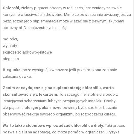
Chlorofil
, zielony pigment obecny w roślinach, jest ceniony za swoje
korzystne właściwości zdrowotne. Mimo że powszechnie uważany jest za
bezpieczny, jego suplementacja może wiązać się z pewnymi skutkami
ubocznymi. Do najczęstszych należą:
mdłości,
wymioty,
skurcze żołądkowo-jelitowe,
biegunka.
Biegunka
może wystąpić, zwłaszcza jeśli przekroczona zostanie
zalecana dawka.
Zanim zdecydujesz się na suplementację chlorofilu, warto
skonsultować się z lekarzem.
To szczególnie istotne dla osób z
istniejącymi schorzeniami lub tych przyjmujących inne leki. Osoby
cierpiące na
alergie pokarmowe
powinny być ostrożne i bacznie
obserwować reakcje swojego organizmu po rozpoczęciu kuracji.
Warto także stopniowo wprowadzać chlorofil do diety.
Taki proces
pozwala ciału na adaptację, co może pomóc w ograniczeniu ryzyka