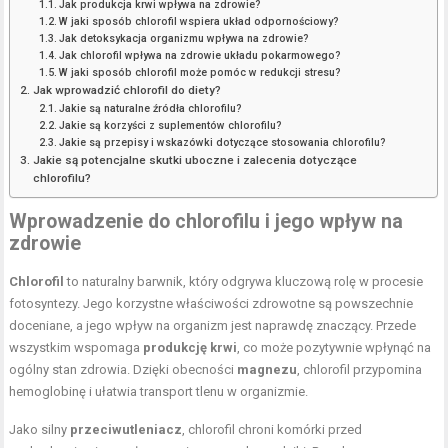
Jak produkcja krwi wpływa na zdrowie?
W jaki sposób chlorofil wspiera układ odpornościowy?
Jak detoksykacja organizmu wpływa na zdrowie?
Jak chlorofil wpływa na zdrowie układu pokarmowego?
W jaki sposób chlorofil może pomóc w redukcji stresu?
Jak wprowadzić chlorofil do diety?
Jakie są naturalne źródła chlorofilu?
Jakie są korzyści z suplementów chlorofilu?
Jakie są przepisy i wskazówki dotyczące stosowania chlorofilu?
Jakie są potencjalne skutki uboczne i zalecenia dotyczące
chlorofilu?
Wprowadzenie do chlorofilu i jego wpływ na
zdrowie
Chlorofil
to naturalny barwnik, który odgrywa kluczową rolę w procesie
fotosyntezy. Jego korzystne właściwości zdrowotne są powszechnie
doceniane, a jego wpływ na organizm jest naprawdę znaczący. Przede
wszystkim wspomaga
produkcję krwi
, co może pozytywnie wpłynąć na
ogólny stan zdrowia. Dzięki obecności
magnezu
, chlorofil przypomina
hemoglobinę i ułatwia transport tlenu w organizmie.
Jako silny
przeciwutleniacz
, chlorofil chroni komórki przed