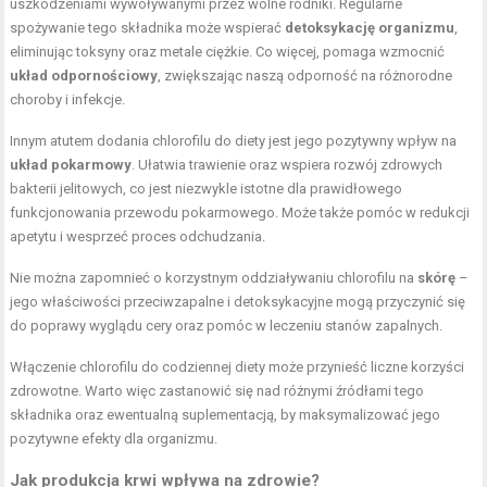
uszkodzeniami wywoływanymi przez wolne rodniki. Regularne
spożywanie tego składnika może wspierać
detoksykację organizmu
,
eliminując toksyny oraz metale ciężkie. Co więcej, pomaga wzmocnić
układ odpornościowy
, zwiększając naszą odporność na różnorodne
choroby i infekcje.
Innym atutem dodania chlorofilu do diety jest jego pozytywny wpływ na
układ pokarmowy
. Ułatwia trawienie oraz wspiera rozwój zdrowych
bakterii jelitowych, co jest niezwykle istotne dla prawidłowego
funkcjonowania przewodu pokarmowego. Może także pomóc w redukcji
apetytu i wesprzeć proces odchudzania.
Nie można zapomnieć o korzystnym oddziaływaniu chlorofilu na
skórę
–
jego właściwości przeciwzapalne i detoksykacyjne mogą przyczynić się
do poprawy wyglądu cery oraz pomóc w leczeniu stanów zapalnych.
Włączenie chlorofilu do codziennej diety może przynieść liczne korzyści
zdrowotne. Warto więc zastanowić się nad różnymi źródłami tego
składnika oraz ewentualną suplementacją, by maksymalizować jego
pozytywne efekty dla organizmu.
Jak produkcja krwi wpływa na zdrowie?