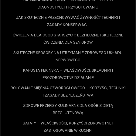
DIAGNOSTYCE I PRZYGOTOWANIU
JAK SKUTECZNIE PRZECHOWYWAĆ ŻYWNOŚĆ? TECHNIKI I
ZASADY KONSERWACJI
ĆWICZENIA DLA OSÓB STARSZYCH: BEZPIECZNE I SKUTECZNE
ĆWICZENIA DLA SENIORÓW
SKUTECZNE SPOSOBY NA UTRZYMANIE ZDROWEGO UKŁADU
NERWOWEGO
KAPUSTA PEKIŃSKA – WŁAŚCIWOŚCI, SKŁADNIKI I
PROZDROWOTNE DZIAŁANIE
ROLOWANIE MIĘŚNIA CZWOROGŁOWEGO – KORZYŚCI, TECHNIKI
I ZASADY BEZPIECZEŃSTWA
ZDROWE PRZEPISY KULINARNE DLA OSÓB Z DIETĄ
BEZGLUTENOWĄ
BATATY – WŁAŚCIWOŚCI, KORZYŚCI ZDROWOTNE I
ZASTOSOWANIE W KUCHNI