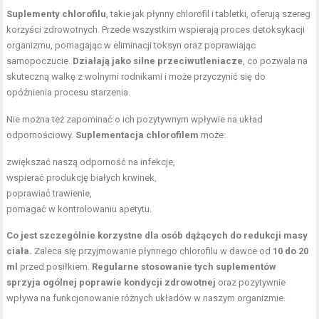
Suplementy chlorofilu
, takie jak płynny chlorofil i tabletki, oferują szereg
korzyści zdrowotnych. Przede wszystkim wspierają proces detoksykacji
organizmu, pomagając w eliminacji toksyn oraz poprawiając
samopoczucie.
Działają jako silne przeciwutleniacze
, co pozwala na
skuteczną walkę z wolnymi rodnikami i może przyczynić się do
opóźnienia procesu starzenia.
Nie można też zapominać o ich pozytywnym wpływie na układ
odpornościowy.
Suplementacja chlorofilem
może:
zwiększać naszą odporność na infekcje,
wspierać produkcję białych krwinek,
poprawiać trawienie,
pomagać w kontrolowaniu apetytu.
Co jest szczególnie korzystne dla osób dążących do redukcji masy
ciała.
Zaleca się przyjmowanie płynnego chlorofilu w dawce od
10 do 20
ml
przed posiłkiem.
Regularne stosowanie tych suplementów
sprzyja ogólnej poprawie kondycji zdrowotnej
oraz pozytywnie
wpływa na funkcjonowanie różnych układów w naszym organizmie.