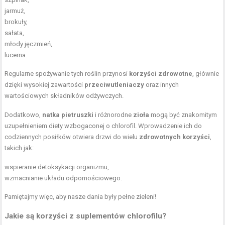
jarmuż,
brokuły,
sałata,
młody jęczmień,
lucerna.
Regularne spożywanie tych roślin przynosi
korzyści zdrowotne
, głównie
dzięki wysokiej zawartości
przeciwutleniaczy
oraz innych
wartościowych składników odżywczych.
Dodatkowo,
natka pietruszki
i różnorodne
zioła
mogą być znakomitym
uzupełnieniem diety wzbogaconej o chlorofil. Wprowadzenie ich do
codziennych posiłków otwiera drzwi do wielu
zdrowotnych korzyści
,
takich jak:
wspieranie detoksykacji organizmu,
wzmacnianie układu odpornościowego.
Pamiętajmy więc, aby nasze dania były pełne zieleni!
Jakie są korzyści z suplementów chlorofilu?