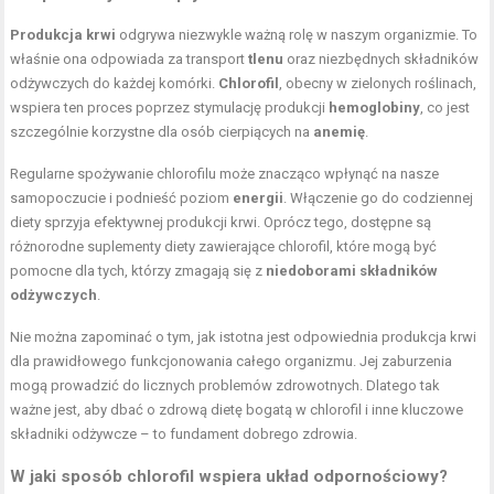
Produkcja krwi
odgrywa niezwykle ważną rolę w naszym organizmie. To
właśnie ona odpowiada za transport
tlenu
oraz niezbędnych składników
odżywczych do każdej komórki.
Chlorofil
, obecny w zielonych roślinach,
wspiera ten proces poprzez stymulację produkcji
hemoglobiny
, co jest
szczególnie korzystne dla osób cierpiących na
anemię
.
Regularne spożywanie chlorofilu może znacząco wpłynąć na nasze
samopoczucie i podnieść poziom
energii
. Włączenie go do codziennej
diety sprzyja efektywnej produkcji krwi. Oprócz tego, dostępne są
różnorodne suplementy diety zawierające chlorofil, które mogą być
pomocne dla tych, którzy zmagają się z
niedoborami składników
odżywczych
.
Nie można zapominać o tym, jak istotna jest odpowiednia produkcja krwi
dla prawidłowego funkcjonowania całego organizmu. Jej zaburzenia
mogą prowadzić do licznych problemów zdrowotnych. Dlatego tak
ważne jest, aby dbać o zdrową dietę bogatą w chlorofil i inne kluczowe
składniki odżywcze – to fundament dobrego zdrowia.
W jaki sposób chlorofil wspiera układ odpornościowy?