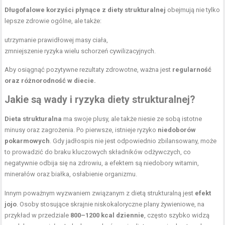
Długofalowe korzyści płynące z diety strukturalnej
obejmują nie tylko
lepsze zdrowie ogólne, ale także:
utrzymanie prawidłowej masy ciała,
zmniejszenie ryzyka wielu schorzeń cywilizacyjnych.
Aby osiągnąć pozytywne rezultaty zdrowotne, ważna jest
regularność
oraz różnorodność w diecie.
Jakie są wady i ryzyka diety strukturalnej?
Dieta strukturalna
ma swoje plusy, ale także niesie ze sobą istotne
minusy oraz zagrożenia. Po pierwsze, istnieje ryzyko
niedoborów
pokarmowych
. Gdy jadłospis nie jest odpowiednio zbilansowany, może
to prowadzić do braku kluczowych składników odżywczych, co
negatywnie odbija się na zdrowiu, a efektem są niedobory witamin,
minerałów oraz białka, osłabienie organizmu.
Innym poważnym wyzwaniem związanym z dietą strukturalną jest
efekt
jojo
. Osoby stosujące skrajnie niskokaloryczne plany żywieniowe, na
przykład w przedziale
800–1200 kcal dziennie
, często szybko widzą