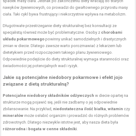
spadek masy ciała. Jednak po zakończeniu diety wracają do starych
nawyków żywieniowych, co prowadzi do gwałtownego przyrostu masy
ciała. Taki cykl bywa frustrujący i niekorzystnie wpływa na metabolizm.
Długotrwałe przestrzeganie diety strukturalnej bez konsultacji ze
specjalistą również może być problematyczne. Osoby z
chorobami
układu pokarmowego
powinny unikać samodzielnych i drastycznych
zmian w diecie. Dlatego zawsze warto porozmawiać z lekarzem lub
dietetykiem przed rozpoczęciem takiego planu żywieniowego.
Odpowiednie podejście do diety strukturalnej wymaga staranności oraz
świadomości jej potencjalnych wad i ryzyk.
Jakie są potencjalne niedobory pokarmowe i efekt jojo
związane z dietą strukturalną?
Potencjalne niedobory składników odżywczych
w diecie opartej na
strukturze mogą pojawić się, jeśli nie zadbamy o jej odpowiednie
zbilansowanie. Na przykład,
niedostateczna ilość białka
,
witamin
czy
minerałów
może osłabić organizm i prowadzić do różnych problemów
zdrowotnych. Dlatego niezwykle istotne jest, aby nasza dieta była
różnorodna
i
bogata w cenne składniki
.