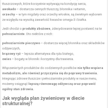
tłuszczowych, które korzystnie wpływają na kondycję serca,
awokado
– dostarcza cennych tłuszczy, błonnika i witamin,
orzechy
– w tym migdały oraz orzechy włoskie, są świetnym wyborem
ze względu na wysoką zawartość kwasów omega-3 i białka.
Jeśli chodzi o
produkty zbożowe
, zdecydowanie lepiej postawić na te
pełnoziarniste
. Oto niektóre z nich:
pełnoziarniste pieczywo
– dostarcza więcej błonnika oraz składników
odżywczych,
brązowy ryż
– lepsza alternatywa dla ryżu białego,
owies
– bogaty w błonnik i korzystny dla trawienia.
Włączenie tych produktów do codziennych posiłków
nie tylko wspiera
metabolizm, ale również przyczynia się do poprawy trawienia.
Integrując zdrowe tłuszcze i pełnoziarniste produkty w nasze menu,
możemy osiągnąć
lepszą równowagę odżywczą oraz poprawić
ogólny stan zdrowia.
Jak wygląda plan żywieniowy w diecie
strukturalnej?