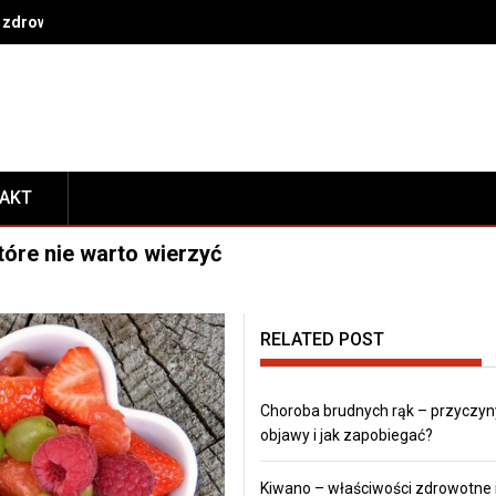
 zdrowe nawyki na co dzień
TAKT
tóre nie warto wierzyć
RELATED POST
Choroba brudnych rąk – przyczyn
objawy i jak zapobiegać?
Kiwano – właściwości zdrowotne 