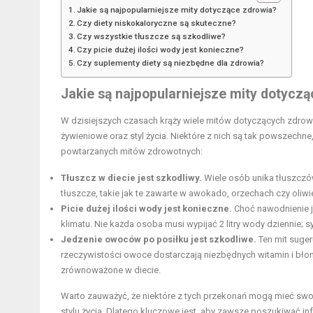
Jakie są najpopularniejsze mity dotyczące zdrowia?
Czy diety niskokaloryczne są skuteczne?
Czy wszystkie tłuszcze są szkodliwe?
Czy picie dużej ilości wody jest konieczne?
Czy suplementy diety są niezbędne dla zdrowia?
Jakie są najpopularniejsze mity dotycz
W dzisiejszych czasach krąży wiele mitów dotyczących zdro
żywieniowe oraz styl życia. Niektóre z nich są tak powszechne, 
powtarzanych mitów zdrowotnych:
Tłuszcz w diecie jest szkodliwy.
Wiele osób unika tłuszczó
tłuszcze, takie jak te zawarte w awokado, orzechach czy oli
Picie dużej ilości wody jest konieczne.
Choć nawodnienie je
klimatu. Nie każda osoba musi wypijać 2 litry wody dziennie
Jedzenie owoców po posiłku jest szkodliwe.
Ten mit suge
rzeczywistości owoce dostarczają niezbędnych witamin i błonn
zrównoważone w diecie.
Warto zauważyć, że niektóre z tych przekonań mogą mieć sw
stylu życia. Dlatego kluczowe jest, aby zawsze poszukiwać i