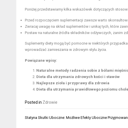
Poniżej przedstawiamy kilka wskazówek dotyczących stosowa
Przed rozpoczęciem suplementacji zawsze warto skonsultować
Zwracaj uwagę na skład suplementów i unikaj tych, które zawi
Postaw na naturalne źródła składników odżywczych, zanim zd
Suplementy diety mogą być pomocne w niektórych przypadkac
wprowadzać zamieszania w zdrowym stylu życia.
Powiązane wpisy:
Naturalne metody radzenia sobie z bólami mięśni
Dieta dla utrzymania zdrowych kości i stawów
Najlepsze zioła i przyprawy dla zdrowia
Dieta dla utrzymania prawidłowego poziomu chole
Posted in
Zdrowie
Nawigacja
Statyna Skutki Uboczne: Możliwe Efekty Uboczne Przyjmowani
wpisu