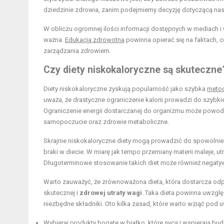
dziedzinie zdrowia, zanim podejmiemy decyzję dotyczącą nasze
W obliczu ogromnej ilości informacji dostępnych w mediach i w
ważna.
Edukacja zdrowotna
powinna opierać się na faktach,
zarządzania zdrowiem.
Czy diety niskokaloryczne są skuteczne
Diety niskokaloryczne zyskują popularność jako szybka
meto
uważa, że drastyczne ograniczenie kalorii prowadzi do szybkie
Ograniczenie energii dostarczanej do organizmu może pow
samopoczucie oraz zdrowie metaboliczne.
Skrajnie niskokaloryczne diety mogą prowadzić do spowolni
braki w diecie. W miarę jak tempo przemiany materii maleje, utr
Długoterminowe stosowanie takich diet może również negat
Warto zauważyć, że zrównoważona dieta, która dostarcza odp
skutecznej i
zdrowej utraty wagi
. Taka dieta powinna uwzg
niezbędne składniki. Oto kilka zasad, które warto wziąć pod 
Wybieraj produkty bogate w białko, które sycą i wspierają bu