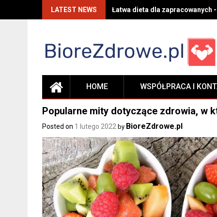
Skip
LATEST NEWS
Łatwa dieta dla zapracowanych -
to
content
HOME
WSPÓŁPRACA I KON
Popularne mity dotyczące zdrowia, w k
BioreZdrowe.pl
Posted on
1 lutego 2022
by