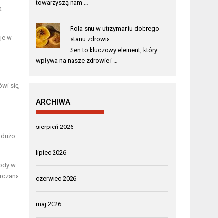
towarzyszą nam …
a
Rola snu w utrzymaniu dobrego
je w
stanu zdrowia
Sen to kluczowy element, który
wpływa na nasze zdrowie i …
wi się,
ARCHIWA
sierpień 2026
ą dużo
lipiec 2026
wody w
arczana
czerwiec 2026
maj 2026