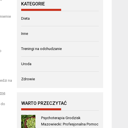
KATEGORIE
miernie
Dieta
Inne
Treningi na odchudzanie
b
Uroda
Zdrowie
edzi na
zne
.
WARTO PRZECZYTAĆ
 do
Psychoterapia Grodzisk
Mazowiecki: Profesjonalna Pomoc