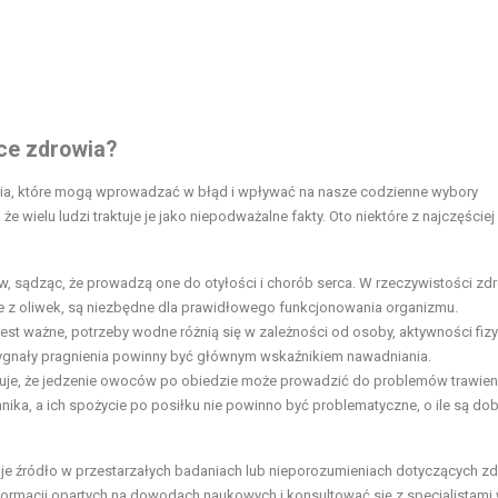
ące zdrowia?
wia, które mogą wprowadzać w błąd i wpływać na nasze codzienne wybory
że wielu ludzi traktuje je jako niepodważalne fakty. Oto niektóre z najczęściej
w, sądząc, że prowadzą one do otyłości i chorób serca. W rzeczywistości zd
wie z oliwek, są niezbędne dla prawidłowego funkcjonowania organizmu.
st ważne, potrzeby wodne różnią się w zależności od osoby, aktywności fizy
; sygnały pragnienia powinny być głównym wskaźnikiem nawadniania.
ruje, że jedzenie owoców po obiedzie może prowadzić do problemów trawie
ika, a ich spożycie po posiłku nie powinno być problematyczne, o ile są do
oje źródło w przestarzałych badaniach lub nieporozumieniach dotyczących 
nformacji opartych na dowodach naukowych i konsultować się z specjalistami