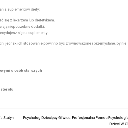
nia suplementów diety:
 się z lekarzem lub dietetykiem.
erają niepotrzebne dodatki.
ecydujesz się na suplementy.
h, jednak ich stosowanie powinno być zrównoważone i przemyślane, by nie
owymi u osób starszych
sterolu
a Statyn
Psycholog Dziecięcy Gliwice: Profesjonalna Pomoc Psychologi
Dzieci W G