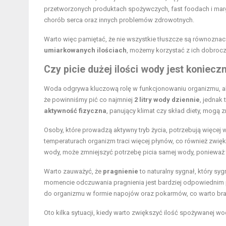
przetworzonych produktach spożywczych, fast foodach i marg
chorób serca oraz innych problemów zdrowotnych.
Warto więc pamiętać, że nie wszystkie tłuszcze są równoznac
umiarkowanych ilościach
, możemy korzystać z ich dobroc
Czy picie dużej ilości wody jest koniecz
Woda odgrywa kluczową rolę w funkcjonowaniu organizmu, ale
że powinniśmy pić co najmniej
2 litry wody dziennie
, jednak
aktywność fizyczna
, panujący klimat czy skład diety, mogą
Osoby, które prowadzą aktywny tryb życia, potrzebują więcej 
temperaturach organizm traci więcej płynów, co również zwię
wody, może zmniejszyć potrzebę picia samej wody, ponieważ 
Warto zauważyć, że
pragnienie
to naturalny sygnał, który sy
momencie odczuwania pragnienia jest bardziej odpowiednim 
do organizmu w formie napojów oraz pokarmów, co warto br
Oto kilka sytuacji, kiedy warto zwiększyć ilość spożywanej wo