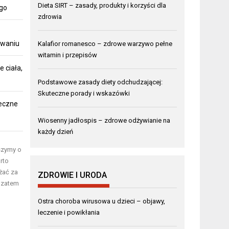
Dieta SIRT – zasady, produkty i korzyści dla
ego
zdrowia
owaniu
Kalafior romanesco – zdrowe warzywo pełne
witamin i przepisów
 ciała,
Podstawowe zasady diety odchudzającej:
Skuteczne porady i wskazówki
teczne
Wiosenny jadłospis – zdrowe odżywianie na
każdy dzień
szymy o
rto
żać za
ZDROWIE I URODA
 zatem
Ostra choroba wirusowa u dzieci – objawy,
leczenie i powikłania