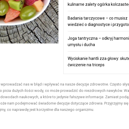
kulinarne zalety ogórka kolczast
Badania tarczycowe – co musisz
wiedzieć o diagnostyce i przygot
Joga tantryczna – odkryj harmonie
umysłu i ducha
Wyciskanie hantli zza głowy: sku
ćwiczenie na triceps
gą wprowadzać nas w błąd i wpływać na nasze decyzje zdrowotne. Często sły
go picia dużych ilości wody, co może prowadzić do niezdrowych nawyków. Wa
h dowodach naukowych, a które to jedynie fałszywe informacje. Zamiast podą
omoże nam podejmować świadome decyzje dotyczące zdrowia. Przyjrzyjmy się
my, co naprawdę jest korzystne dla naszego organizmu.