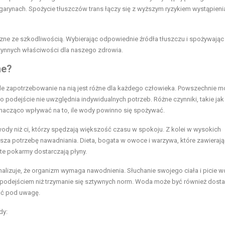
arynach. Spożycie tłuszczów trans łączy się z wyższym ryzykiem wystąpieni
zne ze szkodliwością. Wybierając odpowiednie źródła tłuszczu i spożywając 
zynnych właściwości dla naszego zdrowia.
ne?
 zapotrzebowanie na nią jest różne dla każdego człowieka. Powszechnie mó
 to podejście nie uwzględnia indywidualnych potrzeb. Różne czynniki, takie jak
 znacząco wpływać na to, ile wody powinno się spożywać.
wody niż ci, którzy spędzają większość czasu w spokoju. Z kolei w wysokich
ksza potrzebę nawadniania. Dieta, bogata w owoce i warzywa, które zawieraj
te pokarmy dostarczają płyny.
gnalizuje, że organizm wymaga nawodnienia. Słuchanie swojego ciała i picie 
podejściem niż trzymanie się sztywnych norm. Woda może być również dost
ać pod uwagę.
dy: