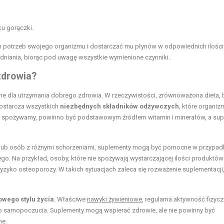
ku gorączki.
 potrzeb swojego organizmu i dostarczać mu płynów w odpowiednich ilości
niania, biorąc pod uwagę wszystkie wymienione czynniki.
zdrowia?
e dla utrzymania dobrego zdrowia. W rzeczywistości, zrównoważona dieta,
dostarcza wszystkich
niezbędnych składników odżywczych
, które organiz
e spożywamy, powinno być podstawowym źródłem witamin i minerałów, a su
 lub osób z różnymi schorzeniami, suplementy mogą być pomocne w przypad
. Na przykład, osoby, które nie spożywają wystarczającej ilości produktów
zyko osteoporozy. W takich sytuacjach zaleca się rozważenie suplementacji,
owego stylu życia
. Właściwe
nawyki żywieniowe
, regularna aktywność fizyc
o samopoczucia. Suplementy mogą wspierać zdrowie, ale nie powinny być
ne.