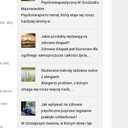
Psychoterapeutyczna W Grodzisku
Mazowieckim
Psychoterapia to temat, który staje się coraz
bardziej istotny w …
est, aby
Jakie produkty wpływają na
zdrowie dziąseł?
Zdrowie dziąseł jest kluczowe dla
ogólnego samopoczucia i jakości życia, …
 jest,
Skuteczne metody radzenia sobie
z alergiami
Alergie to problem, z którym
zmaga się coraz więcej osób, …
a serce
skowe
Jak wpływać na zdrowie
psychiczne poprzez regularne
praktyki oddechowe?
W dzisiejszym świecie, w którym stres i lęk
 w