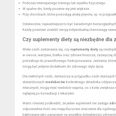
Podczas intensywnego treningu lub wysiłku fizycznego.
W upalne dni, kiedy pocenie się jest większe.
Przy chorobach, które powodują utratę płynów, np. w przypad
Ostatecznie, najważniejsze to być świadomym bezwzględnych
Każdy powinien znaleźć swoją indywidualną równowagę nawad
Czy suplementy diety są niezbędne dla 
Wiele osób zastanawia się, czy
suplementy diety
są niezbędn
w owoce, warzywa, białka oraz zdrowe tłuszcze, zazwyczaj 
potrzebuje do prawidłowego funkcjonowania. Jedzenie, któr
mogą być jedynie dodatkiem do zdrowego stylu życia.
Dla niektórych osób, zwłaszcza w przypadku osób starszych
stwierdzonych
niedoborów
konkretnego składnika odżywczego
mlecznych, mogą mieć niedobór wapnia, co z kolei zwiększa ry
najlepiej po konsultacji z lekarzem.
Warto również podkreślić, że jeden suplement nie zastąpi
zdr
odpowiednia ilość snu mają kluczowe znaczenie dla ogólneg
traktowane jako panaceum na wszelkie dolegliwości zdrowot