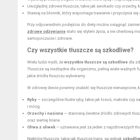
Uwzględnij zdrowe tłuszcze, takie jak awokado czy orzechy, 
Stawiaj na błonnik, który wspomaga trawienie i przyczynia się
Przy odpowiednim podejściu do diety można osiągnąć zamier
zdrowe odżywianie
stało się stylem życia, a nie chwilową 
samopoczucie i zdrowie.
Czy wszystkie tłuszcze są szkodliwe?
Wielu ludzi myśli, że
wszystkie tłuszcze są szkodliwe
dla zd
Tłuszcze są niezbędne dla organizmu, pełnią wiele ważnych fu
jakie źródła tłuszczu wybieramy.
W zdrowej diecie powinny znaleźć się tłuszcze nienasycone, k
Ryby
— szczególnie tłuste ryby, takie jak łosoś, makrela czy
i mózg.
Orzechy i nasiona
— stanowią świetne źródło zdrowych tłusz
oraz siemię lniane.
Oliwa z oliwek
— uznawana jest za jeden z najzdrowszych tłu
Niektóre tłuszcze, takie jak tłuszcze trans, są jednak
szkodli