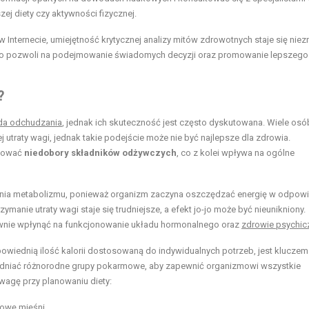
j diety czy aktywności fizycznej.
 Internecie, umiejętność krytycznej analizy mitów zdrowotnych staje się niez
 co pozwoli na podejmowanie świadomych decyzji oraz promowanie lepszego
?
da odchudzania
, jednak ich skuteczność jest często dyskutowana. Wiele osó
j utraty wagi, jednak takie podejście może nie być najlepsze dla zdrowia.
odować
niedobory składników odżywczych
, co z kolei wpływa na ogólne
enia metabolizmu, ponieważ organizm zaczyna oszczędzać energię w odpowi
zymanie utraty wagi staje się trudniejsze, a efekt jo-jo może być nieunikniony.
ywnie wpłynąć na funkcjonowanie układu hormonalnego oraz
zdrowie psychic
owiednią ilość kalorii dostosowaną do indywidualnych potrzeb, jest kluczem
lędniać różnorodne grupy pokarmowe, aby zapewnić organizmowi wszystkie
uwagę przy planowaniu diety:
dowę mięśni.