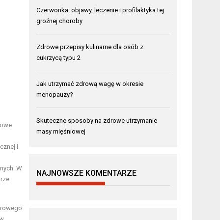
Czerwonka: objawy, leczenie i profilaktyka tej
groźnej choroby
Zdrowe przepisy kulinarne dla osób z
cukrzycą typu 2
Jak utrzymać zdrową wagę w okresie
menopauzy?
Skuteczne sposoby na zdrowe utrzymanie
rowe
masy mięśniowej
cznej i
nnych. W
NAJNOWSZE KOMENTARZE
brze
zdrowego
 w