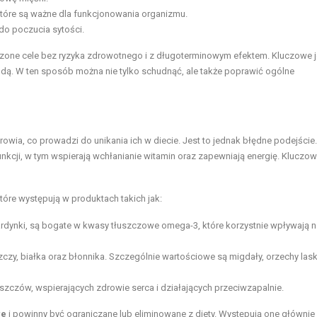
które są ważne dla funkcjonowania organizmu.
 do poczucia sytości.
zone cele bez ryzyka zdrowotnego i z długoterminowym efektem. Kluczowe j
modą. W ten sposób można nie tylko schudnąć, ale także poprawić ogólne
rowia, co prowadzi do unikania ich w diecie. Jest to jednak błędne podejście.
nkcji, w tym wspierają wchłanianie witamin oraz zapewniają energię. Kluczowe
tóre występują w produktach takich jak:
 sardynki, są bogate w kwasy tłuszczowe omega-3, które korzystnie wpływają n
czy, białka oraz błonnika. Szczególnie wartościowe są migdały, orzechy la
szczów, wspierających zdrowie serca i działających przeciwzapalnie.
we
i powinny być ograniczane lub eliminowane z diety. Występują one głównie