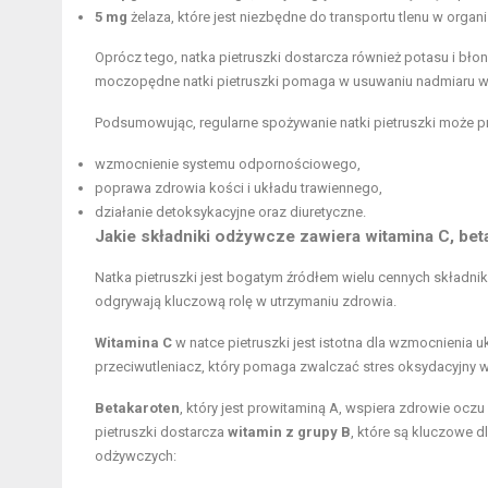
5 mg
żelaza, które jest niezbędne do transportu tlenu w organ
Oprócz tego, natka pietruszki dostarcza również potasu i błon
moczopędne natki pietruszki pomaga w usuwaniu nadmiaru wod
Podsumowując, regularne spożywanie natki pietruszki może pr
wzmocnienie systemu odpornościowego,
poprawa zdrowia kości i układu trawiennego,
działanie detoksykacyjne oraz diuretyczne.
Jakie składniki odżywcze zawiera witamina C, bet
Natka pietruszki jest bogatym źródłem wielu cennych składn
odgrywają kluczową rolę w utrzymaniu zdrowia.
Witamina C
w natce pietruszki jest istotna dla wzmocnienia 
przeciwutleniacz, który pomaga zwalczać stres oksydacyjny w
Betakaroten
, który jest prowitaminą A, wspiera zdrowie ocz
pietruszki dostarcza
witamin z grupy B
, które są kluczowe 
odżywczych: