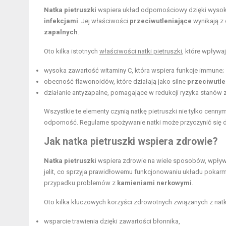
Natka pietruszki
wspiera układ odpornościowy dzięki wysok
infekcjami
. Jej właściwości
przeciwutleniające
wynikają z 
zapalnych
.
Oto kilka istotnych
właściwości natki pietruszki
, które wpływ
wysoka zawartość witaminy C, która wspiera funkcje immune;
obecność flawonoidów, które działają jako silne
przeciwutl
działanie antyzapalne, pomagające w redukcji ryzyka stanów 
Wszystkie te elementy czynią natkę pietruszki nie tylko cenn
odporność. Regularne spożywanie natki może przyczynić się d
Jak natka pietruszki wspiera zdrowie?
Natka pietruszki
wspiera zdrowie na wiele sposobów, wpły
jelit, co sprzyja prawidłowemu funkcjonowaniu układu poka
przypadku problemów z
kamieniami nerkowymi
.
Oto kilka kluczowych korzyści zdrowotnych związanych z natką
wsparcie trawienia dzięki zawartości błonnika,