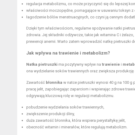
regulacja metabolizmu, co może przyczynić się do lepszej kont
właściwości moczopędne, pomagające w usuwaniu toksyn z 
łagodzenie bólów menstruacyjnych, co czyni ją cennym dodatk
Dzięki tym właściwościom, regularne spożywanie natki pietr
zdrowia. Jej składniki odżywcze, takie jak witamina C i żelaz
prewencji anemii. Warto zatem wprowadzić natkę pietruszki do
Jak wpływa na trawienie i metabolizm?
Natka pietruszki
ma pozytywny wpływ na
trawienie
i
metab
ona wydzielanie soków trawiennych oraz zwiększa produkcję śl
Zawartość
błonnika
w natce pietruszki wynosi 40 g na 100 g 
pracę jelit, zapobiegając zaparciom i wspierając zdrowe trawie
odgrywają kluczową rolę w regulacji metabolizmu.
pobudzenie wydzielania soków trawiennych,
zwiększenie produkcji śliny,
duża zawartość błonnika, która wspiera perystaltykę jelit,
obecność witamin i minerałów, które regulują metabolizm.