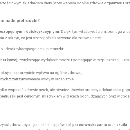
 wartościowym składnikiem diety, który wspiera ogólne zdrowie organizmu i pr
e natki pietruszki?
czopędnymi
i
detoksykacyjnymi
. Dzięki tym właściwościom, pomaga w u
 z toksyn, co jest szczególnie korzystne dla zdrowia nerek.
i detoksykacyjnego natki pietruszki:
 nerkowej
, zwiększając wydalanie moczu i pomagając w rozpuszczaniu i us
oksyn, co korzystnie wpływa na ogólne zdrowie,
anych z zatrzymywaniem wody w organizmie.
 tylko wspierać zdrowie nerek, ale również ułatwiać procesy odchudzania pop
 pietruszki jest cenionym składnikiem w dietach odchudzających oraz w cod
rzyści zdrowotnych, jednak istnieją również
przeciwwskazania
oraz
skutki