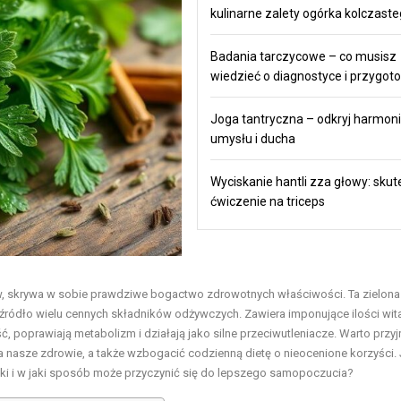
kulinarne zalety ogórka kolczast
Badania tarczycowe – co musisz
wiedzieć o diagnostyce i przygot
Joga tantryczna – odkryj harmonie
umysłu i ducha
Wyciskanie hantli zza głowy: sku
ćwiczenie na triceps
aw, skrywa w sobie prawdziwe bogactwo zdrowotnych właściwości. Ta zielona
e źródło wielu cennych składników odżywczych. Zawiera imponujące ilości wit
 poprawiają metabolizm i działają jako silne przeciwutleniacze. Warto przyj
 na nasze zdrowie, a także wzbogacić codzienną dietę o nieocenione korzyści. 
zki i w jaki sposób może przyczynić się do lepszego samopoczucia?