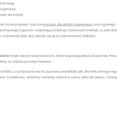
roli wagi,
organizmu,
iem dla kobiet.
uszki może przynieść znaczne
korzyści dla układu trawiennego
oraz ogólnego
o, wzmacniają organizm i wspierają produkcję czerwonych krwinek, co jest isto
 codziennej diety, aby cieszyć się jej prozdrowotnymi efektami.
olizm
dzięki swoim właściwościom, które wspierają układ pokarmowy. Pob
iny, co ułatwia procesy trawienia.
produktu, co przyczynia się do poprawy perystaltyki jelit. Błonnik pomaga re
nie. Dodatkowo, witaminy i minerały obecne w natce, takie jak żelazo i foliany