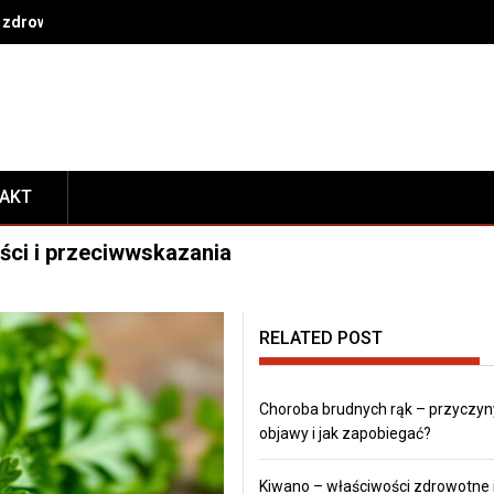
 zdrowe nawyki na co dzień
TAKT
ści i przeciwwskazania
RELATED POST
Choroba brudnych rąk – przyczyn
objawy i jak zapobiegać?
Kiwano – właściwości zdrowotne 