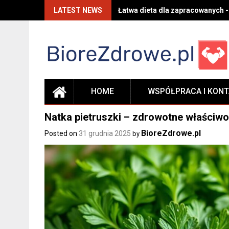
Skip
LATEST NEWS
Łatwa dieta dla zapracowanych -
to
content
HOME
WSPÓŁPRACA I KON
Natka pietruszki – zdrowotne właściwo
BioreZdrowe.pl
Posted on
31 grudnia 2025
by