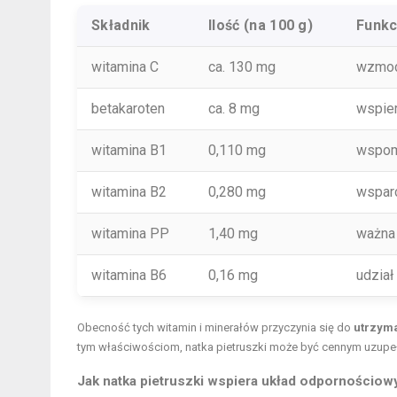
Składnik
Ilość (na 100 g)
Funkc
witamina C
ca. 130 mg
wzmocn
betakaroten
ca. 8 mg
wspier
witamina B1
0,110 mg
wspom
witamina B2
0,280 mg
wspar
witamina PP
1,40 mg
ważna 
witamina B6
0,16 mg
udział
Obecność tych witamin i minerałów przyczynia się do
utrzym
tym właściwościom, natka pietruszki może być cennym uzupeł
Jak natka pietruszki wspiera układ odpornościowy