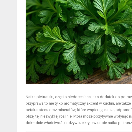
Natka pietruszki, często niedoceniana jako dodatek do potr
przyprawa to nie tylko aromatyczny akcent w kuchni, ale takż
betakarotenu oraz minerałów, które wspierają naszą odporność,
bliżej tej niezwykłej roślinie, która może pozytywnie wpłynąć
dokładnie właściwości odżywcze kryje w sobie natka pietrus