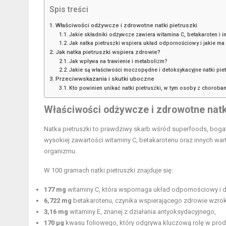
Spis treści
Właściwości odżywcze i zdrowotne natki pietruszki
Jakie składniki odżywcze zawiera witamina C, betakaroten i 
Jak natka pietruszki wspiera układ odpornościowy i jakie ma
Jak natka pietruszki wspiera zdrowie?
Jak wpływa na trawienie i metabolizm?
Jakie są właściwości moczopędne i detoksykacyjne natki piet
Przeciwwskazania i skutki uboczne
Kto powinien unikać natki pietruszki, w tym osoby z chorobam
Właściwości odżywcze i zdrowotne natki
Natka pietruszki to prawdziwy skarb wśród superfoods, bogat
wysokiej zawartości witaminy C, betakarotenu oraz innych wa
organizmu.
W 100 gramach natki pietruszki znajduje się:
177 mg
witaminy C, która wspomaga układ odpornościowy i dz
6,722 mg
betakarotenu, czynika wspierającego zdrowie wzroku
3,16 mg
witaminy E, znanej z działania antyoksydacyjnego,
170 µg
kwasu foliowego, który odgrywa kluczową rolę w prod