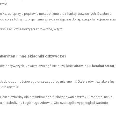
izmie.
nika, co sprzyja poprawie metabolizmu oraz funkcji trawiennych. Działanie
y oraz toksyn z organizmu, przyczyniając się do lepszego funkcjonowania 
zynieść liczne korzyści zdrowotne, w tym:
akaroten i inne składniki odżywcze?
ików odżywczych. Zawiera szczególnie dużą ilość
witamin C
i
betakarotenu
,
układu odpornościowego oraz zapobiegania anemii. Działa również jako silny
 organizmie.
u i jest niezbędny dla prawidłowego funkcjonowania wzroku. Ponadto, natka
dla metabolizmu i ogólnego zdrowia. Oto szczegółowy przegląd wartości