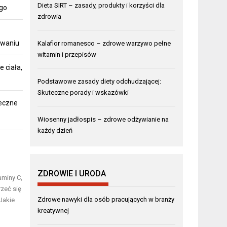
Dieta SIRT – zasady, produkty i korzyści dla
ego
zdrowia
owaniu
Kalafior romanesco – zdrowe warzywo pełne
witamin i przepisów
 ciała,
Podstawowe zasady diety odchudzającej:
Skuteczne porady i wskazówki
teczne
Wiosenny jadłospis – zdrowe odżywianie na
każdy dzień
ZDROWIE I URODA
aminy C,
rzeć się
Zdrowe nawyki dla osób pracujących w branży
Jakie
kreatywnej