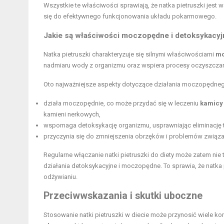
Wszystkie te właściwości sprawiają, że natka pietruszki jest
się do efektywnego funkcjonowania układu pokarmowego.
Jakie są właściwości moczopędne i detoksykacyjn
Natka pietruszki charakteryzuje się silnymi właściwościami
mo
nadmiaru wody z organizmu oraz wspiera procesy oczyszczania
Oto najważniejsze aspekty dotyczące działania moczopędnego 
działa moczopędnie, co może przydać się w leczeniu
kamicy
kamieni nerkowych,
wspomaga detoksykację organizmu, usprawniając eliminację t
przyczynia się do zmniejszenia obrzęków i problemów związ
Regularne włączanie natki pietruszki do diety może zatem nie
działania detoksykacyjne i moczopędne. To sprawia, że natka
odżywianiu.
Przeciwwskazania i skutki uboczne
Stosowanie natki pietruszki w diecie może przynosić wiele ko