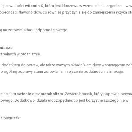
iej zawartości
witamin C
, która jest kluczowa w wzmacnianiu organizmu w w
obecności flawonoidów, co również przyczynia się do zmniejszenia ryzyka
s
ają na zdrowie układu odpornościowego:
eniacze
;
zapalnych w organizmie.
ym dodatkiem do potraw, ale także ważnym składnikiem diety wspierającym zdr
o ogólnej poprawy stanu zdrowia i zmniejszenia podatności na infekcje.
wając na
trawienie
oraz
metabolizm
. Zawiera błonnik, który poprawia peryst
rmowego. Dodatkowo, działa moczopędnie, co jest korzystne szczególnie w
 pietruszki: