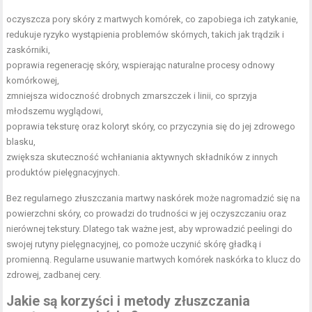
oczyszcza
pory skóry
z martwych komórek, co zapobiega ich zatykanie,
redukuje ryzyko wystąpienia problemów skórnych, takich jak trądzik i
zaskórniki,
poprawia regenerację skóry, wspierając naturalne procesy odnowy
komórkowej,
zmniejsza widoczność drobnych zmarszczek i linii, co sprzyja
młodszemu wyglądowi,
poprawia teksturę oraz koloryt skóry, co przyczynia się do jej zdrowego
blasku,
zwiększa skuteczność wchłaniania aktywnych składników z innych
produktów pielęgnacyjnych.
Bez regularnego złuszczania martwy naskórek może nagromadzić się na
powierzchni skóry, co prowadzi do trudności w jej oczyszczaniu oraz
nierównej tekstury. Dlatego tak ważne jest, aby wprowadzić peelingi do
swojej rutyny pielęgnacyjnej, co pomoże uczynić skórę gładką i
promienną. Regularne usuwanie martwych komórek naskórka to klucz do
zdrowej, zadbanej cery.
Jakie są korzyści i metody złuszczania