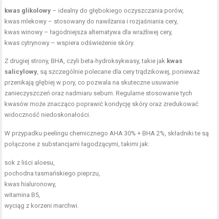
kwas glikolowy
– idealny do głębokiego oczyszczania porów,
kwas mlekowy – stosowany do nawilżania i rozjaśniania cery,
kwas winowy – łagodniejsza alternatywa dla wrażliwej cery,
kwas cytrynowy – wspiera odświeżenie skóry.
Z drugiej strony, BHA, czyli beta-hydroksykwasy, takie jak
kwas
salicylowy
, są szczególnie polecane dla cery trądzikowej, ponieważ
przenikają głębiej w pory, co pozwala na skuteczne usuwanie
zanieczyszczeń oraz nadmiaru sebum. Regularne stosowanie tych
kwasów może znacząco poprawić kondycję skóry oraz zredukować
widoczność niedoskonałości.
W przypadku peelingu chemicznego AHA 30% + BHA 2%, składniki te są
połączone z substancjami łagodzącymi, takimi jak:
sok z liści aloesu,
pochodna tasmańskiego pieprzu,
kwas hialuronowy,
witamina B5,
wyciąg z korzeni marchwi.