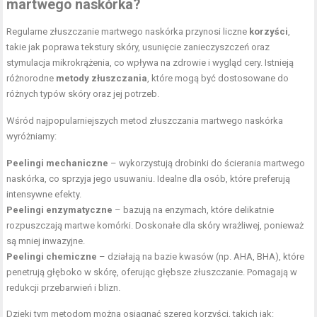
martwego naskórka?
Regularne złuszczanie martwego naskórka przynosi liczne
korzyści
,
takie jak poprawa tekstury skóry, usunięcie zanieczyszczeń oraz
stymulacja mikrokrążenia, co wpływa na zdrowie i wygląd cery. Istnieją
różnorodne
metody złuszczania
, które mogą być dostosowane do
różnych typów skóry oraz jej potrzeb.
Wśród najpopularniejszych metod złuszczania martwego naskórka
wyróżniamy:
Peelingi mechaniczne
– wykorzystują drobinki do ścierania martwego
naskórka, co sprzyja jego usuwaniu. Idealne dla osób, które preferują
intensywne efekty.
Peelingi enzymatyczne
– bazują na enzymach, które delikatnie
rozpuszczają martwe komórki. Doskonałe dla skóry wrażliwej, ponieważ
są mniej inwazyjne.
Peelingi chemiczne
– działają na bazie kwasów (np. AHA, BHA), które
penetrują głęboko w skórę, oferując głębsze złuszczanie. Pomagają w
redukcji przebarwień i blizn.
Dzięki tym metodom można osiągnąć szereg korzyści, takich jak: