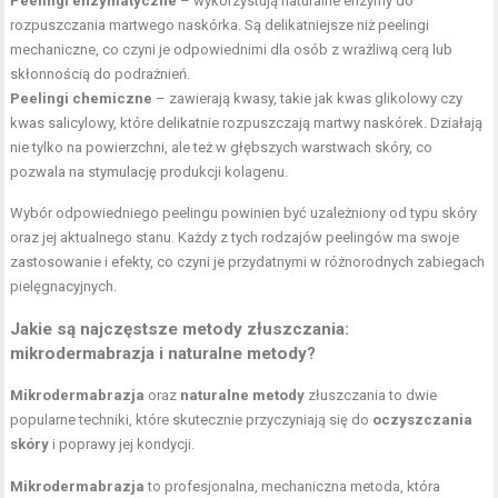
Peelingi enzymatyczne
– wykorzystują naturalne enzymy do
rozpuszczania martwego naskórka. Są delikatniejsze niż peelingi
mechaniczne, co czyni je odpowiednimi dla osób z wrażliwą cerą lub
skłonnością do podrażnień.
Peelingi chemiczne
– zawierają kwasy, takie jak kwas glikolowy czy
kwas salicylowy, które delikatnie rozpuszczają martwy naskórek. Działają
nie tylko na powierzchni, ale też w głębszych warstwach skóry, co
pozwala na stymulację produkcji kolagenu.
Wybór odpowiedniego peelingu powinien być uzależniony od typu skóry
oraz jej aktualnego stanu. Każdy z tych rodzajów peelingów ma swoje
zastosowanie i efekty, co czyni je przydatnymi w różnorodnych zabiegach
pielęgnacyjnych.
Jakie są najczęstsze metody złuszczania:
mikrodermabrazja i naturalne metody?
Mikrodermabrazja
oraz
naturalne metody
złuszczania to dwie
popularne techniki, które skutecznie przyczyniają się do
oczyszczania
skóry
i poprawy jej kondycji.
Mikrodermabrazja
to profesjonalna, mechaniczna metoda, która