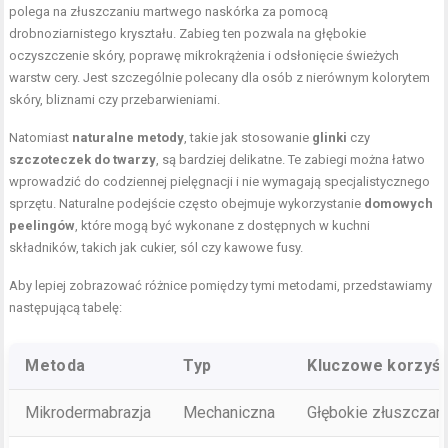
polega na złuszczaniu martwego naskórka za pomocą
drobnoziarnistego kryształu. Zabieg ten pozwala na głębokie
oczyszczenie skóry, poprawę mikrokrążenia i odsłonięcie świeżych
warstw cery. Jest szczególnie polecany dla osób z nierównym kolorytem
skóry, bliznami czy przebarwieniami.
Natomiast
naturalne metody
, takie jak stosowanie
glinki
czy
szczoteczek do twarzy
, są bardziej delikatne. Te zabiegi można łatwo
wprowadzić do codziennej pielęgnacji i nie wymagają specjalistycznego
sprzętu. Naturalne podejście często obejmuje wykorzystanie
domowych
peelingów
, które mogą być wykonane z dostępnych w kuchni
składników, takich jak cukier, sól czy kawowe fusy.
Aby lepiej zobrazować różnice pomiędzy tymi metodami, przedstawiamy
następującą tabelę:
Metoda
Typ
Kluczowe korzyśc
Mikrodermabrazja
Mechaniczna
Głębokie złuszczani