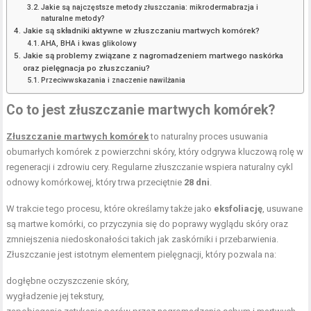
Jakie są najczęstsze metody złuszczania: mikrodermabrazja i
naturalne metody?
Jakie są składniki aktywne w złuszczaniu martwych komórek?
AHA, BHA i kwas glikolowy
Jakie są problemy związane z nagromadzeniem martwego naskórka
oraz pielęgnacja po złuszczaniu?
Przeciwwskazania i znaczenie nawilżania
Co to jest złuszczanie martwych komórek?
Złuszczanie martwych komórek
to naturalny proces usuwania
obumarłych komórek z powierzchni skóry, który odgrywa kluczową rolę w
regeneracji i zdrowiu cery. Regularne złuszczanie wspiera naturalny cykl
odnowy komórkowej, który trwa przeciętnie
28 dni
.
W trakcie tego procesu, które określamy także jako
eksfoliację
, usuwane
są martwe komórki, co przyczynia się do poprawy wyglądu skóry oraz
zmniejszenia niedoskonałości takich jak zaskórniki i przebarwienia.
Złuszczanie jest istotnym elementem pielęgnacji, który pozwala na:
dogłębne oczyszczenie skóry,
wygładzenie jej tekstury,