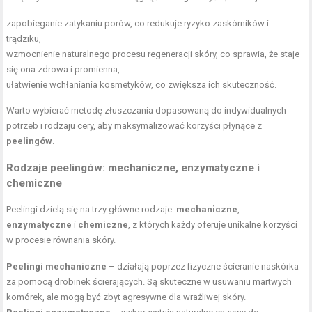
zapobieganie zatykaniu porów, co redukuje ryzyko zaskórników i
trądziku,
wzmocnienie naturalnego procesu regeneracji skóry, co sprawia, że staje
się ona zdrowa i promienna,
ułatwienie wchłaniania kosmetyków, co zwiększa ich skuteczność.
Warto wybierać metodę złuszczania dopasowaną do indywidualnych
potrzeb i rodzaju cery, aby maksymalizować korzyści płynące z
peelingów
.
Rodzaje peelingów: mechaniczne, enzymatyczne i
chemiczne
Peelingi dzielą się na trzy główne rodzaje:
mechaniczne
,
enzymatyczne
i
chemiczne
, z których każdy oferuje unikalne korzyści
w procesie równania skóry.
Peelingi mechaniczne
– działają poprzez fizyczne ścieranie naskórka
za pomocą drobinek ścierających. Są skuteczne w usuwaniu martwych
komórek, ale mogą być zbyt agresywne dla wrażliwej skóry.