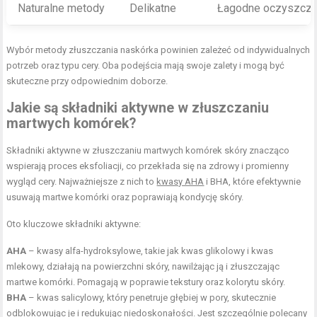
Naturalne metody
Delikatne
Łagodne oczyszczan
Wybór metody złuszczania naskórka powinien zależeć od indywidualnych
potrzeb oraz typu cery. Oba podejścia mają swoje zalety i mogą być
skuteczne przy odpowiednim doborze.
Jakie są składniki aktywne w złuszczaniu
martwych komórek?
Składniki aktywne w złuszczaniu martwych komórek skóry znacząco
wspierają proces eksfoliacji, co przekłada się na zdrowy i promienny
wygląd cery. Najważniejsze z nich to
kwasy AHA
i BHA, które efektywnie
usuwają martwe komórki oraz poprawiają kondycję skóry.
Oto kluczowe składniki aktywne:
AHA
– kwasy alfa-hydroksylowe, takie jak kwas glikolowy i kwas
mlekowy, działają na powierzchni skóry, nawilżając ją i złuszczając
martwe komórki. Pomagają w poprawie tekstury oraz kolorytu skóry.
BHA
– kwas salicylowy, który penetruje głębiej w pory, skutecznie
odblokowując je i redukując niedoskonałości. Jest szczególnie polecany