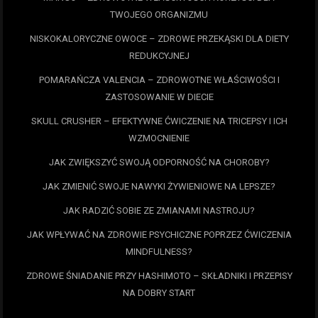
TWOJEGO ORGANIZMU
NISKOKALORYCZNE OWOCE – ZDROWE PRZEKĄSKI DLA DIETY
REDUKCYJNEJ
POMARAŃCZA VALENCIA – ZDROWOTNE WŁAŚCIWOŚCI I
ZASTOSOWANIE W DIECIE
SKULL CRUSHER – EFEKTYWNE ĆWICZENIE NA TRICEPSY I ICH
WZMOCNIENIE
JAK ZWIĘKSZYĆ SWOJĄ ODPORNOŚĆ NA CHOROBY?
JAK ZMIENIĆ SWOJE NAWYKI ŻYWIENIOWE NA LEPSZE?
JAK RADZIĆ SOBIE ZE ZMIANAMI NASTROJU?
JAK WPŁYWAĆ NA ZDROWIE PSYCHICZNE POPRZEZ ĆWICZENIA
MINDFULNESS?
ZDROWE ŚNIADANIE PRZY HASHIMOTO – SKŁADNIKI I PRZEPISY
NA DOBRY START