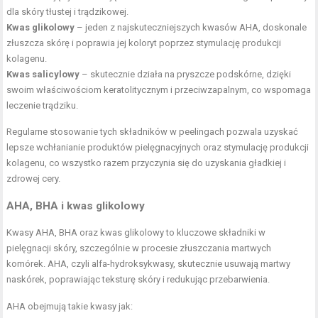
dla skóry tłustej i trądzikowej.
Kwas glikolowy
– jeden z najskuteczniejszych kwasów AHA, doskonale
złuszcza skórę i poprawia jej koloryt poprzez stymulację produkcji
kolagenu.
Kwas salicylowy
– skutecznie działa na
pryszcze podskórne
, dzięki
swoim właściwościom keratolitycznym i przeciwzapalnym, co wspomaga
leczenie trądziku.
Regularne stosowanie tych składników w peelingach pozwala uzyskać
lepsze wchłanianie produktów pielęgnacyjnych oraz stymulację produkcji
kolagenu, co wszystko razem przyczynia się do uzyskania gładkiej i
zdrowej cery.
AHA, BHA i kwas glikolowy
Kwasy AHA, BHA oraz kwas glikolowy to kluczowe składniki w
pielęgnacji skóry, szczególnie w procesie złuszczania martwych
komórek. AHA, czyli alfa-hydroksykwasy, skutecznie usuwają martwy
naskórek, poprawiając teksturę skóry i redukując przebarwienia.
AHA obejmują takie kwasy jak: