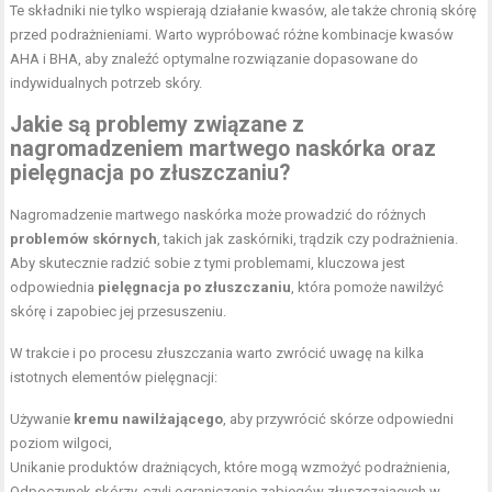
Te składniki nie tylko wspierają działanie kwasów, ale także chronią skórę
przed podrażnieniami. Warto wypróbować różne kombinacje kwasów
AHA i BHA, aby znaleźć optymalne rozwiązanie dopasowane do
indywidualnych potrzeb skóry.
Jakie są problemy związane z
nagromadzeniem martwego naskórka oraz
pielęgnacja po złuszczaniu?
Nagromadzenie martwego naskórka może prowadzić do różnych
problemów skórnych
, takich jak zaskórniki, trądzik czy podrażnienia.
Aby skutecznie radzić sobie z tymi problemami, kluczowa jest
odpowiednia
pielęgnacja po złuszczaniu
, która pomoże nawilżyć
skórę i zapobiec jej przesuszeniu.
W trakcie i po procesu złuszczania warto zwrócić uwagę na kilka
istotnych elementów pielęgnacji:
Używanie
kremu nawilżającego
, aby przywrócić skórze odpowiedni
poziom wilgoci,
Unikanie produktów drażniących, które mogą wzmożyć podrażnienia,
Odpoczynek skórzy, czyli ograniczenie zabiegów złuszczających w