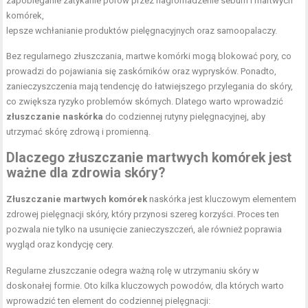
zapobieganie zatykanie porów przez nagromadzenie sebum i martwych
komórek,
lepsze wchłanianie produktów pielęgnacyjnych oraz samoopalaczy.
Bez regularnego złuszczania, martwe komórki mogą blokować pory, co
prowadzi do pojawiania się zaskórników oraz wyprysków. Ponadto,
zanieczyszczenia mają tendencję do łatwiejszego przylegania do skóry,
co zwiększa ryzyko problemów skórnych. Dlatego warto wprowadzić
złuszczanie naskórka
do codziennej rutyny pielęgnacyjnej, aby
utrzymać skórę zdrową i promienną.
Dlaczego złuszczanie martwych komórek jest
ważne dla zdrowia skóry?
Złuszczanie martwych komórek
naskórka jest kluczowym elementem
zdrowej pielęgnacji skóry, który przynosi szereg korzyści. Proces ten
pozwala nie tylko na usunięcie zanieczyszczeń, ale również poprawia
wygląd oraz kondycję cery.
Regularne złuszczanie odegra ważną rolę w utrzymaniu skóry w
doskonałej formie. Oto kilka kluczowych powodów, dla których warto
wprowadzić ten element do codziennej pielęgnacji: