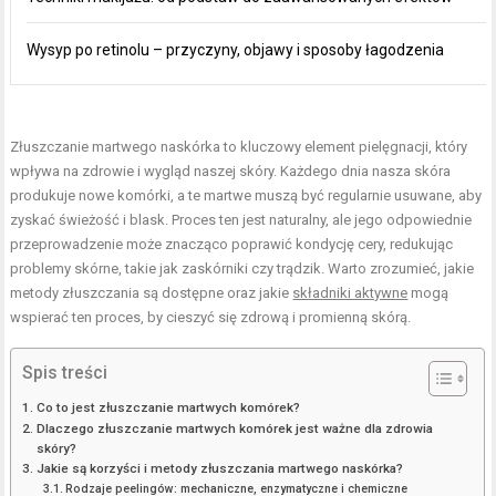
Wysyp po retinolu – przyczyny, objawy i sposoby łagodzenia
Złuszczanie martwego naskórka to kluczowy element pielęgnacji, który
wpływa na zdrowie i wygląd naszej skóry. Każdego dnia nasza skóra
produkuje nowe komórki, a te martwe muszą być regularnie usuwane, aby
zyskać świeżość i blask. Proces ten jest naturalny, ale jego odpowiednie
przeprowadzenie może znacząco poprawić kondycję cery, redukując
problemy skórne, takie jak zaskórniki czy trądzik. Warto zrozumieć, jakie
metody złuszczania są dostępne oraz jakie
składniki aktywne
mogą
wspierać ten proces, by cieszyć się zdrową i promienną skórą.
Spis treści
Co to jest złuszczanie martwych komórek?
Dlaczego złuszczanie martwych komórek jest ważne dla zdrowia
skóry?
Jakie są korzyści i metody złuszczania martwego naskórka?
Rodzaje peelingów: mechaniczne, enzymatyczne i chemiczne