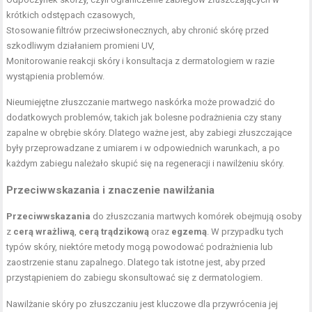
krótkich odstępach czasowych,
Stosowanie filtrów przeciwsłonecznych, aby chronić skórę przed
szkodliwym działaniem promieni UV,
Monitorowanie reakcji skóry i konsultacja z dermatologiem w razie
wystąpienia problemów.
Nieumiejętne złuszczanie martwego naskórka może prowadzić do
dodatkowych problemów, takich jak bolesne podrażnienia czy stany
zapalne w obrębie skóry. Dlatego ważne jest, aby zabiegi złuszczające
były przeprowadzane z umiarem i w odpowiednich warunkach, a po
każdym zabiegu należało skupić się na regeneracji i nawilżeniu skóry.
Przeciwwskazania i znaczenie nawilżania
Przeciwwskazania
do złuszczania martwych komórek obejmują osoby
z
cerą wrażliwą
,
cerą trądzikową
oraz
egzemą
. W przypadku tych
typów skóry, niektóre metody mogą powodować podrażnienia lub
zaostrzenie stanu zapalnego. Dlatego tak istotne jest, aby przed
przystąpieniem do zabiegu skonsultować się z dermatologiem.
Nawilżanie skóry po złuszczaniu jest kluczowe dla przywrócenia jej