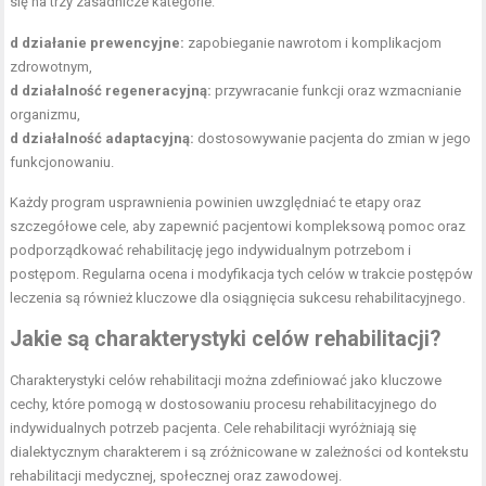
się na trzy zasadnicze kategorie:
d działanie prewencyjne:
zapobieganie nawrotom i komplikacjom
zdrowotnym,
d działalność regeneracyjną:
przywracanie funkcji oraz wzmacnianie
organizmu,
d działalność adaptacyjną:
dostosowywanie pacjenta do zmian w jego
funkcjonowaniu.
Każdy program usprawnienia powinien uwzględniać te etapy oraz
szczegółowe cele, aby zapewnić pacjentowi kompleksową pomoc oraz
podporządkować rehabilitację jego indywidualnym potrzebom i
postępom. Regularna ocena i modyfikacja tych celów w trakcie postępów
leczenia są również kluczowe dla osiągnięcia sukcesu rehabilitacyjnego.
Jakie są charakterystyki celów rehabilitacji?
Charakterystyki celów rehabilitacji można zdefiniować jako kluczowe
cechy, które pomogą w dostosowaniu procesu rehabilitacyjnego do
indywidualnych potrzeb pacjenta. Cele rehabilitacji wyróżniają się
dialektycznym charakterem i są zróżnicowane w zależności od kontekstu
rehabilitacji medycznej, społecznej oraz zawodowej.