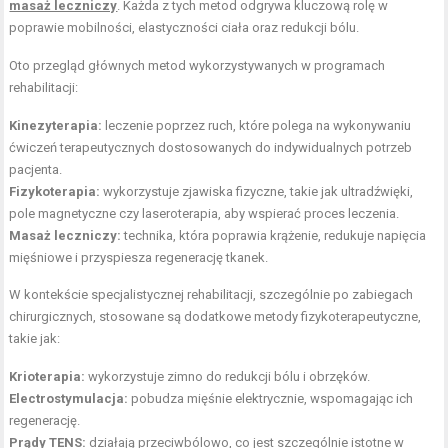
masaż leczniczy
. Każda z tych metod odgrywa kluczową rolę w
poprawie mobilności, elastyczności ciała oraz redukcji bólu.
Oto przegląd głównych metod wykorzystywanych w programach
rehabilitacji:
Kinezyterapia:
leczenie poprzez ruch, które polega na wykonywaniu
ćwiczeń terapeutycznych dostosowanych do indywidualnych potrzeb
pacjenta.
Fizykoterapia:
wykorzystuje zjawiska fizyczne, takie jak ultradźwięki,
pole magnetyczne czy laseroterapia, aby wspierać proces leczenia.
Masaż leczniczy:
technika, która poprawia krążenie, redukuje napięcia
mięśniowe i przyspiesza regenerację tkanek.
W kontekście specjalistycznej rehabilitacji, szczególnie po zabiegach
chirurgicznych, stosowane są dodatkowe metody fizykoterapeutyczne,
takie jak:
Krioterapia:
wykorzystuje zimno do redukcji bólu i obrzęków.
Electrostymulacja:
pobudza mięśnie elektrycznie, wspomagając ich
regenerację.
Prądy TENS:
działają przeciwbólowo, co jest szczególnie istotne w