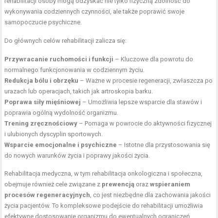
rehabilitacji osoby mogą odzyskać nie tylko fizyczną zdolność do
wykonywania codziennych czynności, ale także poprawić swoje
samopoczucie psychiczne.
Do głównych celów rehabilitacji zalicza się:
Przywracanie ruchomości i funkcji
– Kluczowe dla powrotu do
normalnego funkcjonowania w codziennym życiu.
Redukcja bólu i obrzęku
– Ważne w procesie regeneracji, zwłaszcza po
urazach lub operacjach, takich jak artroskopia
barku
.
Poprawa siły mięśniowej
– Umożliwia lepsze wsparcie dla stawów i
poprawia ogólną wydolność organizmu.
Trening zręcznościowy
– Pomaga w powrocie do aktywności fizycznej
i ulubionych dyscyplin sportowych.
Wsparcie emocjonalne i psychiczne
– Istotne dla przystosowania się
do nowych warunków życia i poprawy jakości życia.
Rehabilitacja medyczna, w tym rehabilitacja onkologiczna i społeczna,
obejmuje również cele związane z
prewencją
oraz
wspieraniem
procesów regeneracyjnych
, co jest niezbędne dla zachowania jakości
życia pacjentów. To kompleksowe podejście do rehabilitacji umożliwia
efektywne dostosowanie organizmu do ewentualnych ograniczeń