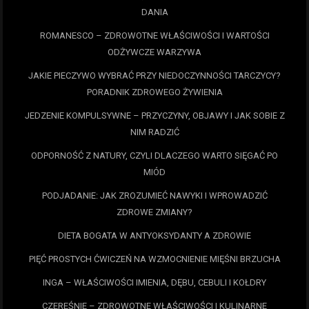
DANIA
ROMANESCO – ZDROWOTNE WŁAŚCIWOŚCI I WARTOŚCI
ODŻYWCZE WARZYWA
JAKIE PIECZYWO WYBRAĆ PRZY NIEDOCZYNNOŚCI TARCZYCY?
PORADNIK ZDROWEGO ŻYWIENIA
JEDZENIE KOMPULSYWNE – PRZYCZYNY, OBJAWY I JAK SOBIE Z
NIM RADZIĆ
ODPORNOŚĆ Z NATURY, CZYLI DLACZEGO WARTO SIĘGAĆ PO
MIÓD
PODJADANIE: JAK ZROZUMIEĆ NAWYKI I WPROWADZIĆ
ZDROWE ZMIANY?
DIETA BOGATA W ANTYOKSYDANTY A ZDROWIE
PIĘĆ PROSTYCH ĆWICZEŃ NA WZMOCNIENIE MIĘŚNI BRZUCHA
INGA – WŁAŚCIWOŚCI IMIENIA, DĘBU, CEBULI I KOŁDRY
CZEREŚNIE – ZDROWOTNE WŁAŚCIWOŚCI I KULINARNE