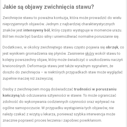
Jakie są objawy zwichnięcia stawu?
Zwichnięcie stawu to poważna kontuzja, która może prowadzić do wielu
nieprzyjemnych objawów. Jednym z najbardziej charakterystycznych
znaków jest
intensywny ból
, który często występuje w momencie urazu.
Ból ten może być bardzo silny i uniemożliwiać normalne poruszanie się.
Dodatkowo, w okolicy zwichniętego stawu często pojawia się
obrzęk
, co
jest wynikiem gromadzenia się płynów. Zasinienie
skóry
wokół stawu to
kolejny powszechny objaw, który może świadczyć o uszkodzeniu naczyń
krwionośnych. Deformacja stawu jest także wyraźnym sygnałem, że
doszło do zwichnięcia – w niektórych przypadkach staw może wyglądać
zupełnie inaczej niż zazwyczaj.
Osoby z zwichnięciem mogą doświadczać
trudności w poruszaniu
kończyną
lub odczuwania sztywności w stawie. To może ograniczać
zdolność do wykonywania codziennych czynności oraz wpływać na
ogólne samopoczucie. W przypadku wystąpienia tych objawów, nie
należy czekać z wizytą u lekarza, ponieważ szybka interwencja może
znacznie poprawić proces leczenia i zapobiec powikłaniom.