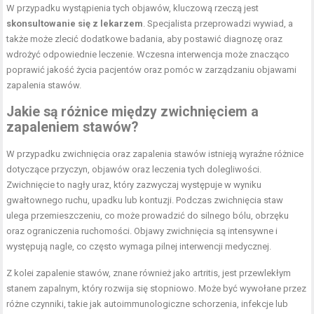
W przypadku wystąpienia tych objawów, kluczową rzeczą jest
skonsultowanie się z lekarzem
. Specjalista przeprowadzi wywiad, a
także może zlecić dodatkowe badania, aby postawić diagnozę oraz
wdrożyć odpowiednie leczenie. Wczesna interwencja może znacząco
poprawić jakość życia pacjentów oraz pomóc w zarządzaniu objawami
zapalenia stawów.
Jakie są różnice między zwichnięciem a
zapaleniem stawów?
W przypadku zwichnięcia oraz zapalenia stawów istnieją wyraźne różnice
dotyczące przyczyn, objawów oraz leczenia tych dolegliwości.
Zwichnięcie to nagły uraz, który zazwyczaj występuje w wyniku
gwałtownego ruchu, upadku lub kontuzji. Podczas zwichnięcia staw
ulega przemieszczeniu, co może prowadzić do silnego bólu, obrzęku
oraz ograniczenia ruchomości. Objawy zwichnięcia są intensywne i
występują nagle, co często wymaga pilnej interwencji medycznej.
Z kolei zapalenie stawów, znane również jako artritis, jest przewlekłym
stanem zapalnym, który rozwija się stopniowo. Może być wywołane przez
różne czynniki, takie jak autoimmunologiczne schorzenia, infekcje lub