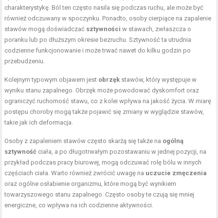
charakterystykę. Ból ten często nasila się podczas ruchu, ale może być
również odczuwany w spoczynku. Ponadto, osoby cierpiące na zapalenie
stawów mogą doświadczać
sztywności
w stawach, zwłaszcza o
poranku lub po dłuższym okresie bezruchu. Sztywność ta utrudnia
codzienne funkcjonowanie i może trwać nawet do kilku godzin po
przebudzeniu.
Kolejnym typowym objawem jest
obrzęk
stawów, który występuje w
wyniku stanu zapalnego. Obrzęk może powodować dyskomfort oraz
ograniczyć ruchomość stawu, co z kolei wpływa na jakość życia. W miarę
postępu choroby mogą także pojawić się zmiany w wyglądzie stawów,
takie jak ich deformacja.
Osoby z zapaleniem stawów często skarżą się także na
ogólną
sztywność
ciała, a po długotrwałym pozostawaniu w jednej pozycji, na
przykład podczas pracy biurowej, mogą odczuwać rolę bólu w innych
częściach ciała. Warto również zwrócić uwagę na
uczucie zmęczenia
oraz ogólne osłabienie organizmu, które mogą być wynikiem
towarzyszowego stanu zapalnego. Często osoby te czują się mniej
energiczne, co wpływa na ich codzienne aktywności.