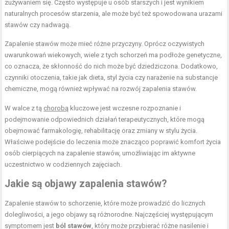
zużywaniem się. Często występuje u osób starszych i jest wynikiem
naturalnych procesów starzenia, ale może być też spowodowana urazami
stawów czy nadwagą.
Zapalenie stawów może mieć różne przyczyny. Oprócz oczywistych
uwarunkowań wiekowych, wiele z tych schorzeń ma podłoże genetyczne,
co oznacza, że skłonność do nich może być dziedziczona. Dodatkowo,
czynniki otoczenia, takie jak dieta, styl życia czy narażenie na substancje
chemiczne, mogą również wpływać na rozwój zapalenia stawów.
W walce z tą
chorobą
kluczowe jest wczesne rozpoznanie i
podejmowanie odpowiednich działań terapeutycznych, które mogą
obejmować farmakologię, rehabilitację oraz zmiany w stylu życia.
Właściwe podejście do leczenia może znacząco poprawić komfort życia
osób cierpiących na zapalenie stawów, umożliwiając im aktywne
uczestnictwo w codziennych zajęciach.
Jakie są objawy zapalenia stawów?
Zapalenie stawów to schorzenie, które może prowadzić do licznych
dolegliwości, a jego objawy są różnorodne. Najczęściej występującym
symptomem jest
ból stawów
, który może przybierać różne nasilenie i