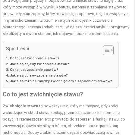
pod względem przyczyn i objawów. Zwichnięcie stawu to nagły uraz,
który może wystąpić w wyniku kontuzji, natomiast zapalenie stawów to
przewlekły stan zapalny, który rozwija się stopniowo, często związany z
innymi schorzeniami. Zrozumienie tych różnic jest kluczowe dla
skutecznego leczenia i rehabilitacji. W dalszej części artykułu przyjrzymy
się bliżej tym dwóm stanom, ich objawom oraz metodom leczenia.
Spis treści
Co to jest zwichnięcie stawu?
Jakie są objawy zwichnięcia stawu?
Co to jest zapalenie stawów?
Jakie są objawy zapalenia stawów?
Jakie są różnice między zwichnięciem a zapaleniem stawów?
Co to jest zwichnięcie stawu?
Zwichnięcie stawu
to poważny uraz, który ma miejsce, gdy kości
wchodzące w skład stawu zostają przemieszczone z ich normalnej
pozycji. Przemieszczenie to prowadzi do zaburzenia funkcji stawu, co
zazwyczaj objawia się silnym bólem, obrzękiem oraz ograniczoną
ruchomością. Osoby z takim urazem często doświadczają również