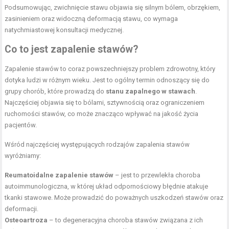
Podsumowując, zwichnięcie stawu objawia się silnym bólem, obrzękiem,
zasinieniem oraz widoczną deformacją stawu, co wymaga
natychmiastowej konsultacji medycznej.
Co to jest zapalenie stawów?
Zapalenie stawów to coraz powszechniejszy problem zdrowotny, który
dotyka ludzi w różnym wieku. Jest to ogólny termin odnoszący się do
grupy chorób, które prowadzą do
stanu zapalnego w stawach
.
Najczęściej objawia się to bólami, sztywnością oraz ograniczeniem
ruchomości stawów, co może znacząco wpływać na jakość życia
pacjentów.
Wśród najczęściej występujących rodzajów zapalenia stawów
wyróżniamy:
Reumatoidalne zapalenie stawów
– jest to przewlekła choroba
autoimmunologiczna, w której układ odpornościowy błędnie atakuje
tkanki stawowe. Może prowadzić do poważnych uszkodzeń stawów oraz
deformacji.
Osteoartroza
– to degeneracyjna choroba stawów związana z ich