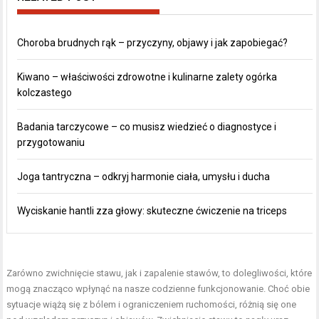
Choroba brudnych rąk – przyczyny, objawy i jak zapobiegać?
Kiwano – właściwości zdrowotne i kulinarne zalety ogórka
kolczastego
Badania tarczycowe – co musisz wiedzieć o diagnostyce i
przygotowaniu
Joga tantryczna – odkryj harmonie ciała, umysłu i ducha
Wyciskanie hantli zza głowy: skuteczne ćwiczenie na triceps
Zarówno zwichnięcie stawu, jak i zapalenie stawów, to dolegliwości, które
mogą znacząco wpłynąć na nasze codzienne funkcjonowanie. Choć obie
sytuacje wiążą się z bólem i ograniczeniem ruchomości, różnią się one