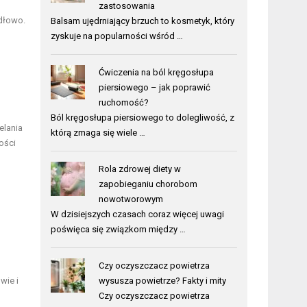
zastosowania
idłowo.
Balsam ujędrniający brzuch to kosmetyk, który
zyskuje na popularności wśród …
Ćwiczenia na ból kręgosłupa
piersiowego – jak poprawić
ruchomość?
Ból kręgosłupa piersiowego to dolegliwość, z
elania
którą zmaga się wiele …
ości
Rola zdrowej diety w
zapobieganiu chorobom
nowotworowym
W dzisiejszych czasach coraz więcej uwagi
poświęca się związkom między …
Czy oczyszczacz powietrza
wie i
wysusza powietrze? Fakty i mity
Czy oczyszczacz powietrza