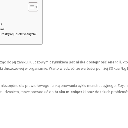
ą?
em?
estrykcji dietetycznych?
c do jej zaniku. Kluczowym czynnikiem jest
niska dostępność energii
, któ
ki tłuszczowej w organizmie. Warto wiedzieć, że wartości poniżej 30 kcal/kg
 niezbędne dla prawidłowego funkcjonowania cyklu menstruacyjnego. Zbyt n
chudzaniem, może prowadzić do
braku miesiączki
oraz do takich problemó