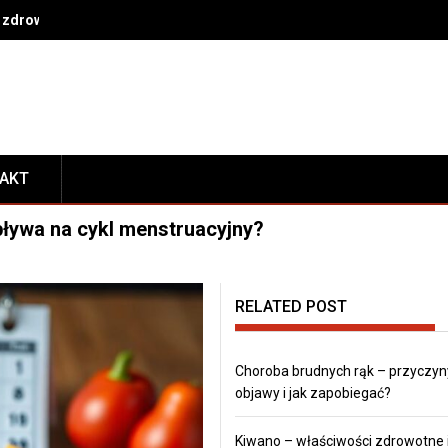
 zdrowe nawyki na co dzień
TAKT
pływa na cykl menstruacyjny?
RELATED POST
Choroba brudnych rąk – przyczyn
objawy i jak zapobiegać?
Kiwano – właściwości zdrowotne 