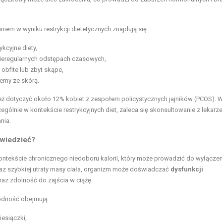
m w wyniku restrykcji dietetycznych znajdują się:
ykcyjne diety,
nieregularnych odstępach czasowych,
obfite lub zbyt skąpe,
lemy ze skórą.
ż dotyczyć około 12% kobiet z zespołem policystycznych jajników (PCOS). 
lnie w kontekście restrykcyjnych diet, zaleca się skonsultowanie z lekarz
nia.
 wiedzieć?
ntekście chronicznego niedoboru kalorii, który może prowadzić do wyłączen
oraz szybkiej utraty masy ciała, organizm może doświadczać
dysfunkcji
raz zdolność do zajścia w ciążę.
odność obejmują:
iesiączki,