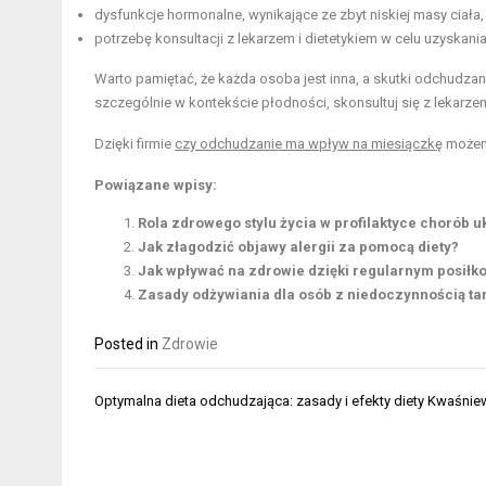
dysfunkcje hormonalne, wynikające ze zbyt niskiej masy ciała,
potrzebę konsultacji z lekarzem i dietetykiem w celu uzyskan
Warto pamiętać, że każda osoba jest inna, a skutki odchudzania
szczególnie w kontekście płodności, skonsultuj się z lekar
Dzięki firmie
czy odchudzanie ma wpływ na miesiączkę
możemy
Powiązane wpisy:
Rola zdrowego stylu życia w profilaktyce chorób
Jak złagodzić objawy alergii za pomocą diety?
Jak wpływać na zdrowie dzięki regularnym posiłk
Zasady odżywiania dla osób z niedoczynnością ta
Posted in
Zdrowie
Nawigacja
Optymalna dieta odchudzająca: zasady i efekty diety Kwaśni
wpisu