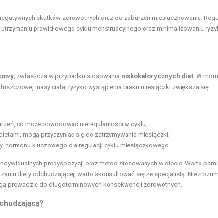
 negatywnych skutków zdrowotnych oraz do zaburzeń miesiączkowania. Regu
utrzymaniu prawidłowego cyklu menstruacyjnego oraz minimalizowaniu ryzy
kowy
, zwłaszcza w przypadku stosowania
niskokalorycznych diet
. W mom
tłuszczowej masy ciała, ryzyko wystąpienia braku miesiączki zwiększa się.
rzeń, co może powodować nieregularności w cyklu;
 dietami, mogą przyczyniać się do zatrzymywania miesiączki;
ny, hormonu kluczowego dla regulacji cyklu miesiączkowego.
d indywidualnych predyspozycji oraz metod stosowanych w diecie. Warto pami
niu diety odchudzającej, warto skonsultować się ze specjalistą. Niezrozum
ą prowadzić do długoterminowych konsekwencji zdrowotnych.
dchudzającą?