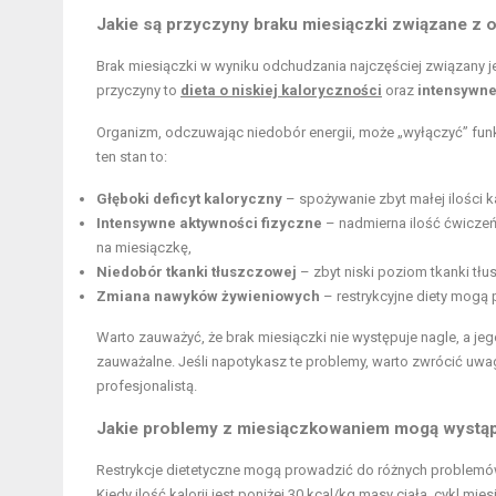
Jakie są przyczyny braku miesiączki związane z
Brak miesiączki w wyniku odchudzania najczęściej związany 
przyczyny to
dieta o niskiej kaloryczności
oraz
intensywne
Organizm, odczuwając niedobór energii, może „wyłączyć” funkc
ten stan to:
Głęboki deficyt kaloryczny
– spożywanie zbyt małej ilości k
Intensywne aktywności fizyczne
– nadmierna ilość ćwiczeń
na miesiączkę,
Niedobór tkanki tłuszczowej
– zbyt niski poziom tkanki tłu
Zmiana nawyków żywieniowych
–
restrykcyjne diety
mogą p
Warto zauważyć, że brak miesiączki nie występuje nagle, a je
zauważalne. Jeśli napotykasz te problemy, warto zwrócić uwag
profesjonalistą.
Jakie problemy z miesiączkowaniem mogą wystąpi
Restrykcje dietetyczne mogą prowadzić do różnych problemów
Kiedy ilość kalorii jest poniżej 30 kcal/kg masy ciała, cykl 