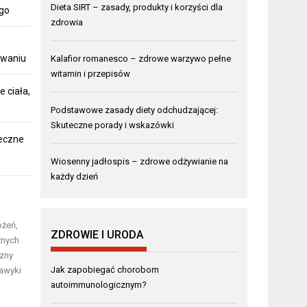
Dieta SIRT – zasady, produkty i korzyści dla
ego
zdrowia
owaniu
Kalafior romanesco – zdrowe warzywo pełne
witamin i przepisów
 ciała,
Podstawowe zasady diety odchudzającej:
Skuteczne porady i wskazówki
teczne
Wiosenny jadłospis – zdrowe odżywianie na
każdy dzień
ożeń,
ZDROWIE I URODA
żnych
czny
Jak zapobiegać chorobom
nawyki
autoimmunologicznym?