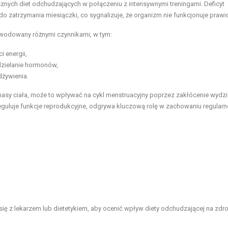
cznych diet odchudzających w połączeniu z intensywnymi treningami. Deficyt
 do zatrzymania miesiączki, co sygnalizuje, że organizm nie funkcjonuje praw
owodowany różnymi czynnikami, w tym:
i energii,
zielanie hormonów,
żywienia.
masy ciała, może to wpływać na cykl menstruacyjny poprzez zakłócenie wydzi
eguluje funkcje reprodukcyjne, odgrywa kluczową rolę w zachowaniu regularn
ę z lekarzem lub dietetykiem, aby ocenić wpływ diety odchudzającej na zdro