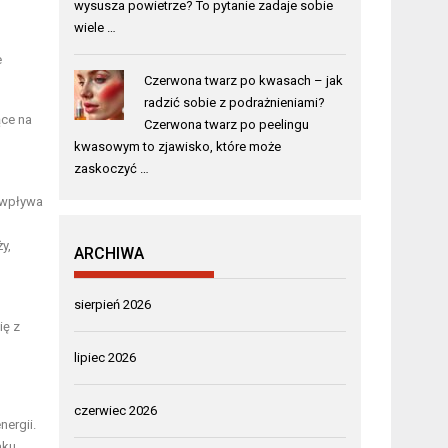
wysusza powietrze? To pytanie zadaje sobie
wiele …
e
Czerwona twarz po kwasach – jak
radzić sobie z podrażnieniami?
ące na
Czerwona twarz po peelingu
kwasowym to zjawisko, które może
zaskoczyć …
 wpływa
y,
ARCHIWA
sierpień 2026
ię z
lipiec 2026
czerwiec 2026
ergii.
aku