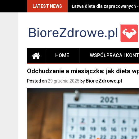
Skip
LATEST NEWS
Łatwa dieta dla zapracowanych -
to
content
HOME
WSPÓŁPRACA I KON
Odchudzanie a miesiączka: jak dieta w
BioreZdrowe.pl
Posted on
29 grudnia 2025
by