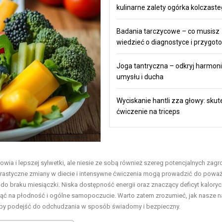
kulinarne zalety ogórka kolczast
Badania tarczycowe – co musisz
wiedzieć o diagnostyce i przygot
Joga tantryczna – odkryj harmonie
umysłu i ducha
Wyciskanie hantli zza głowy: sku
ćwiczenie na triceps
 i lepszej sylwetki, ale niesie ze sobą również szereg potencjalnych zagr
 drastyczne zmiany w diecie i intensywne ćwiczenia mogą prowadzić do powa
o braku miesiączki. Niska dostępność energii oraz znaczący deficyt kalory
nąć na płodność i ogólne samopoczucie. Warto zatem zrozumieć, jak nasze 
, aby podejść do odchudzania w sposób świadomy i bezpieczny.