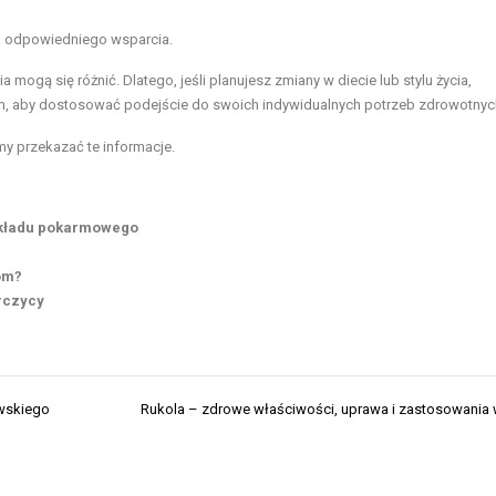
ia odpowiedniego wsparcia.
 mogą się różnić. Dlatego, jeśli planujesz zmiany w diecie lub stylu życia,
zem, aby dostosować podejście do swoich indywidualnych potrzeb zdrowotnyc
 przekazać te informacje.
 układu pokarmowego
om?
rczycy
ewskiego
Rukola – zdrowe właściwości, uprawa i zastosowania 