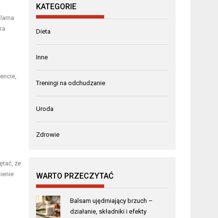
KATEGORIE
larna
ka
Dieta
Inne
encie,
Treningi na odchudzanie
Uroda
Zdrowie
ętać, że
ienie
WARTO PRZECZYTAĆ
Balsam ujędrniający brzuch –
działanie, składniki i efekty