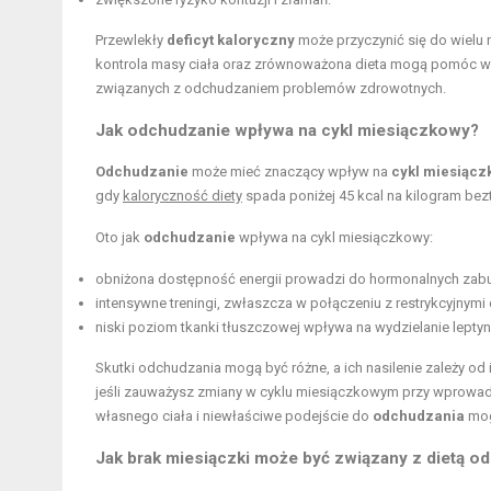
Przewlekły
deficyt kaloryczny
może przyczynić się do wielu
kontrola masy ciała oraz zrównoważona dieta mogą pomóc w 
związanych z odchudzaniem problemów zdrowotnych.
Jak odchudzanie wpływa na cykl miesiączkowy?
Odchudzanie
może mieć znaczący wpływ na
cykl miesiącz
gdy
kaloryczność diety
spada poniżej 45 kcal na kilogram bez
Oto jak
odchudzanie
wpływa na cykl miesiączkowy:
obniżona dostępność energii prowadzi do hormonalnych zabu
intensywne treningi, zwłaszcza w połączeniu z restrykcyjnymi
niski poziom tkanki tłuszczowej wpływa na wydzielanie lepty
Skutki odchudzania mogą być różne, a ich nasilenie zależy o
jeśli zauważysz zmiany w cyklu miesiączkowym przy wprowadza
własnego ciała i niewłaściwe podejście do
odchudzania
mog
Jak brak miesiączki może być związany z dietą o