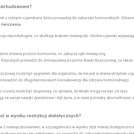
 odchudzaniem?
jest z różnymi czynnikami, które prowadzą do zaburzeń hormonalnych. Główn
 ćwiczenia
.
je reprodukcyjne, co skutkuje brakiem miesiączki. Istotne czynniki wpływaj
alorii zmienia poziom hormonów, co zaburza cykl miesięczny,
 fizycznych prowadzi do zmniejszenia poziomu tkanki tłuszczowej, co także
szczowej może być sygnałem dla organizmu, że nie jest w stanie utrzymać ciąż
rowadzić do długoterminowych konsekwencji dla zdrowia hormonalnego.
go rozwój może być stopniowy, co sprawia, że skutki mogą nie być od razu
ę na swoje nawyki żywieniowe i styl życia, a w razie potrzeby skonsultować s
ć w wyniku restrykcji dietetycznych?
 z miesiączkowaniem, w szczególności w wyniku zbyt niskiej dostępności en
miesiączkowy może ulec zakłóceniu, co prowadzi do zaburzeń hormonalnych i br