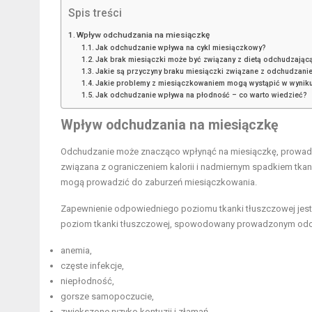
Spis treści
Wpływ odchudzania na miesiączkę
Jak odchudzanie wpływa na cykl miesiączkowy?
Jak brak miesiączki może być związany z dietą odchudzając
Jakie są przyczyny braku miesiączki związane z odchudzani
Jakie problemy z miesiączkowaniem mogą wystąpić w wyniku r
Jak odchudzanie wpływa na płodność – co warto wiedzieć?
Wpływ odchudzania na miesiączkę
Odchudzanie może znacząco wpłynąć na miesiączkę, prowadzą
związana z ograniczeniem kalorii i nadmiernym spadkiem tkan
mogą prowadzić do zaburzeń miesiączkowania.
Zapewnienie odpowiedniego poziomu tkanki tłuszczowej jest
poziom tkanki tłuszczowej, spowodowany prowadzonym od
anemia,
częste infekcje,
niepłodność,
gorsze samopoczucie,
zwiększone ryzyko kontuzji i złamań.