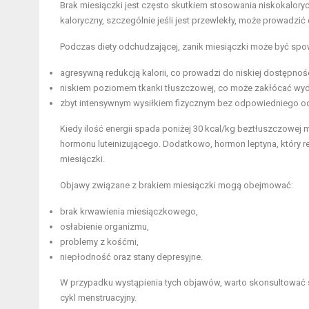
Brak miesiączki jest często skutkiem stosowania niskokalory
kaloryczny, szczególnie jeśli jest przewlekły, może prowadzić
Podczas diety odchudzającej, zanik miesiączki może być sp
agresywną redukcją kalorii, co prowadzi do niskiej dostępnośc
niskiem poziomem tkanki tłuszczowej, co może zakłócać wyd
zbyt intensywnym wysiłkiem fizycznym bez odpowiedniego od
Kiedy ilość energii spada poniżej 30 kcal/kg beztłuszczowej 
hormonu luteinizującego. Dodatkowo, hormon leptyna, który r
miesiączki.
Objawy związane z brakiem miesiączki mogą obejmować:
brak krwawienia miesiączkowego,
osłabienie organizmu,
problemy z kośćmi,
niepłodność oraz stany depresyjne.
W przypadku wystąpienia tych objawów, warto skonsultować si
cykl menstruacyjny.