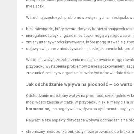
miesiączki.
Wśród najczęstszych problemów związanych z miesiączkowanie
brak miesiączki, który często dotyczy kobiet stosujących restr
nieregularność cyklu, gdzie miesiączki mogą występować w 
zmiany intensywności krwawienia, które mogą stawać się zbyt 
objawy związane z niedożywieniem, takie jak anemia lub prob
Warto zauważyć, że zaburzenia miesiączkowania mogą równie
przypadku wystąpienia problemów z miesiączkowaniem, szczegó
zrozumieć zmiany w organizmie i wdrożyć odpowiednie działa
Jak odchudzanie wpływa na płodność – co warto
Odchudzanie ma istotny wpływ na płodność, szczególnie w ko
możliwości zajścia w ciążę. W przypadku niskiej masy ciała 
hormonalnej
, co negatywnie wpływa na cykl menstruacyjny o
Najważniejsze aspekty dotyczące wpływu odchudzania na pł
chroniczny niedobór kalorii, który może prowadzić do braku m