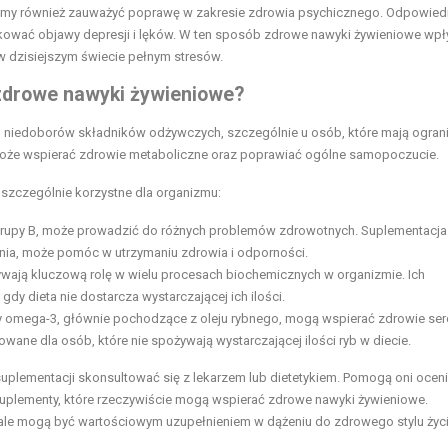
y również zauważyć poprawę w zakresie zdrowia psychicznego. Odpowied
kować objawy depresji i lęków. W ten sposób zdrowe nawyki żywieniowe wpł
e w dzisiejszym świecie pełnym stresów.
 zdrowe nawyki żywieniowe?
u niedoborów składników odżywczych, szczególnie u osób, które mają ogran
może wspierać zdrowie metaboliczne oraz poprawiać ogólne samopoczucie.
szczególnie korzystne dla organizmu:
z grupy B, może prowadzić do różnych problemów zdrowotnych. Suplementacja
ia, może pomóc w utrzymaniu zdrowia i odporności.
ywają kluczową rolę w wielu procesach biochemicznych w organizmie. Ich
y dieta nie dostarcza wystarczającej ich ilości.
 omega-3, głównie pochodzące z oleju rybnego, mogą wspierać zdrowie ser
ne dla osób, które nie spożywają wystarczającej ilości ryb w diecie.
suplementacji skonsultować się z lekarzem lub dietetykiem. Pomogą oni ocen
uplementy, które rzeczywiście mogą wspierać zdrowe nawyki żywieniowe.
, ale mogą być wartościowym uzupełnieniem w dążeniu do zdrowego stylu życi