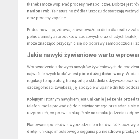
tkanek i może wspierać procesy metaboliczne. Dobrze jest ró
nasion
i
ryb
. Te naturalne źródła tłuszczu dostarczają waż
oraz procesy zapalne.
Podsumowując, zdrowa, zrównoważona dieta dla osób z zabu
pełnoziarnistych produktów zbożowych oraz chudych białek,
może znacząco przyczynić się do poprawy samopoczucia i zd
Jakie nawyki żywieniowe warto wprowad
Wprowadzenie zdrowych nawyków żywieniowych do codzienne
najważniejszych kroków jest
picie dużej ilości wody
. Woda 
regulacji temperatury, transportuje składniki odżywcze oraz wsp
szczególności zwiększaj jej spożycie w upalne dni lub podcza
Kolejnym istotnym nawykiem jest
unikanie jedzenia przed 
telefon, może prowadzić do nieświadomego przejadania się ora
rozproszeń, co pozwala skupić się na smaku jedzenia i odpow
Planowanie posiłków z wyprzedzeniem to również kluczowy e
dietę
i uniknąć impulsowego sięgania po niezdrowe przekąski.