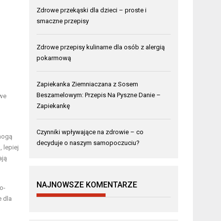
Zdrowe przekąski dla dzieci – proste i
smaczne przepisy
Zdrowe przepisy kulinarne dla osób z alergią
pokarmową
Zapiekanka Ziemniaczana z Sosem
Beszamelowym: Przepis Na Pyszne Danie –
iwe
Zapiekankę
Czynniki wpływające na zdrowie – co
 mogą
decyduje o naszym samopoczuciu?
 lepiej
ają
NAJNOWSZE KOMENTARZE
o-
e dla