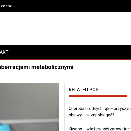
 zdrowe nawyki na co dzień
TAKT
aberracjami metabolicznymi
RELATED POST
Choroba brudnych rąk – przyczyn
objawy i jak zapobiegać?
Kiwano – właściwości zdrowotne 