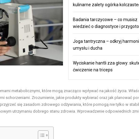
kulinarne zalety ogórka kolczast
Badania tarczycowe – co musisz
wiedzieć o diagnostyce i przygot
Joga tantryczna – odkryj harmonie
umysłu i ducha
Wyciskanie hantli zza głowy: sku
ćwiczenie na triceps
lemami metabolicznymi, które mogą znacząco wpływać na jakość życia. Właś
i schorzeniami. Zrozumienie, jakie produkty wybierać oraz jak planować posi
zyjrzeć się zasadom zdrowego odżywiania, które pomogą nie tylko w stabil
rminowym utrzymaniu dobrego stanu zdrowia. Wprowadzenie odpowiednich zm