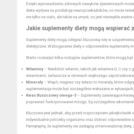
Dzięki wprowadzeniu zdrowych nawyków żywieniowych możem
dieta wpływa na produkcję neuroprzekaźników, co może redu
nie tylko na ciało, ale także na umysł, co jest niezwykle ważn
Jakie suplementy diety mogą wspierać
Suplementy diety mogą odegrać kluczową rolę w uzupełnieni
dietetyczne. Wzbogacenie diety o odpowiednie suplementy 
Warto rozważyć kilka rodzajów suplementów, które mogą być 
Witaminy
– Niedobór witamin, takich jak witamina D, C czy 
witaminami, zwłaszcza w okresach większego zapotrzebowan
Minerały
– Wapń, magnez czy żelazo to minerały, które odgr
suplementacja może być szczególnie wskazana w sytuacjach, gd
Kwas tłuszczowy omega-3
– Suplementy zawierające kwasy
poprawiać funkcjonowanie mózgu. Są szczególnie rekomendowa
Kluczowe jest jednak, aby przed rozpoczęciem jakiejkolwiek 
indywidualne potrzeby organizmu oraz dobrać odpowiednie s
Pamiętajmy, że suplementy nie zastąpią zrównoważonej diety