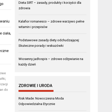
Dieta SIRT – zasady, produkty i korzyści dla
ego
zdrowia
owaniu
Kalafior romanesco – zdrowe warzywo pełne
witamin i przepisów
 ciała,
Podstawowe zasady diety odchudzającej:
Skuteczne porady i wskazówki
teczne
Wiosenny jadłospis – zdrowe odżywianie na
każdy dzień
ciwe
łki,
izacji
ZDROWIE I URODA
ian do
Risk Made: Nowoczesna Moda
Odpowiedzialna Etycznie