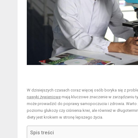
W dzisiejszych czasach coraz więcej osób boryka się z prob
nawyki żywieniowe
mają kluczowe znaczenie w zarządzaniu tym
może prowadzić do poprawy samopoczucia i zdrowia. Warto pr
poziomu glukozy czy ciśnienia krwi, ale również w długote
diety jest krokiem w stronę lepszego życia.
Spis treści