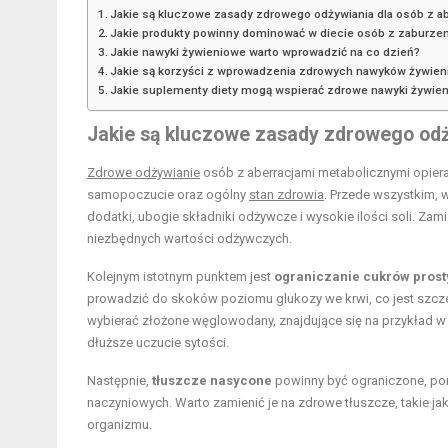
Jakie są kluczowe zasady zdrowego odżywiania dla osób z a
Jakie produkty powinny dominować w diecie osób z zaburze
Jakie nawyki żywieniowe warto wprowadzić na co dzień?
Jakie są korzyści z wprowadzenia zdrowych nawyków żywie
Jakie suplementy diety mogą wspierać zdrowe nawyki żywie
Jakie są kluczowe zasady zdrowego odż
Zdrowe odżywianie
osób z aberracjami metabolicznymi opiera
samopoczucie oraz ogólny
stan zdrowia
. Przede wszystkim, 
dodatki, ubogie składniki odżywcze i wysokie ilości soli. Za
niezbędnych wartości odżywczych.
Kolejnym istotnym punktem jest
ograniczanie cukrów pros
prowadzić do skoków poziomu glukozy we krwi, co jest szczeg
wybierać złożone węglowodany, znajdujące się na przykład w 
dłuższe uczucie sytości.
Następnie,
tłuszcze nasycone
powinny być ograniczone, po
naczyniowych. Warto zamienić je na zdrowe tłuszcze, takie jak
organizmu.