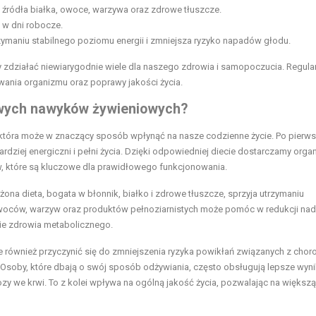
e źródła białka, owoce, warzywa oraz zdrowe tłuszcze.
 w dni robocze.
zymaniu stabilnego poziomu energii i zmniejsza ryzyko napadów głodu.
 zdziałać niewiarygodnie wiele dla naszego zdrowia i samopoczucia. Regula
wania organizmu oraz poprawy jakości życia.
owych nawyków żywieniowych?
tóra może w znaczący sposób wpłynąć na nasze codzienne życie. Po pierws
dziej energiczni i pełni życia. Dzięki odpowiedniej diecie dostarczamy org
, które są kluczowe dla prawidłowego funkcjonowania.
żona dieta, bogata w błonnik, białko i zdrowe tłuszcze, sprzyja utrzymaniu
owoców, warzyw oraz produktów pełnoziarnistych może pomóc w redukcji nad
ie zdrowia metabolicznego.
ównież przyczynić się do zmniejszenia ryzyka powikłań związanych z chor
. Osoby, które dbają o swój sposób odżywiania, często obsługują lepsze wyni
zy we krwi. To z kolei wpływa na ogólną jakość życia, pozwalając na większą