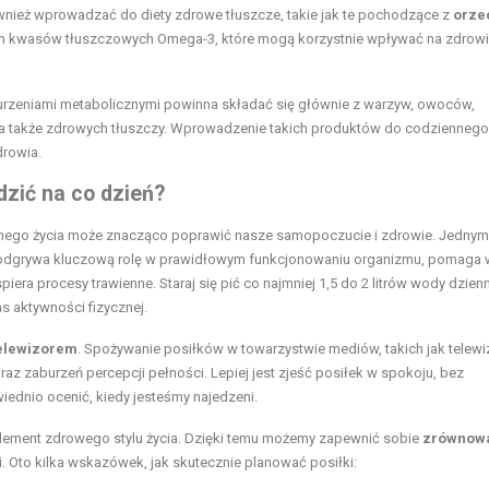
wnież wprowadzać do diety zdrowe tłuszcze, takie jak te pochodzące z
orze
nych kwasów tłuszczowych Omega-3, które mogą korzystnie wpływać na zdrowi
rzeniami metabolicznymi powinna składać się głównie z warzyw, owoców,
 a także zdrowych tłuszczy. Wprowadzenie takich produktów do codzienneg
rowia.
zić na co dzień?
go życia może znacząco poprawić nasze samopoczucie i zdrowie. Jednym
odgrywa kluczową rolę w prawidłowym funkcjonowaniu organizmu, pomaga 
iera procesy trawienne. Staraj się pić co najmniej 1,5 do 2 litrów wody dzienn
s aktywności fizycznej.
telewizorem
. Spożywanie posiłków w towarzystwie mediów, takich jak telewi
z zaburzeń percepcji pełności. Lepiej jest zjeść posiłek w spokoju, bez
iednio ocenić, kiedy jesteśmy najedzeni.
lement zdrowego stylu życia. Dzięki temu możemy zapewnić sobie
zrównow
 Oto kilka wskazówek, jak skutecznie planować posiłki: