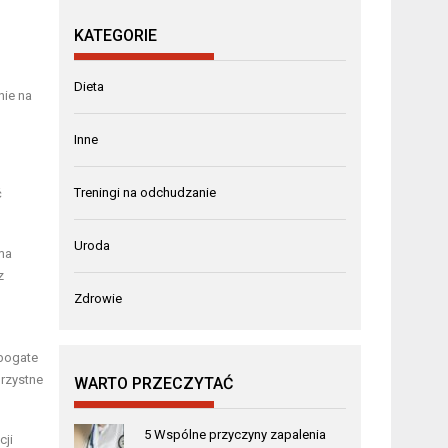
KATEGORIE
Dieta
nie na
Inne
Treningi na odchudzanie
ć
Uroda
ma
z
Zdrowie
 bogate
orzystne
WARTO PRZECZYTAĆ
5 Wspólne przyczyny zapalenia
cji