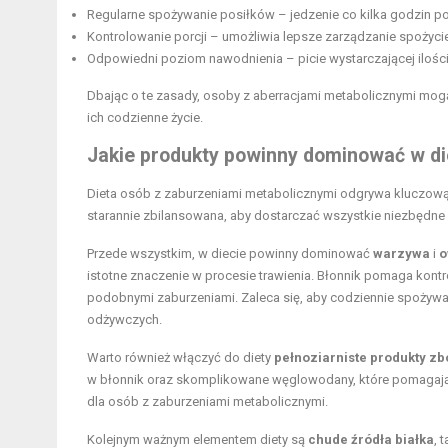
Regularne spożywanie posiłków – jedzenie co kilka godzin p
Kontrolowanie porcji – umożliwia lepsze zarządzanie spożyciem
Odpowiedni poziom nawodnienia – picie wystarczającej iloś
Dbając o te zasady, osoby z aberracjami metabolicznymi mo
ich codzienne życie.
Jakie produkty powinny dominować w di
Dieta osób z zaburzeniami metabolicznymi odgrywa kluczową r
starannie zbilansowana, aby dostarczać wszystkie niezbędn
Przede wszystkim, w diecie powinny dominować
warzywa
i
o
istotne znaczenie w procesie trawienia. Błonnik pomaga kont
podobnymi zaburzeniami. Zaleca się, aby codziennie spoży
odżywczych.
Warto również włączyć do diety
pełnoziarniste produkty z
w błonnik oraz skomplikowane węglowodany, które pomagają u
dla osób z zaburzeniami metabolicznymi.
Kolejnym ważnym elementem diety są
chude źródła białka
, 