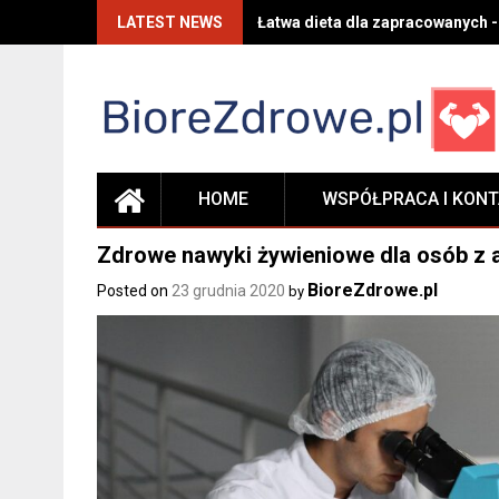
Skip
LATEST NEWS
Łatwa dieta dla zapracowanych -
to
content
HOME
WSPÓŁPRACA I KON
Zdrowe nawyki żywieniowe dla osób z 
BioreZdrowe.pl
Posted on
23 grudnia 2020
by