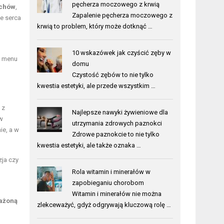
pęcherza moczowego z krwią
chów
,
Zapalenie pęcherza moczowego z
e serca
krwią to problem, który może dotknąć …
10 wskazówek jak czyścić zęby w
o menu
domu
Czystość zębów to nie tylko
kwestia estetyki, ale przede wszystkim …
 z
Najlepsze nawyki żywieniowe dla
w
utrzymania zdrowych paznokci
ie, a w
Zdrowe paznokcie to nie tylko
kwestia estetyki, ale także oznaka …
zja czy
Rola witamin i minerałów w
zapobieganiu chorobom
Witamin i minerałów nie można
ażoną
zlekceważyć, gdyż odgrywają kluczową rolę …