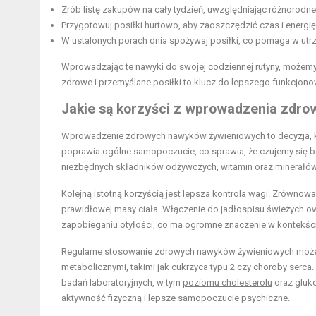
Zrób listę zakupów na cały tydzień, uwzględniając różnorodn
Przygotowuj posiłki hurtowo, aby zaoszczędzić czas i energię
W ustalonych porach dnia spożywaj posiłki, co pomaga w utr
Wprowadzając te nawyki do swojej codziennej rutyny, możemy
zdrowe i przemyślane posiłki to klucz do lepszego funkcjono
Jakie są korzyści z wprowadzenia zdr
Wprowadzenie zdrowych nawyków żywieniowych to decyzja, k
poprawia ogólne samopoczucie, co sprawia, że czujemy się bar
niezbędnych składników odżywczych, witamin oraz minerałów
Kolejną istotną korzyścią jest lepsza kontrola wagi. Zrównowa
prawidłowej masy ciała. Włączenie do jadłospisu świeżych 
zapobieganiu otyłości, co ma ogromne znaczenie w kontekśc
Regularne stosowanie zdrowych nawyków żywieniowych może r
metabolicznymi, takimi jak cukrzyca typu 2 czy choroby serca
badań laboratoryjnych, w tym
poziomu cholesterolu
oraz gluko
aktywność fizyczną i lepsze samopoczucie psychiczne.