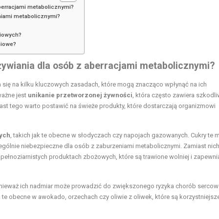
berracjami metabolicznymi?
niami metabolicznymi?
niowych?
niowe?
ywiania dla osób z aberracjami metabolicznymi?
 się na kilku kluczowych zasadach, które mogą znacząco wpłynąć na ich
ważne jest
unikanie przetworzonej żywności
, która często zawiera szkodl
miast tego warto postawić na świeże produkty, które dostarczają organizmowi
tych
, takich jak te obecne w słodyczach czy napojach gazowanych. Cukry te
ólnie niebezpieczne dla osób z zaburzeniami metabolicznymi. Zamiast nich,
pełnoziarnistych produktach zbożowych, które są trawione wolniej i zapewni
nieważ ich nadmiar może prowadzić do zwiększonego ryzyka chorób sercow
 te obecne w awokado, orzechach czy oliwie z oliwek, które są korzystniejsz