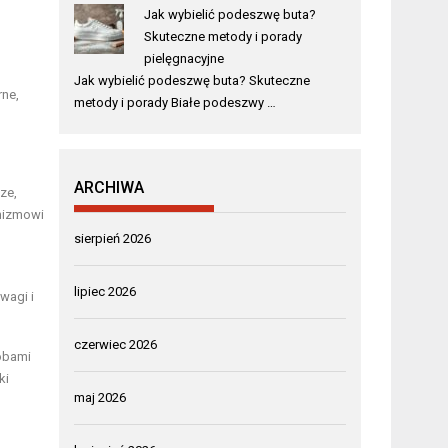
Jak wybielić podeszwę buta?
Skuteczne metody i porady
pielęgnacyjne
Jak wybielić podeszwę buta? Skuteczne
rne,
metody i porady Białe podeszwy …
ARCHIWA
ze,
anizmowi
sierpień 2026
lipiec 2026
wagi i
czerwiec 2026
obami
ki
maj 2026