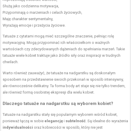
Służą jako codzienna motywacja,
Przypominają o marzeniach i celach życiowych,
Maję charakter sentymentalny,
Wyrażają emocje i przeżycia życiowe.
Tatuaże z cytatami mogą mieć szczególne znaczenie, pełniąc rolę
motywacyjną. Mogą przypominać ich właścicielkom o ważnych
wartościach czy zdecydowanych dążeniach do spełniania marzeń. Takie
tatuaże wiele kobiet traktuje jako źródło siły oraz inspiracji w trudnych
chwilach.
Warto również zauważyć, że tatuaże na nadgarstku są doskonałym
sposobem na przedstawienie swoich przekonań w sposób intensywny,
ale równocześnie delikatny. Ta forma body art staje się nie tylko trendem,
ale również formą osobistej ekspresji dla wielu kobiet.
Dlaczego tatuaże na nadgarstku są wyborem kobiet?
Tatuaże na nadgarstku stały się popularnym wyborem wśród kobiet,
ponieważ łączą w sobie
elegancję
i
subtelność
. Są idealne do wyrażenia
indywidualności
oraz kobiecości w sposób, który nie jest