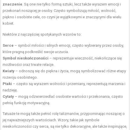
znaczenie
. Są one nie tylko formą sztuki, lecz także wyrazem emocji i
przekonań noszącej je osoby. Często symbolizują miłość, wolność,
piękno i osobiste cele, co czyni je wyjątkowymi и znaczącymi dla wielu
kobiet.
Niektóre z najczęściej spotykanych wzorów to:
Serce
– symbol miłości i silnych emocji, często wybierany przez osoby,
które pragną podkreślić swoje uczucia.
Symbol nieskończoności
– reprezentuje wieczność, niekończące się
możliwości oraz trwałe relacje.
Kwiaty
– odnoszą się do piękna i życia, mogą symbolizować różne etapy
rozwoju osobistego.
Ptaki
– często są wyrazem wolności i przemiany, reprezentują marzenia i
nadzieję.
Cytaty
– mogą odzwierciedlać osobiste wartości i przekonania, często
pełnią funkcję motywacyjną.
Tatuaże te mogą także pełnić rolę talizmanów, przypominając noszącej o
jej najważniejszych wartościach. Wzory, takie jak symbole
nieskończoności czy serca, są nie tylko dekoracyjne, ale także inspirujące,