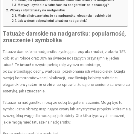
Motywy i symbole w tatuażach na nadgarstku: co oznaczają?
Wzory i styl tatuaży na nadgarstku
Minimalistyczne tatuaże na nadgarstku: elegancja i subtelność
Jak wybrać odpowiedni tatuaż na nadgarstek?
Tatuaże damskie na nadgarstku: popularność,
znaczenie i symbolika
Tatuaże damskie na nadgarstku zyskują na
popularności
, z około 15%
kobiet w Polsce oraz 30% na świecie noszących przynajmniej jeden
tatuaż. Te
tatuaże
często pełnią rolę wyrazu osobistego,
odzwierciedlając cechy, wartości i przekonania ich właścicielek. Dzięki
swojej kompromitowanej lokalizacji, umożliwiają kobiety subtelne i
eleganckie
wyrażenie siebie
, co sprawia, że są one cenione zarówno za
estetykę, jak i znaczenie.
Tatuaże na nadgarstku niosą ze sobą bogate znaczenie. Mogą być to
symboliczne obrazy, inspirujące cytaty lub artystyczne projekty, które mają
szczególną wagę dla noszącej je kobiety. Oto kilka typowych znaczeń,
jakie mogą mieć tatuaże na nadgarstku:
Reprezentują osobiste wartości,