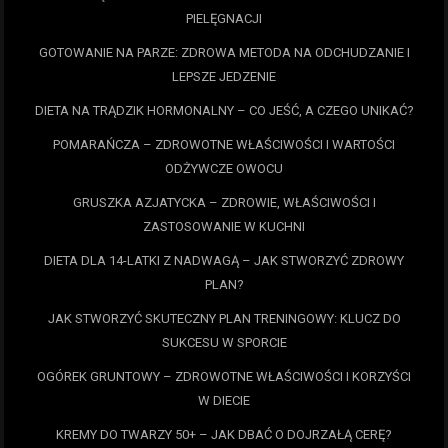
PIELĘGNACJI
GOTOWANIE NA PARZE: ZDROWA METODA NA ODCHUDZANIE I
LEPSZE JEDZENIE
DIETA NA TRĄDZIK HORMONALNY – CO JEŚĆ, A CZEGO UNIKAĆ?
POMARAŃCZA – ZDROWOTNE WŁAŚCIWOŚCI I WARTOŚCI
ODŻYWCZE OWOCU
GRUSZKA AZJATYCKA – ZDROWIE, WŁAŚCIWOŚCI I
ZASTOSOWANIE W KUCHNI
DIETA DLA 14-LATKI Z NADWAGĄ – JAK STWORZYĆ ZDROWY
PLAN?
JAK STWORZYĆ SKUTECZNY PLAN TRENINGOWY: KLUCZ DO
SUKCESU W SPORCIE
OGÓREK GRUNTOWY – ZDROWOTNE WŁAŚCIWOŚCI I KORZYŚCI
W DIECIE
KREMY DO TWARZY 50+ – JAK DBAĆ O DOJRZAŁĄ CERĘ?