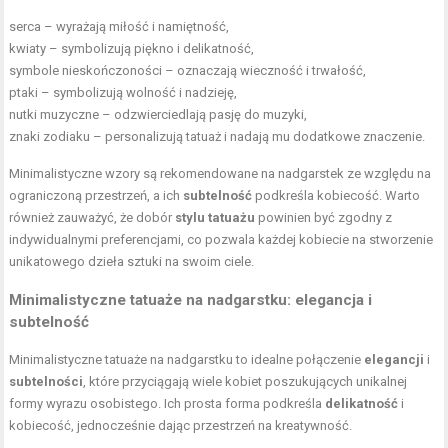
serca – wyrażają miłość i namiętność,
kwiaty – symbolizują piękno i delikatność,
symbole nieskończoności – oznaczają wieczność i trwałość,
ptaki – symbolizują wolność i nadzieję,
nutki muzyczne – odzwierciedlają pasję do muzyki,
znaki zodiaku – personalizują tatuaż i nadają mu dodatkowe znaczenie.
Minimalistyczne wzory są rekomendowane na nadgarstek ze względu na
ograniczoną przestrzeń, a ich
subtelność
podkreśla kobiecość. Warto
również zauważyć, że dobór
stylu tatuażu
powinien być zgodny z
indywidualnymi preferencjami, co pozwala każdej kobiecie na stworzenie
unikatowego dzieła sztuki na swoim ciele.
Minimalistyczne tatuaże na nadgarstku: elegancja i
subtelność
Minimalistyczne tatuaże na nadgarstku to idealne połączenie
elegancji
i
subtelności
, które przyciągają wiele kobiet poszukujących unikalnej
formy wyrazu osobistego. Ich prosta forma podkreśla
delikatność
i
kobiecość, jednocześnie dając przestrzeń na kreatywność.