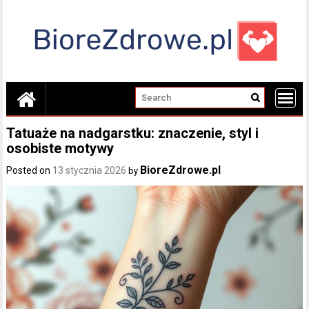
Skip
to
content
Tatuaże na nadgarstku: znaczenie, styl i
osobiste motywy
BioreZdrowe.pl
Posted on
13 stycznia 2026
by