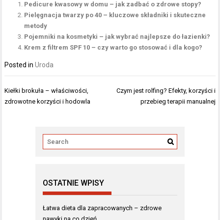
Pedicure kwasowy w domu – jak zadbać o zdrowe stopy?
Pielęgnacja twarzy po 40 – kluczowe składniki i skuteczne
metody
Pojemniki na kosmetyki – jak wybrać najlepsze do łazienki?
Krem z filtrem SPF 10 – czy warto go stosować i dla kogo?
Posted in
Uroda
Nawigacja
Kiełki brokuła – właściwości,
Czym jest rolfing? Efekty, korzyści i
wpisu
zdrowotne korzyści i hodowla
przebieg terapii manualnej
OSTATNIE WPISY
Łatwa dieta dla zapracowanych – zdrowe
nawyki na co dzień