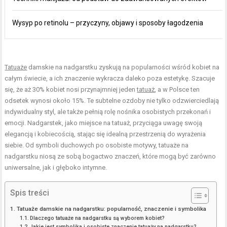
Wysyp po retinolu – przyczyny, objawy i sposoby łagodzenia
Tatuaże
damskie na nadgarstku zyskują na popularności wśród kobiet na
całym świecie, a ich znaczenie wykracza daleko poza estetykę. Szacuje
się, że aż 30% kobiet nosi przynajmniej jeden
tatuaż
, a w Polsce ten
odsetek wynosi około 15%. Te subtelne ozdoby nie tylko odzwierciedlają
indywidualny styl, ale także pełnią rolę nośnika osobistych przekonań i
emocji. Nadgarstek, jako miejsce na tatuaż, przyciąga uwagę swoją
elegancją i kobiecością, stając się idealną przestrzenią do wyrażenia
siebie. Od symboli duchowych po osobiste motywy, tatuaże na
nadgarstku niosą ze sobą bogactwo znaczeń, które mogą być zarówno
uniwersalne, jak i głęboko intymne.
Spis treści
Tatuaże damskie na nadgarstku: popularność, znaczenie i symbolika
Dlaczego tatuaże na nadgarstku są wyborem kobiet?
Jakie jest symbolika i osobiste znaczenie tatuaży na nadgarstku?