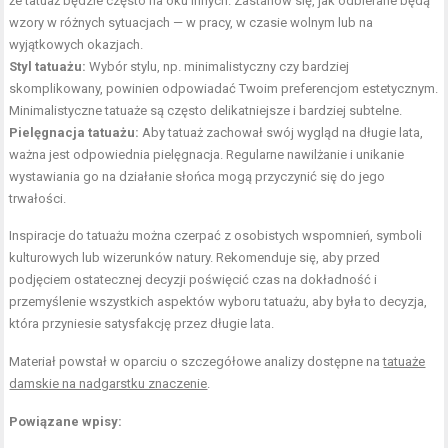
że tatuaż będzie często na oku innych. Zastanów się, jak odbierane będą
wzory w różnych sytuacjach — w pracy, w czasie wolnym lub na
wyjątkowych okazjach.
Styl tatuażu:
Wybór stylu, np. minimalistyczny czy bardziej
skomplikowany, powinien odpowiadać Twoim preferencjom estetycznym.
Minimalistyczne tatuaże są często delikatniejsze i bardziej subtelne.
Pielęgnacja tatuażu:
Aby tatuaż zachował swój wygląd na długie lata,
ważna jest odpowiednia pielęgnacja. Regularne nawilżanie i unikanie
wystawiania go na działanie słońca mogą przyczynić się do jego
trwałości.
Inspiracje do tatuażu można czerpać z osobistych wspomnień, symboli
kulturowych lub wizerunków natury. Rekomenduje się, aby przed
podjęciem ostatecznej decyzji poświęcić czas na dokładność i
przemyślenie wszystkich aspektów wyboru tatuażu, aby była to decyzja,
która przyniesie satysfakcję przez długie lata.
Materiał powstał w oparciu o szczegółowe analizy dostępne na
tatuaże
damskie na nadgarstku znaczenie
.
Powiązane wpisy: