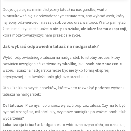
Decydując się na minimalistyczny tatuaż na nadgarstku, warto
skonsultować się z doświadczonym tatuatorem, aby wybrać wzór, który
najlepiej odzwierciedli naszą osobowość oraz wartości. Warto pamiętać,
że minimalistyczne tatuaże to nie tylko sztuka, ale także
forma ekspresji
,
która może towarzyszyć nam przez całe życie.
Jak wybrać odpowiedni tatuaż na nadgarstek?
Wybór odpowiedniego tatuażu na nadgarstek to istotny proces, który
powinien uwzględniać zarówno
symbolikę
, jak i
osobiste znaczenie
wzoru. Tatuaż na nadgarstku może być nie tylko formą ekspresji
artystycznej, ale również nosić głębsze przesłanie.
Oto kilka kluczowych aspektów, które warto rozważyć podczas wyboru
tatuażu na nadgarstek:
Cel tatuażu:
Przemyśl, co chcesz wyrazić poprzez tatuaż. Czy ma to być
symbol szczęścia, miłości, siły, czy może pamiątka po ważnej osobie lub
wydarzeniu?
Lokalizacja tatuażu:
Nadgarstek to widoczna część ciała, co oznacza,