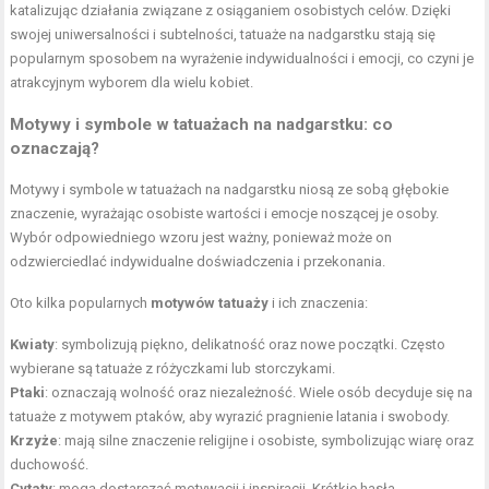
katalizując działania związane z osiąganiem osobistych celów. Dzięki
swojej uniwersalności i subtelności, tatuaże na nadgarstku stają się
popularnym sposobem na wyrażenie indywidualności i emocji, co czyni je
atrakcyjnym wyborem dla wielu kobiet.
Motywy i symbole w tatuażach na nadgarstku: co
oznaczają?
Motywy i symbole w tatuażach na nadgarstku niosą ze sobą głębokie
znaczenie, wyrażając osobiste wartości i emocje noszącej je osoby.
Wybór odpowiedniego wzoru jest ważny, ponieważ może on
odzwierciedlać indywidualne doświadczenia i przekonania.
Oto kilka popularnych
motywów tatuaży
i ich znaczenia:
Kwiaty
: symbolizują piękno, delikatność oraz nowe początki. Często
wybierane są tatuaże z różyczkami lub storczykami.
Ptaki
: oznaczają wolność oraz niezależność. Wiele osób decyduje się na
tatuaże z motywem ptaków, aby wyrazić pragnienie latania i swobody.
Krzyże
: mają silne znaczenie religijne i osobiste, symbolizując wiarę oraz
duchowość.
Cytaty
: mogą dostarczać motywacji i inspiracji. Krótkie hasła