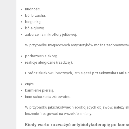
nudności,
ból brzucha
,
biegunkę,
bóle głowy,
zaburzenia mikroflory jelitowej.
W przypadku miejscowych antybiotyków można zaobserwowa
podrażnienia skóry,
reakcje alergiczne (rzadziej).
Oprócz skutków ubocznych, istnieją też
przeciwwskazania
d
ciąża,
karmienie piersią,
inne schorzenia zdrowotne.
W przypadku jakichkolwiek niepokojących objawów, należy s
leczenie i reagować na wszelkie zmiany.
Kiedy warto rozważyć antybiotykoterapię po kons