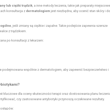
ny lub ciężki trądzik
, a inne metody leczenia, takie jak preparaty miejscowe
kach konsultacja z
dermatologiem
jest niezbędna, aby ocenić stan skóry i d
 ogólne
, jeśli zmiany są ciężkie i zapalne. Takie podejście zapewnia szersze
walce z trądzikiem.
cana po konsultacji z lekarzem:
wsze podejmowana wspólnie z dermatologiem, aby zapewnić bezpieczeństwo i
ybiotykami?
st kluczowe dla oceny skuteczności terapii oraz dostosowania planu leczenia
ntyfikować, czy zastosowane antybiotyki przynoszą oczekiwane rezultaty.
postępów: