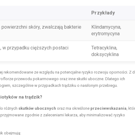
Przykłady
 powierzchni skóry, zwalczają bakterie
Klindamycyna,
erytromycyna
, w przypadku cięższych postaci
Tetracyklina,
doksycyklina
ziej rekomendowane ze względu na potencjalne ryzyko rozwoju oporności. Z d
lorze przewodu pokarmowego oraz inne skutki uboczne. Dlatego ich
iem, szczególnie w przypadkach trądziku o nasilonym przebiegu.
iotyków na trądzik?
do różnych
skutków ubocznych
oraz ma określone
przeciwwskazania
, któ
y przyjmowane zgodnie z zaleceniami lekarza, aby minimalizować ryzyko
ik obejmują: