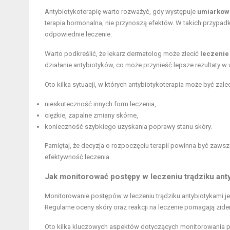
Antybiotykoterapię warto rozważyć, gdy występuje
umiarkowa
terapia hormonalna, nie przynoszą efektów. W takich przypad
odpowiednie leczenie.
Warto podkreślić, że lekarz dermatolog może zlecić
leczenie
działanie antybiotyków, co może przynieść lepsze rezultaty w 
Oto kilka sytuacji, w których antybiotykoterapia może być zale
nieskuteczność innych form leczenia,
ciężkie, zapalne zmiany skórne,
konieczność szybkiego uzyskania poprawy stanu skóry.
Pamiętaj, że decyzja o rozpoczęciu terapii powinna być za
efektywność leczenia.
Jak monitorować postępy w leczeniu trądziku ant
Monitorowanie postępów w leczeniu trądziku antybiotykami je
Regularne oceny skóry oraz reakcji na leczenie pomagają zide
Oto kilka kluczowych aspektów dotyczących monitorowania 