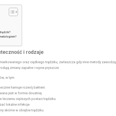
trądzik?
ermatologiem?
uteczność i rodzaje
miarkowanego oraz ciężkiego trądziku, zwłaszcza gdy inne metody zawodzą
wodują zmiany zapalne i ropne pryszcze.
ów, w tym:
ecznie hamuje rozwój bakterii.
wana jest w formie doustnej.
 leczeniu cięższych postaci trądziku.
ać lokalne infekcje.
ny skórne w obrębie trądziku.