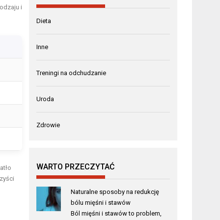
odzaju i
Dieta
Inne
Treningi na odchudzanie
Uroda
Zdrowie
WARTO PRZECZYTAĆ
atło
zyści
Naturalne sposoby na redukcję
bólu mięśni i stawów
Ból mięśni i stawów to problem,