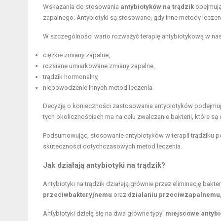
Wskazania do stosowania
antybiotyków na trądzik
obejmują
zapalnego. Antybiotyki są stosowane, gdy inne metody leczeni
W szczególności warto rozważyć terapię antybiotykową w na
ciężkie zmiany zapalne,
rozsiane umiarkowane zmiany zapalne,
trądzik hormonalny
,
niepowodzenie innych metod leczenia.
Decyzję o konieczności zastosowania antybiotyków podejmuje 
tych okolicznościach ma na celu zwalczanie bakterii, które 
Podsumowując, stosowanie antybiotyków w terapii trądziku p
skuteczności dotychczasowych metod leczenia.
Jak działają antybiotyki na trądzik?
Antybiotyki na trądzik działają głównie przez eliminację bakt
przeciwbakteryjnemu
oraz
działaniu przeciwzapalnemu
Antybiotyki dzielą się na dwa główne typy:
miejscowe antybi