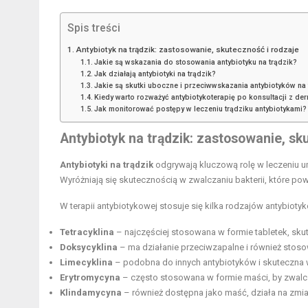
Spis treści
Antybiotyk na trądzik: zastosowanie, skuteczność i rodzaje
Jakie są wskazania do stosowania antybiotyku na trądzik?
Jak działają antybiotyki na trądzik?
Jakie są skutki uboczne i przeciwwskazania antybiotyków na 
Kiedy warto rozważyć antybiotykoterapię po konsultacji z d
Jak monitorować postępy w leczeniu trądziku antybiotykami?
Antybiotyk na
trądzik
: zastosowanie, sk
Antybiotyki na trądzik
odgrywają kluczową rolę w leczeniu u
Wyróżniają się skutecznością w zwalczaniu bakterii, które po
W terapii antybiotykowej stosuje się kilka rodzajów antybiotyk
Tetracyklina
– najczęściej stosowana w formie tabletek, skut
Doksycyklina
– ma działanie przeciwzapalne i również stoso
Limecyklina
– podobna do innych antybiotyków i skuteczna w
Erytromycyna
– często stosowana w formie maści, by zwalcz
Klindamycyna
– również dostępna jako maść, działa na zmia