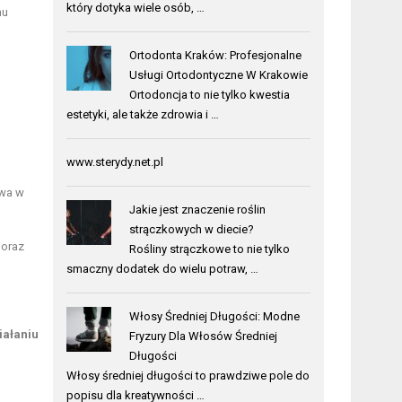
który dotyka wiele osób, …
nu
Ortodonta Kraków: Profesjonalne
Usługi Ortodontyczne W Krakowie
Ortodoncja to nie tylko kwestia
estetyki, ale także zdrowia i …
www.sterydy.net.pl
owa w
Jakie jest znaczenie roślin
strączkowych w diecie?
 oraz
Rośliny strączkowe to nie tylko
smaczny dodatek do wielu potraw, …
Włosy Średniej Długości: Modne
iałaniu
Fryzury Dla Włosów Średniej
Długości
Włosy średniej długości to prawdziwe pole do
popisu dla kreatywności …