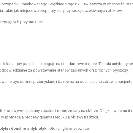
 przypadki umiarkowanego i ciężkiego trądziku, zwłaszcza w obecności sta
a, takie jak miejscowe preparaty, nie przynoszą oczekiwanych efektów.
stępujących przypadkach:
lekarz, gdy pacjent nie reaguje na standardowe terapie. Terapia antybiotyk
są odpowiedzialne za powstawanie stanów zapalnych oraz ropnych pryszczy.
owinno być dobrze przemyślane i bazować na ocenie stanu zdrowia pacjenta
erii, które wywołują stany zapalne i ropne zmiany na skórze. Dzięki swojemu
dz
, wspomagają procesy gojenia i redukują objawy trądziku.
otyki
i
doustne antybiotyki
. Oto ich główne różnice: