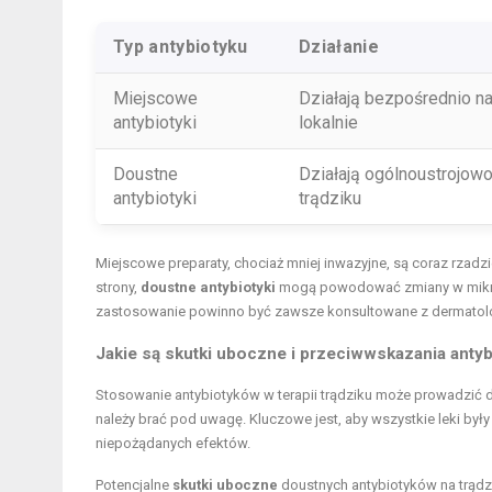
Typ antybiotyku
Działanie
Miejscowe
Działają bezpośrednio na
antybiotyki
lokalnie
Doustne
Działają ogólnoustrojowo
antybiotyki
trądziku
Miejscowe preparaty, chociaż mniej inwazyjne, są coraz rzad
strony,
doustne antybiotyki
mogą powodować zmiany w mikrof
zastosowanie powinno być zawsze konsultowane z dermatolog
Jakie są skutki uboczne i przeciwwskazania antyb
Stosowanie antybiotyków w terapii trądziku może prowadzić 
należy brać pod uwagę. Kluczowe jest, aby wszystkie leki był
niepożądanych efektów.
Potencjalne
skutki uboczne
doustnych antybiotyków na trądz