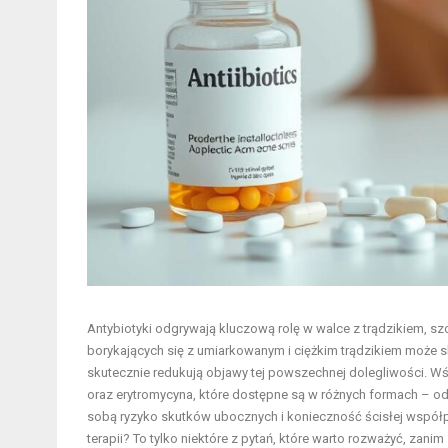
Antybiotyki odgrywają kluczową rolę w walce z trądzikiem, s
borykających się z umiarkowanym i ciężkim trądzikiem może s
skutecznie redukują objawy tej powszechnej dolegliwości. Wśr
oraz erytromycyna, które dostępne są w różnych formach – od t
sobą ryzyko skutków ubocznych i konieczność ścisłej współp
terapii? To tylko niektóre z pytań, które warto rozważyć, zani