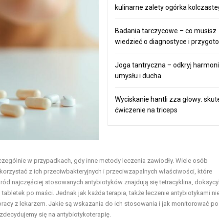
kulinarne zalety ogórka kolczast
Badania tarczycowe – co musisz
wiedzieć o diagnostyce i przygot
Joga tantryczna – odkryj harmonie
umysłu i ducha
Wyciskanie hantli zza głowy: sku
ćwiczenie na triceps
zczególnie w przypadkach, gdy inne metody leczenia zawiodły. Wiele osób
korzystać z ich przeciwbakteryjnych i przeciwzapalnych właściwości, które
ód najczęściej stosowanych antybiotyków znajdują się tetracyklina, doksycy
abletek po maści. Jednak jak każda terapia, także leczenie antybiotykami ni
racy z lekarzem. Jakie są wskazania do ich stosowania i jak monitorować p
m zdecydujemy się na antybiotykoterapię.