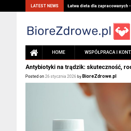
Skip
LATEST NEWS
Łatwa dieta dla zapracowanych -
to
content
HOME
WSPÓŁPRACA I KON
Antybiotyki na trądzik: skuteczność, ro
BioreZdrowe.pl
Posted on
26 stycznia 2026
by