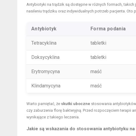
Antybiotyki na trądzik są dostępne w różnych formach, takich 
nasileniu trądziku oraz indywidualnych potrzeb pacjenta. Ot
Antybiotyk
Forma podania
Tetracyklina
tabletki
Doksycyklina
tabletki
Erytromycyna
maść
Klindamycyna
maść
Warto pamiętać, że
skutki uboczne
stosowania antybiotykó
czy zaburzenia florę bakteryjną. Przed rozpoczęciem terapii an
wynikające z takiego leczenia.
Jakie są wskazania do stosowania antybiotyku na 