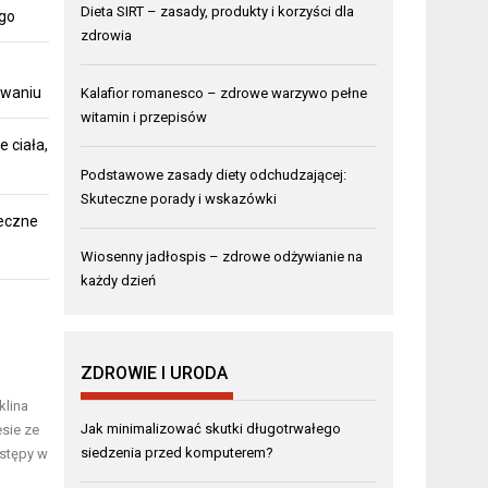
Dieta SIRT – zasady, produkty i korzyści dla
ego
zdrowia
owaniu
Kalafior romanesco – zdrowe warzywo pełne
witamin i przepisów
 ciała,
Podstawowe zasady diety odchudzającej:
Skuteczne porady i wskazówki
teczne
Wiosenny jadłospis – zdrowe odżywianie na
każdy dzień
ZDROWIE I URODA
klina
Jak minimalizować skutki długotrwałego
esie ze
siedzenia przed komputerem?
ostępy w