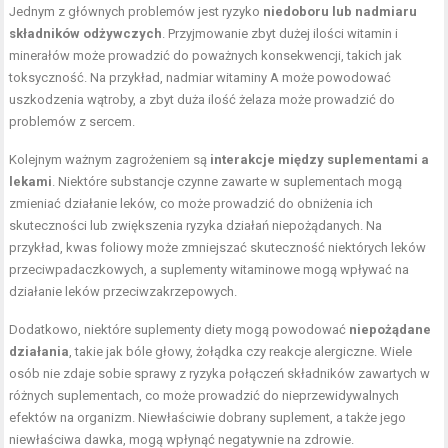
Jednym z głównych problemów jest ryzyko
niedoboru lub nadmiaru
składników odżywczych
. Przyjmowanie zbyt dużej ilości witamin i
minerałów może prowadzić do poważnych konsekwencji, takich jak
toksyczność. Na przykład, nadmiar witaminy A może powodować
uszkodzenia wątroby, a zbyt duża ilość żelaza może prowadzić do
problemów z sercem.
Kolejnym ważnym zagrożeniem są
interakcje między suplementami a
lekami
. Niektóre substancje czynne zawarte w suplementach mogą
zmieniać działanie leków, co może prowadzić do obniżenia ich
skuteczności lub zwiększenia ryzyka działań niepożądanych. Na
przykład, kwas foliowy może zmniejszać skuteczność niektórych leków
przeciwpadaczkowych, a suplementy witaminowe mogą wpływać na
działanie leków przeciwzakrzepowych.
Dodatkowo, niektóre suplementy diety mogą powodować
niepożądane
działania
, takie jak bóle głowy, żołądka czy reakcje alergiczne. Wiele
osób nie zdaje sobie sprawy z ryzyka połączeń składników zawartych w
różnych suplementach, co może prowadzić do nieprzewidywalnych
efektów na organizm. Niewłaściwie dobrany suplement, a także jego
niewłaściwa dawka, mogą wpłynąć negatywnie na zdrowie.