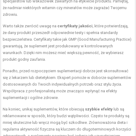
specjalistów lub wskazówek zawartych na etykiecie produktu. Pamiętaj,
że nadmiar niektórych witamin czy minerałów może zagrażać Twojemu
zdrowiu.
Warto także zwrócić uwagę na
certyfikaty jakości
, które potwierdzają,
że dany produkt przeszedł odpowiednie testy i spełnia standardy
bezpieczeństwa. Certyfikaty takie jak GMP (Good Manufacturing Practice)
gwarantują, że suplement jest produkowany w kontrolowanych
warunkach. Dzięki nim możesz mieć większą pewność, że wybierasz
produkt godny zaufania.
Ponadto, przed rozpoczęciem suplementacji dobrze jest skonsultować
się z lekarzem lub dietetykiem. Ekspert pomoże w doborze suplementów
dostosowanych do Twoich indywidualnych potrzeb oraz stylu życia.
Współpraca z profesjonalistą może znacząco wpłynąć na efekty
suplementacji i ogólne zdrowie.
Na koniec, unikaj suplementów, które obiecują
szybkie efekty
lub są
reklamowane w sposób, który budzi wątpliwości. Często te produkty są
mniej skuteczne lub wręcz mogą być szkodliwe. Zrównoważona dieta i
regularna aktywność fizyczna są kluczem do długoterminowych korzyści
zdrowotnych, a suplementy powinny być jedynie ich uzupełnieniem.