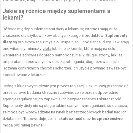
Jakie są różnice między suplementami a
lekami?
Różnice między suplementami diety a lekami są istotne i mają duże
znaczenie dla użytkowników obu tych kategorii produktów.
Suplementy
diety
są projektowane z myślą o uzupełnieniu codziennej diety. Zawierają
one witaminy, minerały,
zioła
lub inne składniki, które mają na celu
wspieranie zdrowia i dobrego samopoczucia. Z drugiej strony,
leki
są
preparatami stosowanymi w celu zapobiegania, diagnozowania lub
leczenia konkretnych chorób i schorzeń. Ich użycie powinno zawsze być
konsultowane z lekarzem.
Jedną z kluczowych różnic jest proces regulacji. Leki muszą przechodzić
przez surowe badania kliniczne i zatwierdzenie przez odpowiednie
agencje regulacyjne, co zapewnia ich bezpieczeństwo i skuteczność.
Suplementy diety nie są objęte takimi samymi wymaganiami, co oznacza,
że mogą być wprowadzane na rynek bez szczegółowych badań nad ich
działaniem. To powoduje, że ich
skuteczność
oraz
bezpieczeństwo
mogą być mniej pewne.