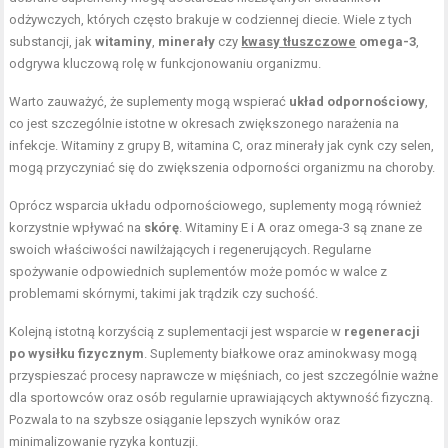
odżywczych, których często brakuje w codziennej diecie. Wiele z tych
substancji, jak
witaminy
,
minerały
czy
kwasy tłuszczowe
omega-3
,
odgrywa kluczową rolę w funkcjonowaniu organizmu.
Warto zauważyć, że suplementy mogą wspierać
układ odpornościowy
,
co jest szczególnie istotne w okresach zwiększonego narażenia na
infekcje. Witaminy z grupy B, witamina C, oraz minerały jak cynk czy selen,
mogą przyczyniać się do zwiększenia odporności organizmu na choroby.
Oprócz wsparcia układu odpornościowego, suplementy mogą również
korzystnie wpływać na
skórę
. Witaminy E i A oraz omega-3 są znane ze
swoich właściwości nawilżających i regenerujących. Regularne
spożywanie odpowiednich suplementów może pomóc w walce z
problemami skórnymi, takimi jak trądzik czy suchość.
Kolejną istotną korzyścią z suplementacji jest wsparcie w
regeneracji
po wysiłku fizycznym
. Suplementy białkowe oraz aminokwasy mogą
przyspieszać procesy naprawcze w mięśniach, co jest szczególnie ważne
dla sportowców oraz osób regularnie uprawiających aktywność fizyczną.
Pozwala to na szybsze osiąganie lepszych wyników oraz
minimalizowanie ryzyka kontuzji.