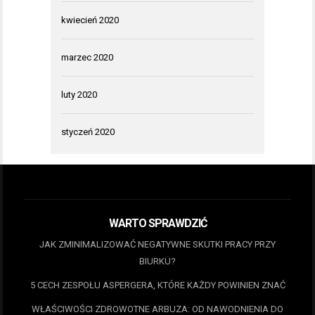
kwiecień 2020
marzec 2020
luty 2020
styczeń 2020
WARTO SPRAWDZIĆ
JAK ZMINIMALIZOWAĆ NEGATYWNE SKUTKI PRACY PRZY
BIURKU?
5 CECH ZESPOŁU ASPERGERA, KTÓRE KAŻDY POWINIEN ZNAĆ
WŁAŚCIWOŚCI ZDROWOTNE ARBUZA: OD NAWODNIENIA DO