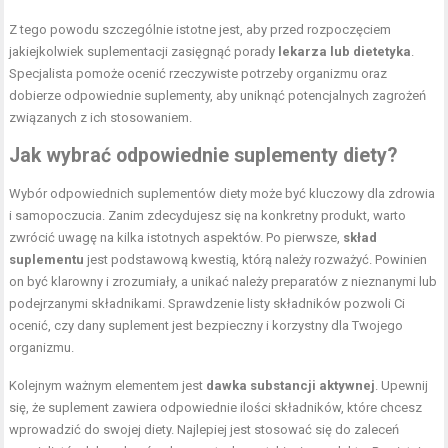
Z tego powodu szczególnie istotne jest, aby przed rozpoczęciem
jakiejkolwiek suplementacji zasięgnąć porady
lekarza lub dietetyka
.
Specjalista pomoże ocenić rzeczywiste potrzeby organizmu oraz
dobierze odpowiednie suplementy, aby uniknąć potencjalnych zagrożeń
związanych z ich stosowaniem.
Jak wybrać odpowiednie suplementy diety?
Wybór odpowiednich suplementów diety może być kluczowy dla zdrowia
i samopoczucia. Zanim zdecydujesz się na konkretny produkt, warto
zwrócić uwagę na kilka istotnych aspektów. Po pierwsze,
skład
suplementu
jest podstawową kwestią, którą należy rozważyć. Powinien
on być klarowny i zrozumiały, a unikać należy preparatów z nieznanymi lub
podejrzanymi składnikami. Sprawdzenie listy składników pozwoli Ci
ocenić, czy dany suplement jest bezpieczny i korzystny dla Twojego
organizmu.
Kolejnym ważnym elementem jest
dawka substancji aktywnej
. Upewnij
się, że suplement zawiera odpowiednie ilości składników, które chcesz
wprowadzić do swojej diety. Najlepiej jest stosować się do zaleceń