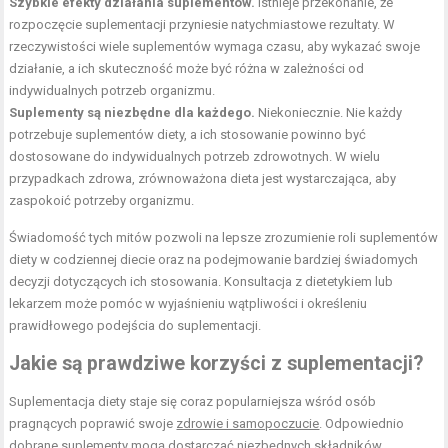
Szybkie efekty działania suplementów.
Istnieje przekonanie, że
rozpoczęcie suplementacji przyniesie natychmiastowe rezultaty. W
rzeczywistości wiele suplementów wymaga czasu, aby wykazać swoje
działanie, a ich skuteczność może być różna w zależności od
indywidualnych potrzeb organizmu.
Suplementy są niezbędne dla każdego.
Niekoniecznie. Nie każdy
potrzebuje suplementów diety, a ich stosowanie powinno być
dostosowane do indywidualnych potrzeb zdrowotnych. W wielu
przypadkach zdrowa,
zrównoważona dieta
jest wystarczająca, aby
zaspokoić potrzeby organizmu.
Świadomość tych mitów pozwoli na lepsze zrozumienie roli suplementów
diety w codziennej diecie oraz na podejmowanie bardziej świadomych
decyzji dotyczących ich stosowania. Konsultacja z dietetykiem lub
lekarzem może pomóc w wyjaśnieniu wątpliwości i określeniu
prawidłowego podejścia do suplementacji.
Jakie są prawdziwe korzyści z suplementacji?
Suplementacja diety staje się coraz popularniejsza wśród osób
pragnących poprawić swoje
zdrowie i samopoczucie
. Odpowiednio
dobrane suplementy mogą dostarczać niezbędnych składników