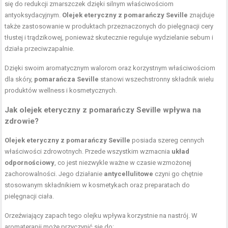
się do redukcji zmarszczek dzięki silnym właściwościom
antyoksydacyjnym.
Olejek eteryczny z pomarańczy Seville
znajduje
także zastosowanie w produktach przeznaczonych do pielęgnacji cery
tłustej i trądzikowej, ponieważ skutecznie reguluje wydzielanie sebum i
działa przeciwzapalnie.
Dzięki swoim aromatycznym walorom oraz korzystnym właściwościom
dla skóry,
pomarańcza Seville
stanowi wszechstronny składnik wielu
produktów wellness i kosmetycznych.
Jak olejek eteryczny z pomarańczy Seville wpływa na
zdrowie?
Olejek eteryczny z pomarańczy Seville
posiada szereg cennych
właściwości zdrowotnych. Przede wszystkim wzmacnia
układ
odpornościowy
, co jest niezwykle ważne w czasie wzmożonej
zachorowalności. Jego działanie
antycellulitowe
czyni go chętnie
stosowanym składnikiem w kosmetykach oraz preparatach do
pielęgnacji ciała.
Orzeźwiający zapach tego olejku wpływa korzystnie na nastrój. W
aromaterapii może przyczynić się do: