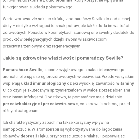
to również doskonałe źródło
błonnika
, który korzystnie wpływa na
funkcjonowanie układu pokarmowego.
Warto wprowadzić sok lub skórkę z pomarańczy Seville do codziennej
diety – nie tylko wzbogaci to smak potraw, ale także doda im wartości
zdrowotnych. Ponadto w kosmetykach stanowią one świetny dodatek do
produktów pielęgnacyjnych dzięki swoim właściwościom
przeciwstarzeniowym oraz regeneracyjnym.
Jakie są zdrowotne właściwości pomarańczy Seville?
Pomarańcze Seville
, znane z wyjątkowego smaku i intensywnego
aromatu, oferują szereg prozdrowotnych właściwości. Przede wszystkim
wspierają
układ immunologiczny
dzięki wysokiej zawartości
witaminy
C
, co czyni je skutecznym sprzymierzeńcem w walce z przeziębieniami
oraz innymi infekcjami. Dodatkowo, te pomarańcze mają działanie
przeciwbakteryjne
i
przeciwwirusowe
, co zapewnia ochronę przed
różnymi patogenami.
Ich charakterystyczny zapach ma także korzystny wpływ na
samopoczucie. W aromaterapii są wykorzystywane do łagodzenia
objawów
depresji
i
lęku
, przynosząc uczucie relaksu i poprawiając