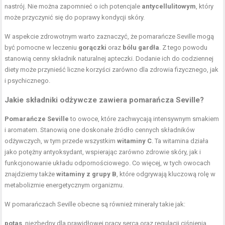
nastrój. Nie można zapomnieć o ich potencjale
antycellulitowym
, który
może przyczynić się do poprawy kondycji skóry.
W aspekcie zdrowotnym warto zaznaczyć, że pomarańcze Seville mogą
być pomocne w leczeniu
gorączki
oraz
bólu gardła
. Z tego powodu
stanowią cenny składnik naturalnej apteczki. Dodanie ich do codziennej
diety może przynieść liczne korzyści zarówno dla zdrowia fizycznego, jak
i psychicznego.
Jakie
składniki odżywcze
zawiera pomarańcza Seville?
Pomarańcze Seville
to owoce, które zachwycają intensywnym smakiem
i aromatem. Stanowią one doskonałe źródło cennych składników
odżywczych, w tym przede wszystkim
witaminy C
. Ta witamina działa
jako potężny antyoksydant, wspierając zarówno zdrowie skóry, jak i
funkcjonowanie układu odpornościowego. Co więcej, w tych owocach
znajdziemy także
witaminy z grupy B
, które odgrywają kluczową rolę w
metabolizmie energetycznym organizmu.
W pomarańczach Seville obecne są również minerały takie jak:
potas
, niezbędny dla prawidłowej pracy serca oraz regulacji ciśnienia