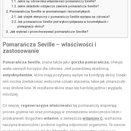
Jakie są zdrowotne właściwości pomarańczy Seville?
Jakie składniki odżywcze zawiera pomarańcza Seville?
Pomarańcza Seville w aromaterapii i kosmetykach
Jak olejek eteryczny z pomarańczy Seville wpływa na zdrowie?
Jak pomarańcza Seville jest wykorzystywana w kosmetykach i
pielęgnacji skóry?
Jak wybrać i przechowywać pomarańcze Seville?
Pomarańcza Seville – właściwości i
zastosowanie
Pomarańcza Seville
, znana także jako
gorzka pomarańcza
, oferuje
wiele cennych korzyści dla zdrowia. Jest prawdziwą skarbnicą
antyoksydantów
, które mają pozytywny wpływ na kondycję skóry. Dzięki
nim można zredukować widoczne oznaki starzenia, takie jak zmarszczki
oraz drobne linie. W rezultacie skóra staje się bardziej jędrna i wygląda
młodziej.
Co więcej,
regeneracyjne właściwości
tej pomarańczy wspierają
proces gojenia ran oraz pomagają w zmniejszeniu widoczności blizn i
przebarwień. Bogactwo
witamin
, a zwłaszcza
witaminy C
, wzmacnia
naczynia krwionośne i podnosi ogólną odporność organizmu. Te owoce