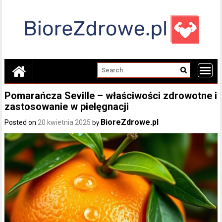
Skip
to
content
Pomarańcza Seville – właściwości zdrowotne i
zastosowanie w pielęgnacji
BioreZdrowe.pl
Posted on
20 kwietnia 2025
by