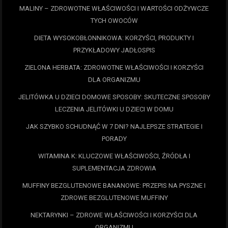
MALINY – ZDROWOTNE WŁAŚCIWOŚCI I WARTOŚCI ODŻYWCZE
TYCH OWOCÓW
DIETA WYSOKOBŁONNIKOWA: KORZYŚCI, PRODUKTY I
PRZYKŁADOWY JADŁOSPIS
ZIELONA HERBATA: ZDROWOTNE WŁAŚCIWOŚCI I KORZYŚCI
DLA ORGANIZMU
JELITÓWKA U DZIECI DOMOWE SPOSOBY: SKUTECZNE SPOSOBY
LECZENIA JELITÓWKI U DZIECI W DOMU
JAK SZYBKO SCHUDNĄĆ W 7 DNI? NAJLEPSZE STRATEGIE I
PORADY
WITAMINA K: KLUCZOWE WŁAŚCIWOŚCI, ŹRÓDŁA I
SUPLEMENTACJA ZDROWIA
MUFFINY BEZGLUTENOWE BANANOWE: PRZEPIS NA PYSZNE I
ZDROWE BEZGLUTENOWE MUFFINY
NEKTARYNKI – ZDROWE WŁAŚCIWOŚCI I KORZYŚCI DLA
ORGANIZMU