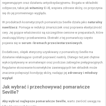
regenerującym oraz działaniu antyoksydacyjnemu. Bogata w składniki
odżywcze, takie jak
witaminy C i E
, wspiera zdrowie skóry, co przyczynia
się do jej promiennego wyglądu.
W produktach kosmetycznych pomarańcza Seville działa jako
naturalny
nawilżacz
. Pomaga w redukcji zmarszczek oraz poprawia elastyczność
cery. Jej gojące właściwości są szczególnie cenione w preparatach, które
zwalczają blizny i przebarwienia. Ekstrakt z tej pomarańczy często
pojawia się w
serum
i
kremach przeciwstarzeniowych
.
Dodatkowo, olejek eteryczny uzyskiwany z pomarańczy Seville ma
działanie relaksujące i potrafi poprawić nastrój. Dlatego też jest chętnie
wykorzystywany w aromaterapii oraz podczas zabiegów pielęgnacyjnych.
Regularne stosowanie kosmetyków zawierających ten składnik może
znacznie polepszyć kondycję skóry, nadając jej
zdrowszy i młodszy
wygląd
.
Jak wybrać i przechowywać pomarańcze
Seville?
Aby wybrać najlepsze pomarańcze Seville
, warto zwrócić uwagę na