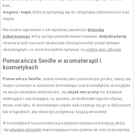
krwi,
magnez
i
wapń
, które przyczyniają się do utrzymania zdrowia kości oraz
mięśni.
Nie można zapomnieć o ich wysokiej zawartości
błonnika
pokarmowego
, który sprzyja prawidłowemu trawieniu.
Antyoksydanty
obecne w tych owocach skutecznie chronią komórki przed stresem
oksydacyjnym, co może korzystnie wpływać na
ogólny stan zdrowia
.
Pomarańcza Seville w aromaterapii i
kosmetykach
Pomarańcza Seville
, znana również jako pomarańcza gorzka, cieszy się
dużym uznaniem w dziedzinie aromaterapii oraz kosmetyków ze względu
na swoje niezwykłe właściwości. Jej
olejek eteryczny
ma działanie
relaksujące i uspokajające, co sprawia, że doskonale łagodzi objawy
stresu oraz lęku. W aromaterapii często wykorzystuje się go w dyfuzorach
lub w kąpielach, aby stworzyć przyjemną i kojącą atmosferę.
W kosmetykach ta pomarańcza pozytywnie wpływa na kondycję skóry.
Jej
naturalne składniki
wspomagają proces gojenia ran oraz przyczyniają