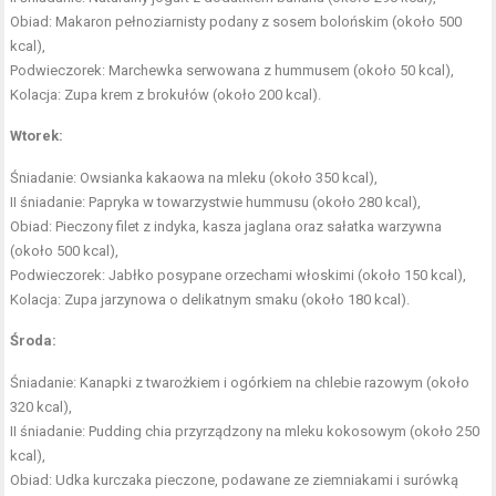
Obiad:
Makaron pełnoziarnisty
podany z sosem bolońskim (około 500
kcal),
Podwieczorek: Marchewka serwowana z hummusem (około 50 kcal),
Kolacja: Zupa krem z brokułów (około 200 kcal).
Wtorek:
Śniadanie: Owsianka kakaowa na mleku (około 350 kcal),
II śniadanie: Papryka w towarzystwie hummusu (około 280 kcal),
Obiad: Pieczony filet z indyka, kasza jaglana oraz sałatka warzywna
(około 500 kcal),
Podwieczorek: Jabłko posypane
orzechami włoskimi
(około 150 kcal),
Kolacja: Zupa jarzynowa o delikatnym smaku (około 180 kcal).
Środa:
Śniadanie: Kanapki z twarożkiem i ogórkiem na chlebie razowym (około
320 kcal),
II śniadanie: Pudding chia przyrządzony na mleku kokosowym (około 250
kcal),
Obiad: Udka kurczaka pieczone, podawane ze ziemniakami i surówką