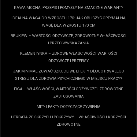
KAWA MOCHA: PRZEPIS I POMYSŁY NA SMACZNE WARIANTY
IDEALNA WAGA DO WZROSTU 170: JAK OBLICZYĆ OPTYMALNĄ
WAGĘ DLA WZROSTU 170 CM
BRUKIEW – WARTOŚCI ODŻYWCZE, ZDROWOTNE WŁAŚCIWOŚCI
I PRZECIWWSKAZANIA
KLEMENTYNKA – ZDROWE WŁAŚCIWOŚCI, WARTOŚCI
ODŻYWCZE I PRZEPISY
JAK MINIMALIZOWAĆ SZKODLIWE EFEKTY DŁUGOTRWAŁEGO
STRESU DLA ZDROWIA PSYCHICZNEGO W MIEJSCU PRACY?
FIGA – WŁAŚCIWOŚCI, WARTOŚCI ODŻYWCZE I ZDROWOTNE
ZASTOSOWANIA
MITY I FAKTY DOTYCZĄCE ŻYWIENIA
HERBATA ZE SKRZYPU I POKRZYWY – WŁAŚCIWOŚCI I KORZYŚCI
ZDROWOTNE