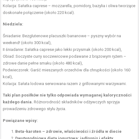
Kolacja: Sałatka caprese – mozzarella, pomidory, bazylia i oliwa tworzące
doskonałe połączenie (około 220 kcal).
Niedziela:
Śniadanie: Bezglutenowe placuszki bananowe – pyszny wybór na
weekend! (około 300 kcal),
II śniadanie: Sałatka caprese jako lekki przysmak (około 200 kcal),
Obiad: Soczyste curry soczewicowe podawane z brązowym ryżem –
zdrowe danie pełne smaku (około 480 kcal),
Podwieczorek: Garść mieszanych orzechów dla chrupkości (około 160
kcal),
Kolacja: Sałata lodowa serwowana razem z grillowanymi warzywami.
Taki plan posiłków nie tylko odpowiada wymaganej kaloryczności
każdego dania.
Różnorodność składników odżywczych sprzyja
prowadzeniu zdrowego stylu życia.
Powiązane wpisy:
Beta-karoten – zdrowie, właściwości i źródła w diecie
Dwutygodniowa dieta jogurtowa: jadłospis i efekty