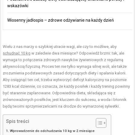
wskazówki
Wiosenny jadłospis – zdrowe odżywianie na każdy dzień
Wielu z nas marzy o szybkiej utracie wagi, ale czy to możliwe, aby
schudnąć 10 kg
w zaledwie dwa miesiące? Odpowiedź brzmi: tak, ale
wymaga to połączenia zdrowych nawyków żywieniowych z regularną
aktywnością fizyczną. Proces ten nie tylko wymaga silnej woli, ale także
zrozumienia podstawowych zasad dotyczących diety i spalania kalorii.
Aby osiągnąć ten cel, trzeba wytworzyć deficyt kaloryczny na poziomie
1283 kcal dziennie, co oznacza, że każdy posiłek i każdy trening powinny
być starannie zaplanowane. Odpowiednia dieta, składająca się z
zrównoważonych posiłków, jest kluczem do sukcesu, a woda i błonnik
będą twoimi sprzymierzeńcami na drodze do wymarzonej sylwetki.
Spis treści
Wprowadzenie do odchudzania 10 kg w 2 miesiące