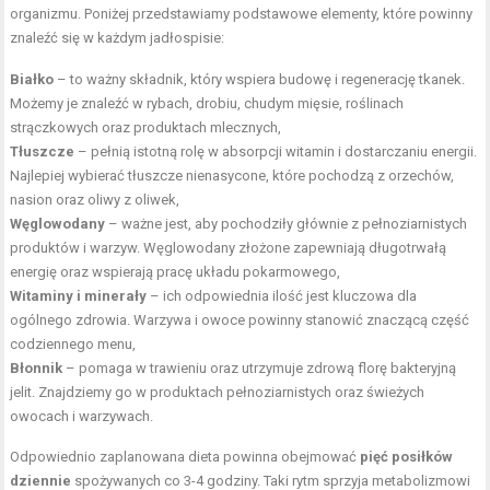
organizmu. Poniżej przedstawiamy podstawowe elementy, które powinny
znaleźć się w każdym jadłospisie:
Białko
– to ważny składnik, który wspiera budowę i regenerację tkanek.
Możemy je znaleźć w rybach, drobiu, chudym mięsie, roślinach
strączkowych oraz produktach mlecznych,
Tłuszcze
– pełnią istotną rolę w absorpcji witamin i dostarczaniu energii.
Najlepiej wybierać tłuszcze nienasycone, które pochodzą z orzechów,
nasion oraz oliwy z oliwek,
Węglowodany
– ważne jest, aby pochodziły głównie z pełnoziarnistych
produktów i warzyw. Węglowodany złożone zapewniają długotrwałą
energię oraz wspierają pracę układu pokarmowego,
Witaminy i minerały
– ich odpowiednia ilość jest kluczowa dla
ogólnego zdrowia. Warzywa i owoce powinny stanowić znaczącą część
codziennego menu,
Błonnik
– pomaga w trawieniu oraz utrzymuje zdrową florę bakteryjną
jelit. Znajdziemy go w produktach pełnoziarnistych oraz świeżych
owocach i warzywach.
Odpowiednio zaplanowana dieta powinna obejmować
pięć posiłków
dziennie
spożywanych co 3-4 godziny. Taki rytm sprzyja metabolizmowi