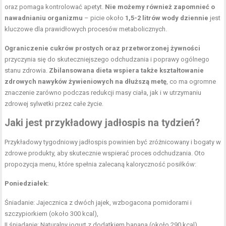
oraz pomaga kontrolować apetyt.
Nie możemy również zapomnieć o
nawadnianiu organizmu
– picie około
1,5-2 litrów wody dziennie
jest
kluczowe dla prawidłowych procesów metabolicznych.
Ograniczenie cukrów prostych oraz przetworzonej żywności
przyczynia się do skuteczniejszego odchudzania i poprawy ogólnego
stanu zdrowia.
Zbilansowana dieta wspiera także kształtowanie
zdrowych nawyków żywieniowych na dłuższą metę
, co ma ogromne
znaczenie zarówno podczas redukcji masy ciała, jak i w utrzymaniu
zdrowej sylwetki przez całe życie.
Jaki jest przykładowy
jadłospis na tydzień
?
Przykładowy tygodniowy jadłospis powinien być zróżnicowany i bogaty w
zdrowe produkty, aby skutecznie wspierać proces odchudzania. Oto
propozycja menu, które spełnia zalecaną kaloryczność posiłków:
Poniedziałek:
Śniadanie: Jajecznica z dwóch jajek, wzbogacona pomidorami i
szczypiorkiem (około 300 kcal),
II śniadanie: Naturalny jogurt z dodatkiem banana (około 290 kcal),