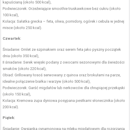
kapuścianą (około 500 kcal),
Podwieczorek: Orzeźwiające smoothie truskawkowe bez cukru (około
100 kcal),
Kolacja: Sałatka grecka – feta, oliwa, pomidory, ogórek i cebula w jednej
misce (około 250 kcal).
Czwartek:
Śniadanie: Omlet ze szpinakiem oraz serem feta jako pyszny początek
dnia (około 350 kcal),
II śniadanie: Serek wiejski podany z owocami sezonowymi dla świeżości
smaków (około 220 kcal),
Obiad: Grillowany łosoś serwowany z quinoa oraz brokułami na parze,
idealne połączenie białka i warzyw (około 500 kcal),
Podwieczorek: Garść migdałów lub nerkowców dla chrupiącej przekąski
(około 150 kcal),
Kolacja: Kremowa zupa dyniowa posypana pestkami słonecznika (około
200 kcal).
Piątek:
Śniadanie: Owsianka cynamonowa na mleku migdałowym dla rozgrzania