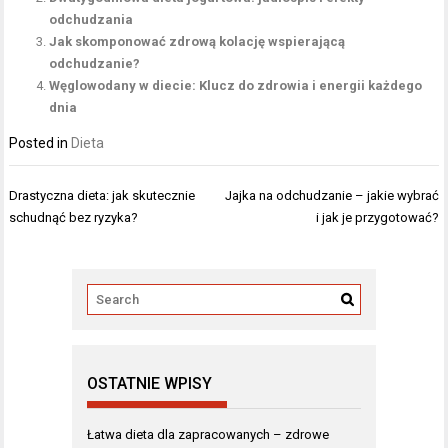
odchudzania
Jak skomponować zdrową kolację wspierającą
odchudzanie?
Węglowodany w diecie: Klucz do zdrowia i energii każdego
dnia
Posted in
Dieta
Nawigacja
Drastyczna dieta: jak skutecznie
Jajka na odchudzanie – jakie wybrać
wpisu
schudnąć bez ryzyka?
i jak je przygotować?
OSTATNIE WPISY
Łatwa dieta dla zapracowanych – zdrowe