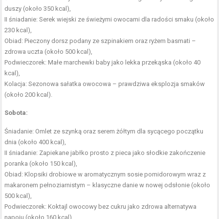
duszy (około 350 kcal),
II śniadanie: Serek wiejski ze świeżymi owocami dla radości smaku (około
230 kcal),
Obiad: Pieczony dorsz podany ze szpinakiem oraz ryżem basmati –
zdrowa uczta (około 500 kcal),
Podwieczorek: Małe marchewki baby jako lekka przekąska (około 40
kcal),
Kolacja: Sezonowa sałatka owocowa – prawdziwa eksplozja smaków
(około 200 kcal).
Sobota:
Śniadanie: Omlet ze szynką oraz serem żółtym dla sycącego początku
dnia (około 400 kcal),
II śniadanie: Zapiekane jabłko prosto z pieca jako słodkie zakończenie
poranka (około 150 kcal),
Obiad: Klopsiki drobiowe w aromatycznym sosie pomidorowym wraz z
makaronem pełnoziarnistym – klasyczne danie w nowej odsłonie (około
500 kcal),
Podwieczorek: Koktajl owocowy bez cukru jako zdrowa alternatywa
napoju (około 160 kcal),