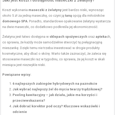
Jaki jest koszt i dostępność maseczki z żelatyny?
Koszt wykonania
maseczki z żelatyny
jest bardzo niski, wynosząc
około 5 zł za jedną maseczkę, co czyni ją
taną
opcją dla miłośników
domowego SPA
. Ponadto, standardowe opakowanie żelatyny wystarcza
na dwie maseczki, co dodatkowo podkreśla jej ekonomiczność.
Żelatyna jest łatwo dostępna w
sklepach spożywczych
oraz
apteka
ch,
co sprawia, że każdy może samodzielnie stworzyć tę pielęgnacyjną
mieszankę. Dzięki temu nie trzeba inwestować w drogie produkty
kosmetyczne, aby dbać o skórę. Warto także zaznaczyć, że zaleca się
stosowanie maseczki raz w tygodniu, co sprawia, że jej koszt w skali
miesiąca jest niezwykle niski.
Powiązane wpisy:
6 najlepszych zabiegów hybrydowych na paznokcie
Jak wybrać najlepszy żel do mycia twarzy trądzikowej?
Peeling kawitacyjny – jak działa, jakie ma korzyści i
przeciwwskazania?
Jak dobrać korektor pod oczy? Kluczowe wskazówki i
odcienie