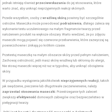
jednak istnieją również
przeciwwskazania
do jej stosowania, które
warto znać, aby uniknąć nieprzyjemnych reakcji skórnych.
Przede wszystkim, osoby z
wrażliwą skórą
powinny być szczególnie
ostrożne. Maseczka może powodować
podrażnienia
, dlatego zaleca się
wykonanie testu uczuleniowego na małym fragmencie twarzy przed
nałożeniem produkt na większe obszary. Warto wiedzieć, że po zdjęciu
maseczki mogą pojawić się czerwone przebarwienia, które zazwyczaj są
powierzchowne i znikają po krótkim czasie.
Przetestuj maseczkę na małym obszarze skóry przed pełnym nałożeniem,
Zachowaj ostrożność, jeśli masz skórę wrażliwą lub skłonną do alergii,
Nie stosuj maseczki więcej niż raz w tygodniu, aby uniknąć obciążenia
skóry.
W przypadku wystąpienia jakichkolwiek
nieprzyjemnych reakcji
, takich
jak swędzenie, pieczenie lub długotrwałe zaczerwienienie, należy
zaprzestać stosowania maseczki
. Przestrzeganie tych zaleceń
zwiększy
efektywność
domowych zabiegów oraz bezpieczeństwo w
pielęgnacji twarzy.