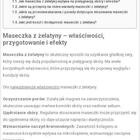
Jak maseczka z żelatyny wpływa na pielęgnację skóry i włosów?
Jakie są przepisy na różne warianty maseczki z żelatyny?
Jakie są przeciwwskazania i porady dotyczące stosowania maseczki
z żelatyny?
Jaki jest koszt i dostępność maseczki z żelatyny?
Maseczka z żelatyny – właściwości,
przygotowanie i efekty
Maseczka z żelatyny
to skuteczny sposób na uzyskanie gładkiej cery,
który cieszy się dużą popularnością w pielęgnacji skóry. Ma wiele
korzystnych właściwości, które przyczyniają się do poprawy wyglądu i
kondycji skóry.
Oto
najważniejsze właściwości
maseczki z żelatyny:
Oczyszczanie porów:
Działa jak magnes na zanieczyszczenia,
skutecznie usuwając
martwe komórki
skóry oraz nadmiar sebum.
Ujędrnianie skóry:
Regularne stosowanie maseczki może przyczynić się
do ujędrnienia skóry, co daje uczucie napięcia i elastyczności.
Wzmacnianie naczyń krwionośnych:
Zawartość kolagenu w
maseczce korzystnie wpływa na mikrokrążenie, wzmacniając naczynia