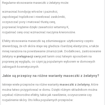
Regularne stosowanie maseczki z żelatyny może:
wzmacniać kondycję włosów i paznokci,
zapobiegać trądzikowi i niwelować zaskórniki,
oczyszczać pory i matować tłustą cerę,
poprawiać krążenie dzięki zawartości witaminy K,
rozjaśniać cerę oraz wzmacniać naczynia krwionośne.
Efekty stosowania maseczki są zdumiewające: użytkownicy często
stwierdzają, że ich skóra staje się gładsza i bardziej elastyczna, a także
mniej narażona na powstawanie zmarszczek. Dodatkowo, zastosowanie
żelatyny w
pielęgnacji cery
jest tanim oraz łatwym sposobem na
poprawę jej wyglądu, co czyni ją popularnym wyborem w domowych
zabiegach kosmetycznych.
Jakie są przepisy na różne warianty maseczki z żelatyny?
Istnieje wiele przepisów na różne warianty
maseczki z żelatyny
, które
można łatwo przygotować w domu. Dzięki różnym składnikom można
uzyskać różnorodne efekty, takie jak nawilżenie, oczyszczenie czy
rozjaśnienie skóry. Oto kilka popularnych przepisów: