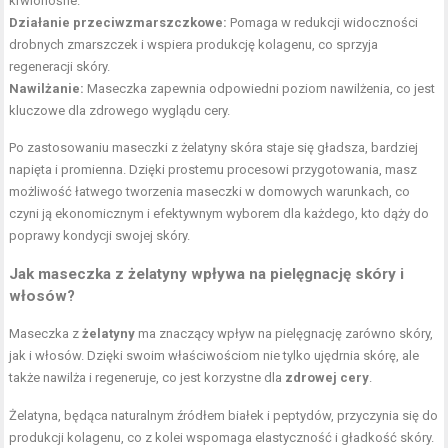
krwionośne.
Działanie przeciwzmarszczkowe:
Pomaga w redukcji widoczności
drobnych zmarszczek i wspiera produkcję kolagenu, co sprzyja
regeneracji skóry.
Nawilżanie:
Maseczka zapewnia odpowiedni poziom nawilżenia, co jest
kluczowe dla zdrowego wyglądu cery.
Po zastosowaniu maseczki z żelatyny skóra staje się gładsza, bardziej
napięta i promienna. Dzięki prostemu procesowi przygotowania, masz
możliwość łatwego tworzenia maseczki w domowych warunkach, co
czyni ją ekonomicznym i efektywnym wyborem dla każdego, kto dąży do
poprawy kondycji swojej skóry.
Jak maseczka z żelatyny wpływa na pielęgnację skóry i
włosów?
Maseczka z
żelatyny
ma znaczący wpływ na pielęgnację zarówno skóry,
jak i włosów. Dzięki swoim właściwościom nie tylko ujędrnia skórę, ale
także nawilża i regeneruje, co jest korzystne dla
zdrowej cery
.
Żelatyna, będąca naturalnym źródłem białek i peptydów, przyczynia się do
produkcji kolagenu, co z kolei wspomaga elastyczność i gładkość skóry.