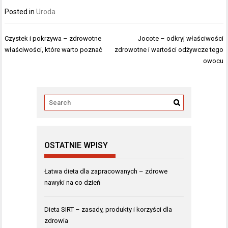
Posted in
Uroda
Nawigacja
Czystek i pokrzywa – zdrowotne
Jocote – odkryj właściwości
wpisu
właściwości, które warto poznać
zdrowotne i wartości odżywcze tego
owocu
OSTATNIE WPISY
Łatwa dieta dla zapracowanych – zdrowe
nawyki na co dzień
Dieta SIRT – zasady, produkty i korzyści dla
zdrowia