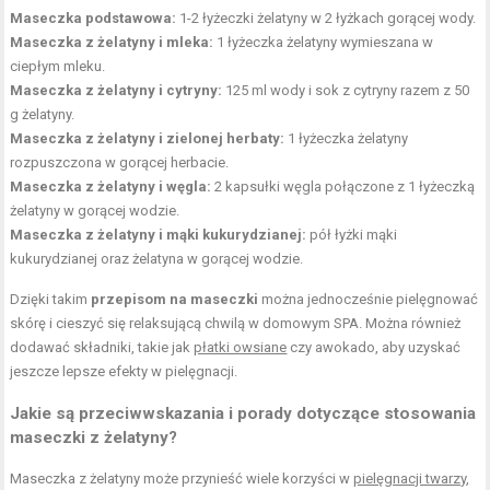
Maseczka podstawowa:
1-2 łyżeczki żelatyny w 2 łyżkach gorącej wody.
Maseczka z żelatyny i mleka:
1 łyżeczka żelatyny wymieszana w
ciepłym mleku.
Maseczka z żelatyny i cytryny:
125 ml wody i sok z cytryny razem z 50
g żelatyny.
Maseczka z żelatyny i zielonej herbaty:
1 łyżeczka żelatyny
rozpuszczona w gorącej herbacie.
Maseczka z żelatyny i węgla:
2 kapsułki węgla połączone z 1 łyżeczką
żelatyny w gorącej wodzie.
Maseczka z żelatyny i mąki kukurydzianej:
pół łyżki mąki
kukurydzianej oraz żelatyna w gorącej wodzie.
Dzięki takim
przepisom na maseczki
można jednocześnie pielęgnować
skórę i cieszyć się relaksującą chwilą w domowym SPA. Można również
dodawać składniki, takie jak
płatki owsiane
czy awokado, aby uzyskać
jeszcze lepsze efekty w pielęgnacji.
Jakie są przeciwwskazania i porady dotyczące stosowania
maseczki z żelatyny?
Maseczka z żelatyny może przynieść wiele korzyści w
pielęgnacji twarzy
,