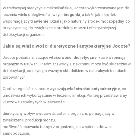
W tradycyjnej medycynie meksykańskiej, Jocote wykorzystywane jest do
leczenia wielu dolegliwości, w tym
biegunki
, a także jako środek
wspomagający
trawienie
. Działa jako naturalny środek moczopędny, co
przyczynia się do zwiększenia produkcji moczu i efektywniejszej
detoksykacji organizmu.
Jakie są właściwości diuretyczne i antybakteryjne Jocote?
Jocote posiada znaczące
właściwości diuretyczne
, które wspierają
organizm w usuwaniu nadmiaru wody. Dzięki temu może być skuteczny w
detoksykacji, co czyni go ważnym składnikiem w naturalnych terapiach
zdrowotnych.
Oprócz tego, liście Jocote wykazują
właściwości antybakteryjne
, co
umożliwia ich wykorzystanie w leczeniu infekcji. Poniżej przedstawiamy
kluczowe aspekty tych właściwości:
diuretyczny wpływ owoców Jocote na organizm, pomagający w
zwiększeniu produkcji moczu,
możliwość usuwania toksyn z organizmu, co wspiera zdrowie i
samopoczucie,