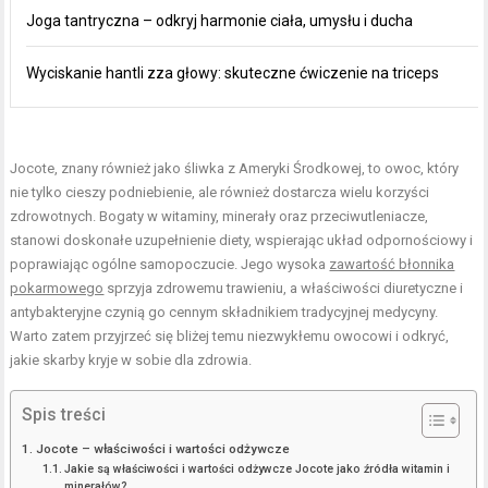
Joga tantryczna – odkryj harmonie ciała, umysłu i ducha
Wyciskanie hantli zza głowy: skuteczne ćwiczenie na triceps
Jocote, znany również jako śliwka z Ameryki Środkowej, to owoc, który
nie tylko cieszy podniebienie, ale również dostarcza wielu korzyści
zdrowotnych. Bogaty w witaminy, minerały oraz przeciwutleniacze,
stanowi doskonałe uzupełnienie diety, wspierając układ odpornościowy i
poprawiając ogólne samopoczucie. Jego wysoka
zawartość błonnika
pokarmowego
sprzyja zdrowemu trawieniu, a właściwości diuretyczne i
antybakteryjne czynią go cennym składnikiem tradycyjnej medycyny.
Warto zatem przyjrzeć się bliżej temu niezwykłemu owocowi i odkryć,
jakie skarby kryje w sobie dla zdrowia.
Spis treści
Jocote – właściwości i wartości odżywcze
Jakie są właściwości i wartości odżywcze Jocote jako źródła witamin i
minerałów?