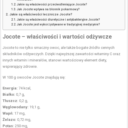
Jakie są właściwości przeciwutleniające Jocote?
Jak Jocote wpływa na błonnik pokarmowy?
Jakie są właściwości lecznicze Jocote?
Jakie są właściwości diuretyczne i antybakteryjne Jocote?
Jak Jocote jest wykorzystywane w tradycyjnej medycynie?
Jocote – właściwości i
wartości odżywcze
Jocote to nie tylko smaczny owoc, ale także bogate źródło cennych
składników odżywczych. Dzięki najwyższej zawartości witaminy C oraz
innych witamin i minerałów, stanowi wartościowy element diety,
wspierający zdrowie.
W 100 g owoców Jocote znajdują się:
Energia:
74 kcal,
Białko:
0,7 g,
Tłuszcz:
0,2 g,
Węglowodany:
19,1 g,
Wapń:
17 mg,
Żelazo:
0,72 mg,
Potas:
250 mg,