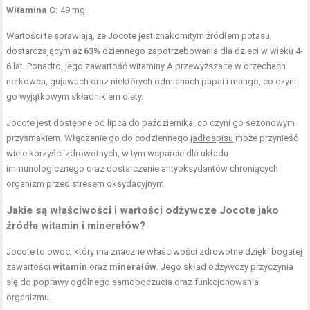
Witamina C:
49 mg.
Wartości te sprawiają, że Jocote jest znakomitym źródłem potasu,
dostarczającym aż
63%
dziennego zapotrzebowania dla dzieci w wieku 4-
6 lat. Ponadto, jego zawartość witaminy A przewyższa tę w orzechach
nerkowca, gujawach oraz niektórych odmianach papai i mango, co czyni
go wyjątkowym składnikiem diety.
Jocote jest dostępne od lipca do października, co czyni go sezonowym
przysmakiem. Włączenie go do codziennego
jadłospisu
może przynieść
wiele korzyści zdrowotnych, w tym wsparcie dla układu
immunologicznego oraz dostarczenie antyoksydantów chroniących
organizm przed stresem oksydacyjnym.
Jakie są właściwości i wartości odżywcze Jocote jako
źródła witamin i minerałów?
Jocote to owoc, który ma znaczne właściwości zdrowotne dzięki bogatej
zawartości
witamin
oraz
minerałów
. Jego skład odżywczy przyczynia
się do poprawy ogólnego samopoczucia oraz funkcjonowania
organizmu.