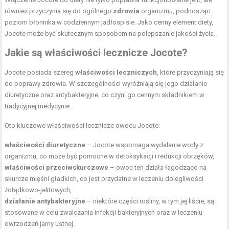
również przyczynia się do ogólnego
zdrowia
organizmu, podnosząc
poziom błonnika w codziennym jadłospisie. Jako cenny element diety,
Jocote może być skutecznym sposobem na polepszanie jakości życia.
Jakie są właściwości lecznicze Jocote?
Jocote posiada szereg
właściwości leczniczych
, które przyczyniają się
do poprawy zdrowia. W szczególności wyróżniają się jego działanie
diuretyczne oraz antybakteryjne, co czyni go cennym składnikiem w
tradycyjnej medycynie.
Oto kluczowe właściwości lecznicze owocu Jocote:
właściwości diuretyczne
– Jocote wspomaga wydalanie wody z
organizmu, co może być pomocne w detoksykacji i redukcji obrzęków,
właściwości przeciwskurczowe
– owoc ten działa łagodząco na
skurcze mięśni gładkich, co jest przydatne w leczeniu dolegliwości
żołądkowo-jelitowych,
działanie antybakteryjne
– niektóre części rośliny, w tym jej liście, są
stosowane w celu zwalczania infekcji bakteryjnych oraz w leczeniu
owrzodzeń jamy ustnej.