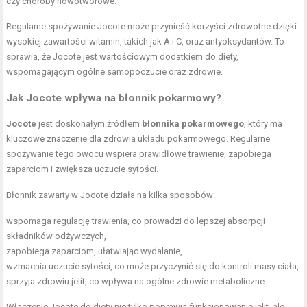
czy choroby nowotworowe.
Regularne spożywanie Jocote może przynieść korzyści zdrowotne dzięki
wysokiej zawartości witamin, takich jak A i C, oraz antyoksydantów. To
sprawia, że Jocote jest wartościowym dodatkiem do diety,
wspomagającym ogólne samopoczucie oraz zdrowie.
Jak Jocote wpływa na błonnik pokarmowy?
Jocote
jest doskonałym źródłem
błonnika pokarmowego
, który ma
kluczowe znaczenie dla zdrowia układu pokarmowego. Regularne
spożywanie tego owocu wspiera prawidłowe trawienie, zapobiega
zaparciom i zwiększa uczucie sytości.
Błonnik zawarty w Jocote działa na kilka sposobów:
wspomaga regulację trawienia, co prowadzi do lepszej absorpcji
składników odżywczych,
zapobiega zaparciom, ułatwiając wydalanie,
wzmacnia uczucie sytości, co może przyczynić się do kontroli masy ciała,
sprzyja zdrowiu jelit, co wpływa na ogólne zdrowie metaboliczne.
Włączenie Jocote do diety nie tylko poprawia funkcjonowanie jelit, ale