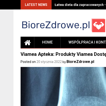
Skip
LATEST NEWS
Łatwa dieta dla zapracowanych -
to
content
HOME
WSPÓŁPRACA I KON
Viamea Apteka: Produkty Viamea Dost
BioreZdrowe.pl
Posted on
20 stycznia 2022
by