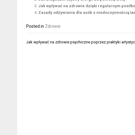
Jak wpływać na zdrowie dzięki regularnym posiłk
Zasady odżywiania dla osób z niedoczynnością ta
Posted in
Zdrowie
Nawigacja
Jak wpływać na zdrowie psychiczne poprzez praktyki artysty
wpisu