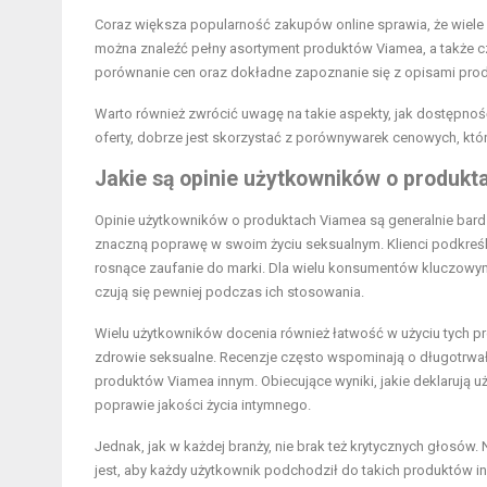
Coraz większa popularność zakupów online sprawia, że wiele 
można znaleźć pełny asortyment produktów Viamea, a także cz
porównanie cen oraz dokładne zapoznanie się z opisami prod
Warto również zwrócić uwagę na takie aspekty, jak dostępn
oferty, dobrze jest skorzystać z porównywarek cenowych, któr
Jakie są opinie użytkowników o produk
Opinie użytkowników o produktach Viamea są generalnie bar
znaczną poprawę w swoim życiu seksualnym. Klienci podkreśl
rosnące zaufanie do marki. Dla wielu konsumentów kluczowym 
czują się pewniej podczas ich stosowania.
Wielu użytkowników docenia również łatwość w użyciu tych pr
zdrowie seksualne. Recenzje często wspominają o długotrwały
produktów Viamea innym. Obiecujące wyniki, jakie deklaruj
poprawie jakości życia intymnego.
Jednak, jak w każdej branży, nie brak też krytycznych głosów. 
jest, aby każdy użytkownik podchodził do takich produktów ind