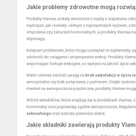
Jakie problemy zdrowotne mogą rozwią
Produkty Viamea zostały stworzone z myślą o wspieraniu zd
mężczyzn, jak i kobiety. Jednym z najczęstszych wyzwań, z kt
zmęczenia czy zaburzeń hormonalnych, a produkty Viamea maj
intymnego.
Kolejnym problemem, który mogą rozwiązać te suplementy, s
zdolność do osiągania i utrzymywania erekcji. Produkty Viame
wspomagać funkcje erekcyjne, co wpływa na jakość życia se
Warto również zwrócić uwagę na
brak satysfakcji w życiu 
emocjonalne czy brak połączenia z partnerem. Dzięki zastosow
również na samopoczucie psychiczne, produkty Viamea mogą 
Wśród składników, które znajdują się w produktach Viamea, cz
hormonalny oraz poprawiają ogólne samopoczucie. Regular
seksualnego
oraz wzrostu pewności siebie.
Jakie składniki zawierają produkty Via