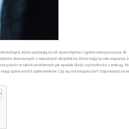
drowotnymi, które wpływają na ich życie intymne i ogólne samopoczucie. W
duktów stworzonych z naturalnych składników, które mają na celu wsparcie 
że pomóc w takich problemach jak spadek libido czy trudności z erekcją. W
e mają opinie wśród użytkowników. Czy są one bezpieczne? Odpowiedzi na te
?