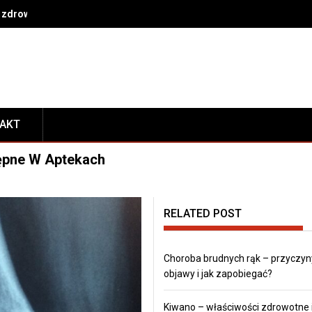
 zdrowe nawyki na co dzień
TAKT
ępne W Aptekach
RELATED POST
Choroba brudnych rąk – przyczyn
objawy i jak zapobiegać?
Kiwano – właściwości zdrowotne 