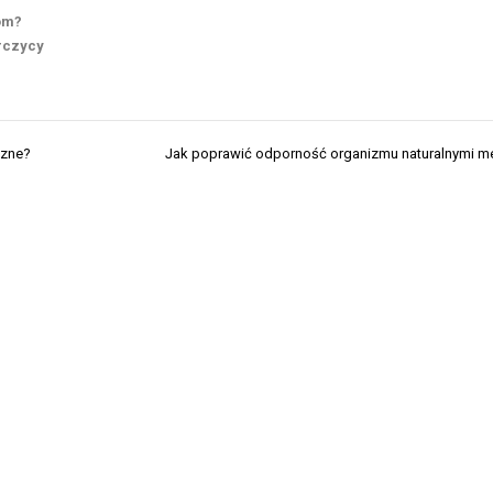
om?
rczycy
czne?
Jak poprawić odporność organizmu naturalnymi m