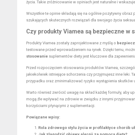
życia. Takie zróżnicowanie w opiniach jest naturalne i wskazuje 
Wszystkie te opinie składają się na ogólnie pozytywny obraz 
szukających skutecznych rozwiązań dla swojego życia seksu
Czy produkty Viamea są bezpieczne w 
Produkty Viamea zostały zaprojektowane z myślą o
bezpiecz
testowane przed wprowadzeniem na rynek. Dzięki temu, można
stosowanie
suplementów diety jest kluczowe dla zapewnieni
Przed rozpoczęciem stosowania produktów Viamea, szczególnie
jakiekolwiek istniejące schorzenia czy przyjmujesz inne leki
przypadku oraz zminimalizować ryzyko wystąpienia skutków 
Warto również zwrócić uwagę na skład każdej formuły, aby upe
mogą źle wpływać na zdrowie w związku z innymi przyjmowan
korzyściami płynącymi z suplementacji.
Powiązane wpisy:
Rola zdrowego stylu życia w profilaktyce chorób
Jak złagodzić objawy alergii za pomocą diety?