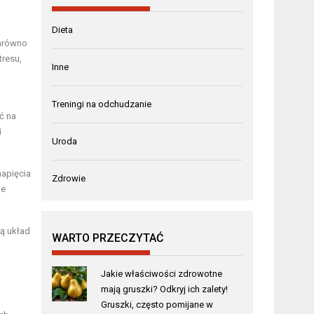
Dieta
zarówno
tresu,
Inne
Treningi na odchudzanie
ć na
i
Uroda
napięcia
Zdrowie
le
ją układ
WARTO PRZECZYTAĆ
Jakie właściwości zdrowotne
mają gruszki? Odkryj ich zalety!
Gruszki, często pomijane w