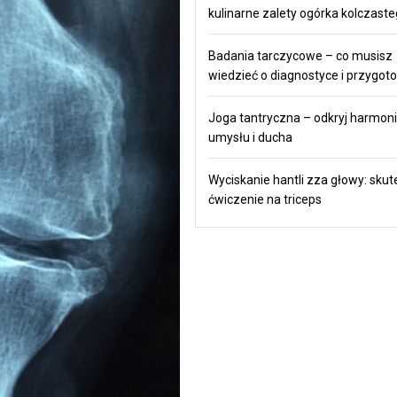
kulinarne zalety ogórka kolczast
Badania tarczycowe – co musisz
wiedzieć o diagnostyce i przygot
Joga tantryczna – odkryj harmonie
umysłu i ducha
Wyciskanie hantli zza głowy: sku
ćwiczenie na triceps