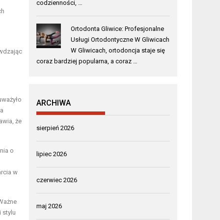
codzienności, …
ch
Ortodonta Gliwice: Profesjonalne
Usługi Ortodontyczne W Gliwicach
W Gliwicach, ortodoncja staje się
awdzając
coraz bardziej popularna, a coraz …
auważyło
ARCHIWA
na
awia, że
sierpień 2026
nia o
lipiec 2026
rcia w
czerwiec 2026
 Ważne
maj 2026
 stylu