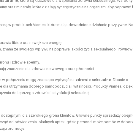
 naturalne
, które są kluczowe dla wspierania zdrowia seksualnego. Wśród ty
aminy oraz minerały, które działają synergistycznie na organizm, aby poprawić
ecną w produktach Viamea, które mają udowodnione działanie pozytywne. Na
prawia libido oraz zwiększa energię.
e
, znana ze swojego
wpływu
na poprawę jakości życia seksualnego i równow
eronu i zdrowie spermy.
mają znaczenie dla zdrowia nerwowego oraz płodności.
re w połączeniu mogą znacząco wpłynąć na
zdrowie seksualne
. Dbanie o
we dla utrzymania dobrego samopoczucia i witalności. Produkty Viamea, dzięk
niu do lepszego zdrowia i satysfakcji seksualnej.
e dostępnymi dla szerokiego grona klientów. Główne punkty sprzedaży obejm
 zacząć od odwiedzenia lokalnych aptek, gdzie personel może pomóc w dobor
dzaju promocje.