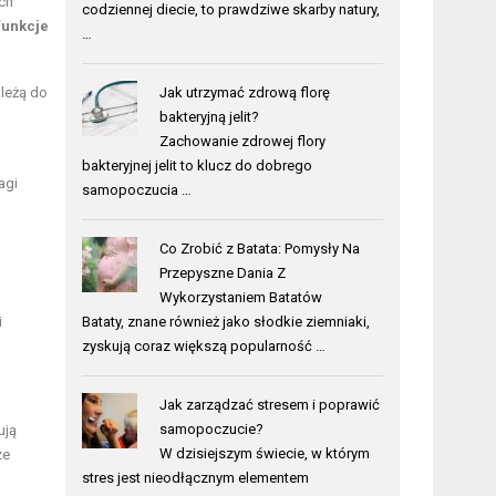
ch
codziennej diecie, to prawdziwe skarby natury,
funkcje
…
leżą do
Jak utrzymać zdrową florę
bakteryjną jelit?
Zachowanie zdrowej flory
bakteryjnej jelit to klucz do dobrego
agi
samopoczucia …
Co Zrobić z Batata: Pomysły Na
Przepyszne Dania Z
Wykorzystaniem Batatów
i
Bataty, znane również jako słodkie ziemniaki,
zyskują coraz większą popularność …
Jak zarządzać stresem i poprawić
samopoczucie?
ują
W dzisiejszym świecie, w którym
ze
stres jest nieodłącznym elementem