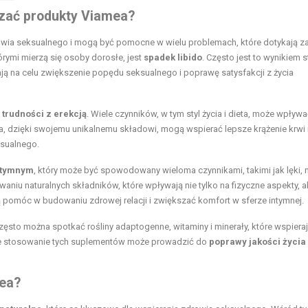
zać produkty Viamea?
rowia seksualnego i mogą być pomocne w wielu problemach, które dotykają 
órymi mierzą się osoby dorosłe, jest
spadek libido
. Często jest to wynikiem s
ą na celu zwiększenie popędu seksualnego i poprawę satysfakcji z życia
ą
trudności z erekcją
. Wiele czynników, w tym styl życia i dieta, może wpływa
a, dzięki swojemu unikalnemu składowi, mogą wspierać lepsze krążenie krwi 
ksualnego.
intymnym
, który może być spowodowany wieloma czynnikami, takimi jak lęki, 
aniu naturalnych składników, które wpływają nie tylko na fizyczne aspekty, a
pomóc w budowaniu zdrowej relacji i zwiększać komfort w sferze intymnej.
ęsto można spotkać rośliny adaptogenne, witaminy i minerały, które wspiera
ne stosowanie tych suplementów może prowadzić do
poprawy jakości życia
mea?