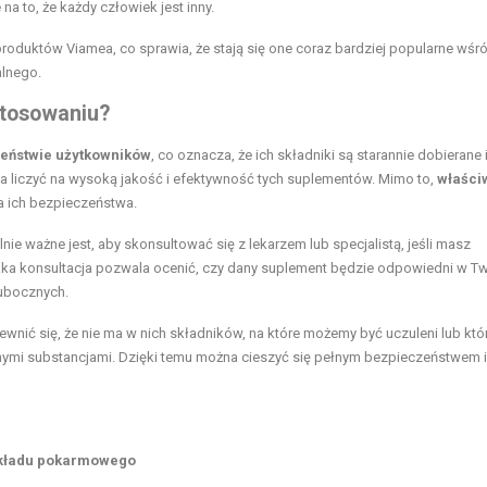
na to, że każdy człowiek jest inny.
produktów Viamea, co sprawia, że stają się one coraz bardziej popularne wś
alnego.
stosowaniu?
eństwie użytkowników
, co oznacza, że ich składniki są starannie dobierane 
 liczyć na wysoką jakość i efektywność tych suplementów. Mimo to,
właści
a ich bezpieczeństwa.
 ważne jest, aby skonsultować się z lekarzem lub specjalistą, jeśli masz
. Taka konsultacja pozwala ocenić, czy dany suplement będzie odpowiedni w 
ubocznych.
wnić się, że nie ma w nich składników, na które możemy być uczuleni lub któ
ymi substancjami. Dzięki temu można cieszyć się pełnym bezpieczeństwem i
 układu pokarmowego