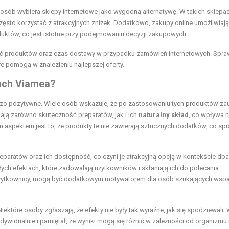
osób wybiera sklepy internetowe jako wygodną alternatywę. W takich sklepa
ęsto korzystać z atrakcyjnych zniżek. Dodatkowo, zakupy online umożliwiają
uktów, co jest istotne przy podejmowaniu decyzji zakupowych.
ość produktów oraz czas dostawy w przypadku zamówień internetowych. Spr
e pomogą w znalezieniu najlepszej oferty.
tach Viamea?
dzo pozytywne. Wiele osób wskazuje, że po zastosowaniu tych produktów z
ają zarówno skuteczność preparatów, jak i ich
naturalny skład
, co wpływa 
aspektem jest to, że produkty te nie zawierają sztucznych dodatków, co spr
eparatów oraz ich dostępność, co czyni je atrakcyjną opcją w kontekście dba
ch efektach, które zadowalają użytkowników i skłaniają ich do polecania
ą użytkownicy, mogą być dodatkowym motywatorem dla osób szukających wspa
Niektóre osoby zgłaszają, że efekty nie były tak wyraźne, jak się spodziewali.
ywidualnie i pamiętał, że wyniki mogą się różnić w zależności od organizmu i