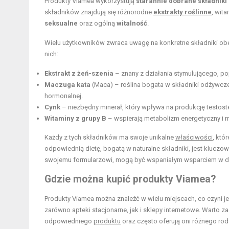
Produkty Viamea wykorzystują
starannie dobrane składniki
składników znajdują się różnorodne
ekstrakty roślinne
, wit
seksualne
oraz ogólną
witalność
.
Wielu użytkowników zwraca uwagę na konkretne składniki ob
nich:
Ekstrakt z żeń-szenia
– znany z działania stymulującego, po
Maczuga kata
(Maca) – roślina bogata w
składniki odżywcz
hormonalnej.
Cynk
– niezbędny minerał, który wpływa na produkcję testost
Witaminy z grupy B
– wspierają metabolizm energetyczny i 
Każdy z tych składników ma swoje unikalne
właściwości
, któ
odpowiednią dietę, bogatą w naturalne składniki, jest kluczo
swojemu formularzowi, mogą być wspaniałym wsparciem w dąże
Gdzie można kupić produkty Viamea?
Produkty Viamea można znaleźć w wielu miejscach, co czyni j
zarówno apteki stacjonarne, jak i sklepy internetowe. Warto
odpowiedniego
produktu
oraz często oferują oni różnego ro