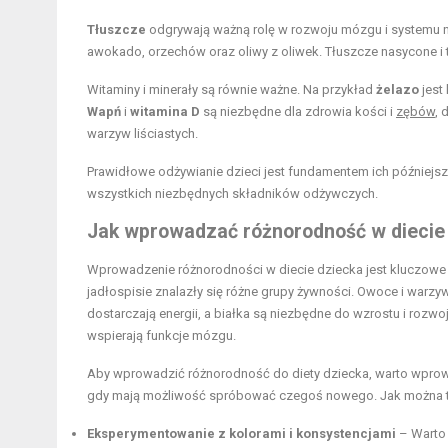
Tłuszcze
odgrywają ważną rolę w rozwoju mózgu i systemu n
awokado, orzechów oraz oliwy z oliwek. Tłuszcze nasycone i 
Witaminy i minerały są równie ważne. Na przykład
żelazo
jest
Wapń
i
witamina D
są niezbędne dla zdrowia kości i
zębów
, 
warzyw liściastych.
Prawidłowe odżywianie dzieci jest fundamentem ich późniejs
wszystkich niezbędnych składników odżywczych.
Jak wprowadzać różnorodność w diecie
Wprowadzenie różnorodności w diecie dziecka jest kluczowe
jadłospisie znalazły się różne grupy żywności. Owoce i warzy
dostarczają energii, a białka są niezbędne do wzrostu i rozw
wspierają funkcje mózgu.
Aby wprowadzić różnorodność do diety dziecka, warto wprowad
gdy mają możliwość spróbować czegoś nowego. Jak można 
Eksperymentowanie z kolorami i konsystencjami
– Warto 