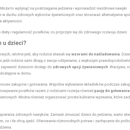
 Może to wpłynąć na postrzeganie jedzenia i wprowadzić niezdrowe nawyki
eci w duchu zdrowych wyborów żywieniowych oraz stosować alternatywne sp
e aktywności.
 diety i regularność posiłków, co przyczyni się do zdrowego rozwoju dzieci.
 u dzieci?
ch, istotne jest, aby rodzice stawali się
wzorami do naśladowania
. Dzie
ego jeśli rodzice sami dbają o swoje odżywianie, z większym prawdopodobie
by zapewnić dzieciom dostęp do
zdrowych opcji żywieniowych
. Warzywa, 
o dostępne w domu.
proces zakupów i gotowania. Wspólne wybieranie składników podczas zak
gotowywanie posiłków razem z rodzicami rozwija również
pasję do gotowania
eniowych. Można również organizować proste kulinarne wyzwania, które za
wspierania zdrowych nawyków. Zamiast zmuszać dzieci do jedzenia, warto st
, co i ile chcą zjeść. Oferowanie różnorodnych potraw i zachęcanie do pró
dzenia.