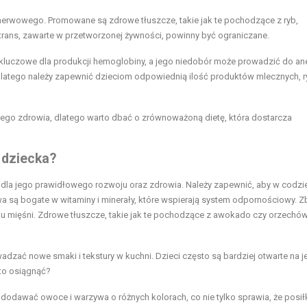
erwowego. Promowane są zdrowe tłuszcze, takie jak te pochodzące z ryb,
trans, zawarte w przetworzonej żywności, powinny być ograniczane.
 kluczowe dla produkcji hemoglobiny, a jego niedobór może prowadzić do ane
dlatego należy zapewnić dzieciom odpowiednią ilość produktów mlecznych, r
zego zdrowia, dlatego warto dbać o zrównoważoną dietę, która dostarcza
 dziecka?
 dla jego prawidłowego rozwoju oraz zdrowia. Należy zapewnić, aby w codz
wa są bogate w witaminy i minerały, które wspierają system odpornościowy. 
oju mięśni. Zdrowe tłuszcze, takie jak te pochodzące z awokado czy orzechów
zać nowe smaki i tekstury w kuchni. Dzieci często są bardziej otwarte na j
to osiągnąć?
dodawać owoce i warzywa o różnych kolorach, co nie tylko sprawia, że posił