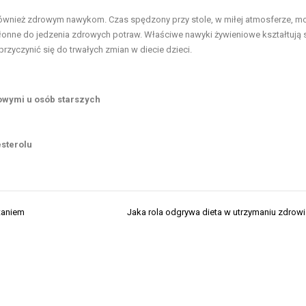
również zdrowym nawykom. Czas spędzony przy stole, w miłej atmosferze, m
kłonne do jedzenia zdrowych potraw. Właściwe nawyki żywieniowe kształtują 
rzyczynić się do trwałych zmian w diecie dzieci.
owymi u osób starszych
sterolu
taniem
Jaka rola odgrywa dieta w utrzymaniu zdrow