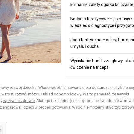
kulinarne zalety ogórka kolczast
Badania tarczycowe – co musisz
wiedzieć o diagnostyce i przygot
Joga tantryczna – odkryj harmonie
umysłu i ducha
Wyciskanie hantli zza głowy: sku
ćwiczenie na triceps
łowy rozwój dziecka. Właściwie zbilansowana dieta dostarcza nie tylko energi
 wzrost, rozwój mózgu i układ odpornościowy. Warto pamiętać, że
nawyki
wy
wpływ na zdrowie
. Dlatego tak istotne jest, aby rodzice świadomie wprowa
az angażowali dzieci w proces gotowania. Wspólnie możemy stworzyć zdrow