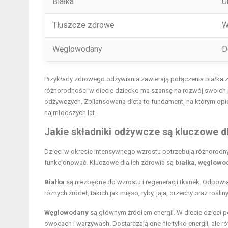
Białka
U
Tłuszcze zdrowe
W
Węglowodany
D
Przykłady zdrowego odżywiania zawierają połączenia białka z
różnorodności w diecie dziecko ma szansę na rozwój swoich
odżywczych. Zbilansowana dieta to fundament, na którym opie
najmłodszych lat.
Jakie składniki odżywcze są kluczowe dl
Dzieci w okresie intensywnego wzrostu potrzebują różnorodn
funkcjonować. Kluczowe dla ich zdrowia są
białka
,
węglowo
Białka
są niezbędne do wzrostu i regeneracji tkanek. Odpow
różnych źródeł, takich jak mięso, ryby, jaja, orzechy oraz rośli
Węglowodany
są głównym źródłem energii. W diecie dzieci p
owocach i warzywach. Dostarczają one nie tylko energii, ale r