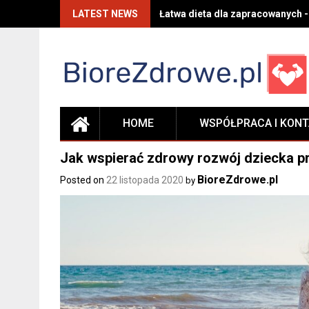
Skip
LATEST NEWS
Łatwa dieta dla zapracowanych -
to
content
HOME
WSPÓŁPRACA I KON
Jak wspierać zdrowy rozwój dziecka p
BioreZdrowe.pl
Posted on
22 listopada 2020
by