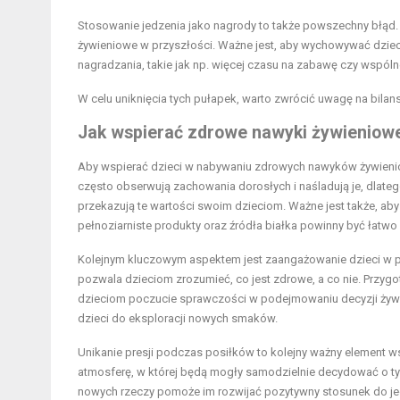
Stosowanie jedzenia jako nagrody to także powszechny błąd.
żywieniowe w przyszłości. Ważne jest, aby wychowywać dzi
nagradzania, takie jak np. więcej czasu na zabawę czy wspóln
W celu uniknięcia tych pułapek, warto zwrócić uwagę na bilans
Jak wspierać zdrowe nawyki żywieniowe
Aby wspierać dzieci w nabywaniu zdrowych nawyków żywieniowy
często obserwują zachowania dorosłych i naśladują je, dlat
przekazują te wartości swoim dzieciom. Ważne jest także, a
pełnoziarniste produkty oraz źródła białka powinny być łatw
Kolejnym kluczowym aspektem jest zaangażowanie dzieci w 
pozwala dzieciom zrozumieć, co jest zdrowe, a co nie. Przy
dzieciom poczucie sprawczości w podejmowaniu decyzji żywi
dzieci do eksploracji nowych smaków.
Unikanie presji podczas posiłków to kolejny ważny element 
atmosferę, w której będą mogły samodzielnie decydować o tym
nowych rzeczy pomoże im rozwijać pozytywny stosunek do je