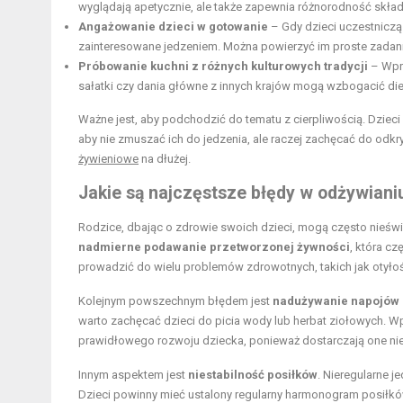
wyglądają apetycznie, ale także zapewnia różnorodność skł
Angażowanie dzieci w gotowanie
– Gdy dzieci uczestniczą 
zainteresowane jedzeniem. Można powierzyć im proste zadania
Próbowanie kuchni z różnych kulturowych tradycji
– Wpro
sałatki czy dania główne z innych krajów mogą wzbogacić di
Ważne jest, aby podchodzić do tematu z cierpliwością. Dzie
aby nie zmuszać ich do jedzenia, ale raczej zachęcać do od
żywieniowe
na dłużej.
Jakie są najczęstsze błędy w odżywianiu
Rodzice, dbając o zdrowie swoich dzieci, mogą często nieśw
nadmierne podawanie przetworzonej żywności
, która cz
prowadzić do wielu problemów zdrowotnych, takich jak otyłoś
Kolejnym powszechnym błędem jest
nadużywanie napojów
warto zachęcać dzieci do picia wody lub herbat ziołowych. W
prawidłowego rozwoju dziecka, ponieważ dostarczają one nie
Innym aspektem jest
niestabilność posiłków
. Nieregularne 
Dzieci powinny mieć ustalony regularny harmonogram posiłkó