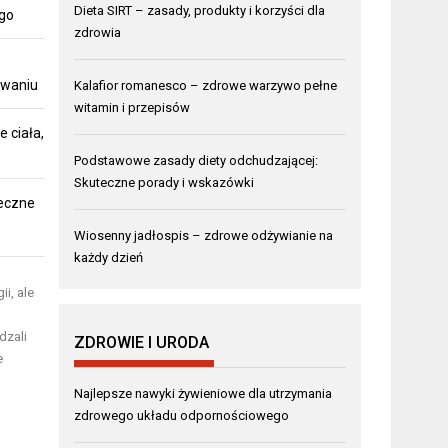
Dieta SIRT – zasady, produkty i korzyści dla
ego
zdrowia
owaniu
Kalafior romanesco – zdrowe warzywo pełne
witamin i przepisów
 ciała,
Podstawowe zasady diety odchudzającej:
Skuteczne porady i wskazówki
teczne
Wiosenny jadłospis – zdrowe odżywianie na
każdy dzień
i, ale
dzali
ZDROWIE I URODA
e
Najlepsze nawyki żywieniowe dla utrzymania
zdrowego układu odpornościowego