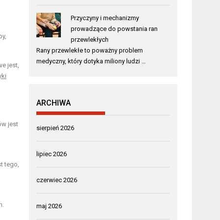
Przyczyny i mechanizmy
prowadzące do powstania ran
py,
przewlekłych
Rany przewlekłe to poważny problem
medyczny, który dotyka miliony ludzi …
e jest,
ki
ARCHIWA
w jest
sierpień 2026
lipiec 2026
t tego,
czerwiec 2026
m.
maj 2026