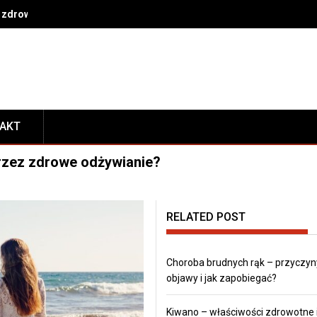
 zdrowe nawyki na co dzień
TAKT
rzez zdrowe odżywianie?
RELATED POST
Choroba brudnych rąk – przyczyn
objawy i jak zapobiegać?
Kiwano – właściwości zdrowotne 