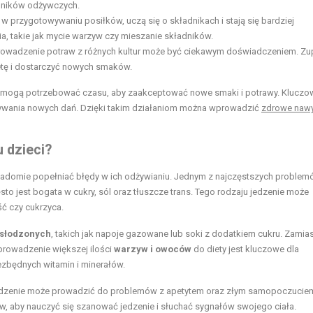
adników odżywczych.
w przygotowywaniu posiłków, uczą się o składnikach i stają się bardziej
, takie jak mycie warzyw czy mieszanie składników.
wadzenie potraw z różnych kultur może być ciekawym doświadczeniem. Zu
etę i dostarczyć nowych smaków.
ci mogą potrzebować czasu, aby zaakceptować nowe smaki i potrawy. Kluczow
krywania nowych dań. Dzięki takim działaniom można wprowadzić
zdrowe nawy
 dzieci?
iadomie popełniać błędy w ich odżywianiu. Jednym z najczęstszych problemó
ęsto jest bogata w cukry, sól oraz tłuszcze trans. Tego rodzaju jedzenie może
ć czy cukrzyca.
 słodzonych
, takich jak napoje gazowane lub soki z dodatkiem cukru. Zamias
prowadzenie większej ilości
warzyw i owoców
do diety jest kluczowe dla
zbędnych witamin i minerałów.
jedzenie może prowadzić do problemów z apetytem oraz złym samopoczucie
w, aby nauczyć się szanować jedzenie i słuchać sygnałów swojego ciała.