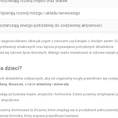
możliwiają rozwój mięśni oraz tkanek
spierają rozwój mózgu i układu nerwowego
ostarczają energii potrzebnej do codziennej aktywności
 węglowodanami, takie jak jogurt z owocami czy kanapki z chudym serem. Dz
 preferencji smakowych oraz lepsze przyswajanie potrzebnych składników
ra się zdrowe życie dorosłych, dlatego warto inwestować w zdrowe nawyki j
a dzieci?
ych składników odżywczych, aby ich organizmy mogły prawidłowo się rozwija
dany
,
tłuszcze
, a także
witaminy
i
minerały
.
iadają za budowę mięśni, enzymów i hormonów. Dzieci powinny otrzymywać je
ny strączkowe.
owinny dominować te złożone, które znajdują się w produktach pełnoziarnist
ównież błonnika, który wspiera prawidłowe trawienie.