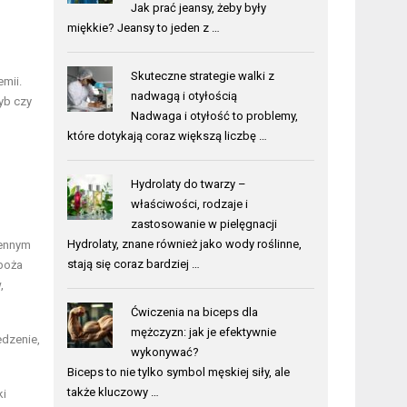
Jak prać jeansy, żeby były
miękkie? Jeansy to jeden z …
Skuteczne strategie walki z
mii.
nadwagą i otyłością
yb czy
Nadwaga i otyłość to problemy,
które dotykają coraz większą liczbę …
Hydrolaty do twarzy –
właściwości, rodzaje i
zastosowanie w pielęgnacji
Hydrolaty, znane również jako wody roślinne,
iennym
stają się coraz bardziej …
Zboża
,
Ćwiczenia na biceps dla
mężczyzn: jak je efektywnie
edzenie,
wykonywać?
Biceps to nie tylko symbol męskiej siły, ale
także kluczowy …
ki