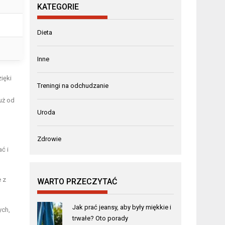
KATEGORIE
Dieta
Inne
ięki
Treningi na odchudzanie
uż od
Uroda
Zdrowie
ć i
 z
WARTO PRZECZYTAĆ
Jak prać jeansy, aby były miękkie i
ych,
trwałe? Oto porady