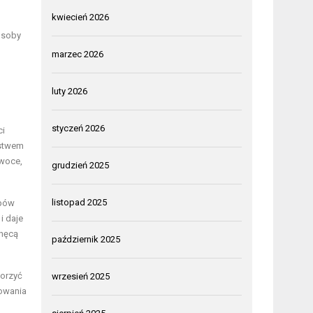
kwiecień 2026
osoby
marzec 2026
luty 2026
styczeń 2026
ci
ństwem
owoce,
grudzień 2025
listopad 2025
upów
i daje
chęcą
październik 2025
worzyć
wrzesień 2025
bowania