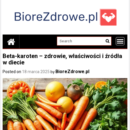
Skip
to
content
Beta-karoten – zdrowie, właściwości i źródła
w diecie
BioreZdrowe.pl
Posted on
18 marca 2025
by