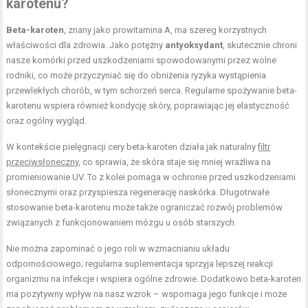
karotenu?
Beta-karoten
, znany jako prowitamina A, ma szereg korzystnych
właściwości dla zdrowia. Jako potężny
antyoksydant
, skutecznie chroni
nasze komórki przed uszkodzeniami spowodowanymi przez wolne
rodniki, co może przyczyniać się do obniżenia ryzyka wystąpienia
przewlekłych chorób, w tym schorzeń serca. Regularne spożywanie beta-
karotenu wspiera również kondycję skóry, poprawiając jej elastyczność
oraz ogólny wygląd.
W kontekście pielęgnacji cery beta-karoten działa jak naturalny
filtr
przeciwsłoneczny
, co sprawia, że skóra staje się mniej wrażliwa na
promieniowanie UV. To z kolei pomaga w ochronie przed uszkodzeniami
słonecznymi oraz przyspiesza regenerację naskórka. Długotrwałe
stosowanie beta-karotenu może także ograniczać rozwój problemów
związanych z funkcjonowaniem mózgu u osób starszych.
Nie można zapominać o jego roli w wzmacnianiu układu
odpornościowego; regularna suplementacja sprzyja lepszej reakcji
organizmu na infekcje i wspiera ogólne zdrowie. Dodatkowo beta-karoten
ma pozytywny wpływ na nasz wzrok – wspomaga jego funkcje i może