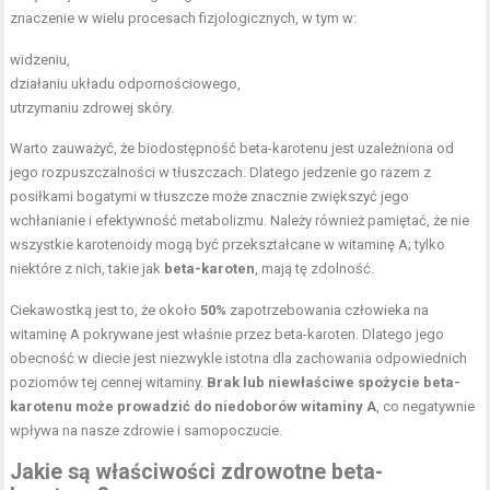
znaczenie w wielu procesach fizjologicznych, w tym w:
widzeniu,
działaniu układu odpornościowego,
utrzymaniu zdrowej skóry.
Warto zauważyć, że biodostępność beta-karotenu jest uzależniona od
jego rozpuszczalności w tłuszczach. Dlatego jedzenie go razem z
posiłkami bogatymi w tłuszcze może znacznie zwiększyć jego
wchłanianie i efektywność metabolizmu. Należy również pamiętać, że nie
wszystkie karotenoidy mogą być przekształcane w witaminę A; tylko
niektóre z nich, takie jak
beta-karoten
, mają tę zdolność.
Ciekawostką jest to, że około
50%
zapotrzebowania człowieka na
witaminę A pokrywane jest właśnie przez beta-karoten. Dlatego jego
obecność w diecie jest niezwykle istotna dla zachowania odpowiednich
poziomów tej cennej witaminy.
Brak lub niewłaściwe spożycie beta-
karotenu może prowadzić do niedoborów witaminy A
, co negatywnie
wpływa na nasze zdrowie i samopoczucie.
Jakie są właściwości zdrowotne beta-