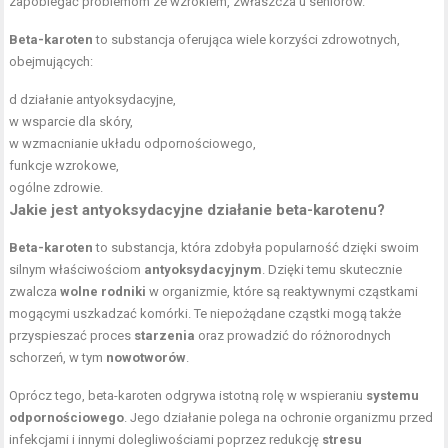
zapobiegać problemom ze wzrokiem, zwłaszcza u seniorów.
Beta-karoten
to substancja oferująca wiele korzyści zdrowotnych,
obejmujących:
d działanie antyoksydacyjne,
w wsparcie dla skóry,
w wzmacnianie układu odpornościowego,
funkcje wzrokowe,
ogólne zdrowie.
Jakie jest
antyoksydacyjne działanie
beta-karotenu?
Beta-karoten
to substancja, która zdobyła popularność dzięki swoim
silnym właściwościom
antyoksydacyjnym
. Dzięki temu skutecznie
zwalcza
wolne rodniki
w organizmie, które są reaktywnymi cząstkami
mogącymi uszkadzać komórki. Te niepożądane cząstki mogą także
przyspieszać proces
starzenia
oraz prowadzić do różnorodnych
schorzeń, w tym
nowotworów
.
Oprócz tego, beta-karoten odgrywa istotną rolę w wspieraniu
systemu
odpornościowego
. Jego działanie polega na ochronie organizmu przed
infekcjami i innymi dolegliwościami poprzez redukcję
stresu