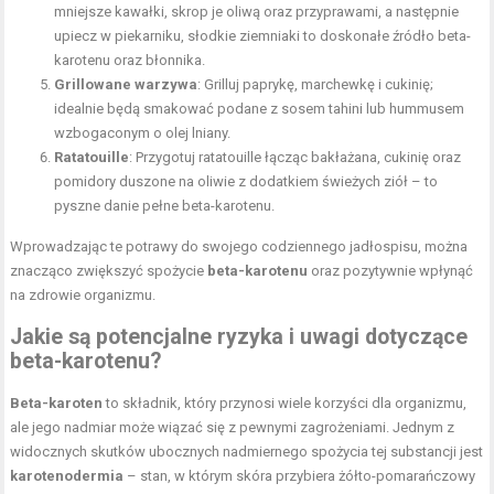
mniejsze kawałki, skrop je oliwą oraz przyprawami, a następnie
upiecz w piekarniku, słodkie ziemniaki to doskonałe źródło beta-
karotenu oraz błonnika.
Grillowane warzywa
: Grilluj paprykę, marchewkę i cukinię;
idealnie będą smakować podane z sosem tahini lub hummusem
wzbogaconym o olej lniany.
Ratatouille
: Przygotuj ratatouille łącząc bakłażana, cukinię oraz
pomidory duszone na oliwie z dodatkiem świeżych ziół – to
pyszne danie pełne beta-karotenu.
Wprowadzając te potrawy do swojego codziennego jadłospisu, można
znacząco zwiększyć spożycie
beta-karotenu
oraz pozytywnie wpłynąć
na zdrowie organizmu.
Jakie są potencjalne ryzyka i uwagi dotyczące
beta-karotenu?
Beta-karoten
to składnik, który przynosi wiele korzyści dla organizmu,
ale jego nadmiar może wiązać się z pewnymi zagrożeniami. Jednym z
widocznych skutków ubocznych nadmiernego spożycia tej substancji jest
karotenodermia
– stan, w którym skóra przybiera żółto-pomarańczowy