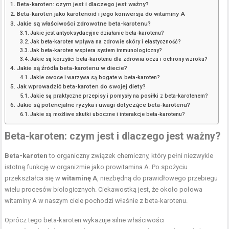
Beta-karoten: czym jest i dlaczego jest ważny?
Beta-karoten jako karotenoid i jego konwersja do witaminy A
Jakie są właściwości zdrowotne beta-karotenu?
Jakie jest antyoksydacyjne działanie beta-karotenu?
Jak beta-karoten wpływa na zdrowie skóry i elastyczność?
Jak beta-karoten wspiera system immunologiczny?
Jakie są korzyści beta-karotenu dla zdrowia oczu i ochrony wzroku?
Jakie są źródła beta-karotenu w diecie?
Jakie owoce i warzywa są bogate w beta-karoten?
Jak wprowadzić beta-karoten do swojej diety?
Jakie są praktyczne przepisy i pomysły na posiłki z beta-karotenem?
Jakie są potencjalne ryzyka i uwagi dotyczące beta-karotenu?
Jakie są możliwe skutki uboczne i interakcje beta-karotenu?
Beta-karoten: czym jest i dlaczego jest ważny?
Beta-karoten
to organiczny związek chemiczny, który pełni niezwykle
istotną funkcję w organizmie jako prowitamina A. Po spożyciu
przekształca się w
witaminę A
, niezbędną do prawidłowego przebiegu
wielu procesów biologicznych. Ciekawostką jest, że około połowa
witaminy A w naszym ciele pochodzi właśnie z beta-karotenu.
Oprócz tego beta-karoten wykazuje silne właściwości