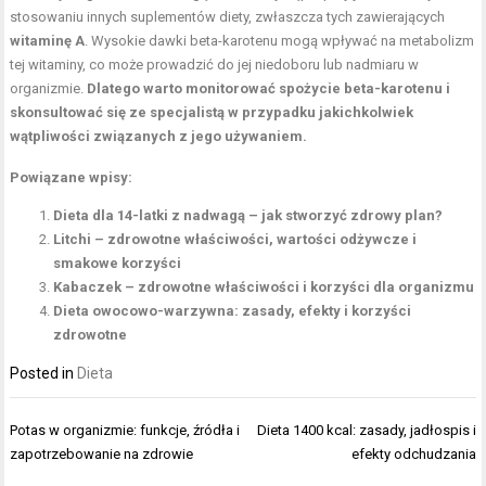
stosowaniu innych suplementów diety, zwłaszcza tych zawierających
witaminę A
. Wysokie dawki beta-karotenu mogą wpływać na metabolizm
tej witaminy, co może prowadzić do jej niedoboru lub nadmiaru w
organizmie.
Dlatego warto monitorować spożycie beta-karotenu i
skonsultować się ze specjalistą w przypadku jakichkolwiek
wątpliwości związanych z jego używaniem.
Powiązane wpisy:
Dieta dla 14-latki z nadwagą – jak stworzyć zdrowy plan?
Litchi – zdrowotne właściwości, wartości odżywcze i
smakowe korzyści
Kabaczek – zdrowotne właściwości i korzyści dla organizmu
Dieta owocowo-warzywna: zasady, efekty i korzyści
zdrowotne
Posted in
Dieta
Nawigacja
Potas w organizmie: funkcje, źródła i
Dieta 1400 kcal: zasady, jadłospis i
wpisu
zapotrzebowanie na zdrowie
efekty odchudzania