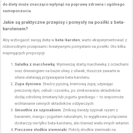
do diety może znacząco wpłynąć na poprawę zdrowia i ogólnego
samopoczucia.
Jakie są praktyczne przepisy i pomysły na posiłki z beta-
karotenem?
Aby wzbogacić swoją dietę w
beta-karoten
, warto eksperymentować z
różnorodnymi przepisami i kreatywnymi pomysłami na posiłki. Oto kilka
inspirujących propozycji:
Sałatka z marchewką
: Wymieszaj startą marchewkę z orzechami
oraz dressingiem na bazie oliwy z oliwek, tłuszcze zawarte w
oliwie ułatwiają przyswajanie beta-karotenu.
Zupa dyniowa
: Stwórz pyszną, kremową zupę, używając
pieczonej dyni, cebuli i czosnku, po zmiksowaniu składników
dodaj odrobinę śmietany lub jogurtu greckiego – to wspomoże
wchłanianie cennych składników odżywczych.
Smoothie ze szpinakiem
: Zmiksuj świeży szpinak razem z
bananem, mango i jogurtem naturalnym, to wyjątkowe połączenie
dostarczy nie tylko beta-karotenu, ale również wielu innych witamin.
Pieczone słodkie ziemniaki
: Pokrój słodkie ziemniaki na