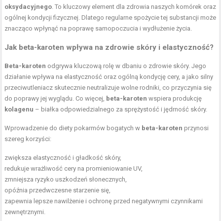
oksydacyjnego
. To kluczowy element dla zdrowia naszych komórek oraz
ogólnej kondycji fizycznej. Dlatego regularne spożycie tej substancji może
znacząco wpłynąć na poprawę samopoczucia i wydłużenie życia.
Jak beta-karoten wpływa na zdrowie skóry i elastyczność?
Beta-karoten
odgrywa kluczową rolę w dbaniu o zdrowie skóry. Jego
działanie wpływa na elastyczność oraz ogólną kondycję cery, a jako silny
przeciwutleniacz skutecznie neutralizuje wolne rodniki, co przyczynia się
do poprawy jej wyglądu. Co więcej,
beta-karoten
wspiera produkcję
kolagenu
– białka odpowiedzialnego za sprężystość i jędrność skóry.
Wprowadzenie do diety pokarmów bogatych w
beta-karoten
przynosi
szereg korzyści:
zwiększa elastyczność i gładkość skóry,
redukuje wrażliwość cery na promieniowanie UV,
zmniejsza ryzyko uszkodzeń słonecznych,
opóźnia przedwczesne starzenie się,
zapewnia lepsze nawilżenie i ochronę przed negatywnymi czynnikami
zewnętrznymi.