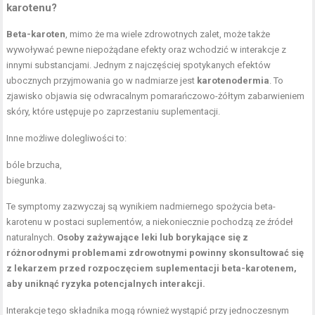
karotenu?
Beta-karoten
, mimo że ma wiele zdrowotnych zalet, może także
wywoływać pewne niepożądane efekty oraz wchodzić w interakcje z
innymi substancjami. Jednym z najczęściej spotykanych efektów
ubocznych przyjmowania go w nadmiarze jest
karotenodermia
. To
zjawisko objawia się odwracalnym pomarańczowo-żółtym zabarwieniem
skóry, które ustępuje po zaprzestaniu suplementacji.
Inne możliwe dolegliwości to:
bóle brzucha,
biegunka.
Te symptomy zazwyczaj są wynikiem nadmiernego spożycia beta-
karotenu w postaci suplementów, a niekoniecznie pochodzą ze źródeł
naturalnych.
Osoby zażywające leki lub borykające się z
różnorodnymi problemami zdrowotnymi powinny skonsultować się
z lekarzem przed rozpoczęciem suplementacji beta-karotenem,
aby uniknąć ryzyka potencjalnych interakcji.
Interakcje tego składnika mogą również wystąpić przy jednoczesnym