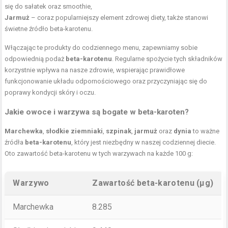
się do sałatek oraz smoothie,
Jarmuż
– coraz popularniejszy element zdrowej diety, także stanowi
świetne źródło beta-karotenu.
Włączając te produkty do codziennego menu, zapewniamy sobie
odpowiednią podaż
beta-karotenu
. Regularne spożycie tych składników
korzystnie wpływa na nasze zdrowie, wspierając prawidłowe
funkcjonowanie układu odpornościowego oraz przyczyniając się do
poprawy kondycji skóry i oczu.
Jakie owoce i warzywa są bogate w beta-karoten?
Marchewka
,
słodkie ziemniaki
,
szpinak
,
jarmuż
oraz
dynia
to ważne
źródła
beta-karotenu
, który jest niezbędny w naszej codziennej diecie.
Oto zawartość beta-karotenu w tych warzywach na każde 100 g:
Warzywo
Zawartość beta-karotenu (µg)
Marchewka
8.285