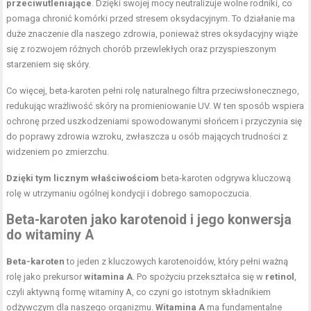
przeciwutleniające
. Dzięki swojej mocy neutralizuje wolne rodniki, co
pomaga chronić komórki przed stresem oksydacyjnym. To działanie ma
duże znaczenie dla naszego zdrowia, ponieważ stres oksydacyjny wiąże
się z rozwojem różnych chorób przewlekłych oraz przyspieszonym
starzeniem się skóry.
Co więcej, beta-karoten pełni rolę naturalnego filtra przeciwsłonecznego,
redukując wrażliwość skóry na promieniowanie UV. W ten sposób wspiera
ochronę przed uszkodzeniami spowodowanymi słońcem i przyczynia się
do poprawy zdrowia wzroku, zwłaszcza u osób mających trudności z
widzeniem po zmierzchu.
Dzięki tym licznym właściwościom
beta-karoten odgrywa kluczową
rolę w utrzymaniu ogólnej kondycji i dobrego samopoczucia.
Beta-karoten jako karotenoid i jego konwersja
do witaminy A
Beta-karoten
to jeden z kluczowych karotenoidów, który pełni ważną
rolę jako prekursor
witamina A
. Po spożyciu przekształca się w
retinol
,
czyli aktywną formę witaminy A, co czyni go istotnym składnikiem
odżywczym dla naszego organizmu.
Witamina A
ma fundamentalne