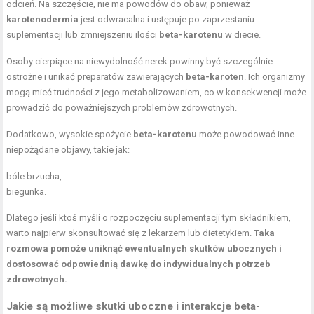
odcień. Na szczęście, nie ma powodów do obaw, ponieważ
karotenodermia
jest odwracalna i ustępuje po zaprzestaniu
suplementacji lub zmniejszeniu ilości
beta-karotenu
w diecie.
Osoby cierpiące na niewydolność nerek powinny być szczególnie
ostrożne i unikać preparatów zawierających
beta-karoten
. Ich organizmy
mogą mieć trudności z jego metabolizowaniem, co w konsekwencji może
prowadzić do poważniejszych problemów zdrowotnych.
Dodatkowo, wysokie spożycie
beta-karotenu
może powodować inne
niepożądane objawy, takie jak:
bóle brzucha,
biegunka.
Dlatego jeśli ktoś myśli o rozpoczęciu suplementacji tym składnikiem,
warto najpierw skonsultować się z lekarzem lub dietetykiem.
Taka
rozmowa pomoże uniknąć ewentualnych skutków ubocznych i
dostosować odpowiednią dawkę do indywidualnych potrzeb
zdrowotnych.
Jakie są możliwe skutki uboczne i interakcje beta-