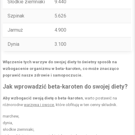
Słodkie ziemniaki
9.440
Szpinak
5.626
Jarmuż
4.900
Dynia
3.100
Włączenie tych warzyw do swojej diety to świetny sposób na
wzbogacenie organizmu w beta-karoten, co może znacząco
poprawić nasze zdrowie i samopoczucie.
Jak wprowadzić beta-karoten do swojej diety?
Aby wzbogacić swoją dietę o beta-karoten
, warto postawić na
różnorodne
warzywa i owoce
, które obfitują w ten cenny składnik.
marchew,
dynia,
słodkie ziemniaki,