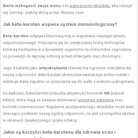
Warto wzbogacić swoje menu
o te
wartościowe składniki
, aby cieszyć
się zdrową i piękną skórą przez dłuższy czas.
Jak beta-karoten wspiera system immunologiczny?
Beta-karoten
odgrywa kluczową rolę w wspieraniu naszego układu
odpornościowego. Przyczynia się do zwiększenia liczby limfocytów,
które są niezbędne w odpowiedzi organizmu na różnorodne zagrożenia,
co prowadzi do lepszej ochrony przed infekcjami oraz chorobami.
Jego działanie jako
antyoksydantu
również ma ogromne znaczenie dla
naszej odporności. Beta-karoten skutecznie neutralizuje wolne rodniki i
redukuje stany zapalne, co przyczynia się do walki z wieloma patogenami.
Dodatkowo, beta-karoten pobudza aktywność komórek
NK
(natural
killers), które mają za zadanie eliminować
wirusowe zakażenia
oraz
komórki nowotworowe. Regularne spożywanie tego składnika może więc
znacząco podnieść naszą ogólną odporność, co jest szczególnie istotne
w okresach zwiększonego ryzyka infekcji.
Jakie są korzyści beta-karotenu dla zdrowia oczu i