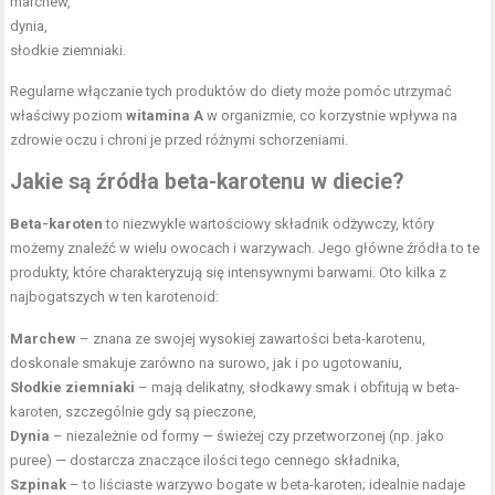
marchew,
dynia,
słodkie ziemniaki.
Regularne włączanie tych produktów do diety może pomóc utrzymać
właściwy poziom
witamina A
w organizmie, co korzystnie wpływa na
zdrowie oczu i chroni je przed różnymi schorzeniami.
Jakie są źródła beta-karotenu w diecie?
Beta-karoten
to niezwykle wartościowy składnik odżywczy, który
możemy znaleźć w wielu owocach i warzywach. Jego główne źródła to te
produkty, które charakteryzują się intensywnymi barwami. Oto kilka z
najbogatszych w ten karotenoid:
Marchew
– znana ze swojej wysokiej zawartości beta-karotenu,
doskonale smakuje zarówno na surowo, jak i po ugotowaniu,
Słodkie ziemniaki
– mają delikatny, słodkawy smak i obfitują w beta-
karoten, szczególnie gdy są pieczone,
Dynia
– niezależnie od formy — świeżej czy przetworzonej (np. jako
puree) — dostarcza znaczące ilości tego cennego składnika,
Szpinak
– to liściaste warzywo bogate w beta-karoten; idealnie nadaje