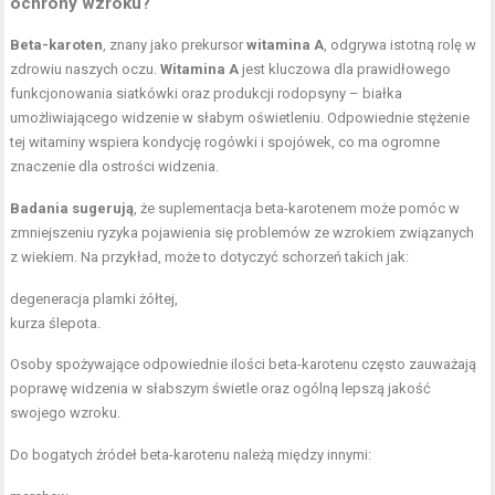
ochrony wzroku?
Beta-karoten
, znany jako prekursor
witamina A
, odgrywa istotną rolę w
zdrowiu naszych oczu.
Witamina A
jest kluczowa dla prawidłowego
funkcjonowania siatkówki oraz produkcji rodopsyny – białka
umożliwiającego widzenie w słabym oświetleniu. Odpowiednie stężenie
tej witaminy wspiera kondycję rogówki i spojówek, co ma ogromne
znaczenie dla ostrości widzenia.
Badania sugerują
, że suplementacja beta-karotenem może pomóc w
zmniejszeniu ryzyka pojawienia się problemów ze wzrokiem związanych
z wiekiem. Na przykład, może to dotyczyć schorzeń takich jak:
degeneracja plamki żółtej,
kurza ślepota.
Osoby spożywające odpowiednie ilości beta-karotenu często zauważają
poprawę widzenia w słabszym świetle oraz ogólną lepszą jakość
swojego wzroku.
Do bogatych źródeł beta-karotenu należą między innymi: