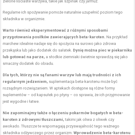
zielone liściaste warzywa, takie jak szpinak czy jarmuż.
Regularne ich spożywanie pomoże naturalnie uzupełnić poziom tego
składnika w organizmie.
Warto również eksperymentować z różnymi sposobami
przygotowania posiłków zawierających beta-karoten.
Na przykład
marchew idealnie nadaje się do spożycia na surowo jako zdrowa
przekąska lub jako dodatek do sałatek.
Dynię można piec w piekarniku
lub gotować na parze,
a słodkie ziemniaki świetnie sprawdzą się jako
smaczny dodatek do obiadu.
Dla tych, którzy nie są fanami warzyw lub mają trudności z ich
regularnym jedzeniem,
suplementacja beta-karotenu może być
rozsądnym rozwiązaniem. W aptekach dostępne są różne formy
suplementów – od kapsułek po płyny – co sprawia, że ich przyjmowanie
jest wygodne i łatwe.
Nie zapominajmy także o łączeniu pokarmów bogatych w beta-
karoten z zdrowymi tłuszczami,
takimi jak oliwa z oliwek czy
awokado. Tłuszcze te wspomagają przyswajalność tego ważnego
składnika odżywczego przez organizm.
Wprowadzenie beta-karotenu