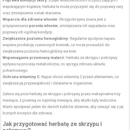
Poprawa kondycji skóry:
Dzięki właściwościom oczyszczającym i
wspierającym krążenie, herbata ta może przyczynić się do poprawy cery
oraz zmniejszenia oznak starzenia.
Wsparcie dla zdrowia włosów:
Skrzypokrzywa znana jest z
przyspieszania
porostu włosów
, zmniejszania ich wypadania oraz
poprawy ich ogólnej kondycji.
Zwiększenie poziomu hemoglobiny:
Regularne spożycie naparu
wspiera produkcję czerwonych krwinek, co może prowadzić do
zwiększenia poziomu hemoglobiny we krwi.
Wspomaganie przemiany materii:
Herbata ze skrzypu i pokrzywy
wpływa na procesy metaboliczne, co sprzyja zdrowiu układu
pokarmowego.
Ochrona witaminy C:
Napar chroni witaminę C przed utlenieniem, co
zwiększa jej przyswajalność i działanie w organizmie.
Zaleca się picie herbaty ze skrzypu i pokrzywy przez maksymalnie trzy
miesiące, z przerwą co najmniej miesiąca, aby skutki były widoczne.
Warto spożywać jeden do dwóch kubków dziennie, aby cieszyć się z jej
licznych korzyści dla zdrowia.
Jak przygotować herbatę ze skrzypu i