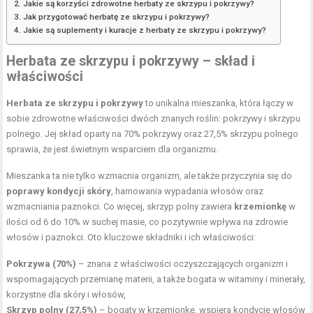
Jakie są korzyści zdrowotne herbaty ze skrzypu i pokrzywy?
Jak przygotować herbatę ze skrzypu i pokrzywy?
Jakie są suplementy i kuracje z herbaty ze skrzypu i pokrzywy?
Herbata ze skrzypu i pokrzywy – skład i
właściwości
Herbata ze skrzypu i pokrzywy
to unikalna mieszanka, która łączy w
sobie zdrowotne właściwości dwóch znanych roślin: pokrzywy i skrzypu
polnego. Jej skład oparty na 70% pokrzywy oraz 27,5% skrzypu polnego
sprawia, że jest świetnym wsparciem dla organizmu.
Mieszanka ta nie tylko wzmacnia organizm, ale także przyczynia się do
poprawy kondycji skóry
, hamowania wypadania włosów oraz
wzmacniania paznokci. Co więcej, skrzyp polny zawiera
krzemionkę
w
ilości od 6 do 10% w suchej masie, co pozytywnie wpływa na zdrowie
włosów i paznokci. Oto kluczowe składniki i ich właściwości:
Pokrzywa (70%)
– znana z właściwości oczyszczających organizm i
wspomagających przemianę materii, a także bogata w witaminy i minerały,
korzystne dla skóry i włosów,
Skrzyp polny (27,5%)
– bogaty w krzemionkę, wspiera kondycję włosów