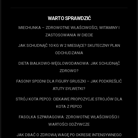
WARTO SPRAWDZIĆ
MIECHUNKA – ZDROWOTNE WŁAŚCIWOŚCI, WITAMINY I
ZASTOSOWANIA W DIECIE
JAK SCHUDNĄĆ 10 KG W 2 MIESIĄCE? SKUTECZNY PLAN
ODCHUDZANIA
DIETA BIAŁKOWO-WĘGLOWODANOWA: JAK SCHUDNĄĆ
ZDROWO?
FASONY SPODNI DLA FIGURY GRUSZKI – JAK PODKREŚLIĆ
ATUTY SYLWETKI?
STRÓJ KOTA PEPCO: CIEKAWE PROPOZYCJE STROJÓW DLA
KOTA Z PEPCO
FASOLKA SZPARAGOWA: ZDROWOTNE WŁAŚCIWOŚCI I
WARTOŚCI ODŻYWCZE
JAK DBAĆ O ZDROWĄ WAGĘ PO OKRESIE INTENSYWNEGO