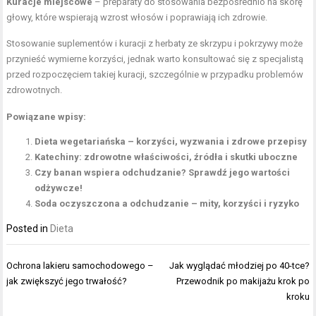
Kuracje miejscowe
– preparaty do stosowania bezpośrednio na skórę
głowy, które wspierają wzrost włosów i poprawiają ich zdrowie.
Stosowanie suplementów i kuracji z herbaty ze skrzypu i pokrzywy może
przynieść wymierne korzyści, jednak warto konsultować się z specjalistą
przed rozpoczęciem takiej kuracji, szczególnie w przypadku problemów
zdrowotnych.
Powiązane wpisy:
Dieta wegetariańska – korzyści, wyzwania i zdrowe przepisy
Katechiny: zdrowotne właściwości, źródła i skutki uboczne
Czy banan wspiera odchudzanie? Sprawdź jego wartości
odżywcze!
Soda oczyszczona a odchudzanie – mity, korzyści i ryzyko
Posted in
Dieta
Nawigacja
Ochrona lakieru samochodowego –
Jak wyglądać młodziej po 40-tce?
wpisu
jak zwiększyć jego trwałość?
Przewodnik po makijażu krok po
kroku