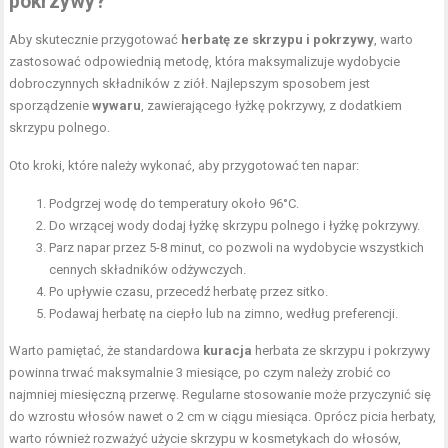
pokrzywy?
Aby skutecznie przygotować
herbatę ze skrzypu i pokrzywy
, warto
zastosować odpowiednią metodę, która maksymalizuje wydobycie
dobroczynnych składników z ziół. Najlepszym sposobem jest
sporządzenie
wywaru
, zawierającego łyżkę pokrzywy, z dodatkiem
skrzypu polnego.
Oto kroki, które należy wykonać, aby przygotować ten napar:
Podgrzej wodę do temperatury około 96°C.
Do wrzącej wody dodaj łyżkę skrzypu polnego i łyżkę pokrzywy.
Parz napar przez 5-8 minut, co pozwoli na wydobycie wszystkich
cennych składników odżywczych.
Po upływie czasu, przecedź herbatę przez sitko.
Podawaj herbatę na ciepło lub na zimno, według preferencji.
Warto pamiętać, że standardowa
kuracja
herbata ze skrzypu i pokrzywy
powinna trwać maksymalnie 3 miesiące, po czym należy zrobić co
najmniej miesięczną przerwę. Regularne stosowanie może przyczynić się
do wzrostu włosów nawet o 2 cm w ciągu miesiąca. Oprócz picia herbaty,
warto również rozważyć użycie skrzypu w kosmetykach do włosów,