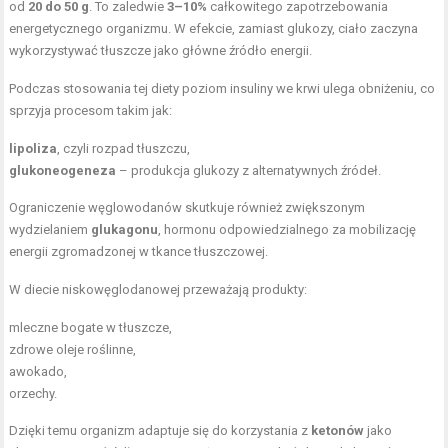
od
20 do 50 g
. To zaledwie
3–10%
całkowitego zapotrzebowania
energetycznego organizmu. W efekcie, zamiast glukozy, ciało zaczyna
wykorzystywać tłuszcze jako główne źródło energii.
Podczas stosowania tej diety poziom insuliny we krwi ulega obniżeniu, co
sprzyja procesom takim jak:
lipoliza
, czyli rozpad tłuszczu,
glukoneogeneza
– produkcja glukozy z alternatywnych źródeł.
Ograniczenie węglowodanów skutkuje również zwiększonym
wydzielaniem
glukagonu
, hormonu odpowiedzialnego za mobilizację
energii zgromadzonej w tkance tłuszczowej.
W diecie niskowęglodanowej przeważają produkty:
mleczne bogate w tłuszcze,
zdrowe oleje roślinne
,
awokado,
orzechy.
Dzięki temu organizm adaptuje się do korzystania z
ketonów
jako