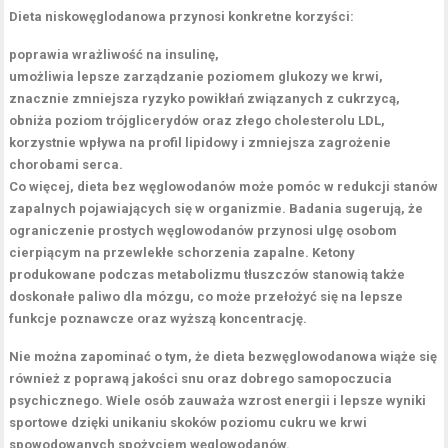
Dieta niskowęglodanowa
przynosi konkretne korzyści:
poprawia wrażliwość na insulinę,
umożliwia lepsze zarządzanie poziomem glukozy we krwi,
znacznie zmniejsza ryzyko powikłań związanych z cukrzycą,
obniża poziom trójglicerydów oraz złego cholesterolu LDL,
korzystnie wpływa na profil lipidowy i zmniejsza zagrożenie
chorobami serca.
Co więcej, dieta bez węglowodanów
może pomóc w redukcji stanów
zapalnych pojawiających się w organizmie. Badania sugerują, że
ograniczenie prostych węglowodanów przynosi ulgę osobom
cierpiącym na przewlekłe schorzenia zapalne. Ketony
produkowane podczas metabolizmu tłuszczów stanowią także
doskonałe paliwo dla mózgu, co może przełożyć się na lepsze
funkcje poznawcze oraz wyższą koncentrację.
Nie można zapominać o tym, że dieta bezwęglowodanowa
wiąże się
również z poprawą jakości snu oraz dobrego samopoczucia
psychicznego. Wiele osób zauważa wzrost energii i lepsze wyniki
sportowe dzięki unikaniu skoków poziomu cukru we krwi
spowodowanych spożyciem węglowodanów.