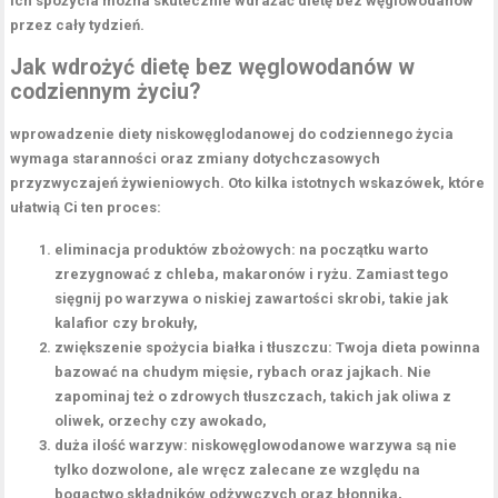
ich spożycia można skutecznie wdrażać dietę bez węglowodanów
przez cały tydzień.
Jak wdrożyć dietę bez węglowodanów w
codziennym życiu?
wprowadzenie diety niskowęglodanowej do codziennego życia
wymaga staranności oraz zmiany dotychczasowych
przyzwyczajeń żywieniowych. Oto kilka istotnych wskazówek, które
ułatwią Ci ten proces:
eliminacja produktów zbożowych
: na początku warto
zrezygnować z chleba, makaronów i ryżu. Zamiast tego
sięgnij po warzywa o niskiej zawartości skrobi, takie jak
kalafior czy brokuły,
zwiększenie spożycia białka i tłuszczu
: Twoja dieta powinna
bazować na chudym mięsie, rybach oraz jajkach. Nie
zapominaj też o zdrowych tłuszczach, takich jak oliwa z
oliwek, orzechy czy awokado,
duża ilość warzyw
: niskowęglowodanowe warzywa są nie
tylko dozwolone, ale wręcz zalecane ze względu na
bogactwo składników odżywczych oraz błonnika,