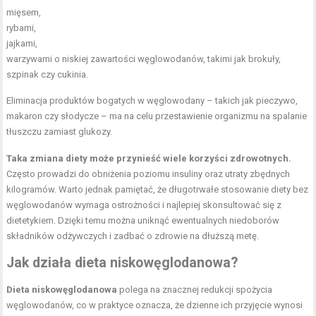
mięsem,
rybami,
jajkami,
warzywami o niskiej zawartości węglowodanów, takimi jak brokuły,
szpinak czy cukinia.
Eliminacja produktów bogatych w węglowodany – takich jak pieczywo,
makaron czy słodycze – ma na celu przestawienie organizmu na spalanie
tłuszczu zamiast glukozy.
Taka zmiana diety może przynieść wiele korzyści zdrowotnych.
Często prowadzi do obniżenia poziomu insuliny oraz utraty zbędnych
kilogramów. Warto jednak pamiętać, że długotrwałe stosowanie diety bez
węglowodanów wymaga ostrożności i najlepiej skonsultować się z
dietetykiem. Dzięki temu można uniknąć ewentualnych niedoborów
składników odżywczych i zadbać o zdrowie na dłuższą metę.
Jak działa dieta niskowęglodanowa?
Dieta niskowęglodanowa
polega na znacznej redukcji spożycia
węglowodanów, co w praktyce oznacza, że dzienne ich przyjęcie wynosi