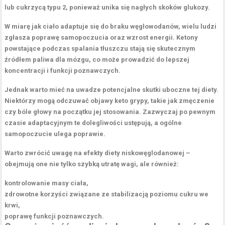
lub
cukrzycą typu 2
, ponieważ unika się nagłych skoków glukozy.
W miarę jak ciało adaptuje się do braku węglowodanów, wielu ludzi
zgłasza poprawę samopoczucia oraz wzrost energii.
Ketony
powstające podczas spalania tłuszczu stają się skutecznym
źródłem paliwa dla mózgu, co może prowadzić do lepszej
koncentracji i funkcji poznawczych.
Jednak warto mieć na uwadze potencjalne skutki uboczne tej diety.
Niektórzy mogą odczuwać objawy
keto grypy
, takie jak zmęczenie
czy bóle głowy na początku jej stosowania. Zazwyczaj po pewnym
czasie adaptacyjnym te dolegliwości ustępują, a ogólne
samopoczucie ulega poprawie.
Warto zwrócić uwagę na efekty diety niskowęglodanowej –
obejmują one nie tylko szybką utratę wagi, ale również:
kontrolowanie masy ciała,
zdrowotne korzyści związane ze stabilizacją poziomu cukru we
krwi,
poprawę funkcji poznawczych.