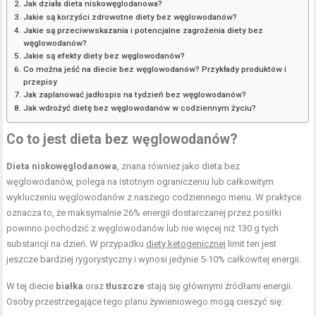
Jak działa dieta niskowęglodanowa?
Jakie są korzyści zdrowotne diety bez węglowodanów?
Jakie są przeciwwskazania i potencjalne zagrożenia diety bez
węglowodanów?
Jakie są efekty diety bez węglowodanów?
Co można jeść na diecie bez węglowodanów? Przykłady produktów i
przepisy
Jak zaplanować jadłospis na tydzień bez węglowodanów?
Jak wdrożyć dietę bez węglowodanów w codziennym życiu?
Co to jest dieta bez węglowodanów?
Dieta niskowęglodanowa
, znana również jako dieta bez
węglowodanów, polega na istotnym ograniczeniu lub całkowitym
wykluczeniu węglowodanów z naszego codziennego menu. W praktyce
oznacza to, że maksymalnie 26% energii dostarczanej przez posiłki
powinno pochodzić z węglowodanów lub nie więcej niż 130 g tych
substancji na dzień. W przypadku
diety ketogenicznej
limit ten jest
jeszcze bardziej rygorystyczny i wynosi jedynie 5-10% całkowitej energii.
W tej diecie
białka
oraz
tłuszcze
stają się głównymi źródłami energii.
Osoby przestrzegające tego planu żywieniowego mogą cieszyć się: