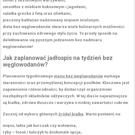
omlet z sezonowymi warzywami,
smoothie z mlekiem kokosowym i jagodami,
sałatka grecka z fetą oraz oliwkami,
pieczony bakłażan nadziewany mięsem mielonym.
dieta bez węglowodanów
stwarza wiele kulinarnych możliwości
przy zachowaniu zdrowego stylu życia. To prosty sposób na
delektowanie się pysznym jedzeniem bez nadmiaru
węglowodanów!
Jak zaplanować
jadłospis na tydzień
bez
węglowodanów?
Planowanie tygodniowego
menu bez węglowodanów
wymaga
staranności oraz przemyślanej koncepcji posiłków. Kluczowe jest
zapewnienie różnorodności, by dostarczyć organizmowi
niezbędnych składników odżywczych. W tej diecie najważniejsze
są
białka
,
zdrowe tłuszcze
i
warzywa o niskiej zawartości cukrów
.
Zacznij od wyboru głównych
źródeł białka
. Warto postawić na:
mięso, takie jak kurczak czy wołowina,
ryby – łosoś i tuńczyk to doskonałe opcje,