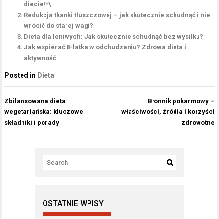
diecie!*\
Redukcja tkanki tłuszczowej – jak skutecznie schudnąć i nie
wrócić do starej wagi?
Dieta dla leniwych: Jak skutecznie schudnąć bez wysiłku?
Jak wspierać 8-latka w odchudzaniu? Zdrowa dieta i
aktywność
Posted in
Dieta
Nawigacja
Zbilansowana dieta
Błonnik pokarmowy –
wpisu
wegetariańska: kluczowe
właściwości, źródła i korzyści
składniki i porady
zdrowotne
OSTATNIE WPISY