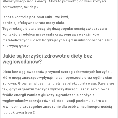
alternatywnego źródła energii. Może to prowadzić do wielu korzyści
zdrowotnych, takich jak:
lepsza kontrola poziomu cukru we krwi,
bardziej efektywna utrata masy ciała.
Tego rodzaju dieta cieszy się dużą popularnością zwłaszcza w
kontekście
redukcji masy ciała
oraz
poprawy wskaźników
metabolicznych
u osób borykających się z
insulinoopornością
lub
cukrzycą typu 2
.
Jakie są korzyści zdrowotne diety bez
węglowodanów?
Dieta bez węglowodanów
przynosi szereg zdrowotnych korzyści,
które mogą znacząco wpłynąć na samopoczucie oraz ogólny stan
zdrowia.
Głównym plusem tej diety jest efekt
utraty wagi
.
Dzieje się
tak, gdyż organizm zaczyna wykorzystywać tłuszcz jako główne
źródło energii zamiast glukozy. Ograniczenie spożycia
węglowodanów sprzyja również stabilizacji poziomu cukru we
krwi, co ma szczególne znaczenie dla osób z insulinoopornością
lub cukrzycą typu 2.