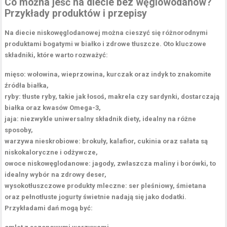
Co można jeść na diecie bez węglowodanów?
Przykłady produktów i przepisy
Na diecie niskowęglodanowej można cieszyć się różnorodnymi
produktami bogatymi w
białko
i
zdrowe tłuszcze
. Oto kluczowe
składniki, które warto rozważyć:
mięso
: wołowina, wieprzowina, kurczak oraz indyk to znakomite
źródła białka,
ryby
: tłuste ryby, takie jak łosoś, makrela czy sardynki, dostarczają
białka oraz kwasów Omega-3,
jaja
: niezwykle uniwersalny składnik diety, idealny na różne
sposoby,
warzywa nieskrobiowe
: brokuły, kalafior, cukinia oraz sałata są
niskokaloryczne i odżywcze,
owoce niskowęglodanowe
: jagody, zwłaszcza maliny i borówki, to
idealny wybór na zdrowy deser,
wysokotłuszczowe produkty mleczne
: ser pleśniowy, śmietana
oraz pełnotłuste jogurty świetnie nadają się jako dodatki.
Przykładami dań mogą być: