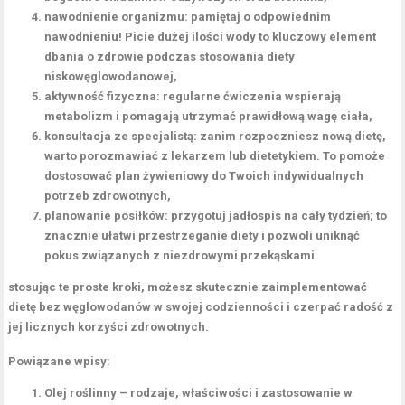
nawodnienie organizmu
: pamiętaj o odpowiednim
nawodnieniu! Picie dużej ilości wody to kluczowy element
dbania o zdrowie podczas stosowania diety
niskowęglowodanowej,
aktywność fizyczna
: regularne ćwiczenia wspierają
metabolizm i pomagają utrzymać prawidłową wagę ciała,
konsultacja ze specjalistą
: zanim rozpoczniesz nową dietę,
warto porozmawiać z lekarzem lub dietetykiem. To pomoże
dostosować plan żywieniowy do Twoich indywidualnych
potrzeb zdrowotnych,
planowanie posiłków
: przygotuj jadłospis na cały tydzień; to
znacznie ułatwi przestrzeganie diety i pozwoli uniknąć
pokus związanych z niezdrowymi przekąskami.
stosując te proste kroki, możesz skutecznie zaimplementować
dietę bez węglowodanów w swojej codzienności i czerpać radość z
jej licznych korzyści zdrowotnych.
Powiązane wpisy:
Olej roślinny – rodzaje, właściwości i zastosowanie w