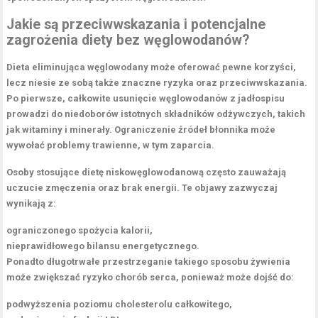
Jakie są przeciwwskazania i potencjalne
zagrożenia diety bez węglowodanów?
Dieta eliminująca węglowodany
może oferować pewne korzyści,
lecz niesie ze sobą także znaczne ryzyka oraz przeciwwskazania.
Po pierwsze, całkowite usunięcie węglowodanów z jadłospisu
prowadzi do niedoborów istotnych składników odżywczych, takich
jak witaminy i minerały. Ograniczenie źródeł błonnika może
wywołać problemy trawienne, w tym zaparcia.
Osoby stosujące dietę niskowęglowodanową często zauważają
uczucie zmęczenia oraz brak energii. Te objawy zazwyczaj
wynikają z:
ograniczonego spożycia kalorii,
nieprawidłowego bilansu energetycznego.
Ponadto długotrwałe przestrzeganie takiego sposobu żywienia
może zwiększać ryzyko chorób serca, ponieważ może dojść do:
podwyższenia poziomu cholesterolu całkowitego,