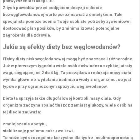
podwyższenia frakcji LDL.
Z tych powodów przed podjęciem decyzji o diecie
bezwęglowodanowej
warto porozmawiać z dietetykiem.
Taki
specjalista pomoże ocenić Twoje osobiste potrzeby żywieniowe i
dostosować plan posiłków, by zminimalizować potencjalne
zagrożenia dla zdrowia.
Jakie są efekty diety bez węglowodanów?
Efekty diety niskowęglodanowej
mogą być znaczące i różnorodne.
Już w pierwszym tygodniu wiele osób doświadcza szybkiej utraty
wagi, sięgającej od
2 do 4 kg
. Ta początkowa redukcja masy ciała
wynika głównie z wydalania nadmiaru wody z organizmu, co jest
typowe przy ograniczonym spożyciu węglowodanów.
Dieta ta sprzyja także długofalowej kontroli masy ciała. Gdy
organizm zaczyna spalać tłuszcz zamiast glukozy, wiele osób na
tej diecie zauważa:
zmniejszenie apetytu,
stabilizację poziomu cukru we krwi.
To może być szczególnie korzystne dla tych z
insulinoopornością