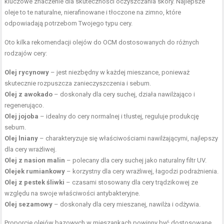
kluczowe znaczenie dla skuteczności oczyszczania skóry. Najlepsze
oleje to te naturalne, nierafinowane i tłoczone na zimno, które
odpowiadają potrzebom Twojego typu cery.
Oto kilka rekomendacji olejów do OCM dostosowanych do różnych
rodzajów cery:
Olej rycynowy
– jest niezbędny w każdej mieszance, ponieważ
skutecznie rozpuszcza zanieczyszczenia i sebum.
Olej z awokado
– doskonały dla cery suchej, działa nawilżająco i
regenerująco.
Olej jojoba
– idealny do cery normalnej i tłustej, reguluje produkcję
sebum.
Olej lniany
– charakteryzuje się właściwościami nawilżającymi, najlepszy
dla cery wrażliwej.
Olej z nasion
malin
– polecany dla cery suchej jako naturalny filtr UV.
Olejek rumiankowy
– korzystny dla cery wrażliwej, łagodzi podrażnienia.
Olej z pestek
śliwki
– czasami stosowany dla cery trądzikowej ze
względu na swoje właściwości antybakteryjne.
Olej sezamowy
– doskonały dla cery mieszanej, nawilża i odżywia.
Proporcje olejów bazowych w mieszankach powinny być dostosowane