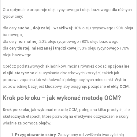
Oto optymalne proporcje oleju rycynowego i oleju bazowego dla różnych
typów cery:
dla cery
suchej, dojrzałej i wrażliwej
: 10% oleju rycynowego i 90% oleju
bazowego,
dla cery
normalnej
: 20% oleju rycynowego i 80% oleju bazowego,
dla cery
tłustej, mieszanej i trądzikowej
: 30% oleju rycynowego i 70%
oleju bazowego.
Oprócz podstawowych składników, można również dodać
opcjonalne
olejki eteryczne
dla uzyskania dodatkowych korzyści, takich jak
poprawa zapachu lub właściwości pielęgnacyjnych mieszanki. Wybór
odpowiedniej bazy jest kluczowy, aby osiągnąć pożądane
efekty OCM
.
Krok po kroku – jak wykonać metodę OCM?
Krok po kroku
, jak wykonać metodę OCM, polega na kilku prostych, ale
skutecznych etapach, które pozwolą na efektywne oczyszczenie skóry
właśnie za pomocą olejów.
Przygotowanie skóry
: Zaczynamy od zwilżenia twarzy letnią