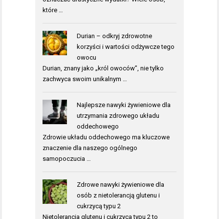
które …
Durian – odkryj zdrowotne
korzyści i wartości odżywcze tego
owocu
Durian, znany jako „król owoców”, nie tylko
zachwyca swoim unikalnym …
Najlepsze nawyki żywieniowe dla
utrzymania zdrowego układu
oddechowego
Zdrowie układu oddechowego ma kluczowe
znaczenie dla naszego ogólnego
samopoczucia …
Zdrowe nawyki żywieniowe dla
osób z nietolerancją glutenu i
cukrzycą typu 2
Nietolerancja glutenu i cukrzyca typu 2 to