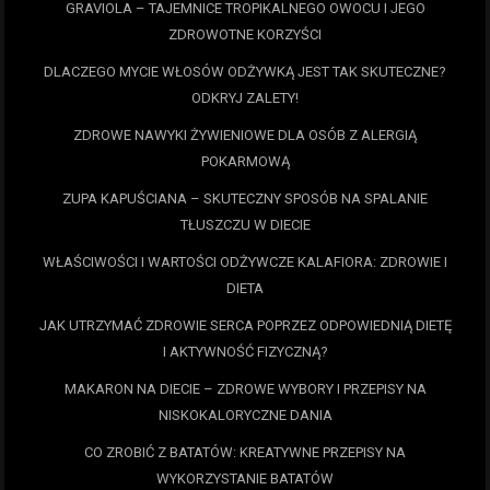
GRAVIOLA – TAJEMNICE TROPIKALNEGO OWOCU I JEGO
ZDROWOTNE KORZYŚCI
DLACZEGO MYCIE WŁOSÓW ODŻYWKĄ JEST TAK SKUTECZNE?
ODKRYJ ZALETY!
ZDROWE NAWYKI ŻYWIENIOWE DLA OSÓB Z ALERGIĄ
POKARMOWĄ
ZUPA KAPUŚCIANA – SKUTECZNY SPOSÓB NA SPALANIE
TŁUSZCZU W DIECIE
WŁAŚCIWOŚCI I WARTOŚCI ODŻYWCZE KALAFIORA: ZDROWIE I
DIETA
JAK UTRZYMAĆ ZDROWIE SERCA POPRZEZ ODPOWIEDNIĄ DIETĘ
I AKTYWNOŚĆ FIZYCZNĄ?
MAKARON NA DIECIE – ZDROWE WYBORY I PRZEPISY NA
NISKOKALORYCZNE DANIA
CO ZROBIĆ Z BATATÓW: KREATYWNE PRZEPISY NA
WYKORZYSTANIE BATATÓW