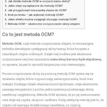
Jak działa metoda OCM w oczyszczaniu skóry?
Jakie oleje są najlepsze do metody OCM?
Jak przygotować mieszankę olejów do OCM?
Krok po kroku – jak wykonać metodę OCM?
Jakie efekty można osiągnąć stosując metodę OCM?
Metoda OCM – skuteczne oczyszczanie skóry olejami
Co to jest metoda OCM?
Metoda OCM
, czyli metoda oczyszczania olejami, to innowacyjna
technika demakijażu i pielęgnacji skóry twarzy, która korzysta z
naturalnych olejów roślinnych. Dzięki niej możliwe jest skuteczne
oczyszczanie cery bez naruszania
naturalnej bariery hydrolipidowej
,
co sprawia, że jest to sposób bezpieczny oraz nieinwazyjny.
Proces oczyszczania skóry za pomocą metody OCM opiera się na
działaniu olejów, które rozpuszczają zanieczyszczenia, brud oraz
makijaż. Działając dzięki właściwościom lipidowym, oleje skutecznie
usuwają nieczystości z porów, jednocześnie pozostawiając skórę
nawilżoną i wygładzoną. Metoda OCM sprawia, że po jej zastosowaniu
cera staje się czysta, ukojona i zadbana. Dużą zaletą tej metody jest to, że
często nie wymaga dodatkowego nawilżenia, co czyni ją