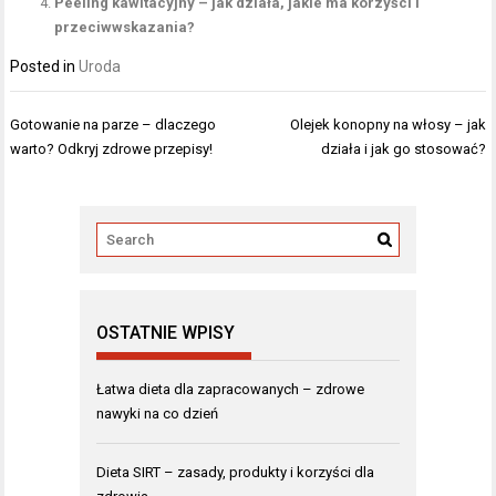
Peeling kawitacyjny – jak działa, jakie ma korzyści i
przeciwwskazania?
Posted in
Uroda
Nawigacja
Gotowanie na parze – dlaczego
Olejek konopny na włosy – jak
wpisu
warto? Odkryj zdrowe przepisy!
działa i jak go stosować?
OSTATNIE WPISY
Łatwa dieta dla zapracowanych – zdrowe
nawyki na co dzień
Dieta SIRT – zasady, produkty i korzyści dla