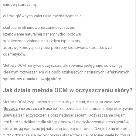
samowystarczalną.
Wśród głównych zalet OCM można wymienić:
skuteczne eliminowanie zanieczyszczeń,
szanowanie naturalnej bariery hydrolipidowej,
bezpieczne działanie na każdym typie skóry,
poprawę kondycji cery bez potrzeby stosowania dodatkowych
kosmetyków.
Metoda OCM nie tylko oczyszcza, ale również pielęgnuje, co czyni ją
idealnym rozwiązaniem dla osób szukających naturalnych i efektywnych
sposobów dbania o swoją skórę.
Jak działa metoda OCM w oczyszczaniu skóry?
Metoda OCM, czyli oczyszczanie skóry olejami, działa na zasadzie
’
tłuszcz
rozpuszcza tłuszcz’
, co oznacza, że naturalne oleje efektywnie
usuwają zanieczyszczenia oraz nadmiar sebum. Oczyszczanie olejami
jest bardzo delikatne dla skóry, ponieważ nie wykorzystuje detergentów,
które mogą naruszać jej naturalną barierę ochronną. Dzięki temu metoda
OCM odznacza się łagodnością i skutecznością, oferując wiele korzyści