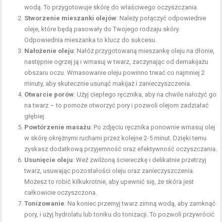
wodą. To przygotowuje skórę do właściwego oczyszczania.
Stworzenie mieszanki olejów
: Należy połączyć odpowiednie
oleje, które będą pasowały do Twojego rodzaju skóry.
Odpowiednia mieszanka to klucz do sukcesu.
Nałożenie oleju
: Nałóż przygotowaną mieszankę oleju na
dłonie
,
następnie ogrzej ją i wmasuj w twarz, zaczynając od demakijażu
obszaru oczu. Wmasowanie oleju powinno trwać co najmniej 2
minuty, aby skutecznie usunąć makijaż i zanieczyszczenia.
Otwarcie porów
: Użyj ciepłego ręcznika, aby na chwile nałożyć go
na twarz – to pomoże otworzyć pory i pozwoli olejom zadziałać
głębiej.
Powtórzenie masażu
: Po zdjęciu ręcznika ponownie wmasuj olej
w skórę okrężnymi ruchami przez kolejne 2-5 minut. Dzięki temu
zyskasz dodatkową przyjemność oraz efektywność oczyszczania.
Usunięcie oleju
: Weź zwilżoną ściereczkę i delikatnie przetrzyj
twarz, usuwając pozostałości oleju oraz zanieczyszczenia.
Możesz to robić kilkukrotnie, aby upewnić się, że skóra jest
całkowicie oczyszczona.
Tonizowanie
: Na koniec przemyj twarz zimną wodą, aby zamknąć
pory, i użyj hydrolatu lub toniku do tonizacji. To pozwoli przywrócić