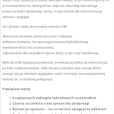
sebum oraz zanieczyszczenia, takie jak makijaż, w tym wodoodporny. W
przeciwieństwie do detergentów, oleje nie zaburzają naturalnego
płaszcza hydro-lipidowego skóry, co jest istotne dla zachowania jej
zdrowia i wyglądu.
Oto główne zalety stosowania metody OCM:
skuteczne usuwanie zanieczyszczeń i makijażu,
delikatne działanie, nie naruszające bariery hydrolipidowej,
nawilżenie skóry bez przesuszenia,
odpowiednia dla wszystkich typów skóry, w tym cery trądzikowej.
Metoda OCM zyskuje popularność, ponieważ jej efekty są widoczne już
po kilku zastosowaniach. Jeśli chcesz poprawić stan swojej skóry i
cieszyć się jej zdrowym wyglądem, warto rozważyć wprowadzenie tej
metody do codziennej pielęgnacji.
Powiązane wpisy:
6 najlepszych zabiegów hybrydowych na paznokcie
Czarna soczewica z warzywami dla utraty wagi
Balsam po opalaniu – na co zwrócić uwagę przy wyborze?