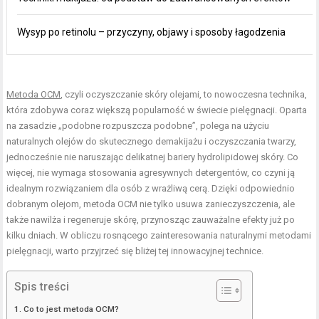
Wysyp po retinolu – przyczyny, objawy i sposoby łagodzenia
Metoda OCM
, czyli oczyszczanie skóry olejami, to nowoczesna technika,
która zdobywa coraz większą popularność w świecie pielęgnacji. Oparta
na zasadzie „podobne rozpuszcza podobne”, polega na użyciu
naturalnych olejów do skutecznego demakijażu i oczyszczania twarzy,
jednocześnie nie naruszając delikatnej bariery hydrolipidowej skóry. Co
więcej, nie wymaga stosowania agresywnych detergentów, co czyni ją
idealnym rozwiązaniem dla osób z wrażliwą cerą. Dzięki odpowiednio
dobranym olejom, metoda OCM nie tylko usuwa zanieczyszczenia, ale
także nawilża i regeneruje skórę, przynosząc zauważalne efekty już po
kilku dniach. W obliczu rosnącego zainteresowania naturalnymi metodami
pielęgnacji, warto przyjrzeć się bliżej tej innowacyjnej technice.
Spis treści
Co to jest metoda OCM?