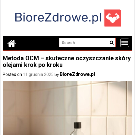
Skip
to
content
Metoda OCM – skuteczne oczyszczanie skóry
olejami krok po kroku
BioreZdrowe.pl
Posted on
11 grudnia 2025
by