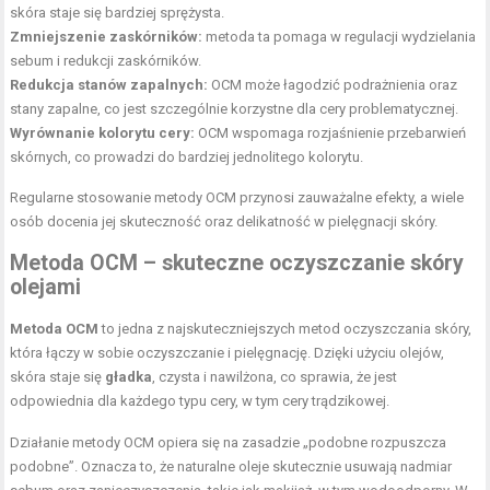
skóra staje się bardziej sprężysta.
Zmniejszenie zaskórników:
metoda ta pomaga w regulacji wydzielania
sebum i redukcji zaskórników.
Redukcja stanów zapalnych:
OCM może łagodzić podrażnienia oraz
stany zapalne, co jest szczególnie korzystne dla cery problematycznej.
Wyrównanie kolorytu cery:
OCM wspomaga rozjaśnienie przebarwień
skórnych, co prowadzi do bardziej jednolitego kolorytu.
Regularne stosowanie metody OCM przynosi zauważalne efekty, a wiele
osób docenia jej skuteczność oraz delikatność w pielęgnacji skóry.
Metoda OCM – skuteczne oczyszczanie skóry
olejami
Metoda OCM
to jedna z najskuteczniejszych metod oczyszczania skóry,
która łączy w sobie oczyszczanie i pielęgnację. Dzięki użyciu olejów,
skóra staje się
gładka
, czysta i nawilżona, co sprawia, że jest
odpowiednia dla każdego typu cery, w tym cery trądzikowej.
Działanie metody OCM opiera się na zasadzie „podobne rozpuszcza
podobne”. Oznacza to, że naturalne oleje skutecznie usuwają nadmiar