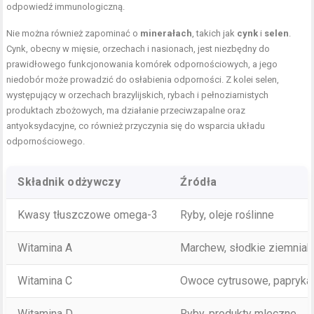
odpowiedź immunologiczną.
Nie można również zapominać o
minerałach
, takich jak
cynk
i
selen
.
Cynk, obecny w mięsie, orzechach i nasionach, jest niezbędny do
prawidłowego funkcjonowania komórek odpornościowych, a jego
niedobór może prowadzić do osłabienia odporności. Z kolei selen,
występujący w orzechach brazylijskich, rybach i pełnoziarnistych
produktach zbożowych, ma działanie przeciwzapalne oraz
antyoksydacyjne, co również przyczynia się do wsparcia układu
odpornościowego.
Składnik odżywczy
Źródła
Kwasy tłuszczowe omega-3
Ryby, oleje roślinne
Witamina A
Marchew, słodkie ziemniak
Witamina C
Owoce cytrusowe, papryka
Witamina D
Ryby, produkty mleczne