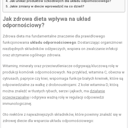
Jak unikać produktów szkodliwych dla układu odpornościowego?
Jakie zmiany w diecie wprowadzić na co dzień?
Jak zdrowa dieta wpływa na układ
odpornościowy?
Zdrowa dieta ma fundamentalne znaczenie dla prawidłowego
funkcjonowania
układu odpornościowego
. Dostarczając organizmowi
niezbędnych składników odżywczych, wspiera on zwalczanie infekcji
oraz utrzymanie ogólnego zdrowia.
Witaminy, minerały oraz przeciwutleniacze odgrywają kluczową rolę w
produkcji komórek odpornościowych. Na przykład, witamina C, obecna w
cytrusach, papryce czy kiwi, wspomaga funkcje białych krwinek, które są
odpowiedzialne za walkę z drobnoustrojami. Z kolei witamina D, którą
można znaleźć w tłustych rybach, serze i jajkach, ma
działanie
przeciwzapalne
i odgrywa ważną rolę w regulacji odpowiedzi
immunologicznej.
Oto niektóre z najważniejszych składników, które powinny znaleźć się w
zdrowej diecie dla wsparcia układu odpornościowego: