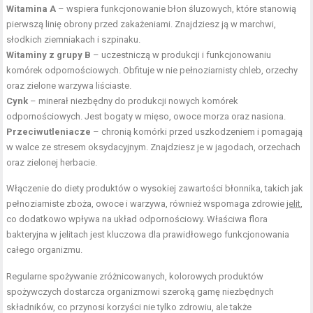
Witamina A
– wspiera funkcjonowanie błon śluzowych, które stanowią
pierwszą linię obrony przed zakażeniami. Znajdziesz ją w marchwi,
słodkich ziemniakach i szpinaku.
Witaminy z grupy B
– uczestniczą w produkcji i funkcjonowaniu
komórek odpornościowych. Obfituje w nie pełnoziarnisty chleb, orzechy
oraz zielone warzywa liściaste.
Cynk
– minerał niezbędny do produkcji nowych komórek
odpornościowych. Jest bogaty w mięso, owoce morza oraz nasiona.
Przeciwutleniacze
– chronią komórki przed uszkodzeniem i pomagają
w walce ze stresem oksydacyjnym. Znajdziesz je w jagodach, orzechach
oraz zielonej herbacie.
Włączenie do diety produktów o wysokiej zawartości błonnika, takich jak
pełnoziarniste zboża, owoce i warzywa, również wspomaga zdrowie
jelit
,
co dodatkowo wpływa na układ odpornościowy. Właściwa flora
bakteryjna w jelitach jest kluczowa dla prawidłowego funkcjonowania
całego organizmu.
Regularne spożywanie zróżnicowanych, kolorowych produktów
spożywczych dostarcza organizmowi szeroką gamę niezbędnych
składników, co przynosi korzyści nie tylko zdrowiu, ale także