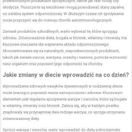
przetworzonych produktach spożywczych, takich jak fast foody czy
słodycze. Tłuszcze te są niezdrowe i mogą powodować stany zapalne,
co osłabia system odpornościowy. W dłuższym czasie ich spożywanie
może przyczynić się do rozwoju chorób autoimmunologicznych.
Zamiast produktów szkodliwych, warto wybierać te, które sprzyjają
zdrowiu. Zrównoważona dieta, bogata w błonnik, witaminy i minerały, ma
kluczowe znaczenie dla wspierania układu odpornościowego.
Skoncentrowanie się na naturalnych, nieprzetworzonych produktach,
takich jak świeże owoce, warzywa, orzechy i nasiona, pomoże wzmocnić
nasz organizm oraz poprawić jego odporność na choroby.
Jakie zmiany w diecie wprowadzić na co dzień?
Wprowadzenie zdrowych nawyków żywieniowych w codziennej diecie
może znacząco poprawić nasze samopoczucie i zdrowie. Kluczowym
elementem jest regularne spożywanie warzyw i owoców, które są bogate
w witaminy, minerały oraz błonnik. Zaleca się, aby w każdym posiłku
znajdowały się przynajmniej dwa rodzaje warzyw, co sprzyja utrzymaniu
zrównoważonej diety.
Oprócz warzyw i owoców, warto wprowadzić do diety pełnoziarniste