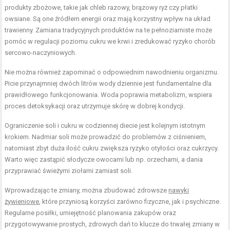
produkty zbożowe, takie jak chleb razowy, brązowy ryż czy płatki
owsiane. Są one źródłem energii oraz mają korzystny wpływ na układ
trawienny. Zamiana tradycyjnych produktów na te pełnoziarniste może
pomóc w regulacji poziomu cukru we krwi i zredukować ryzyko chorób
sercowo-naczyniowych.
Nie można również zapominać o odpowiednim nawodnieniu organizmu.
Picie przynajmniej dwóch litrów wody dziennie jest fundamentalne dla
prawidłowego funkcjonowania. Woda poprawia metabolizm, wspiera
proces detoksykacji oraz utrzymuje skórę w dobrej kondycji.
Ograniczenie soli i cukru w codziennej diecie jest kolejnym istotnym
krokiem. Nadmiar soli może prowadzić do problemów z ciśnieniem,
natomiast zbyt duża ilość cukru zwiększa ryzyko otyłości oraz cukrzycy.
Warto więc zastąpić słodycze owocami lub np. orzechami, a dania
przyprawiać świeżymi ziołami zamiast soli.
Wprowadzając te zmiany, można zbudować zdrowsze
nawyki
żywieniowe
, które przyniosą korzyści zarówno fizyczne, jak i psychiczne.
Regularne posiłki, umiejętność planowania zakupów oraz
przygotowywanie prostych, zdrowych dań to klucze do trwałej zmiany w