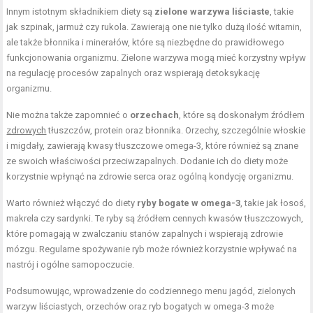
Innym istotnym składnikiem diety są
zielone warzywa liściaste
, takie
jak szpinak, jarmuż czy rukola. Zawierają one nie tylko dużą ilość witamin,
ale także błonnika i minerałów, które są niezbędne do prawidłowego
funkcjonowania organizmu. Zielone warzywa mogą mieć korzystny wpływ
na regulację procesów zapalnych oraz wspierają detoksykację
organizmu.
Nie można także zapomnieć o
orzechach
, które są doskonałym źródłem
zdrowych
tłuszczów, protein oraz błonnika. Orzechy, szczególnie włoskie
i migdały, zawierają kwasy tłuszczowe omega-3, które również są znane
ze swoich właściwości przeciwzapalnych. Dodanie ich do diety może
korzystnie wpłynąć na zdrowie serca oraz ogólną kondycję organizmu.
Warto również włączyć do diety
ryby bogate w omega-3
, takie jak łosoś,
makrela czy sardynki. Te ryby są źródłem cennych kwasów tłuszczowych,
które pomagają w zwalczaniu stanów zapalnych i wspierają zdrowie
mózgu. Regularne spożywanie ryb może również korzystnie wpływać na
nastrój i ogólne samopoczucie.
Podsumowując, wprowadzenie do codziennego menu jagód, zielonych
warzyw liściastych, orzechów oraz ryb bogatych w omega-3 może