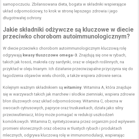
samopoczuciu. Zbilansowana dieta, bogata w składniki wspierające
układ odpornościowy, to krok w stronę lepszego zdrowia i jego
długotrwałej ochrony.
Jakie składniki odżywcze są kluczowe w diecie
przeciwko chorobom autoimmunologicznym?
W diecie przeciwko chorobom autoimmunologicznym kluczową rolę
odgrywają
kwasy tłuszczowe omega-3
. Znajdują się one w rybach,
takich jak łosoś, makrela czy sardynki, oraz w olejach roślinnych, na
przykład w oleju lnianym. Ich działanie przeciwzapalne przyczynia się do
łagodzenia objawów wielu chorób, a także wspiera zdrowie serca.
Kolejnym ważnym składnikiem są
witaminy
. Witamina A, która znajduje
się w warzywach takich jak marchew i słodkie ziemniaki, wspiera zdrowie
błon śluzowych oraz układ odpornościowy. Witamina C, obecna w
owocach cytrusowych, papryce oraz truskawkach, działa jako silny
przeciwutleniacz, który może pomagać w redukcji uszkodzeń
komórkowych. Witamina D, syntetyzowana przez organizm pod wpływem
promieni słonecznych oraz obecna w tłustych rybach i produktach
mlecznych, odgrywa kluczową rolę w immunomodulacji, wspierając