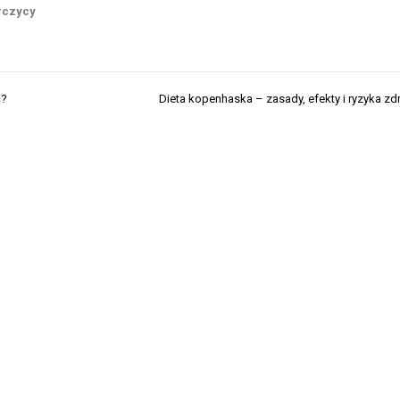
rczycy
ć?
Dieta kopenhaska – zasady, efekty i ryzyka z