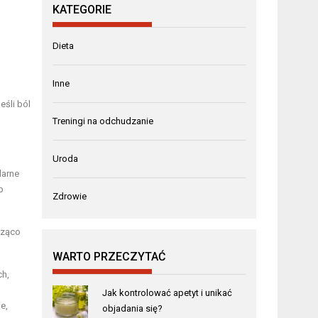
KATEGORIE
Dieta
Inne
eśli ból
Treningi na odchudzanie
Uroda
larne
b
Zdrowie
cząco
WARTO PRZECZYTAĆ
ch,
Jak kontrolować apetyt i unikać
e,
objadania się?