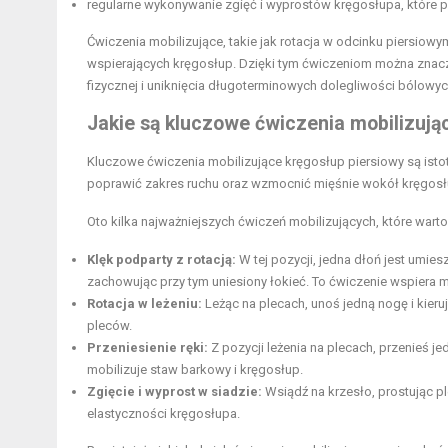
regularne wykonywanie zgięć i wyprostów kręgosłupa, które
Ćwiczenia mobilizujące, takie jak rotacja w odcinku piersiowy
wspierających kręgosłup. Dzięki tym ćwiczeniom można znac
fizycznej i uniknięcia długoterminowych dolegliwości bólowyc
Jakie są kluczowe ćwiczenia mobilizują
Kluczowe ćwiczenia mobilizujące kręgosłup piersiowy są ist
poprawić zakres ruchu oraz wzmocnić mięśnie wokół kręgosłup
Oto kilka najważniejszych ćwiczeń mobilizujących, które wart
Klęk podparty z rotacją:
W tej pozycji, jedna dłoń jest umies
zachowując przy tym uniesiony łokieć. To ćwiczenie wspiera mo
Rotacja w leżeniu:
Leżąc na plecach, unoś jedną nogę i kier
pleców.
Przeniesienie ręki:
Z pozycji leżenia na plecach, przenieś 
mobilizuje staw barkowy i kręgosłup.
Zgięcie i wyprost w siadzie:
Wsiądź na krzesło, prostując ple
elastyczności kręgosłupa.