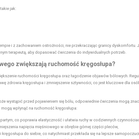
akie jak:
mpie i z zachowaniem ostrożności, nie przekraczając granicy dyskomfortu. J
onalnym terapeutą, aby dopasować ćwiczenia do indywidualnych potrzeb.
iowego zwiększają ruchomość kręgosłupa?
iększenie ruchomości kręgosłupa oraz łagodzenie objawów bólowych. Regu
wę zdrowia kręgosłupa i zmniejszenie sztywności, co jest kluczowe dla osó
oże wystąpić przed pojawieniem się bólu, odpowiednie ćwiczenia mogą zna
nia mogą wpłynąć na ruchomość kręgosłupa:
partym, co poprawia elastyczność i ułatwia ruchy w codziennych czynnościa
zmniejszenia napięcia mięśniowego w obrębie górnej części pleców,
i kręgosłupa do siebie, co natychmiast przekłada się na lepsze samopoczuci