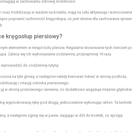
 pomagają w zachowaniu zdrowej mobilności.
m oraz mobilizacja w siadzie na krześle, mają na celu aktywację i wzmocnieni
ząco poprawić ruchomość kręgosłupa, co jest istotne dla zachowania spraw
h.
ce kręgosłup piersiowy?
otnym elementem w terapii bólu pleców. Regularne stosowanie tych ćwiczeń 
a. Zaleca się ich wykonywanie codziennie, przynajmniej 10 razy.
o wprowadzić do codziennej rutyny:
zczona na tyle głowy, a następnie należy kierować łokieć w stronę podłoża,
bilizację i rotację odcinka piersiowego.
uj ją w stronę przeciwnego ramienia, co dodatkowo angażuje mięśnie głębokie
jedną wyprostowaną rękę pod drugą, jednocześnie wykonując skłon. Ta technik
cy, a następnie zginaj się w pasie, sięgając w dół do kostek, co sprzyja