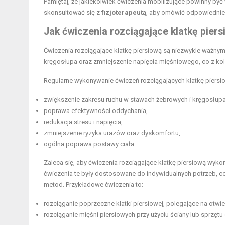
Pamiętaj, że jakiekolwiek ćwiczenia mobilizujące powinny by
skonsultować się z
fizjoterapeutą
, aby omówić odpowiednie t
Jak ćwiczenia rozciągające klatkę piers
Ćwiczenia rozciągające klatkę piersiową są niezwykle ważny
kręgosłupa oraz zmniejszenie napięcia mięśniowego, co z k
Regularne wykonywanie ćwiczeń rozciągających klatkę piersio
zwiększenie zakresu ruchu
w stawach żebrowych i kręgosłupa
poprawa efektywności oddychania,
redukacja stresu i napięcia,
zmniejszenie ryzyka urazów oraz dyskomfortu,
ogólna poprawa postawy ciała.
Zaleca się, aby ćwiczenia rozciągające klatkę piersiową wykon
ćwiczenia te były dostosowane do indywidualnych potrzeb, 
metod. Przykładowe ćwiczenia to:
rozciąganie poprzeczne klatki piersiowej, polegające na otwie
rozciąganie mięśni
piersiowych przy użyciu ściany lub sprzętu