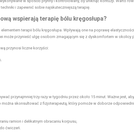
ć wykonywane w sposób płynny i kontrolowany, by uniknąć kontuzji. Warto rów
echniki i zapewnić sobie najskuteczniejszą terapię.
iową wspierają terapię bólu kręgosłupa?
m elementem terapii bólu kręgosłupa. Wpływają one na poprawę elastycznośc
olei może przynieść ulgę osobom zmagającym się z dyskomfortem w okolicy 
wą przynosi liczne korzyści:
,
ywać przynajmniej trzy razy w tygodniu przez około 15 minut. Ważne jest, ab
co można skonsultować z fizjoterapeutą, który pomoże w doborze odpowiedn
raniu ramion i delikatnym obracaniu korpusu,
 do ćwiczeń.