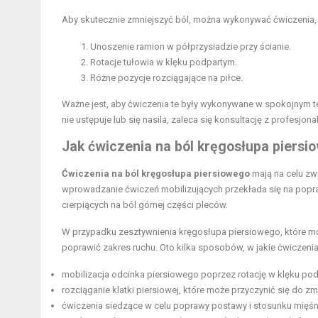
Aby skutecznie zmniejszyć ból, można wykonywać ćwiczenia, t
Unoszenie ramion w półprzysiadzie przy ścianie.
Rotacje tułowia w klęku podpartym.
Różne pozycje rozciągające na piłce.
Ważne jest, aby ćwiczenia te były wykonywane w spokojnym te
nie ustępuje lub się nasila, zaleca się konsultację z profesj
Jak ćwiczenia na ból kręgosłupa piers
Ćwiczenia na ból kręgosłupa piersiowego
mają na celu zw
wprowadzanie ćwiczeń mobilizujących przekłada się na popra
cierpiących na ból górnej części pleców.
W przypadku zesztywnienia kręgosłupa piersiowego, które m
poprawić zakres ruchu. Oto kilka sposobów, w jakie ćwicze
mobilizacja odcinka piersiowego poprzez rotację w klęku pod
rozciąganie klatki piersiowej, które może przyczynić się do 
ćwiczenia siedzące w celu poprawy postawy i stosunku mięśn