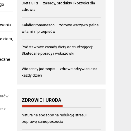
Dieta SIRT – zasady, produkty i korzyści dla
ego
zdrowia
owaniu
Kalafior romanesco – zdrowe warzywo pełne
witamin i przepisów
 ciała,
Podstawowe zasady diety odchudzającej:
Skuteczne porady i wskazówki
teczne
Wiosenny jadłospis – zdrowe odżywianie na
każdy dzień
entów
ZDROWIE I URODA
oraz
Naturalne sposoby na redukcję stresu i
poprawę samopoczucia