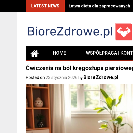
Skip
LATEST NEWS
Łatwa dieta dla zapracowanych -
to
content
HOME
WSPÓŁPRACA I KON
Ćwiczenia na ból kręgosłupa piersiow
BioreZdrowe.pl
Posted on
23 stycznia 2026
by