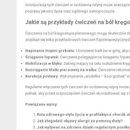
Incorporacja tych ćwiczeń w codzienną rutynę może znacz
poprawy jakości życia oraz ogólnego samopoczucia.
Jakie są przykłady ćwiczeń na ból kręg
Ćwiczenia na ból kręgosłupa piersiowego mogą skutecznie zł
znajduje się kilka przykładowych ćwiczeń fizjoterapeutyczny
Napinanie mięśni grzbietu:
Unoszenie
barków
w górę, aby 
Ściąganie łopatek:
Ćwiczenie polegające na ściąganiu łopate
Mobilizacja w klęku:
Zabieg mający na celu rozluźnienie kr
Rozciąganie klatki piersiowej na wałku:
Ćwiczenie rekomend
Korekcja postawy:
Wykonywanie „siodełka – koci grzbiet” w
Regularne włączanie tych ćwiczeń do codziennej rutyny może 
jednak, aby przed rozpoczęciem ćwiczeń skonsultować się z 
Powiązane wpisy:
Rola zdrowego stylu życia w profilaktyce chorób
Jak złagodzić objawy alergii za pomocą diety?
Jak wpływać na zdrowie dzięki regularnym posiłk