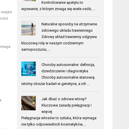
Kontrolowanie apetytu to
wyzwanie, z którym zmaga się wiele osób, …
e mięśni
ności
Naturalne sposoby na utrzymanie
zdrowego układu trawiennego
Zdrowy układ trawienny odgrywa
kluczową rolę w naszym codziennym
pomaga
samopoczuciu, …
Choroby autosomalne: definicja,
dziedziczenie i diagnostyka
Choroby autosomalne stanowią
istotny obszar badań w genetyce, a ich …
Jak dbać o zdrowe włosy?
a
Kluczowe zasady pielęgnacji i
więcej
Pielęgnacja włosów to sztuka, która wymaga
nie tylko odpowiednich kosmetyków, …