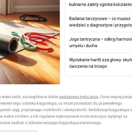
kulinarne zalety ogórka kolczast
Badania tarczycowe – co musisz
wiedzieć o diagnostyce i przygot
Joga tantryczna – odkryj harmonie
umysłu i ducha
Wyciskanie hantli zza głowy: sku
ćwiczenie na triceps
ę wiele osób, szczególnie w dobie
siedzącego trybu życia
. Coraz więcej pacj
wnieniem tego odcinka kręgosłupa, co może prowadzić do przewlekłego
nieść ulgę, poprawiając mobilność i elastyczność. Mobilizacje kręgosłupa 
mi w walce z bólem, a ich regularne wykonywanie może znacząco wpłynąć na
tecznie zadbać o zdrowie swojego kręgosłupa piersiowego.