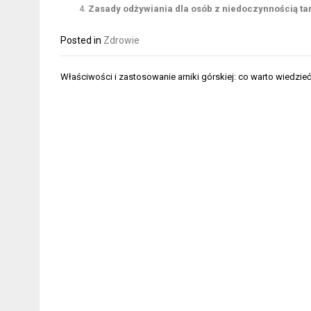
Zasady odżywiania dla osób z niedoczynnością ta
Posted in
Zdrowie
Nawigacja
Właściwości i zastosowanie arniki górskiej: co warto wiedzie
wpisu