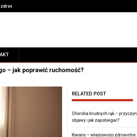
 zdrowe nawyki na co dzień
TAKT
ego – jak poprawić ruchomość?
RELATED POST
Choroba brudnych rąk – przyczyn
objawy i jak zapobiegać?
Kiwano – właściwości zdrowotne 