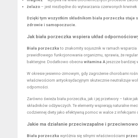
żelazo
– jest niezbędne do wytwarzania czerwonych krwinek i 
Dzięki tym wszystkim składnikom biała porzeczka staje
zdrowie i samopoczucie.
Jak biała porzeczka wspiera układ odpornościow
Biała porzeczka
to znakomity sojusznik w ramach wsparcia
prawidłowego funkcjonowania organizmu, sprawia, że regula
bakteryjne. Dodatkowo obecna
witamina A
jeszcze bardziej
W okresie jesienno-zimowym, gdy zagrożenie chorobami rośn
właściwościom antyoksydacyjnym skutecznie neutralizuje woln
odporności.
Zarówno świeża biała porzeczka, jak i jej przetwory – takie ja
składników odżywczych. Te elementy wspierają naturalne me
codziennej diety jako efektywną pomoc w walce z infekcjami 
Jakie ma działanie przeciwzapalne i przeciwnow
Biała porzeczka
wyróżnia się silnymi właściwościami
przec