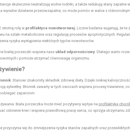
ncje skutecznie neutralizują wolne rodniki, a także redukują stany zapalne 
ma wyraźne działanie przeciwzapalne, co może pomóc w walce z różnorodnym
 istotną rolę w
profilaktyce nowotworowej
. Liczne badania sugerują, że te 
u na szlaki metaboliczne oraz regulację procesów apoptotycznych. Regular
zenia ryzyka wystąpienia niektórych typów nowotworów.
ne białej porzeczki wspiera nasz
układ odpornościowy
. Dlatego warto rozw
 zdrowotnych i pomoże utrzymać równowagę organizmu.
żywienie
?
łonnik
. Stanowi znakomity składnik zdrowej diety. Dzięki niskiej kaloryczności
oją sylwetkę. Błonnik zawarty w tych owocach wspiera procesy trawienne, co
apobiegać zaparciom.
pożywania. Biała porzeczka może mieć pozytywny wpływ na
profilaktykę choró
 ciśnienie krwi i wspiera prawidłową pracę serca, co sprzyja utrzymaniu z
e przyczynia się do zmniejszenia ryzyka stanów zapalnych oraz przewlekłych