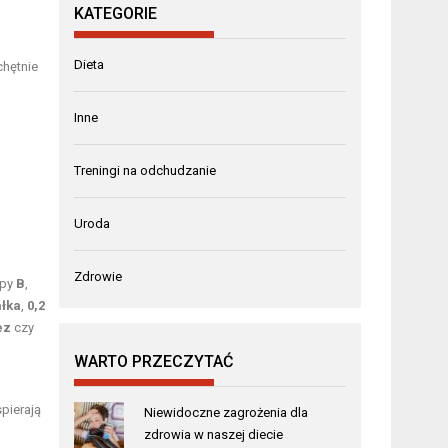
KATEGORIE
Dieta
hętnie
Inne
Treningi na odchudzanie
Uroda
Zdrowie
upy
B
,
ałka
,
0,2
ez
czy
WARTO PRZECZYTAĆ
spierają
Niewidoczne zagrożenia dla
zdrowia w naszej diecie