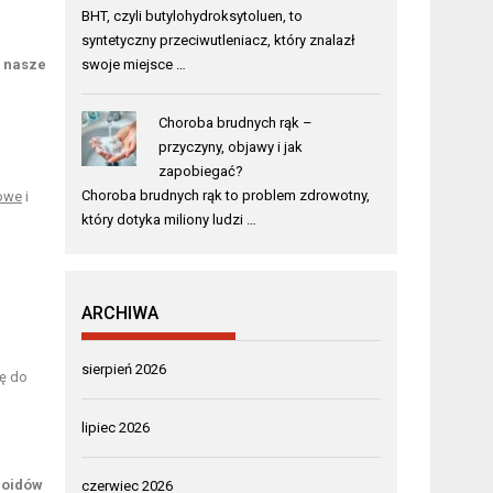
BHT, czyli butylohydroksytoluen, to
syntetyczny przeciwutleniacz, który znalazł
a nasze
swoje miejsce …
Choroba brudnych rąk –
przyczyny, objawy i jak
zapobiegać?
Choroba brudnych rąk to problem zdrowotny,
sowe
i
który dotyka miliony ludzi …
m
ARCHIWA
sierpień 2026
ę do
lipiec 2026
noidów
czerwiec 2026