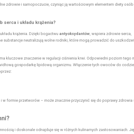
ólne zdrowie i samopoczucie, czyniąc ją wartościowym elementem diety osób
 serca i układu krążenia?
 układu krążenia. Dzięki bogactwu
antyoksydantów
, wspiera zdrowie serca,
ne substancje neutralizują wolne rodniki, które mogą prowadzić do uszkodze
y ma kluczowe znaczenie w regulacji ciśnienia krwi. Odpowiedni poziom tego 
idłową gospodarkę lipidową organizmu. Włączenie tych owoców do codzi
oprzez:
k i w formie przetworów – może znacznie przyczynić się do poprawy zdrowia 
hni?
nością i doskonale odnajduje się w różnych kulinarnych zastosowaniach. Je