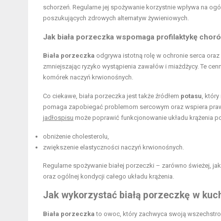
schorzeń. Regularne jej spożywanie korzystnie wpływa na og
poszukujących zdrowych alternatyw żywieniowych.
Jak biała porzeczka wspomaga profilaktykę chorób
Biała porzeczka
odgrywa istotną rolę w ochronie serca oraz
zmniejszając ryzyko wystąpienia zawałów i miażdżycy. Te cen
komórek naczyń krwionośnych.
Co ciekawe, biała porzeczka jest także źródłem
potasu
, któr
pomaga zapobiegać problemom sercowym oraz wspiera praw
jadłospisu
może poprawić funkcjonowanie układu krążenia p
obniżenie cholesterolu,
zwiększenie elastyczności naczyń krwionośnych.
Regularne spożywanie białej porzeczki – zarówno świeżej, ja
oraz ogólnej kondycji całego układu krążenia.
Jak wykorzystać białą porzeczkę w kuc
Biała porzeczka
to owoc, który zachwyca swoją wszechstron