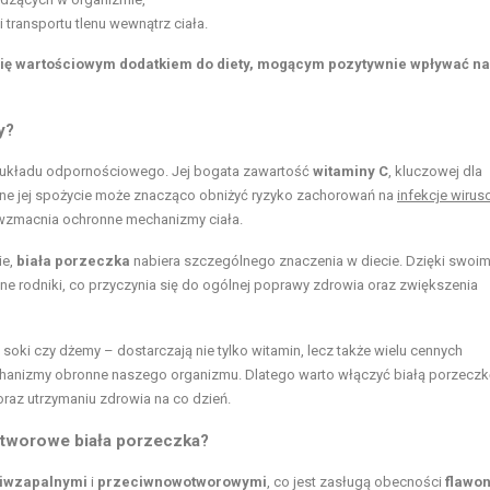
transportu tlenu wewnątrz ciała.
 się wartościowym dodatkiem do diety, mogącym pozytywnie wpływać n
y?
 układu odpornościowego. Jej bogata zawartość
witaminy C
, kluczowej dla
rne jej spożycie może znacząco obniżyć ryzyko zachorowań na
infekcje wiru
 wzmacnia ochronne mechanizmy ciała.
ie,
biała porzeczka
nabiera szczególnego znaczenia w diecie. Dzięki swoi
e rodniki, co przyczynia się do ogólnej poprawy zdrowia oraz zwiększenia
k soki czy dżemy – dostarczają nie tylko witamin, lecz także wielu cennych
chanizmy obronne naszego organizmu. Dlatego warto włączyć białą porzeczk
oraz utrzymaniu zdrowia na co dzień.
otworowe biała porzeczka?
iwzapalnymi
i
przeciwnowotworowymi
, co jest zasługą obecności
flawo