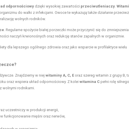
ład odpornościowy
dzięki wysokiej zawartości
przeciwutleniaczy
.
Witami
rganizmu do walki z infekcjami. Owoce te wykazują także działanie przeciwz
alizację wolnych rodników.
ce
. Regularne spożycie białej porzeczki może przyczynić się do zmniejszenia
ości naczyń krwionośnych oraz redukcję stanów zapalnych w organizmie.
ety dla lepszego ogólnego zdrowia oraz jako wsparcie w profilaktyce wielu
rzeczce?
odżywcze. Znajdziemy w niej
witaminy A, C, E
oraz szereg witamin z grupy B, t
oku oraz wspiera układ odpornościowy. Z kolei
witamina C
pełni rolę silneg
z wolnymi rodnikami.
z uczestniczy w produkcji energii,
we funkcjonowanie mięśni oraz nerwów,
dzących w organizmie,