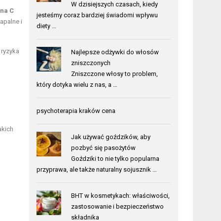
W dzisiejszych czasach, kiedy
na C
jesteśmy coraz bardziej świadomi wpływu
apalne i
diety …
 ryzyka
Najlepsze odżywki do włosów
zniszczonych
Zniszczone włosy to problem,
który dotyka wielu z nas, a …
psychoterapia kraków cena
akich
Jak używać goździków, aby
o
pozbyć się pasożytów
Goździki to nie tylko popularna
przyprawa, ale także naturalny sojusznik …
BHT w kosmetykach: właściwości,
zastosowanie i bezpieczeństwo
składnika