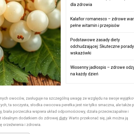
dla zdrowia
Kalafior romanesco – zdrowe wa
pełne witamin i przepisów
Podstawowe zasady diety
odchudzającej: Skuteczne porady 
wskazówki
Wiosenny jadłospis – zdrowe odż
na każdy dzień
larnych owoców, zasługuje na szczególną uwagę ze względu na swoje wyjątk
ch, ta soczysta, słodka owocowa perełka jest nie tylko smaczna, ale także 
, biała porzeczka wspiera układ odpornościowy, działa przeciwzapalnie i
st idealnym dodatkiem do zdrowej
diety
. Warto przekonać się, jak można ją
 orzeźwienia i zdrowia.