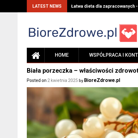
Skip
LATEST NEWS
Łatwa dieta dla zapracowanych -
to
content
HOME
WSPÓŁPRACA I KON
Biała porzeczka – właściwości zdrowot
BioreZdrowe.pl
Posted on
2 kwietnia 2025
by