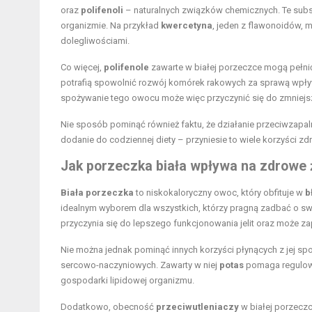
oraz
polifenoli
– naturalnych związków chemicznych. Te substa
organizmie. Na przykład
kwercetyna
, jeden z flawonoidów, 
dolegliwościami.
Co więcej,
polifenole
zawarte w białej porzeczce mogą pełnić
potrafią spowolnić rozwój komórek rakowych za sprawą wpływ
spożywanie tego owocu może więc przyczynić się do zmniejs
Nie sposób pominąć również faktu, że działanie przeciwzapal
dodanie do codziennej diety – przyniesie to wiele korzyści
Jak porzeczka biała wpływa na
zdrowe 
Biała porzeczka
to niskokaloryczny owoc, który obfituje w
b
idealnym wyborem dla wszystkich, którzy pragną zadbać o sw
przyczynia się do lepszego funkcjonowania jelit oraz może z
Nie można jednak pominąć innych korzyści płynących z jej s
sercowo-naczyniowych. Zawarty w niej
potas
pomaga regulować
gospodarki lipidowej organizmu.
Dodatkowo, obecność
przeciwutleniaczy
w białej porzeczc