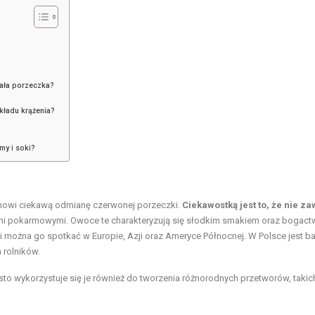
iała porzeczka?
kładu krążenia?
my i soki?
anowi ciekawą odmianę czerwonej porzeczki.
Ciekawostką jest to, że nie za
iami pokarmowymi. Owoce te charakteryzują się słodkim smakiem oraz bogac
 i można go spotkać w Europie, Azji oraz Ameryce Północnej. W Polsce jest b
 rolników.
sto wykorzystuje się je również do tworzenia różnorodnych przetworów, takich