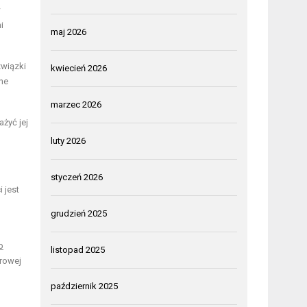
w
i
maj 2026
związki
kwiecień 2026
ne
marzec 2026
ażyć jej
luty 2026
styczeń 2026
 jest
grudzień 2025
b
listopad 2025
drowej
październik 2025