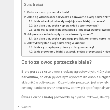
Spis treści
Co to za owoc porzeczka biała?
Jakie są właściwości odżywcze i zdrowotne białej porzeczki?
Jakie witaminy i minerały znajdują się w białej porzeczce?
Jak biała porzeczka wspiera układ odpornościowy?
Jakie ma działanie przeciwzapalne i przeciwnowotworowe b
Jak porzeczka biała wpływa na zdrowe żywienie?
Jak biała porzeczka wspomaga profilaktykę chorób serca i u
Jak wykorzystać białą porzeczkę w kuchni?
Jakie są przepisy na potrawy z białą porzeczką?
Jakie przetwory z białej porzeczki można przygotować – dże
Co to za owoc porzeczka biała?
Biała porzeczka
to owoc z rodziny agrestowatych, który st
barwników
, co czyni ją idealnym wyborem dla osób z alerg
składników odżywczych. Krzew białej porzeczki jest niewielki
ceniony, zarówno przez amatorów upraw, jak i profesjonalnych
Świeże owoce białej porzeczki
są pyszne i zdrowe, ale czę
dżemy,