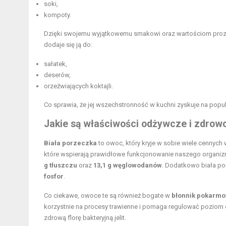
soki,
kompoty.
Dzięki swojemu wyjątkowemu smakowi oraz wartościom prozd
dodaje się ją do:
sałatek,
deserów,
orzeźwiających koktajli.
Co sprawia, że jej wszechstronność w kuchni zyskuje na popul
Jakie są właściwości odżywcze i zdrowo
Biała porzeczka
to owoc, który kryje w sobie wiele cennyc
które wspierają prawidłowe funkcjonowanie naszego organi
g tłuszczu
oraz
13,1 g węglowodanów
. Dodatkowo biała po
fosfor
.
Co ciekawe, owoce te są również bogate w
błonnik pokarm
korzystnie na procesy trawienne i pomaga regulować poziom 
zdrową florę bakteryjną jelit.