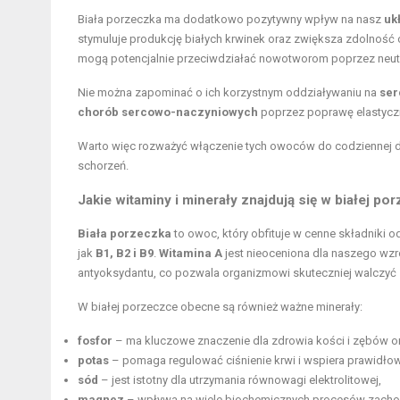
Biała porzeczka ma dodatkowo pozytywny wpływ na nasz
uk
stymuluje produkcję białych krwinek oraz zwiększa zdolność o
mogą potencjalnie przeciwdziałać nowotworom poprzez neutr
Nie można zapominać o ich korzystnym oddziaływaniu na
ser
chorób sercowo-naczyniowych
poprzez poprawę elastyczn
Warto więc rozważyć włączenie tych owoców do codziennej di
schorzeń.
Jakie witaminy i minerały znajdują się w białej po
Biała porzeczka
to owoc, który obfituje w cenne składniki 
jak
B1, B2 i B9
.
Witamina A
jest nieoceniona dla naszego wzr
antyoksydantu, co pozwala organizmowi skuteczniej walczyć 
W białej porzeczce obecne są również ważne minerały:
fosfor
– ma kluczowe znaczenie dla zdrowia kości i zębów ora
potas
– pomaga regulować ciśnienie krwi i wspiera prawidło
sód
– jest istotny dla utrzymania równowagi elektrolitowej,
magnez
– wpływa na wiele biochemicznych procesów zacho