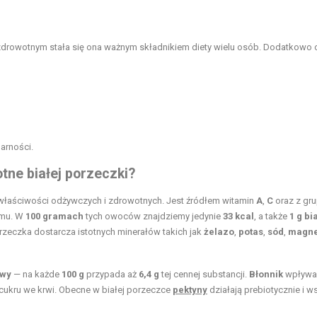
rowotnym stała się ona ważnym składnikiem diety wielu osób. Dodatkowo c
arności.
tne białej porzeczki?
h właściwości odżywczych i zdrowotnych. Jest źródłem witamin
A
,
C
oraz z gr
zmu. W
100 gramach
tych owoców znajdziemy jedynie
33 kcal
, a także
1 g bi
rzeczka dostarcza istotnych minerałów takich jak
żelazo
,
potas
,
sód
,
magn
owy
— na każde
100 g
przypada aż
6,4 g
tej cennej substancji.
Błonnik
wpływa
cukru we krwi. Obecne w białej porzeczce
pektyny
działają prebiotycznie i w