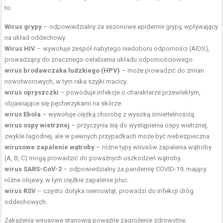
to:
Wirus grypy
– odpowiedzialny za sezonowe epidemie grypy, wpływający
na układ oddechowy.
Wirus HIV
– wywołuje zespół nabytego niedoboru odporności (AIDS),
prowadzący do znacznego osłabienia układu odpornościowego.
wirus brodawczaka ludzkiego (HPV)
– może prowadzić do zmian
nowotworowych, w tym raka szyjki macicy.
wirus opryszczki
– powoduje infekcje o charakterze przewlekłym,
objawiające się pęcherzykami na skórze.
wirus Ebola
– wywołuje ciężką chorobę z wysoką śmiertelnością.
wirus ospy wietrznej
– przyczynia się do wystąpienia ospy wietrznej,
zwykle łagodnej, ale w pewnych przypadkach może być niebezpieczna.
wirusowe zapalenie wątroby
– różne typy wirusów zapalenia wątroby
(A, B, C) mogą prowadzić do poważnych uszkodzeń wątroby.
wirus SARS-CoV-2
– odpowiedzialny za pandemię COVID-19, mający
różne objawy, w tym ciężkie zapalenie płuc.
wirus RSV
– często dotyka niemowląt, prowadzi do infekcji dróg
oddechowych.
Zakażenia wirusowe stanowią poważne zagrożenie zdrowotne,