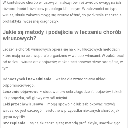
W kontekście chorób wirusowych, należy również zwrócić uwagę na ich
różnorodność i różnice w przebiegu klinicznym. W zależności od typu
wirusa, skutki zakażeń mogą się istotnie różnić, co podkreśla znaczenie
profilaktyki i wczesnej diagnostyki.
Jakie są metody i podejścia w leczeniu chorób
wirusowych?
Leczenie chorób wirusowych
opiera się na kilku kluczowych metodach,
które mają na celu wsparcie organizmu w walce z wirusami. W zależności
od rodzaju wirusa oraz objawów, można zastosować różne podejścia, w
tym:
Odpoczynek i nawadnianie
– ważne dla wzmocnienia układu
odpornościowego.
Leczenie objawowe
– stosowane w celu złagodzenia objawów, takich
jak gorączka, ból głowy czy
ból mięśni
.
Leki przeciwwirusowe
– mogą spowolnić lub zablokować rozwój
wirusa, co jest szczególnie istotne w przypadku niektórych chorób, jak
grypa czy HIV.
Szczepienia
– są najskuteczniejszą metodą profilaktyki, umożliwiając