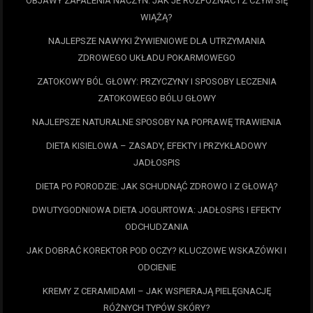
OBJAWY ZAPALENIA NACZYŃ: JAK JE ROZPOZNAĆ I Z CZYM SIĘ
WIĄŻĄ?
NAJLEPSZE NAWYKI ŻYWIENIOWE DLA UTRZYMANIA
ZDROWEGO UKŁADU POKARMOWEGO
ZATOKOWY BÓL GŁOWY: PRZYCZYNY I SPOSOBY LECZENIA
ZATOKOWEGO BÓLU GŁOWY
NAJLEPSZE NATURALNE SPOSOBY NA POPRAWĘ TRAWIENIA
DIETA KISIELOWA – ZASADY, EFEKTY I PRZYKŁADOWY
JADŁOSPIS
DIETA PO PORODZIE: JAK SCHUDNĄĆ ZDROWO I Z GŁOWĄ?
DWUTYGODNIOWA DIETA JOGURTOWA: JADŁOSPIS I EFEKTY
ODCHUDZANIA
JAK DOBRAĆ KOREKTOR POD OCZY? KLUCZOWE WSKAZÓWKI I
ODCIENIE
KREMY Z CERAMIDAMI – JAK WSPIERAJĄ PIELĘGNACJĘ
RÓŻNYCH TYPÓW SKÓRY?