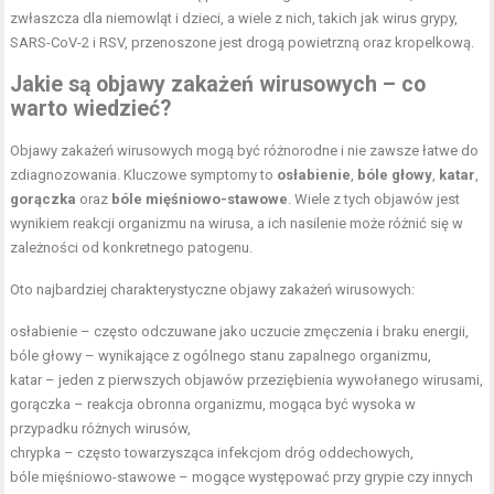
zwłaszcza dla niemowląt i dzieci, a wiele z nich, takich jak wirus grypy,
SARS-CoV-2 i RSV, przenoszone jest drogą powietrzną oraz kropelkową.
Jakie są objawy zakażeń wirusowych – co
warto wiedzieć?
Objawy zakażeń wirusowych mogą być różnorodne i nie zawsze łatwe do
zdiagnozowania. Kluczowe symptomy to
osłabienie
,
bóle głowy
,
katar
,
gorączka
oraz
bóle mięśniowo-stawowe
. Wiele z tych objawów jest
wynikiem reakcji organizmu na wirusa, a ich nasilenie może różnić się w
zależności od konkretnego patogenu.
Oto najbardziej charakterystyczne objawy zakażeń wirusowych:
osłabienie – często odczuwane jako uczucie zmęczenia i braku energii,
bóle głowy – wynikające z ogólnego stanu zapalnego organizmu,
katar – jeden z pierwszych objawów przeziębienia wywołanego wirusami,
gorączka – reakcja obronna organizmu, mogąca być wysoka w
przypadku różnych wirusów,
chrypka – często towarzysząca infekcjom dróg oddechowych,
bóle mięśniowo-stawowe – mogące występować przy grypie czy innych