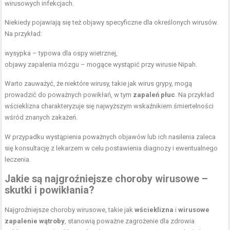
wirusowych infekcjach.
Niekiedy pojawiają się też objawy specyficzne dla określonych wirusów.
Na przykład:
wysypka – typowa dla ospy wietrznej,
objawy zapalenia mózgu – mogące wystąpić przy wirusie Nipah.
Warto zauważyć, że niektóre wirusy, takie jak wirus grypy, mogą
prowadzić do poważnych powikłań, w tym
zapaleń płuc
. Na przykład
wścieklizna charakteryzuje się najwyższym wskaźnikiem śmiertelności
wśród znanych zakażeń.
W przypadku wystąpienia poważnych objawów lub ich nasilenia zaleca
się konsultację z lekarzem w celu postawienia diagnozy i ewentualnego
leczenia.
Jakie są najgroźniejsze choroby wirusowe –
skutki i powikłania?
Najgroźniejsze choroby wirusowe, takie jak
wścieklizna
i
wirusowe
zapalenie wątroby
, stanowią poważne zagrożenie dla zdrowia