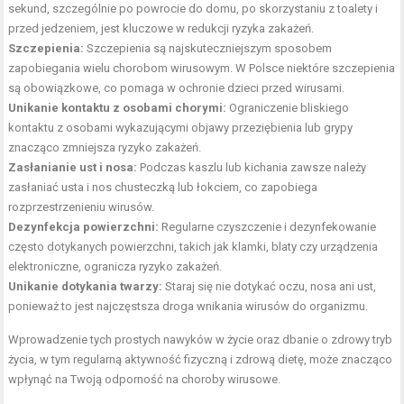
sekund, szczególnie po powrocie do domu, po skorzystaniu z toalety i
przed jedzeniem, jest kluczowe w redukcji ryzyka zakażeń.
Szczepienia:
Szczepienia są najskuteczniejszym sposobem
zapobiegania wielu chorobom wirusowym. W Polsce niektóre szczepienia
są obowiązkowe, co pomaga w ochronie dzieci przed wirusami.
Unikanie kontaktu z osobami chorymi:
Ograniczenie bliskiego
kontaktu z osobami wykazującymi objawy przeziębienia lub grypy
znacząco zmniejsza ryzyko zakażeń.
Zasłanianie ust i nosa:
Podczas kaszlu lub kichania zawsze należy
zasłaniać usta i nos chusteczką lub łokciem, co zapobiega
rozprzestrzenieniu wirusów.
Dezynfekcja powierzchni:
Regularne czyszczenie i dezynfekowanie
często dotykanych powierzchni, takich jak klamki, blaty czy urządzenia
elektroniczne, ogranicza ryzyko zakażeń.
Unikanie dotykania twarzy:
Staraj się nie dotykać oczu, nosa ani ust,
ponieważ to jest najczęstsza droga wnikania wirusów do organizmu.
Wprowadzenie tych prostych nawyków w życie oraz dbanie o zdrowy tryb
życia, w tym regularną aktywność fizyczną i zdrową dietę, może znacząco
wpłynąć na Twoją odporność na choroby wirusowe.