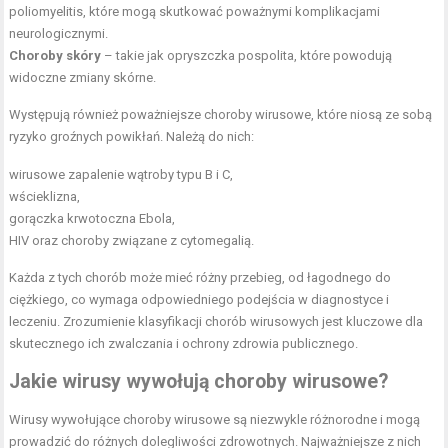
poliomyelitis, które mogą skutkować poważnymi komplikacjami
neurologicznymi.
Choroby skóry
– takie jak opryszczka pospolita, które powodują
widoczne zmiany skórne.
Występują również poważniejsze choroby wirusowe, które niosą ze sobą
ryzyko groźnych powikłań. Należą do nich:
wirusowe zapalenie wątroby typu B i C,
wścieklizna,
gorączka krwotoczna Ebola,
HIV oraz choroby związane z cytomegalią.
Każda z tych chorób może mieć różny przebieg, od łagodnego do
ciężkiego, co wymaga odpowiedniego podejścia w diagnostyce i
leczeniu. Zrozumienie klasyfikacji chorób wirusowych jest kluczowe dla
skutecznego ich zwalczania i ochrony zdrowia publicznego.
Jakie wirusy wywołują choroby wirusowe?
Wirusy wywołujące choroby wirusowe są niezwykle różnorodne i mogą
prowadzić do różnych dolegliwości zdrowotnych. Najważniejsze z nich