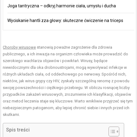
Joga tantryczna – odkryj harmonie ciała, umysłu i ducha
Wyciskanie hantli zza głowy: skuteczne ćwiczenie na triceps
Choroby wirusowe
stanowią poważne zagrożenie dla zdrowia
publicznego, a ich inwazja na organizm człowieka może prowadzić do
szerokiego wachlarza objawów i powikłań. Wirusy, będące
niewidocznymi dla oka drobnoustrojami, mogą wywoływać infekcje w
różnych układach ciała, od oddechowego po nerwowy. Spośród nich,
niektóre, jak wirus grypy czy HIV, zyskały szczególną renomę z powodu
swojej powszechności i ciężkiego przebiegu. W obliczu rosnącej liczby
przypadków zakażeń wirusowych, zrozumienie ich klasyfikacji, objawów
oraz metod leczenia staje się kluczowe. Warto wnikliwie przyjrzeć się tym
niebezpiecznym patogenom, aby lepiej chronić siebie i innych przed ich
skutkami.
Spis treści