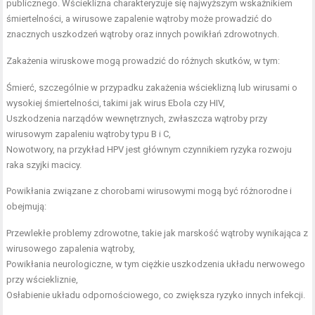
publicznego. Wścieklizna charakteryzuje się najwyższym wskaźnikiem
śmiertelności, a wirusowe zapalenie wątroby może prowadzić do
znacznych uszkodzeń wątroby oraz innych powikłań zdrowotnych.
Zakażenia wiruskowe mogą prowadzić do różnych skutków, w tym:
Śmierć, szczególnie w przypadku zakażenia wścieklizną lub wirusami o
wysokiej śmiertelności, takimi jak wirus Ebola czy HIV,
Uszkodzenia narządów wewnętrznych, zwłaszcza wątroby przy
wirusowym zapaleniu wątroby typu B i C,
Nowotwory, na przykład HPV jest głównym czynnikiem ryzyka rozwoju
raka szyjki macicy.
Powikłania związane z chorobami wirusowymi mogą być różnorodne i
obejmują:
Przewlekłe problemy zdrowotne, takie jak marskość wątroby wynikająca z
wirusowego zapalenia wątroby,
Powikłania neurologiczne, w tym ciężkie uszkodzenia układu nerwowego
przy wściekliznie,
Osłabienie układu odpornościowego, co zwiększa ryzyko innych infekcji.