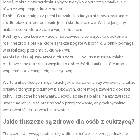
łosoś, makrela czy sardynki. Ryby te nie tylko dostarczają białka, ale
również wspierają zdrowie serca.
Drób
– Chude mięso z piersi kurczaka lub indyka stanowi doskonałe
źródło białka, a jednocześnie jest niskotłuszczowe. Ważne jest, aby
unikać skórki, która zawiera więcej tłuszczu.
Rośliny strączkowe
– Fasola, soczewica, ciecierzyca to doskonałe,
roślinne źródła białka, które są także bogate w błonnik. Błonnik pomaga
w stabilizacji poziomu cukru we krwi.
Nabiał o niskiej zawartości tłuszczu
– Jogurty naturalne, mleko
odtłuszczone oraz serki wiejskie to dobre źródła białka, które mogą
wspierać codzienną dietę cukrzycową.
Warto unikać tłustych mięs, takich jak wieprzowina czy wołowina, a także
przetworzonych produktów białkowych, które mogą zawierać dodatki
cukru i sztuczne konserwanty. Decydując się na białka, należy zwracać
uwagę na ich jakość oraz sposób przygotowania, aby maksymalnie
wykorzystać ich korzyści zdrowotne.
Jakie tłuszcze są zdrowe dla osób z cukrzycą?
Tłuszcze odgrywają istotną rolę w diecie osób z cukrzycą, jednak nie