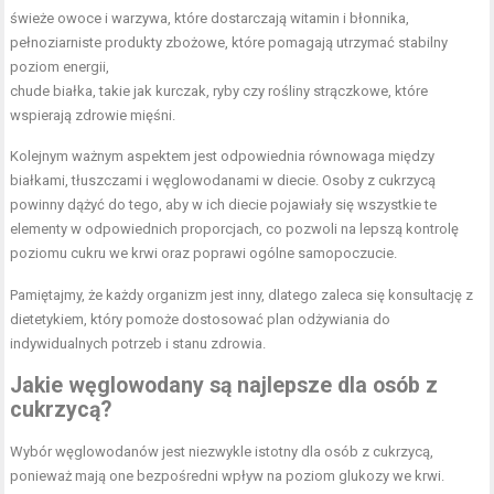
świeże owoce i warzywa, które dostarczają witamin i błonnika,
pełnoziarniste produkty zbożowe, które pomagają utrzymać stabilny
poziom energii,
chude białka, takie jak kurczak, ryby czy rośliny strączkowe, które
wspierają zdrowie mięśni.
Kolejnym ważnym aspektem jest odpowiednia równowaga między
białkami, tłuszczami i węglowodanami w diecie. Osoby z cukrzycą
powinny dążyć do tego, aby w ich diecie pojawiały się wszystkie te
elementy w odpowiednich proporcjach, co pozwoli na lepszą kontrolę
poziomu cukru we krwi oraz poprawi ogólne samopoczucie.
Pamiętajmy, że każdy organizm jest inny, dlatego zaleca się konsultację z
dietetykiem, który pomoże dostosować plan odżywiania do
indywidualnych potrzeb i stanu zdrowia.
Jakie węglowodany są najlepsze dla osób z
cukrzycą?
Wybór węglowodanów jest niezwykle istotny dla osób z cukrzycą,
ponieważ mają one bezpośredni wpływ na poziom glukozy we krwi.