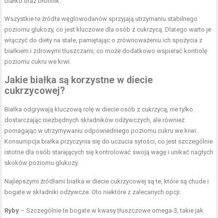
białko oraz błonnik.
Wszystkie te źródła węglowodanów sprzyjają utrzymaniu stabilnego
poziomu glukozy, co jest kluczowe dla osób z cukrzycą. Dlatego warto je
włączyć do diety na stałe, pamiętając o zrównoważeniu ich spożycia z
białkiem i zdrowymi tłuszczami, co może dodatkowo wspierać kontrolę
poziomu cukru we krwi.
Jakie białka są korzystne w diecie
cukrzycowej?
Białka odgrywają kluczową rolę w diecie osób z cukrzycą, nie tylko
dostarczając niezbędnych składników odżywczych, ale również
pomagając w utrzymywaniu odpowiedniego poziomu cukru we krwi.
Konsumpcja białka przyczynia się do uczucia sytości, co jest szczególnie
istotne dla osób starających się kontrolować swoją wagę i unikać nagłych
skoków poziomu glukozy.
Najlepszymi źródłami białka w diecie cukrzycowej są te, które są chude i
bogate w składniki odżywcze. Oto niektóre z zalecanych opcji:
Ryby
– Szczególnie te bogate w kwasy tłuszczowe omega-3, takie jak