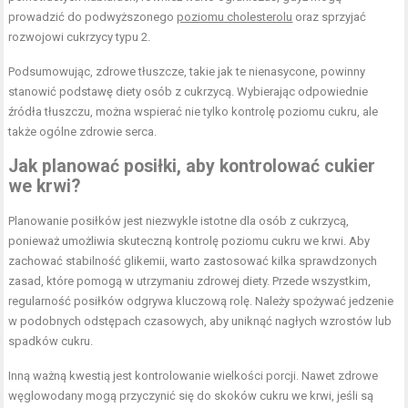
prowadzić do podwyższonego
poziomu cholesterolu
oraz sprzyjać
rozwojowi cukrzycy typu 2.
Podsumowując, zdrowe tłuszcze, takie jak te nienasycone, powinny
stanowić podstawę diety osób z cukrzycą. Wybierając odpowiednie
źródła tłuszczu, można wspierać nie tylko kontrolę poziomu cukru, ale
także ogólne zdrowie serca.
Jak planować posiłki, aby kontrolować cukier
we krwi?
Planowanie posiłków jest niezwykle istotne dla osób z cukrzycą,
ponieważ umożliwia skuteczną kontrolę poziomu cukru we krwi. Aby
zachować stabilność glikemii, warto zastosować kilka sprawdzonych
zasad, które pomogą w utrzymaniu zdrowej diety. Przede wszystkim,
regularność posiłków odgrywa kluczową rolę. Należy spożywać jedzenie
w podobnych odstępach czasowych, aby uniknąć nagłych wzrostów lub
spadków cukru.
Inną ważną kwestią jest kontrolowanie wielkości porcji. Nawet zdrowe
węglowodany mogą przyczynić się do skoków cukru we krwi, jeśli są