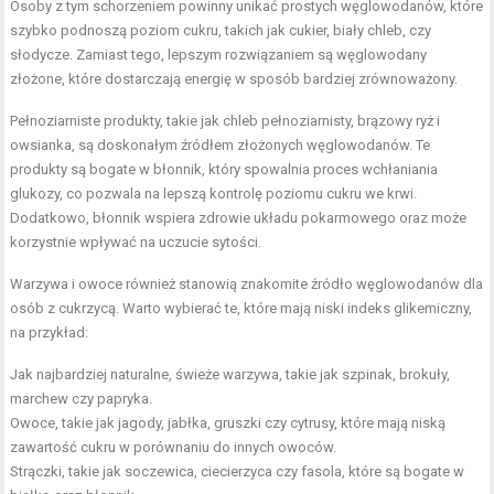
Osoby z tym schorzeniem powinny unikać prostych węglowodanów, które
szybko podnoszą poziom cukru, takich jak cukier, biały chleb, czy
słodycze. Zamiast tego, lepszym rozwiązaniem są węglowodany
złożone, które dostarczają energię w sposób bardziej zrównoważony.
Pełnoziarniste produkty, takie jak chleb pełnoziarnisty, brązowy ryż i
owsianka, są doskonałym źródłem złożonych węglowodanów. Te
produkty są bogate w błonnik, który spowalnia proces wchłaniania
glukozy, co pozwala na lepszą kontrolę poziomu cukru we krwi.
Dodatkowo, błonnik wspiera zdrowie układu pokarmowego oraz może
korzystnie wpływać na uczucie sytości.
Warzywa i owoce również stanowią znakomite źródło węglowodanów dla
osób z cukrzycą. Warto wybierać te, które mają niski indeks glikemiczny,
na przykład:
Jak najbardziej naturalne, świeże warzywa, takie jak szpinak, brokuły,
marchew czy papryka.
Owoce, takie jak jagody, jabłka, gruszki czy cytrusy, które mają niską
zawartość cukru w porównaniu do innych owoców.
Strączki, takie jak soczewica, ciecierzyca czy fasola, które są bogate w