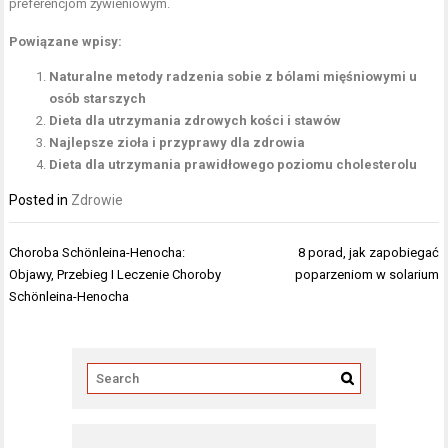
preferencjom żywieniowym.
Powiązane wpisy:
Naturalne metody radzenia sobie z bólami mięśniowymi u
osób starszych
Dieta dla utrzymania zdrowych kości i stawów
Najlepsze zioła i przyprawy dla zdrowia
Dieta dla utrzymania prawidłowego poziomu cholesterolu
Posted in
Zdrowie
Nawigacja
Choroba Schönleina-Henocha:
8 porad, jak zapobiegać
wpisu
Objawy, Przebieg I Leczenie Choroby
poparzeniom w solarium
Schönleina-Henocha