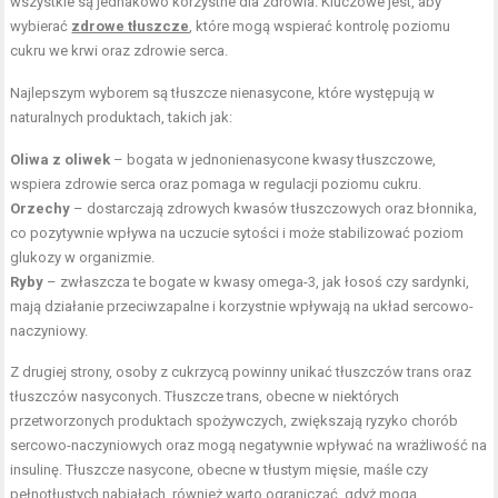
wszystkie są jednakowo korzystne dla zdrowia. Kluczowe jest, aby
wybierać
zdrowe tłuszcze
, które mogą wspierać kontrolę poziomu
cukru we krwi oraz zdrowie serca.
Najlepszym wyborem są tłuszcze nienasycone, które występują w
naturalnych produktach, takich jak:
Oliwa z oliwek
– bogata w jednonienasycone kwasy tłuszczowe,
wspiera zdrowie serca oraz pomaga w regulacji poziomu cukru.
Orzechy
– dostarczają
zdrowych
kwasów tłuszczowych oraz błonnika,
co pozytywnie wpływa na uczucie sytości i może stabilizować poziom
glukozy w organizmie.
Ryby
– zwłaszcza te bogate w kwasy omega-3, jak łosoś czy sardynki,
mają
działanie przeciwzapalne
i korzystnie wpływają na układ sercowo-
naczyniowy.
Z drugiej strony, osoby z cukrzycą powinny unikać tłuszczów trans oraz
tłuszczów nasyconych. Tłuszcze trans, obecne w niektórych
przetworzonych produktach spożywczych, zwiększają ryzyko chorób
sercowo-naczyniowych oraz mogą negatywnie wpływać na wrażliwość na
insulinę. Tłuszcze nasycone, obecne w tłustym mięsie, maśle czy
pełnotłustych nabiałach, również warto ograniczać, gdyż mogą