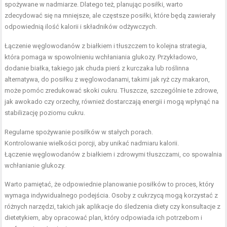
spożywane w nadmiarze. Dlatego też, planując posiłki, warto
zdecydować się na mniejsze, ale częstsze posiłki, które będą zawierały
odpowiednią ilość kalorii i składników odżywczych.
Łączenie węglowodanów z białkiem i tłuszczem to kolejna strategia,
która pomaga w spowolnieniu wchłaniania glukozy. Przykładowo,
dodanie białka, takiego jak chuda pierś z kurczaka lub roślinna
alternatywa, do posiłku z węglowodanami, takimi jak ryż czy makaron,
może pomóc zredukować skoki cukru. Tłuszcze, szczególnie te zdrowe,
jak awokado czy orzechy, również dostarczają energii i mogą wpłynąć na
stabilizację poziomu cukru.
Regularne spożywanie posiłków w stałych porach.
Kontrolowanie wielkości porcji, aby unikać nadmiaru kalorii.
Łączenie węglowodanów z białkiem i zdrowymi tłuszczami, co spowalnia
wchłanianie glukozy.
Warto pamiętać, że odpowiednie planowanie posiłków to proces, który
wymaga indywidualnego podejścia. Osoby z cukrzycą mogą korzystać z
różnych narzędzi, takich jak aplikacje do śledzenia diety czy konsultacje z
dietetykiem, aby opracować plan, który odpowiada ich potrzebom i