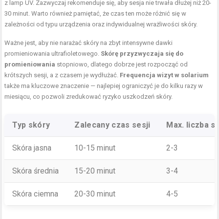
z lamp UV. Zazwyczaj rekomenduje się, aby sesja nie trwała dłużej niż 20-
30 minut. Warto również pamiętać, że czas ten może różnić się w
zależności od typu urządzenia oraz indywidualnej wrażliwości skóry.
Ważne jest, aby nie narażać skóry na zbyt intensywne dawki
promieniowania ultrafioletowego.
Skórę przyzwyczaja się do
promieniowania
stopniowo, dlatego dobrze jest rozpocząć od
krótszych sesji, a z czasem je wydłużać.
Frequencja wizyt w solarium
także ma kluczowe znaczenie — najlepiej ograniczyć je do kilku razy w
miesiącu, co pozwoli zredukować ryzyko uszkodzeń skóry.
Typ skóry
Zalecany czas sesji
Max. liczba s
Skóra jasna
10-15 minut
2-3
Skóra średnia
15-20 minut
3-4
Skóra ciemna
20-30 minut
4-5