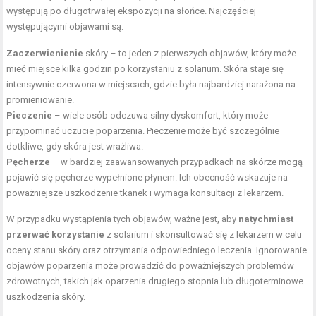
występują po długotrwałej ekspozycji na słońce. Najczęściej
występującymi objawami są:
Zaczerwienienie
skóry – to jeden z pierwszych objawów, który może
mieć miejsce kilka godzin po korzystaniu z solarium. Skóra staje się
intensywnie czerwona w miejscach, gdzie była najbardziej narażona na
promieniowanie.
Pieczenie
– wiele osób odczuwa silny dyskomfort, który może
przypominać uczucie poparzenia. Pieczenie może być szczególnie
dotkliwe, gdy skóra jest wrażliwa.
Pęcherze
– w bardziej zaawansowanych przypadkach na skórze mogą
pojawić się pęcherze wypełnione płynem. Ich obecność wskazuje na
poważniejsze uszkodzenie tkanek i wymaga konsultacji z lekarzem.
W przypadku wystąpienia tych objawów, ważne jest, aby
natychmiast
przerwać korzystanie
z solarium i skonsultować się z lekarzem w celu
oceny stanu skóry oraz otrzymania odpowiedniego leczenia. Ignorowanie
objawów poparzenia może prowadzić do poważniejszych problemów
zdrowotnych, takich jak oparzenia drugiego stopnia lub długoterminowe
uszkodzenia skóry.