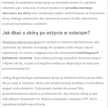
Pamiętaj, że nadmierna ekspozycja na promieniowanie UV, zarówno
naturalne, jak i sztuczne, może prowadzić do
przedwczesnego
starzenia się skóry
oraz zwiększać ryzyko zachorowania na nowotwory
skóry. Dlatego ważne jest, aby zawsze stosować środki ostrożności
podczas korzystania z solarium.
Jak dbać o skórę po wizycie w solarium?
Właściwa pielęgnacja skóry
po wizycie w solarium jest kluczowa, aby
zachować jej zdrowie i kondycję. Po opalaniu warto skupić się na
regeneracji, co można osiągnąć poprzez stosowanie
nawilżających
balsamów
i
kremów
. Te produkty pomogą uzupełnić utraconą wilgoć i
odżywić skórę, co jest szczególnie ważne po ekspozycji na sztuczne
promieniowanie UV.
Unikaj długotrwałego wystawiania skóry na działanie słońca przez kilka
dni po sesji w solarium. Skóra jest wtedy bardziej wrażliwa i może łatwiej
ulegać uszkodzeniom. Dobrze jest również stosować filtry
przeciwsłoneczne nawet w pochmurne dni, aby chronić skórę przed
szkodliwym działaniem UV. Wybierz preparaty o wysokim SPF, które
zapewnią dodatkową ochronę.