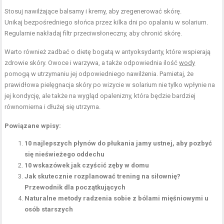
Stosuj nawilżające balsamy i kremy, aby zregenerować skórę.
Unikaj bezpośredniego słońca przez kilka dni po opalaniu w solarium.
Regularnie nakładaj filtr przeciwsłoneczny, aby chronić skórę.
Warto również zadbać o dietę bogatą w antyoksydanty, które wspierają
zdrowie skóry. Owoce i warzywa, a także odpowiednia ilość
wody
pomogą w utrzymaniu jej odpowiedniego nawilżenia. Pamietaj, że
prawidłowa pielęgnacja skóry po wizycie w solarium nie tylko wpłynie na
jej kondycję, ale także na wygląd opalenizny, która będzie bardziej
równomierna i dłużej się utrzyma.
Powiązane wpisy:
10 najlepszych płynów do płukania jamy ustnej, aby pozbyć
się nieświeżego oddechu
10 wskazówek jak czyścić zęby w domu
Jak skutecznie rozplanować trening na siłownię?
Przewodnik dla początkujących
Naturalne metody radzenia sobie z bólami mięśniowymi u
osób starszych