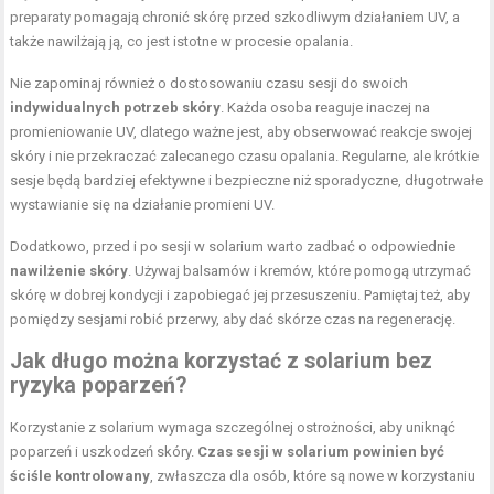
preparaty pomagają chronić skórę przed szkodliwym działaniem UV, a
także nawilżają ją, co jest istotne w procesie opalania.
Nie zapominaj również o dostosowaniu czasu sesji do swoich
indywidualnych potrzeb skóry
. Każda osoba reaguje inaczej na
promieniowanie UV, dlatego ważne jest, aby obserwować reakcje swojej
skóry i nie przekraczać zalecanego czasu opalania. Regularne, ale krótkie
sesje będą bardziej efektywne i bezpieczne niż sporadyczne, długotrwałe
wystawianie się na działanie promieni UV.
Dodatkowo, przed i po sesji w solarium warto zadbać o odpowiednie
nawilżenie skóry
. Używaj balsamów i kremów, które pomogą utrzymać
skórę w dobrej kondycji i zapobiegać jej przesuszeniu. Pamiętaj też, aby
pomiędzy sesjami robić przerwy, aby dać skórze czas na regenerację.
Jak długo można korzystać z solarium bez
ryzyka poparzeń?
Korzystanie z solarium wymaga szczególnej ostrożności, aby uniknąć
poparzeń i uszkodzeń skóry.
Czas sesji w solarium powinien być
ściśle kontrolowany
, zwłaszcza dla osób, które są nowe w korzystaniu