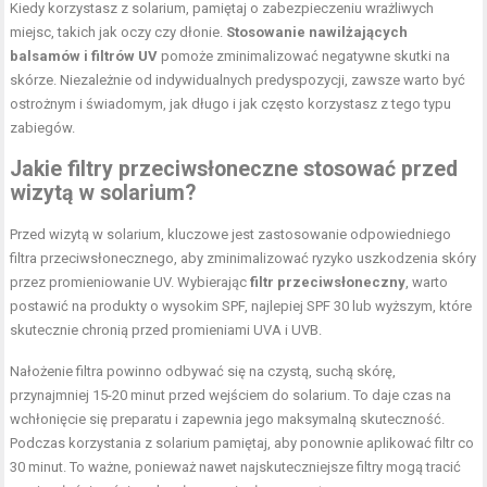
Kiedy korzystasz z solarium, pamiętaj o zabezpieczeniu wrażliwych
miejsc, takich jak oczy czy dłonie.
Stosowanie nawilżających
balsamów i filtrów UV
pomoże zminimalizować negatywne skutki na
skórze. Niezależnie od indywidualnych predyspozycji, zawsze warto być
ostrożnym i świadomym, jak długo i jak często korzystasz z tego typu
zabiegów.
Jakie filtry przeciwsłoneczne stosować przed
wizytą w solarium?
Przed wizytą w solarium, kluczowe jest zastosowanie odpowiedniego
filtra przeciwsłonecznego, aby zminimalizować ryzyko uszkodzenia skóry
przez promieniowanie UV. Wybierając
filtr przeciwsłoneczny
, warto
postawić na produkty o wysokim SPF, najlepiej SPF 30 lub wyższym, które
skutecznie chronią przed promieniami UVA i UVB.
Nałożenie filtra powinno odbywać się na czystą, suchą skórę,
przynajmniej 15-20 minut przed wejściem do solarium. To daje czas na
wchłonięcie się preparatu i zapewnia jego maksymalną skuteczność.
Podczas korzystania z solarium pamiętaj, aby ponownie aplikować filtr co
30 minut. To ważne, ponieważ nawet najskuteczniejsze filtry mogą tracić