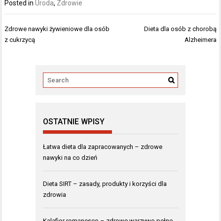
Posted in
Uroda
,
Zdrowie
Nawigacja
Zdrowe nawyki żywieniowe dla osób
Dieta dla osób z chorobą
wpisu
z cukrzycą
Alzheimera
OSTATNIE WPISY
Łatwa dieta dla zapracowanych – zdrowe
nawyki na co dzień
Dieta SIRT – zasady, produkty i korzyści dla
zdrowia
Kalafior romanesco – zdrowe warzywo pełne