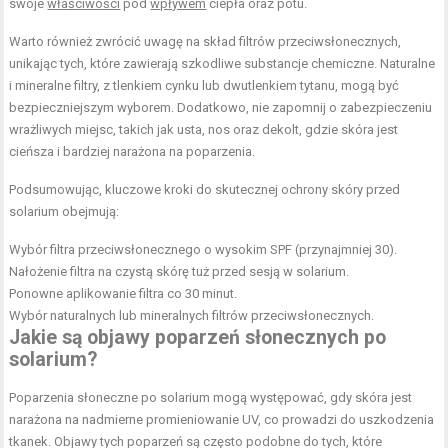
swoje
właściwości
pod
wpływem
ciepła oraz potu.
Warto również zwrócić uwagę na skład filtrów przeciwsłonecznych,
unikając tych, które zawierają szkodliwe substancje chemiczne. Naturalne
i mineralne filtry, z tlenkiem cynku lub dwutlenkiem tytanu, mogą być
bezpieczniejszym wyborem. Dodatkowo, nie zapomnij o zabezpieczeniu
wrażliwych miejsc, takich jak usta, nos oraz dekolt, gdzie skóra jest
cieńsza i bardziej narażona na poparzenia.
Podsumowując, kluczowe kroki do skutecznej ochrony skóry przed
solarium obejmują:
Wybór filtra przeciwsłonecznego o wysokim SPF (przynajmniej 30).
Nałożenie filtra na czystą skórę tuż przed sesją w solarium.
Ponowne aplikowanie filtra co 30 minut.
Wybór naturalnych lub mineralnych filtrów przeciwsłonecznych.
Jakie są objawy poparzeń słonecznych po
solarium?
Poparzenia słoneczne po solarium mogą występować, gdy skóra jest
narażona na nadmierne promieniowanie UV, co prowadzi do uszkodzenia
tkanek. Objawy tych poparzeń są często podobne do tych, które