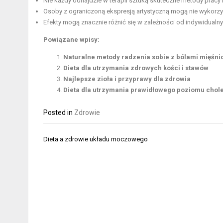
Nie każdy odnajdzie w terapii sztuką skuteczne metody prac
Osoby z ograniczoną ekspresją artystyczną mogą nie wykorzyst
Efekty mogą znacznie różnić się w zależności od indywidualny
Powiązane wpisy:
Naturalne metody radzenia sobie z bólami mięśni
Dieta dla utrzymania zdrowych kości i stawów
Najlepsze zioła i przyprawy dla zdrowia
Dieta dla utrzymania prawidłowego poziomu chole
Posted in
Zdrowie
Nawigacja
Dieta a zdrowie układu moczowego
wpisu