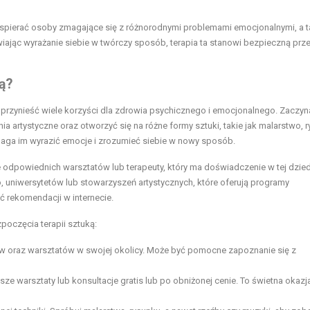
wspierać osoby zmagające się z różnorodnymi problemami emocjonalnymi, a 
iając wyrażanie siebie w twórczy sposób, terapia ta stanowi bezpieczną prz
ą?
 przynieść wiele korzyści dla zdrowia psychicznego i emocjonalnego. Zaczyn
 artystyczne oraz otworzyć się na różne formy sztuki, takie jak malarstwo, r
omaga im wyrazić emocje i zrozumieć siebie w nowy sposób.
e odpowiednich warsztatów lub terapeuty, który ma doświadczenie w tej dzied
uniwersytetów lub stowarzyszeń artystycznych, które oferują programy
 rekomendacji w internecie.
poczęcia terapii sztuką:
utów oraz warsztatów w swojej okolicy. Może być pomocne zapoznanie się z
sze warsztaty lub konsultacje gratis lub po obniżonej cenie. To świetna okazja