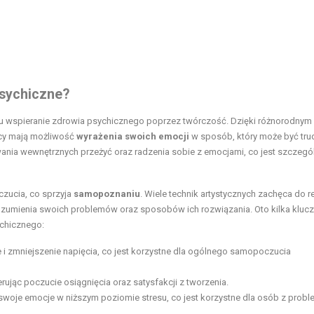
psychiczne?
elu wspieranie zdrowia psychicznego poprzez twórczość. Dzięki różnorodnym
nicy mają możliwość
wyrażenia swoich emocji
w sposób, który może być tru
ania wewnętrznych przeżyć oraz radzenia sobie z emocjami, co jest szczegó
czucia, co sprzyja
samopoznaniu
. Wiele technik artystycznych zachęca do re
rozumienia swoich problemów oraz sposobów ich rozwiązania. Oto kilka klu
ychicznego:
 i zmniejszenie napięcia, co jest korzystne dla ogólnego samopoczucia
ując poczucie osiągnięcia oraz satysfakcji z tworzenia.
woje emocje w niższym poziomie stresu, co jest korzystne dla osób z prob