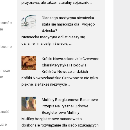
przyprawa, ale także naturalny sojusznik …
Dlaczego medycyna niemiecka
y pomóc
stała się najlepsza dla Twojego
ie
dziecka?
Niemiecka medycyna od lat cieszy się
uznaniem na całym świecie, …
wobodne
Króliki Nowozelandzkie Czerwone:
Charakterystyka I Hodowla
o może
Królików Nowozelandzkich
ne
Króliki Nowozelandzkie Czerwone to nie tylko
piękne, ale także niezwykle …
Muffiny Bezglutenowe Bananowe:
Przepis Na Pyszne I Zdrowe
ętność
Bezglutenowe Muffiny
Muffiny bezglutenowe bananowe to
ucie
doskonałe rozwiązanie dla osób szukających