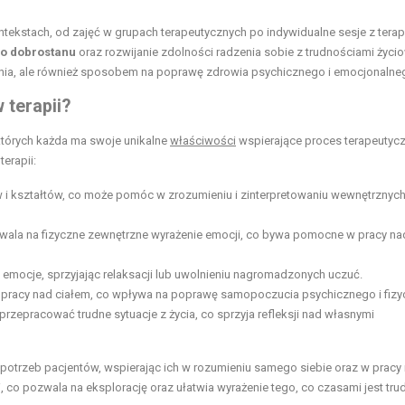
tekstach, od zajęć w grupach terapeutycznych po indywidualne sesje z terap
o dobrostanu
oraz rozwijanie zdolności radzenia sobie z trudnościami życi
żania, ale również sposobem na poprawę zdrowia psychicznego i emocjonalne
 terapii?
 których każda ma swoje unikalne
właściwości
wspierające proces terapeutycz
erapii:
i kształtów, co może pomóc w zrozumieniu i zinterpretowaniu wewnętrznyc
ozwala na fizyczne zewnętrzne wyrażenie emocji, co bywa pomocne w pracy na
i emocje, sprzyjając relaksacji lub uwolnieniu nagromadzonych uczuć.
pracy nad ciałem, co wpływa na poprawę samopoczucia psychicznego i fizy
rzepracować trudne sytuacje z życia, co sprzyja refleksji nad własnymi
otrzeb pacjentów, wspierając ich w rozumieniu samego siebie oraz w pracy
, co pozwala na eksplorację oraz ułatwia wyrażenie tego, co czasami jest tru