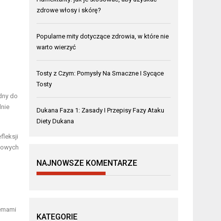
zdrowe włosy i skórę?
Popularne mity dotyczące zdrowia, w które nie
warto wierzyć
Tosty z Czym: Pomysły Na Smaczne I Sycące
Tosty
dny do
lnie
Dukana Faza 1: Zasady I Przepisy Fazy Ataku
Diety Dukana
fleksji
czowych
NAJNOWSZE KOMENTARZE
lemami
KATEGORIE