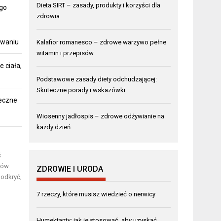
Dieta SIRT – zasady, produkty i korzyści dla
ego
zdrowia
owaniu
Kalafior romanesco – zdrowe warzywo pełne
witamin i przepisów
 ciała,
Podstawowe zasady diety odchudzającej:
Skuteczne porady i wskazówki
teczne
Wiosenny jadłospis – zdrowe odżywianie na
każdy dzień
ć
mów.
ZDROWIE I URODA
 odkryć,
7 rzeczy, które musisz wiedzieć o nerwicy
Humektanty: jak je stosować, aby uzyskać