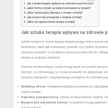
Jak sztuka terapia wpływa na zdrowie psychiczne?
Jakie formy sztuki są wykorzystywane w terapii?
Jakie są korzyści płynące z terapii sztuką?
Jak rozpocząć przygodę z terapią sztuką?
Jakie są ograniczenia terapii sztuką?
Jak sztuka terapia wpływa na zdrowie 
Sztuka terapia to forma wyrazu artystycznego, która ma na c
technikom, takim jak malarstwo, rysunek, czy rzeźba, uczest
opisania słowami. To podejście stwarza przestrzeń do odkryw
istotne w trudnych chwilach.
Poprzez sztukę terapia, osoby mogą lepiej zrozumieć swoje u
nad tym, co odczuwają, co z kolei prowadzi do głębszego z
korzyści płynących z artystycznego podejścia do zdrowia ps
Redukcja stresu:
Kreatywne działanie pozwala na odprężenie
psychicznego.
Poprawa samopoczucia:
Sztuka może podnieść nastrój, ofer
Bezpieczne wyrażanie emocji:
Uczestnicy mogą ujawniać s
w komunikacji.