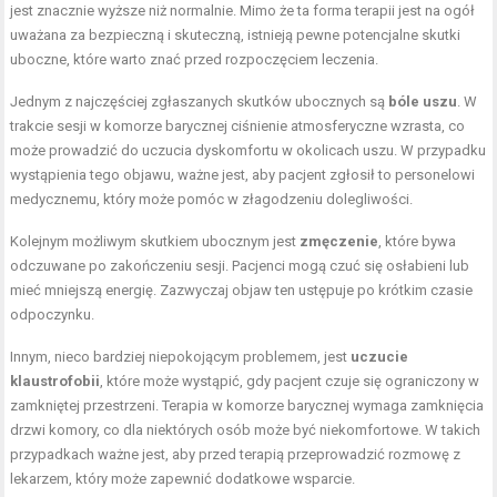
jest znacznie wyższe niż normalnie. Mimo że ta forma terapii jest na ogół
uważana za bezpieczną i skuteczną, istnieją pewne potencjalne skutki
uboczne, które warto znać przed rozpoczęciem leczenia.
Jednym z najczęściej zgłaszanych skutków ubocznych są
bóle uszu
. W
trakcie sesji w komorze barycznej ciśnienie atmosferyczne wzrasta, co
może prowadzić do uczucia dyskomfortu w okolicach uszu. W przypadku
wystąpienia tego objawu, ważne jest, aby pacjent zgłosił to personelowi
medycznemu, który może pomóc w złagodzeniu dolegliwości.
Kolejnym możliwym skutkiem ubocznym jest
zmęczenie
, które bywa
odczuwane po zakończeniu sesji. Pacjenci mogą czuć się osłabieni lub
mieć mniejszą energię. Zazwyczaj objaw ten ustępuje po krótkim czasie
odpoczynku.
Innym, nieco bardziej niepokojącym problemem, jest
uczucie
klaustrofobii
, które może wystąpić, gdy pacjent czuje się ograniczony w
zamkniętej przestrzeni. Terapia w komorze barycznej wymaga zamknięcia
drzwi komory, co dla niektórych osób może być niekomfortowe. W takich
przypadkach ważne jest, aby przed terapią przeprowadzić rozmowę z
lekarzem, który może zapewnić dodatkowe wsparcie.