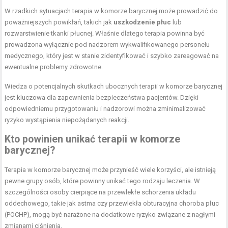
W rzadkich sytuacjach terapia w komorze barycznej może prowadzić do
poważniejszych powikłań, takich jak
uszkodzenie płuc
lub
rozwarstwienie tkanki płucnej. Właśnie dlatego terapia powinna być
prowadzona wyłącznie pod nadzorem wykwalifikowanego personelu
medycznego, który jest w stanie zidentyfikować i szybko zareagować na
ewentualne problemy zdrowotne.
Wiedza o potencjalnych skutkach ubocznych terapii w komorze barycznej
jest kluczowa dla zapewnienia bezpieczeństwa pacjentów. Dzięki
odpowiedniemu przygotowaniu i nadzorowi można zminimalizować
ryzyko wystąpienia niepożądanych reakcji.
Kto powinien unikać terapii w komorze
barycznej?
Terapia w komorze barycznej może przynieść wiele korzyści, ale istnieją
pewne grupy osób, które powinny unikać tego rodzaju leczenia. W
szczególności osoby cierpiące na przewlekłe schorzenia układu
oddechowego, takie jak astma czy przewlekła obturacyjna choroba płuc
(POCHP), mogą być narażone na dodatkowe ryzyko związane z nagłymi
zmianami ciśnienia.