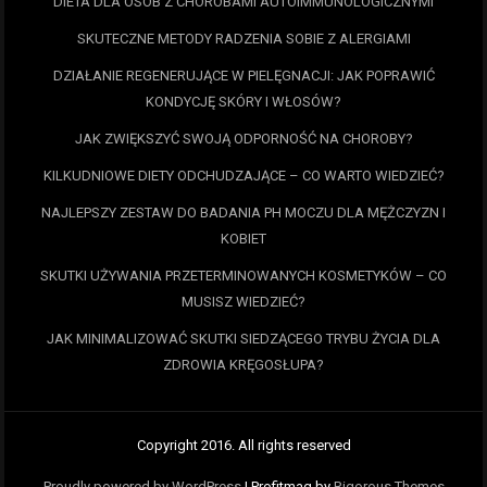
DIETA DLA OSÓB Z CHOROBAMI AUTOIMMUNOLOGICZNYMI
SKUTECZNE METODY RADZENIA SOBIE Z ALERGIAMI
DZIAŁANIE REGENERUJĄCE W PIELĘGNACJI: JAK POPRAWIĆ
KONDYCJĘ SKÓRY I WŁOSÓW?
JAK ZWIĘKSZYĆ SWOJĄ ODPORNOŚĆ NA CHOROBY?
KILKUDNIOWE DIETY ODCHUDZAJĄCE – CO WARTO WIEDZIEĆ?
NAJLEPSZY ZESTAW DO BADANIA PH MOCZU DLA MĘŻCZYZN I
KOBIET
SKUTKI UŻYWANIA PRZETERMINOWANYCH KOSMETYKÓW – CO
MUSISZ WIEDZIEĆ?
JAK MINIMALIZOWAĆ SKUTKI SIEDZĄCEGO TRYBU ŻYCIA DLA
ZDROWIA KRĘGOSŁUPA?
Copyright 2016. All rights reserved
Proudly powered by WordPress
|
Profitmag by
Rigorous Themes