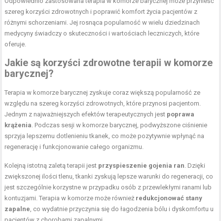
Odpowiednio zastosowana terapia w komorze barycznej może przynieść
szereg korzyści zdrowotnych i poprawić komfort życia pacjentów z
różnymi schorzeniami. Jej rosnąca popularność w wielu dziedzinach
medycyny świadczy o skuteczności i wartościach leczniczych, które
oferuje.
Jakie są korzyści zdrowotne terapii w komorze
barycznej?
Terapia w komorze barycznej zyskuje coraz większą popularność ze
względu na szereg korzyści zdrowotnych, które przynosi pacjentom.
Jednym z najważniejszych efektów terapeutycznych jest
poprawa
krążenia
. Podczas sesji w komorze barycznej, podwyższone ciśnienie
sprzyja lepszemu dotlenieniu tkanek, co może pozytywnie wpłynąć na
regenerację i funkcjonowanie całego organizmu.
Kolejną istotną zaletą terapii jest
przyspieszenie gojenia ran
. Dzięki
zwiększonej ilości tlenu, tkanki zyskują lepsze warunki do regeneracji, co
jest szczególnie korzystne w przypadku osób z przewlekłymi ranami lub
kontuzjami. Terapia w komorze może również
redukcjonować stany
zapalne
, co wydatnie przyczynia się do łagodzenia bólu i dyskomfortu u
pacjentów z chorobami zapalnymi.