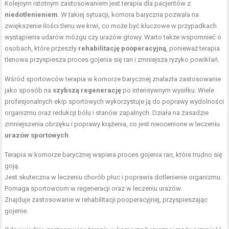
Kolejnym istotnym zastosowaniem jest terapia dla pacjentów z
niedotlenieniem
. W takiej sytuacji, komora baryczna pozwala na
zwiększenie ilości tlenu we krwi, co może być kluczowe w przypadkach
wystąpienia udarów mózgu czy urazów głowy. Warto także wspomnieć o
osobach, które przeszły
rehabilitację pooperacyjną
, ponieważ terapia
tlenowa przyspiesza proces gojenia się ran i zmniejsza ryzyko powikłań.
Wśród sportowców terapia w komorze barycznej znalazła zastosowanie
jako sposób na
szybszą regenerację
po intensywnym wysiłku. Wiele
profesjonalnych ekip sportowych wykorzystuje ją do poprawy wydolności
organizmu oraz redukcji bólu i stanów zapalnych. Działa na zasadzie
zmniejszenia obrzęku i poprawy krążenia, co jest nieocenione w leczeniu
urazów sportowych
.
Terapia w komorze barycznej wspiera proces gojenia ran, które trudno się
goją.
Jest skuteczna w leczeniu chorób płuc i poprawia dotlenienie organizmu.
Pomaga sportowcom w regeneracji oraz w leczeniu urazów.
Znajduje zastosowanie w rehabilitacji pooperacyjnej, przyspieszając
gojenie.