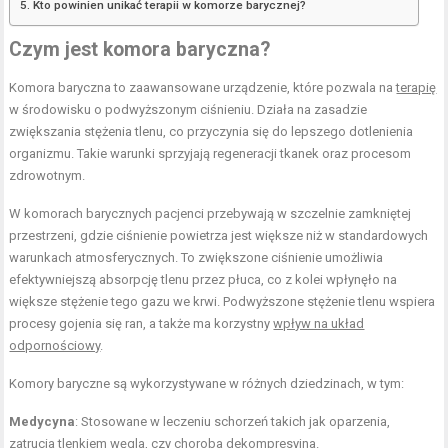
Kto powinien unikać terapii w komorze barycznej?
Czym jest komora baryczna?
Komora baryczna to zaawansowane urządzenie, które pozwala na
terapię
w środowisku o podwyższonym ciśnieniu. Działa na zasadzie
zwiększania stężenia tlenu, co przyczynia się do lepszego dotlenienia
organizmu. Takie warunki sprzyjają regeneracji tkanek oraz procesom
zdrowotnym.
W komorach barycznych pacjenci przebywają w szczelnie zamkniętej
przestrzeni, gdzie ciśnienie powietrza jest większe niż w standardowych
warunkach atmosferycznych. To zwiększone ciśnienie umożliwia
efektywniejszą absorpcję tlenu przez płuca, co z kolei wpłynęło na
większe stężenie tego gazu we krwi. Podwyższone stężenie tlenu wspiera
procesy gojenia się ran, a także ma korzystny
wpływ na układ
odpornościowy
.
Komory baryczne są wykorzystywane w różnych dziedzinach, w tym:
Medycyna
: Stosowane w leczeniu schorzeń takich jak oparzenia,
zatrucia tlenkiem węgla, czy choroba dekompresyjna.