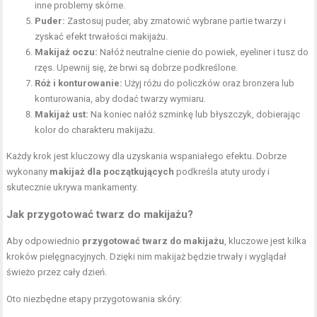
inne problemy skórne.
Puder:
Zastosuj puder, aby zmatowić wybrane partie twarzy i
zyskać efekt trwałości makijażu.
Makijaż oczu
:
Nałóż neutralne cienie do powiek, eyeliner i tusz do
rzęs. Upewnij się, że brwi są dobrze podkreślone.
Róż i konturowanie:
Użyj różu do policzków oraz bronzera lub
konturowania, aby dodać twarzy wymiaru.
Makijaż ust:
Na koniec nałóż szminkę lub błyszczyk, dobierając
kolor do charakteru makijażu.
Każdy krok jest kluczowy dla uzyskania wspaniałego efektu. Dobrze
wykonany
makijaż dla początkujących
podkreśla atuty urody i
skutecznie ukrywa mankamenty.
Jak przygotować twarz do makijażu?
Aby odpowiednio
przygotować twarz do makijażu
, kluczowe jest kilka
kroków pielęgnacyjnych. Dzięki nim makijaż będzie trwały i wyglądał
świeżo przez cały dzień.
Oto niezbędne etapy przygotowania skóry: