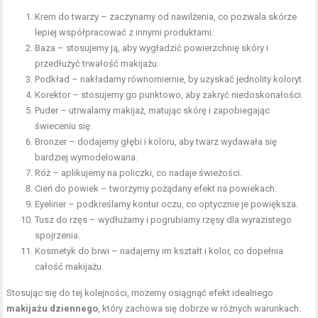
Krem do twarzy
– zaczynamy od nawilżenia, co pozwala skórze
lepiej współpracować z innymi produktami.
Baza – stosujemy ją, aby wygładzić powierzchnię skóry i
przedłużyć trwałość makijażu.
Podkład – nakładamy równomiernie, by uzyskać jednolity koloryt.
Korektor – stosujemy go punktowo, aby zakryć niedoskonałości.
Puder – utrwalamy makijaż, matując skórę i zapobiegając
świeceniu się.
Bronzer – dodajemy głębi i koloru, aby twarz wydawała się
bardziej wymodelowana.
Róż – aplikujemy na policzki, co nadaje świeżości.
Cień do powiek – tworzymy pożądany efekt na powiekach.
Eyeliner – podkreślamy kontur oczu, co optycznie je powiększa.
Tusz do rzęs – wydłużamy i pogrubiamy rzęsy dla wyrazistego
spojrzenia.
Kosmetyk do brwi – nadajemy im kształt i kolor, co dopełnia
całość makijażu.
Stosując się do tej kolejności, możemy osiągnąć efekt idealnego
makijażu dziennego
, który zachowa się dobrze w różnych warunkach.