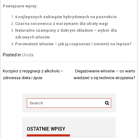
Powiązane wpisy:
6 najlepszych zabiegów hybrydowych na paznokcie
Czarna soczewica z warzywami dla utraty wagi
Naturalne szampony z dobrym składem – wybór dla
zdrowych włosów
Porowatość włosów – jak ją rozpoznać i zmienić na lepsze?
Posted in
Uroda
Nawigacja
Korzyści z rezygnacji z alkoholu –
Degażowanie włosów – co warto
wpisu
zdrowsza dieta i życie
wiedzieć o tej technice strzyżenia?
OSTATNIE WPISY