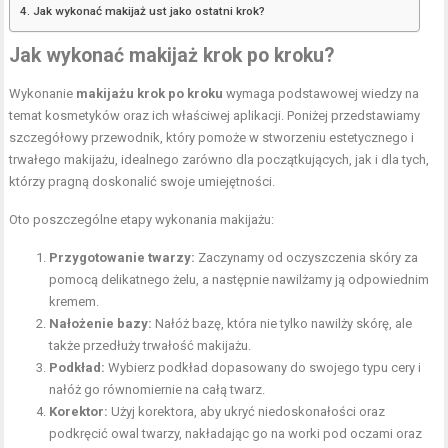
Jak wykonać makijaż ust jako ostatni krok?
Jak wykonać
makijaż krok po kroku
?
Wykonanie
makijażu krok po kroku
wymaga podstawowej wiedzy na
temat kosmetyków oraz ich właściwej aplikacji. Poniżej przedstawiamy
szczegółowy przewodnik, który pomoże w stworzeniu estetycznego i
trwałego makijażu, idealnego zarówno dla początkujących, jak i dla tych,
którzy pragną doskonalić swoje umiejętności.
Oto poszczególne etapy wykonania makijażu:
Przygotowanie twarzy:
Zaczynamy od oczyszczenia skóry za
pomocą delikatnego żelu, a następnie nawilżamy ją odpowiednim
kremem.
Nałożenie bazy:
Nałóż bazę, która nie tylko nawilży skórę, ale
także przedłuży trwałość makijażu.
Podkład:
Wybierz podkład dopasowany do swojego typu cery i
nałóż go równomiernie na całą twarz.
Korektor:
Użyj korektora, aby ukryć niedoskonałości oraz
podkręcić owal twarzy, nakładając go na worki pod oczami oraz