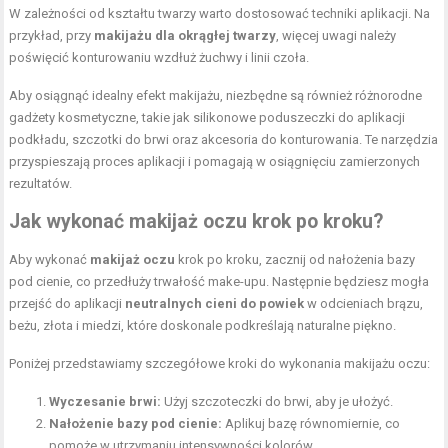
W zależności od kształtu twarzy warto dostosować techniki aplikacji. Na
przykład, przy
makijażu dla okrągłej twarzy
, więcej uwagi należy
poświęcić konturowaniu wzdłuż żuchwy i linii czoła.
Aby osiągnąć idealny efekt makijażu, niezbędne są również różnorodne
gadżety kosmetyczne, takie jak silikonowe poduszeczki do aplikacji
podkładu, szczotki do brwi oraz akcesoria do konturowania. Te narzędzia
przyspieszają proces aplikacji i pomagają w osiągnięciu zamierzonych
rezultatów.
Jak wykonać makijaż oczu krok po kroku?
Aby wykonać
makijaż oczu
krok po kroku, zacznij od nałożenia bazy
pod cienie, co przedłuży trwałość make-upu. Następnie będziesz mogła
przejść do aplikacji
neutralnych cieni do powiek
w odcieniach brązu,
beżu, złota i miedzi, które doskonale podkreślają naturalne piękno.
Poniżej przedstawiamy szczegółowe kroki do wykonania makijażu oczu:
Wyczesanie brwi:
Użyj szczoteczki do brwi, aby je ułożyć.
Nałożenie bazy pod cienie:
Aplikuj bazę równomiernie, co
pomoże w utrzymaniu intensywności kolorów.