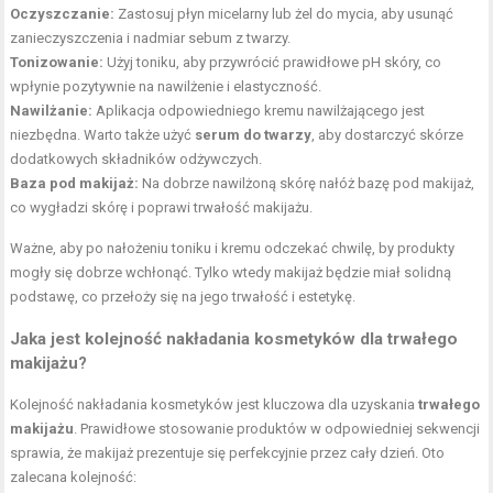
Oczyszczanie:
Zastosuj płyn micelarny lub żel do mycia, aby usunąć
zanieczyszczenia i nadmiar sebum z twarzy.
Tonizowanie:
Użyj toniku, aby przywrócić prawidłowe pH skóry, co
wpłynie pozytywnie na nawilżenie i elastyczność.
Nawilżanie:
Aplikacja odpowiedniego kremu nawilżającego jest
niezbędna. Warto także użyć
serum do twarzy
, aby dostarczyć skórze
dodatkowych składników odżywczych.
Baza pod makijaż:
Na dobrze nawilżoną skórę nałóż bazę pod makijaż,
co wygładzi skórę i poprawi trwałość makijażu.
Ważne, aby po nałożeniu toniku i kremu odczekać chwilę, by produkty
mogły się dobrze wchłonąć. Tylko wtedy makijaż będzie miał solidną
podstawę, co przełoży się na jego trwałość i estetykę.
Jaka jest kolejność nakładania kosmetyków dla trwałego
makijażu?
Kolejność nakładania kosmetyków jest kluczowa dla uzyskania
trwałego
makijażu
. Prawidłowe stosowanie produktów w odpowiedniej sekwencji
sprawia, że makijaż prezentuje się perfekcyjnie przez cały dzień. Oto
zalecana kolejność: