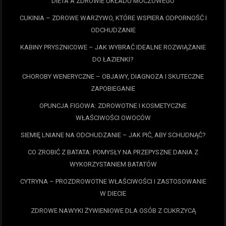
DIETA A ZDROWIE UKŁADU MOCZOWEGO
CUKINIA – ZDROWE WARZYWO, KTÓRE WSPIERA ODPORNOŚĆ I
ODCHUDZANIE
KABINY PRYSZNICOWE – JAK WYBRAĆ IDEALNE ROZWIĄZANIE
DO ŁAZIENKI?
CHOROBY WENERYCZNE – OBJAWY, DIAGNOZA I SKUTECZNE
ZAPOBIEGANIE
OPUNCJA FIGOWA: ZDROWOTNE I KOSMETYCZNE
WŁAŚCIWOŚCI OWOCÓW
SIEMIĘ LNIANE NA ODCHUDZANIE – JAK PIĆ, ABY SCHUDNĄĆ?
CO ZROBIĆ Z BATATA: POMYSŁY NA PRZEPYSZNE DANIA Z
WYKORZYSTANIEM BATATÓW
CYTRYNA – PROZDROWOTNE WŁAŚCIWOŚCI I ZASTOSOWANIE
W DIECIE
ZDROWE NAWYKI ŻYWIENIOWE DLA OSÓB Z CUKRZYCĄ