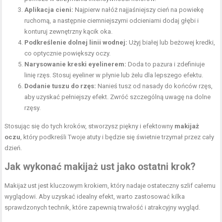
Aplikacja cieni:
Najpierw nałóż najjaśniejszy cień na powiekę
ruchomą, a następnie ciemniejszymi odcieniami dodaj głębi i
konturuj zewnętrzny kącik oka.
Podkreślenie dolnej linii wodnej:
Użyj białej lub beżowej kredki,
co optycznie powiększy oczy.
Narysowanie kreski eyelinerem:
Doda to pazura i zdefiniuje
linię rzęs. Stosuj eyeliner w płynie lub żelu dla lepszego efektu.
Dodanie tuszu do rzęs:
Nanieś tusz od nasady do końców rzęs,
aby uzyskać pełniejszy efekt. Zwróć szczególną uwagę na dolne
rzęsy.
Stosując się do tych kroków, stworzysz piękny i efektowny
makijaż
oczu
, który podkreśli Twoje atuty i będzie się świetnie trzymał przez cały
dzień.
Jak wykonać makijaż ust jako ostatni krok?
Makijaż ust jest kluczowym krokiem, który nadaje ostateczny szlif całemu
wyglądowi. Aby uzyskać idealny efekt, warto zastosować kilka
sprawdzonych technik, które zapewnią trwałość i atrakcyjny wygląd.