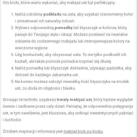
Oto kroki, które warto wykonać, aby makijaż ust był perfekcyjny:
Nałóż odrobinę
podkładu
na usta, aby uzyskać równomierny kolor
i zniwelować ich naturalny odcień.
Wybierz odpowiednią
pomadkę
lub błyszczyk w kolorze, który
pasuje do Twojego stylu i okazji. Możesz postawić na neutralne
odcienie do codziennego makijażu lub intensywniejsze kolory na
wieczorne wyjście.
Użyj konturówki, aby obrysować usta. To nie tylko podkreśli ich
kształt, ale także pomoże pomadce trzymać się dłużej.
Nałóż pomadkę lub błyszczyk dokładnie, używając pędzelka, aby
dotrzeć do każdego zakamarka ust.
Na koniec możesz nałożyć niewielką ilość błyszczyka na środek
ust, co doda im objętości i blasku.
Stosując te techniki, uzyskasz
trwały makijaż ust
, który będzie wyglądał
świeżo i zadbanie przez cały dzień. Pamiętaj, że odpowiednia pielęgnacja
ust, w tym nawilżenie, jest kluczowa, aby uniknąć nieestetycznych pęknięć
i suchości.
Źródłem inspiracji i informacji jest
makijaż krok po kroku
.