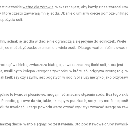
jest niezwykle
ważne dla zdrowia
. Wskazane jest, aby każdy z nas zwracał uw
, które często zawierają mniej sodu. Dbanie o umiar w diecie pomoże uniknąć
pożycia soli.
i, jednak jej źródła w diecie nie ograniczają się jedynie do solniczek. Wiele
ch, co może być zaskoczeniem dla wielu osób. Dlatego warto mieć na uwadze
 rodzajów chleba, zwłaszcza białego, zawiera znaczną ilość soli, która jest
wa,
wędliny
to kolejna kategoria żywności, w której sól odgrywa istotną rolę. W
 kiełbasy czy szynki, jest bogatych w sód. Sól służy nie tylko jako przypraw
gólnie te twarde i pleśniowe, mogą mieć znaczne stężenie sodu. Bez tego skł
ć. Ponadto, gotowe
dania
, takie jak zupy w puszkach, sosy, czy mrożone posił
edłuża trwałość. Z tego powodu warto czytać etykiety i zwracać uwagę na za
 naszej diecie, warto sięgnąć po zestawienia. Oto podstawowe grupy żywności