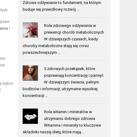
Zdrowe odżywianie to fundament, na którym
buduje się prawidłowy rozwój …
łych.
ypraw
Rola zdrowego odżywiania w
anie
i
prewencji chorób metabolicznych
W dzisiejszych czasach, kiedy
choroby metaboliczne stają się coraz
powszechniejszym …
owe
uże
5 zdrowych przekąsek, które
poprawiają koncentrację i pamięć
W dzisiejszym świecie, pełnym
a wybór
bodźców i informacji, utrzymanie wysokiej
ć
koncentracji …
a
Rola witamin i minerałów w
utrzymaniu dobrego zdrowia
Witamina i minerały to kluczowe
składniki naszej diety, które mają …