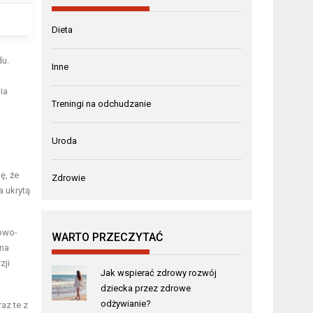
Dieta
du.
Inne
ia
Treningi na odchudzanie
Uroda
ę, że
Zdrowie
 ukrytą
cowo-
WARTO PRZECZYTAĆ
 na
zji
Jak wspierać zdrowy rozwój
dziecka przez zdrowe
odżywianie?
az te z