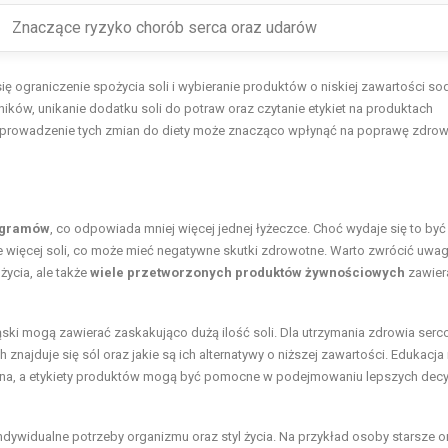
Znaczące ryzyko chorób serca oraz udarów
ę ograniczenie spożycia soli i wybieranie produktów o niskiej zawartości so
ków, unikanie dodatku soli do potraw oraz czytanie etykiet na produktach
Wprowadzenie tych zmian do diety może znacząco wpłynąć na poprawę zdrow
 gramów
, co odpowiada mniej więcej jednej łyżeczce. Choć wydaje się to być
 więcej soli, co może mieć negatywne skutki zdrowotne. Warto zwrócić uwag
życia, ale także
wiele przetworzonych produktów żywnościowych
zawiera
ski mogą zawierać zaskakująco dużą ilość soli. Dla utrzymania zdrowia ser
znajduje się sól oraz jakie są ich alternatywy o niższej zawartości. Edukacja
otna, a etykiety produktów mogą być pomocne w podejmowaniu lepszych decy
dywidualne potrzeby organizmu oraz styl życia. Na przykład osoby starsze or