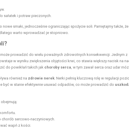
yw.
o sałatek i potraw pieczonych.
nowe smaki, jednocześnie ograniczając spożycie soli. Pamiętajmy także, że
dlatego warto wprowadzać je stopniowo.
li?
y może prowadzić do wielu poważnych zdrowotnych konsekwencji. Jednym z
powstaje w wyniku zwiększenia objętości krwi, co stawia większy nacisk na na
zić do powikłań takich jak
choroby serca
, w tym zawał serca oraz udar móz
pływa również na
zdrowie nerek
. Nerki pełnią kluczową rolę w regulacji poz
 nie być w stanie efektywnie usuwać odpadów, co może prowadzić do
uszkod
 obejmują:
komfortu.
yko chorób sercowo-naczyniowych.
iwać wapń z kości.