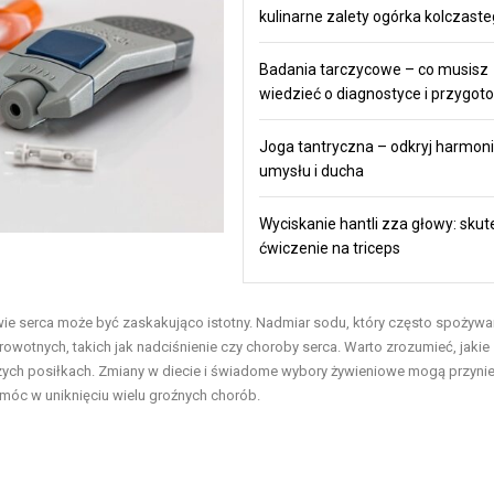
kulinarne zalety ogórka kolczast
Badania tarczycowe – co musisz
wiedzieć o diagnostyce i przygot
Joga tantryczna – odkryj harmonie
umysłu i ducha
Wyciskanie hantli zza głowy: sku
ćwiczenie na triceps
rowie serca może być zaskakująco istotny. Nadmiar sodu, który często spożyw
tnych, takich jak nadciśnienie czy choroby serca. Warto zrozumieć, jakie
aszych posiłkach. Zmiany w diecie i świadome wybory żywieniowe mogą przyni
móc w uniknięciu wielu groźnych chorób.