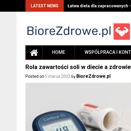
Skip
LATEST NEWS
Łatwa dieta dla zapracowanych -
to
content
HOME
WSPÓŁPRACA I KON
Rola zawartości soli w diecie a zdrowi
BioreZdrowe.pl
Posted on
5 marca 2022
by