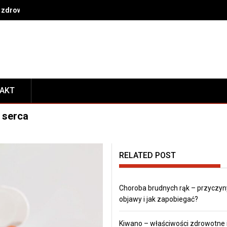
 zdrowe nawyki na co dzień
TAKT
e serca
RELATED POST
Choroba brudnych rąk – przyczyn
objawy i jak zapobiegać?
Kiwano – właściwości zdrowotne 