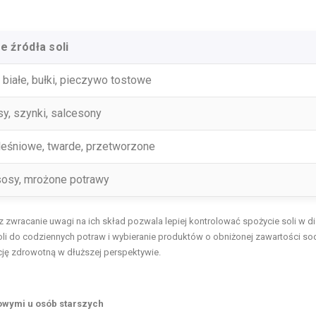
e źródła soli
 białe, bułki, pieczywo tostowe
sy, szynki, salcesony
leśniowe, twarde, przetworzone
sosy, mrożone potrawy
racanie uwagi na ich skład pozwala lepiej kontrolować spożycie soli w di
oli do codziennych potraw i wybieranie produktów o obniżonej zawartości so
ę zdrowotną w dłuższej perspektywie.
owymi u osób starszych