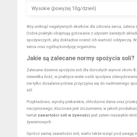
Wysokie (powyżej 10g/dzień)
Aby uniknąć negatywnych skutków dla zdrowia serca, zaleca si
Dobre praktyki obejmują gotowanie z użyciem świeżych składni
spożywczych, aby dokładnie ocenić ich wartość odżywczą. 
serca oraz ogólną kondycję organizmu.
Jakie są zalecane normy spożycia soli?
Zalecane dzienne spożycie soli dla dorosłych wynosi około
5
niewielka ilość, w praktyce wiele osób spożywa zdecydowanie
nie tylko dosalanie potraw przyczynia się do nadmiernego spo
sól.
Przykładowo, wyroby piekarskie, chłodzone dania oraz przeką
naczyniowego, kluczowe jest zrozumienie, w jakich produktach 
temat
zawartości soli w żywności
jest zatem niezwykle ist
żywieniowych.
Oprócz samej zawartości soli, warto także wziąć pod uwagę in