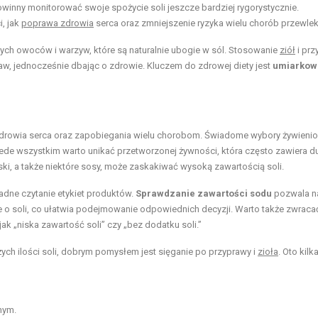
owinny monitorować swoje spożycie soli jeszcze bardziej rygorystycznie.
i, jak
poprawa zdrowia
serca oraz zmniejszenie ryzyka wielu chorób przewlek
żych owoców i warzyw, które są naturalnie ubogie w sól. Stosowanie
ziół
i prz
w, jednocześnie dbając o zdrowie. Kluczem do zdrowej diety jest
umiarkow
a zdrowia serca oraz zapobiegania wielu chorobom. Świadome wybory żywieni
ede wszystkim warto unikać przetworzonej żywności, która często zawiera d
ski, a także niektóre sosy, może zaskakiwać wysoką zawartością soli.
adne czytanie etykiet produktów.
Sprawdzanie zawartości sodu
pozwala n
e o soli, co ułatwia podejmowanie odpowiednich decyzji. Warto także zwraca
k „niska zawartość soli” czy „bez dodatku soli.”
h ilości soli, dobrym pomysłem jest sięganie po przyprawy i
zioła
. Oto kilk
nym.