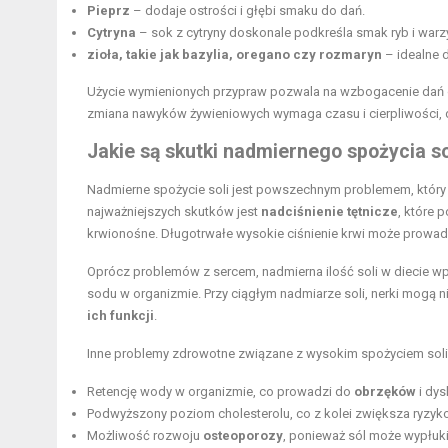
Pieprz
– dodaje ostrości i głębi smaku do dań.
Cytryna
– sok z cytryny doskonale podkreśla smak ryb i warz
zioła, takie jak bazylia, oregano czy rozmaryn
– idealne d
Użycie wymienionych przypraw pozwala na wzbogacenie dań o 
zmiana nawyków żywieniowych wymaga czasu i cierpliwości, 
Jakie są skutki nadmiernego spożycia so
Nadmierne spożycie soli jest powszechnym problemem, któr
najważniejszych skutków jest
nadciśnienie tętnicze
, które 
krwionośne. Długotrwałe wysokie ciśnienie krwi może prowad
Oprócz problemów z sercem, nadmierna ilość soli w diecie w
sodu w organizmie. Przy ciągłym nadmiarze soli, nerki mogą
ich funkcji
.
Inne problemy zdrowotne związane z wysokim spożyciem soli
Retencję wody w organizmie, co prowadzi do
obrzęków
i dys
Podwyższony
poziom cholesterolu
, co z kolei zwiększa ryz
Możliwość rozwoju
osteoporozy
, ponieważ sól może wypłuk