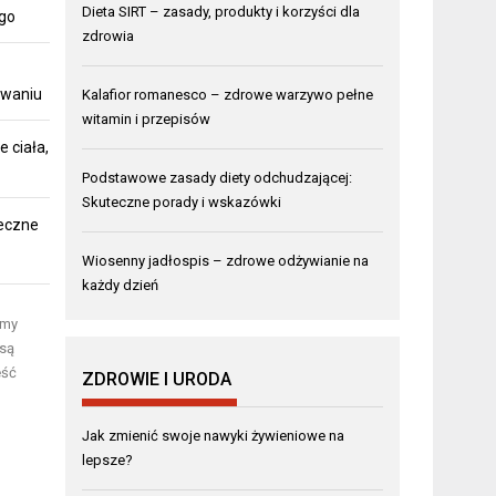
Dieta SIRT – zasady, produkty i korzyści dla
ego
zdrowia
owaniu
Kalafior romanesco – zdrowe warzywo pełne
witamin i przepisów
 ciała,
Podstawowe zasady diety odchudzającej:
Skuteczne porady i wskazówki
teczne
Wiosenny jadłospis – zdrowe odżywianie na
każdy dzień
amy
 są
eść
ZDROWIE I URODA
Jak zmienić swoje nawyki żywieniowe na
lepsze?