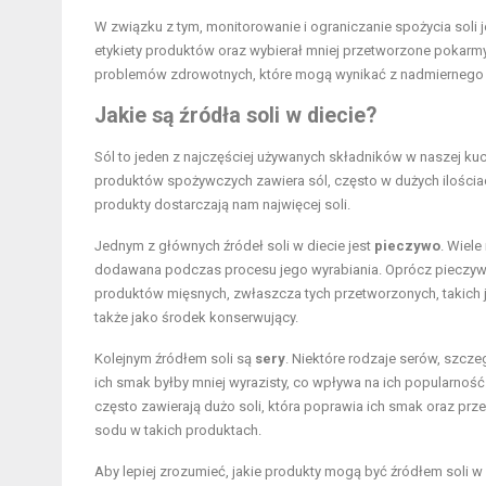
W związku z tym, monitorowanie i ograniczanie spożycia soli 
etykiety produktów oraz wybierał mniej przetworzone pokarmy
problemów zdrowotnych, które mogą wynikać z nadmiernego s
Jakie są źródła soli w diecie?
Sól to jeden z najczęściej używanych składników w naszej kuchn
produktów spożywczych zawiera sól, często w dużych ilościa
produkty dostarczają nam najwięcej soli.
Jednym z głównych źródeł soli w diecie jest
pieczywo
. Wiele
dodawana podczas procesu jego wyrabiania. Oprócz pieczy
produktów mięsnych, zwłaszcza tych przetworzonych, takich jak
także jako środek konserwujący.
Kolejnym źródłem soli są
sery
. Niektóre rodzaje serów, szcze
ich smak byłby mniej wyrazisty, co wpływa na ich popularnoś
często zawierają dużo soli, która poprawia ich smak oraz prz
sodu w takich produktach.
Aby lepiej zrozumieć, jakie produkty mogą być źródłem soli w