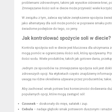
problemami zdrowotnymi, takimi jak wysokie ciśnienie krwi, p
Zmniejszanie ilości soli w diecie może przynieść wiele korzyśc
W związku z tym, zaleca się także zwiększenie spożycia świe
jako alternatywy dla soli może pomóc w poprawie smaku potra
świadome podejście do tego, co jemy.
Jak kontrolować spożycie soli w diecie?
Kontrola spożycia soli w diecie jest kluczowa dla utrzymani
mogą pomóc w ograniczeniu ilości soli, którą spożywamy. Prz
ilości sodu. Wiele produktów, takich jak gotowe dania, przeką
Jednym ze sposobów na zmniejszenie spożycia soli jest dokł
zdrowszych opcji. Na etykietach często znajdziemy informacj
uwagę na różne określenia używane przez producentów, takie ja
Aby zachować smak potraw bez konieczności dodawania dużyc
popularnych opcji, które mogą zastąpić sól:
Czosnek
– doskonały do mięs, sałatek i zup.
Cebula
– nadaje głęboki smak potrawom duszonym i smażo