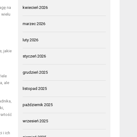
agę na
kwiecień 2026
 wielu
marzec 2026
luty 2026
, jakie
styczeń 2026
grudzień 2025
iele
a, ale
listopad 2025
adnika,
październik 2025
ki,
wartość
wrzesień 2025
 i ich