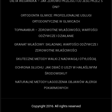
DIETA WEGAŃSKA – JAK ZDROWO PRZEJŚĆ I CO JEŚĆ PRZEZ 5
DNI?
ORTODONTA GLIWICE: PROFESJONALNE USŁUGI
ORTODONTYCZNE W GLIWICACH
TOPINAMBUR – ZDROWOTNE WŁAŚCIWOŚCI, WARTOŚCI
ODŻYWCZE I DZIAŁANIE
GRANAT WŁAŚCIWY: SKŁADNIKI, WARTOŚCI ODŻYWCZE I
ZDROWOTNE WŁAŚCIWOŚCI
SKUTECZNE METODY WALKI Z NADWAGĄ I OTYŁOŚCIĄ
OCHRONA SŁUCHU: JAK DBAĆ O USZY W HAŁAŚLIWYM
ŚRODOWISKU?
NATURALNE METODY ŁAGODZENIA OBJAWÓW ALERGII
POKARMOWYCH
Copyright 2016. All rights reserved