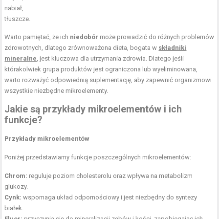
nabiał,
tłuszcze.
Warto pamiętać, że ich
niedobór
może prowadzić do różnych problemów
zdrowotnych, dlatego zrównoważona dieta, bogata w
składniki
mineralne
, jest kluczowa dla utrzymania zdrowia. Dlatego jeśli
którakolwiek grupa produktów jest ograniczona lub wyeliminowana,
warto rozważyć odpowiednią suplementację, aby zapewnić organizmowi
wszystkie niezbędne mikroelementy.
Jakie są przykłady mikroelementów i ich
funkcje?
Przykłady mikroelementów
Poniżej przedstawiamy funkcje poszczególnych mikroelementów:
Chrom:
reguluje poziom cholesterolu oraz wpływa na metabolizm
glukozy.
Cynk:
wspomaga układ odpornościowy i jest niezbędny do syntezy
białek.
Fluor:
przyczynia się do mineralizacji zębów i kości, zapobiegając ich