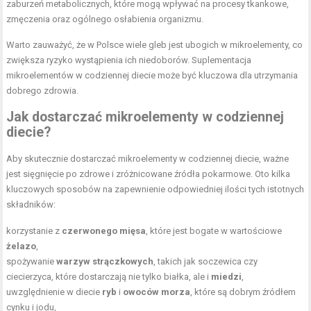
zaburzeń metabolicznych, które mogą wpływać na procesy tkankowe,
zmęczenia oraz ogólnego osłabienia organizmu.
Warto zauważyć, że w Polsce wiele gleb jest ubogich w mikroelementy, co
zwiększa ryzyko wystąpienia ich niedoborów. Suplementacja
mikroelementów w codziennej diecie może być kluczowa dla utrzymania
dobrego zdrowia.
Jak dostarczać mikroelementy w codziennej
diecie?
Aby skutecznie dostarczać mikroelementy w codziennej diecie, ważne
jest sięgnięcie po zdrowe i zróżnicowane źródła pokarmowe. Oto kilka
kluczowych sposobów na zapewnienie odpowiedniej ilości tych istotnych
składników:
korzystanie z
czerwonego mięsa
, które jest bogate w wartościowe
żelazo
,
spożywanie
warzyw strączkowych
, takich jak soczewica czy
ciecierzyca, które dostarczają nie tylko białka, ale i
miedzi
,
uwzględnienie w diecie
ryb
i
owoców morza
, które są dobrym źródłem
cynku i jodu,