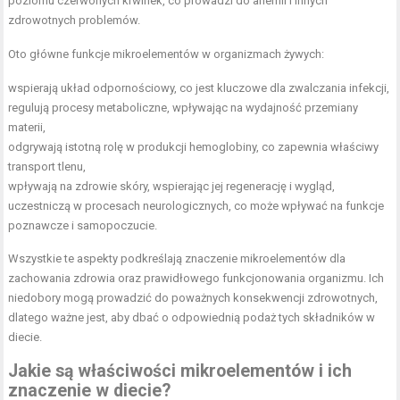
poziomu czerwonych krwinek, co prowadzi do anemii i innych
zdrowotnych problemów.
Oto główne funkcje mikroelementów w organizmach żywych:
wspierają układ odpornościowy, co jest kluczowe dla zwalczania infekcji,
regulują procesy metaboliczne, wpływając na wydajność przemiany
materii,
odgrywają istotną rolę w produkcji hemoglobiny, co zapewnia właściwy
transport tlenu,
wpływają na zdrowie skóry, wspierając jej regenerację i wygląd,
uczestniczą w procesach neurologicznych, co może wpływać na funkcje
poznawcze i samopoczucie.
Wszystkie te aspekty podkreślają znaczenie mikroelementów dla
zachowania zdrowia oraz prawidłowego funkcjonowania organizmu. Ich
niedobory mogą prowadzić do poważnych konsekwencji zdrowotnych,
dlatego ważne jest, aby dbać o odpowiednią podaż tych składników w
diecie.
Jakie są właściwości mikroelementów i ich
znaczenie w diecie?