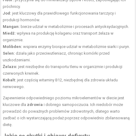
próchnicy.
Jod:
jest kluczowy dla prawidłowego funkcjonowania tarczycy i
produkcji hormonów.
Mangan:
bierze udział w metabolizmie i procesach antyoksydacyjnych.
Miedź:
wpływa na produkcję kolagenu oraz transport żelaza w
organizmie.
Molibden:
wspiera enzymy biorące udział w metabolizmie siarki i puryn.
Selen:
działa jako przeciwutleniacz, chroniąc komórki przed
uszkodzeniami.
Żelazo:
jest niezbędne do transportu tlenu w organizmie i produkcji
czerwonych krwinek.
Kobalt:
jest częścią witaminy B12, niezbędnej dla zdrowia układu
nerwowego.
Zapewnienie odpowiedniego poziomu mikroelementów w diecie jest
kluczowe dla
zdrowia
i dobrego samopoczucia. Ich niedobór może
prowadzić do poważnych problemów zdrowotnych, dlatego warto
zadbać o ich wystarczającą podaż poprzez odpowiednio zbilansowaną
dietę.