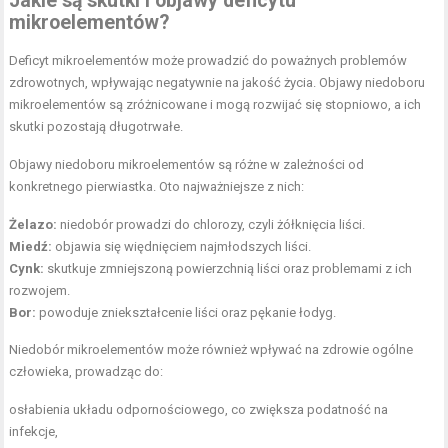
Jakie są skutki i objawy deficytu
mikroelementów?
Deficyt mikroelementów może prowadzić do poważnych problemów
zdrowotnych, wpływając negatywnie na jakość życia. Objawy niedoboru
mikroelementów są zróżnicowane i mogą rozwijać się stopniowo, a ich
skutki pozostają długotrwałe.
Objawy niedoboru mikroelementów są różne w zależności od
konkretnego pierwiastka. Oto najważniejsze z nich:
Żelazo:
niedobór prowadzi do chlorozy, czyli żółknięcia liści.
Miedź:
objawia się więdnięciem najmłodszych liści.
Cynk:
skutkuje zmniejszoną powierzchnią liści oraz problemami z ich
rozwojem.
Bor:
powoduje zniekształcenie liści oraz pękanie łodyg.
Niedobór mikroelementów może również wpływać na zdrowie ogólne
człowieka, prowadząc do:
osłabienia układu odpornościowego, co zwiększa podatność na
infekcje,