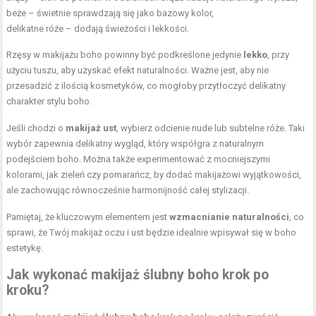
beże – świetnie sprawdzają się jako bazowy kolor,
delikatne róże – dodają świeżości i lekkości.
Rzęsy w makijażu boho powinny być podkreślone jedynie
lekko
, przy
użyciu tuszu, aby uzyskać efekt naturalności. Ważne jest, aby nie
przesadzić z ilością kosmetyków, co mogłoby przytłoczyć delikatny
charakter stylu boho.
Jeśli chodzi o
makijaż ust
, wybierz odcienie nude lub subtelne róże. Taki
wybór zapewnia delikatny wygląd, który współgra z naturalnym
podejściem boho. Można także experimentować z mocniejszymi
kolorami, jak zieleń czy pomarańcz, by dodać makijażowi wyjątkowości,
ale zachowując równocześnie harmonijność całej stylizacji.
Pamiętaj, że kluczowym elementem jest
wzmacnianie naturalności
, co
sprawi, że Twój makijaż oczu i ust będzie idealnie wpisywał się w boho
estetykę.
Jak wykonać makijaż
ślubny boho krok po
kroku?