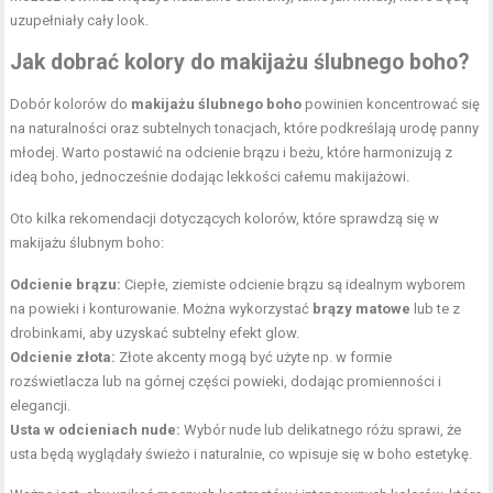
uzupełniały cały look.
Jak dobrać kolory do makijażu ślubnego boho?
Dobór kolorów do
makijażu ślubnego boho
powinien koncentrować się
na naturalności oraz subtelnych tonacjach, które podkreślają urodę panny
młodej. Warto postawić na odcienie brązu i beżu, które harmonizują z
ideą boho, jednocześnie dodając lekkości całemu makijażowi.
Oto kilka rekomendacji dotyczących kolorów, które sprawdzą się w
makijażu ślubnym boho:
Odcienie brązu:
Ciepłe, ziemiste odcienie brązu są idealnym wyborem
na powieki i konturowanie. Można wykorzystać
brązy matowe
lub te z
drobinkami, aby uzyskać subtelny efekt glow.
Odcienie złota:
Złote akcenty mogą być użyte np. w formie
rozświetlacza lub na górnej części powieki, dodając promienności i
elegancji.
Usta w odcieniach nude:
Wybór nude lub delikatnego różu sprawi, że
usta będą wyglądały świeżo i naturalnie, co wpisuje się w boho estetykę.