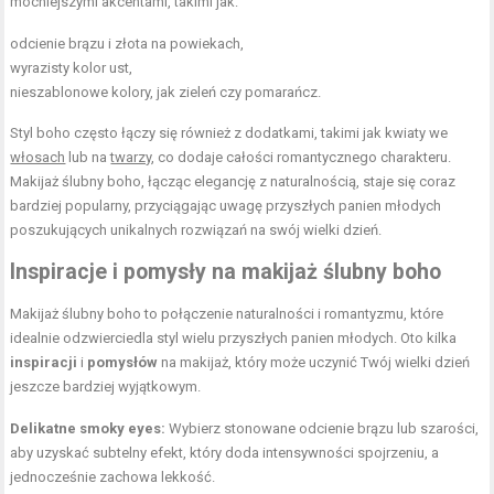
mocniejszymi akcentami, takimi jak:
odcienie brązu i
złota
na powiekach,
wyrazisty kolor ust,
nieszablonowe kolory, jak zieleń czy pomarańcz.
Styl boho często łączy się również z dodatkami, takimi jak kwiaty we
włosach
lub na
twarzy
, co dodaje całości romantycznego charakteru.
Makijaż ślubny boho, łącząc elegancję z naturalnością, staje się coraz
bardziej popularny, przyciągając uwagę przyszłych panien młodych
poszukujących unikalnych rozwiązań na swój wielki dzień.
Inspiracje i pomysły na makijaż ślubny boho
Makijaż ślubny boho to połączenie naturalności i romantyzmu, które
idealnie odzwierciedla styl wielu przyszłych panien młodych. Oto kilka
inspiracji
i
pomysłów
na makijaż, który może uczynić Twój wielki dzień
jeszcze bardziej wyjątkowym.
Delikatne smoky eyes:
Wybierz stonowane odcienie brązu lub szarości,
aby uzyskać subtelny efekt, który doda intensywności spojrzeniu, a
jednocześnie zachowa lekkość.