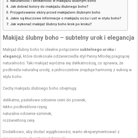
Naturalność i delikatność w makijażu ślubnym boho
Jak dobrać kolory do makijażu ślubnego boho?
Przygotowanie skóry przed makijażem ślubnym boho
Jakie są kluczowe informacje o makijażu oczu i ust w stylu boho?
Jak wykonać makijaż ślubny boho krok po kroku?
Makijaż ślubny boho – subtelny urok i elegancja
Makijaż ślubny boho to idealne połączenie
subtelnego uroku
i
elegancji
, które doskonale odzwierciedla styl Panny Młodej pragnącej
naturalności. Taki makijaż wyróżnia się delikatnością, co sprawia, że
podkreśla naturalną urodę, a jednocześnie znajduje harmonię z suknią w
stylu boho.
Cechy makijażu ślubnego boho obejmują:
delikatne, pastelowe odcienie cieni do powiek,
lekko podkreślone rzęsy,
naturalne odcienie szminek,
rozświetloną cerę.
Dodatkowo, aby dodać wyjątkowości, warto eksperymentować z