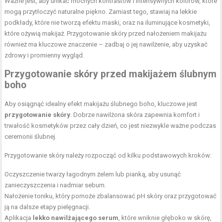
Ważne jest, aby unikać mocnych kontrastów i intensywnych kolorów, które
mogą przytłoczyć naturalne piękno. Zamiast tego, stawiaj na lekkie
podkłady, które nie tworzą efektu maski, oraz na iluminujące kosmetyki,
które ożywią makijaż. Przygotowanie skóry przed nałożeniem makijażu
również ma kluczowe znaczenie – zadbaj o jej nawilżenie, aby uzyskać
zdrowy i promienny wygląd.
Przygotowanie skóry przed makijażem ślubnym
boho
Aby osiągnąć idealny efekt makijażu ślubnego boho, kluczowe jest
przygotowanie skóry
. Dobrze nawilżona skóra zapewnia komfort i
trwałość kosmetyków przez cały dzień, co jest niezwykle ważne podczas
ceremonii ślubnej.
Przygotowanie skóry należy rozpocząć od kilku podstawowych kroków:
Oczyszczenie twarzy łagodnym żelem lub pianką, aby usunąć
zanieczyszczenia i nadmiar sebum.
Nałożenie toniku, który pomoże zbalansować pH skóry oraz przygotować
ją na dalsze etapy pielęgnacji.
Aplikacja
lekko nawilżającego serum
, które wniknie głęboko w skórę,