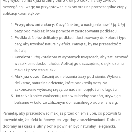
Aby wykonać
makijaż ślubny boho
krok po kroku, należy zwrócić
szczególną uwagę na przygotowanie skóry oraz na poszczególne etapy
aplikacji kosmetyków.
Przygotowanie skóry:
Oczyść skórę, a następnie nawilż ją. Użyj
bazy pod makijaż, która pomoże w zastosowaniu podkładu.
Podkład:
Nałóż delikatny podkład, dostosowany do koloru i typu
cery, aby uzyskać naturalny efekt. Pamiętaj, by nie przesadzić z
ilością.
Korektor:
Użyj korektora w wybranych miejscach, aby zatuszować
wszelkie niedoskonałości. Aplikuj go oszczędnie, dzięki czemu
makijaż pozostanie lekki.
Makijaż oczu:
Zacznij od nałożenia bazy pod cienie. Wybierz
delikatne, naturalne odcienie, które podkreślą oczy. Na
zakończenie wytuszuj rzęsy, co nada im objętości i długości.
Usta:
Na koniec zaakcentuj usta w subtelny sposób, używając
balsamu w kolorze zbliżonym do naturalnego odcienia warg.
Pamiętaj, aby przetestować makijaż przed dniem ślubu, co pozwoli Ci
upewnić się, że efekt końcowy jest zgodny z oczekiwaniami. Dobrze
dobrany
makijaż ślubny boho
powinien być naturalny i elegancki,