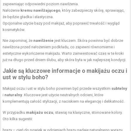
zapewniając odpowiedni poziom nawilżenia.
Nałożenie
kremu nawilżającego
, który zabezpieczy skórę, sprawiając,
że będzie gładka i elastyczna.
Opcjonalne użycie bazy pod makijaż, aby poprawić trwałość i wygląd
kosmetyków.
Nie zapominaj, że
nawilżenie
jest kluczem. Skóra powinna być dobrze
nawilżona przed nałożeniem podkładu, co zapewni równomierne i
estetyczne wykończenie makijażu. Warto zainwestować czas w te kroki
już na długo przed dniem ślubu, aby skóra była w jak najlepszej kondycji.
Jakie są kluczowe informacje o makijażu oczu i
ust w stylu boho?
Makijaż oczu i ust w stylu boho powinien być przede wszystkim
subtelny
i
naturalny
. Kluczowe jest użycie neutralnych odcieni, które
komplementują całość stylizacji, z naciskiem na elegancję i delikatność.
W przypadku
makijażu oczu
, stawiaj na klasyczne, stonowane kolory.
Oto kilka sugestii:
brązy – cień do powiek w odcieniach brązu nadaje naturalnego wyrazu,