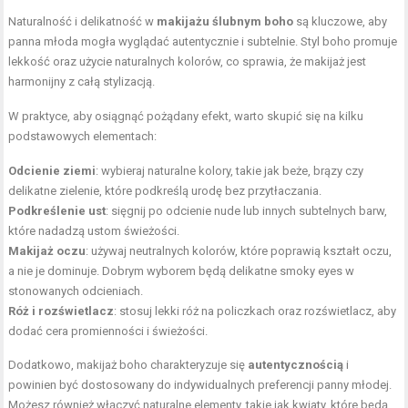
Naturalność i delikatność w
makijażu ślubnym boho
są kluczowe, aby
panna młoda mogła wyglądać autentycznie i subtelnie. Styl boho promuje
lekkość oraz użycie naturalnych kolorów, co sprawia, że makijaż jest
harmonijny z całą stylizacją.
W praktyce, aby osiągnąć pożądany efekt, warto skupić się na kilku
podstawowych elementach:
Odcienie ziemi
: wybieraj naturalne kolory, takie jak beże, brązy czy
delikatne zielenie, które podkreślą urodę bez przytłaczania.
Podkreślenie ust
: sięgnij po odcienie nude lub innych subtelnych barw,
które nadadzą ustom świeżości.
Makijaż oczu
: używaj neutralnych kolorów, które poprawią kształt oczu,
a nie je dominuje. Dobrym wyborem będą delikatne smoky eyes w
stonowanych odcieniach.
Róż i rozświetlacz
: stosuj lekki róż na policzkach oraz rozświetlacz, aby
dodać cera promienności i świeżości.
Dodatkowo, makijaż boho charakteryzuje się
autentycznością
i
powinien być dostosowany do indywidualnych preferencji panny młodej.
Możesz również włączyć naturalne elementy, takie jak kwiaty, które będą