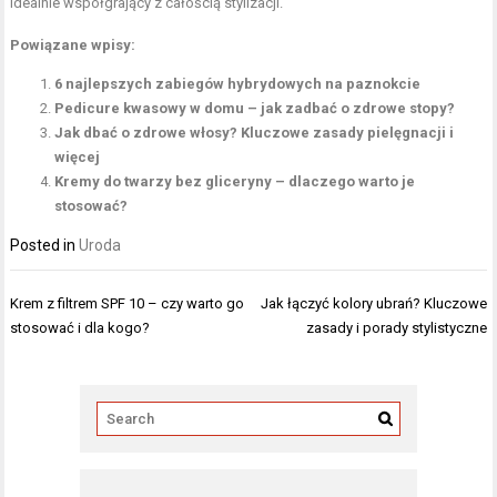
idealnie współgrający z całością stylizacji.
Powiązane wpisy:
6 najlepszych zabiegów hybrydowych na paznokcie
Pedicure kwasowy w domu – jak zadbać o zdrowe stopy?
Jak dbać o zdrowe włosy? Kluczowe zasady pielęgnacji i
więcej
Kremy do twarzy bez gliceryny – dlaczego warto je
stosować?
Posted in
Uroda
Nawigacja
Krem z filtrem SPF 10 – czy warto go
Jak łączyć kolory ubrań? Kluczowe
wpisu
stosować i dla kogo?
zasady i porady stylistyczne