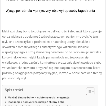
Wysyp po retinolu – przyczyny, objawy i sposoby łagodzenia
Makijaż ślubny boho
to połączenie delikatności i elegancji, które zyskuje
coraz większą popularność wśród przyszłych panien młodych. W tym
stylu chodzi nie tylko o podkreślenie naturalnej urody, ale także o
stworzenie romantycznego i autentycznego wizerunku, idealnie
współgrającego z luźną atmosferą ceremonii boho. Wybierając subtelne
kolory i lekkie kosmetyki, każda panna młoda może poczuć się
wyjątkowo, a jednocześnie komfortowo przez cały dzień swojego ślubu.
W tym kontekście warto przyjrzeć się inspiracjom oraz technikom, które
pozwolą osiągnąć ten pożądany wygląd, łącząc w sobie zarówno trendy,
jak i osobisty styl.
Spis treści
Makijaż ślubny boho – subtelny urok i elegancja
Inspiracje i pomysły na makijaż ślubny boho