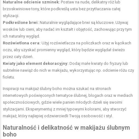
Naturalne odcienie szminek:
Postaw na nude, delikatny róż lub
brzoskwiniowe tony, które podkreślą usta bez przytłaczania całej
stylizacji.
Podkreślone brwi:
Naturalnie wyglądające brwi są kluczowe. Używaj
wosków lub cieni, aby nadać im kształt i objętość, zachowując przy tym
ich naturalny wygląd.
Rozświetlona cera:
Użyj rozświetlacza na policzkach oraz w kącikach
oczu, aby uzyskać promienny wygląd, który będzie wyglądał świeżo
przez cały dzień.
Kwiaty jako element dekoracyjny:
Dodaj małe kwiaty do fryzury lub
subtelnie nawiąż do nich w makijażu, wykorzystując np. odcienie różu czy
fioletu.
Inspiracji na makijaż ślubny boho można szukać na stronach
internetowych poświęconych tematyce ślubnej, blogach oraz w mediach
społecznościowych, gdzie wiele panien młodych dzieli się swoimi
stylizacjami. Eksperymentuj z mniej typowymi kolorami, aby stworzyć
makijaż, który najlepiej odzwierciedli Twoją osobowość i styl.
Naturalność i delikatność w makijażu ślubnym
boho