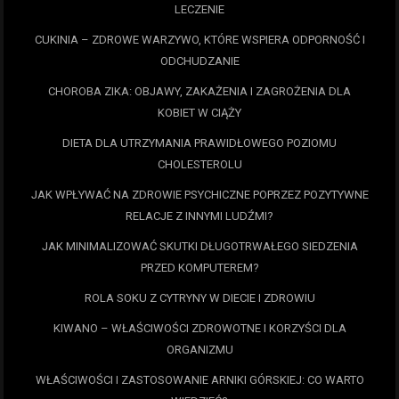
LECZENIE
CUKINIA – ZDROWE WARZYWO, KTÓRE WSPIERA ODPORNOŚĆ I
ODCHUDZANIE
CHOROBA ZIKA: OBJAWY, ZAKAŻENIA I ZAGROŻENIA DLA
KOBIET W CIĄŻY
DIETA DLA UTRZYMANIA PRAWIDŁOWEGO POZIOMU
CHOLESTEROLU
JAK WPŁYWAĆ NA ZDROWIE PSYCHICZNE POPRZEZ POZYTYWNE
RELACJE Z INNYMI LUDŹMI?
JAK MINIMALIZOWAĆ SKUTKI DŁUGOTRWAŁEGO SIEDZENIA
PRZED KOMPUTEREM?
ROLA SOKU Z CYTRYNY W DIECIE I ZDROWIU
KIWANO – WŁAŚCIWOŚCI ZDROWOTNE I KORZYŚCI DLA
ORGANIZMU
WŁAŚCIWOŚCI I ZASTOSOWANIE ARNIKI GÓRSKIEJ: CO WARTO