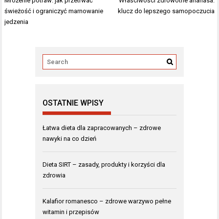
Mrożenie potraw: jak przetrwać
Właściwości zdrowotne ananasa:
wpisu
świeżość i ograniczyć marnowanie
klucz do lepszego samopoczucia
jedzenia
OSTATNIE WPISY
Łatwa dieta dla zapracowanych – zdrowe
nawyki na co dzień
Dieta SIRT – zasady, produkty i korzyści dla
zdrowia
Kalafior romanesco – zdrowe warzywo pełne
witamin i przepisów