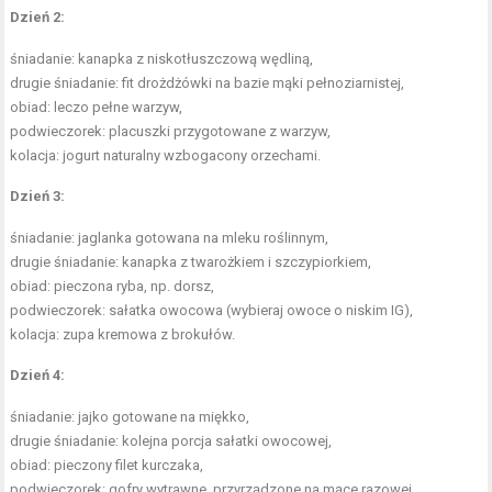
Dzień 2:
śniadanie: kanapka z niskotłuszczową wędliną,
drugie śniadanie: fit drożdżówki na bazie mąki pełnoziarnistej,
obiad: leczo pełne warzyw,
podwieczorek: placuszki przygotowane z warzyw,
kolacja: jogurt naturalny wzbogacony orzechami.
Dzień 3:
śniadanie: jaglanka gotowana na mleku roślinnym,
drugie śniadanie: kanapka z twarożkiem i szczypiorkiem,
obiad: pieczona ryba, np. dorsz,
podwieczorek: sałatka owocowa (wybieraj owoce o niskim IG),
kolacja: zupa kremowa z brokułów.
Dzień 4:
śniadanie: jajko gotowane na miękko,
drugie śniadanie: kolejna porcja sałatki owocowej,
obiad: pieczony filet kurczaka,
podwieczorek: gofry wytrawne, przyrządzone na mące razowej,