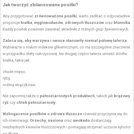
Jak tworzyć zbilansowane posiłki?
Aby przygotować
zrównoważone posiłki
, warto zadbać o odpowiednie
proporcje
białka
,
węglowodanów
,
zdrowych tłuszczów
oraz
błonnika
.
Każdy posiłek powinien zawierać składniki z różnych grup żywieniowych.
Zaleca się, aby warzywa i owoce stanowiły niemal połowę talerza
.
Wybieraj te o niskim indeksie glikemicznym, co ma szczególne znaczenie
w przypadku diety cukrzycowej. Na drugiej części talerza umieść źródła
białka, takie jak:
chude mięso,
ryby,
rośliny strączkowe.
Nie zapomnij także o
pełnoziarnistych produktach
, takich jak
brązowy
ryż
czy
chleb pełnoziarnisty
.
Wzbogacenie posiłków o zdrowe tłuszcze
również przyczynia się do
ich równowagi.
Orzechy
,
nasiona
oraz
awokado
dostarczają
niezbędnych kwasów tłuszczowych i pomagają utrzymać uczucie sytości
na dłużej.