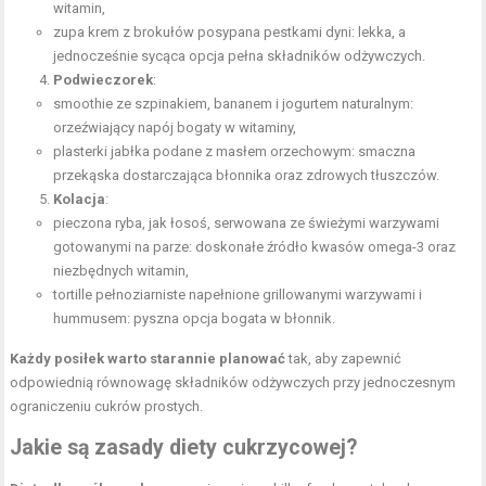
witamin,
zupa krem z brokułów posypana pestkami dyni: lekka, a
jednocześnie sycąca opcja pełna składników odżywczych.
Podwieczorek
:
smoothie ze szpinakiem, bananem i jogurtem naturalnym:
orzeźwiający napój bogaty w witaminy,
plasterki jabłka podane z
masłem orzechowym
: smaczna
przekąska dostarczająca błonnika oraz zdrowych tłuszczów.
Kolacja
:
pieczona ryba, jak łosoś, serwowana ze świeżymi warzywami
gotowanymi na parze: doskonałe źródło kwasów omega-3 oraz
niezbędnych witamin,
tortille pełnoziarniste napełnione grillowanymi warzywami i
hummusem: pyszna opcja bogata w błonnik.
Każdy posiłek warto starannie planować
tak, aby zapewnić
odpowiednią równowagę składników odżywczych przy jednoczesnym
ograniczeniu cukrów prostych.
Jakie są
zasady diety cukrzycowej
?