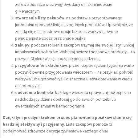
zdrowe tłuszcze oraz węglowodany o niskim indeksie
glikemicznym,
stworzenie listy zakupów
: na podstawie przygotowanego
jadłospisu sporządź listę niezbędnych produktów. Upewnij się, że
znajdą się na niej zdrowe opcje takie jak warzywa, owoce,
pełnoziarniste zboża oraz chude białka,
zakupy
: podczas robienia zakupów trzymaj się swojej listy i unikaj
impulsywnych wyborów. Wybieraj świeże i sezonowe produkty – to
pozwoli Ci cieszyć się lepszą jakością jedzenia,
przygotowanie składników
: przed rozpoczęciem tygodnia warto
poczynić pewne przygotowania wieczorem – na przykład pokroić
warzywa lub ugotować ryż. To znacznie ułatwi gotowanie w ciągu
dni roboczych,
codzienna kontrola
: każdego wieczora sprawdzaj jadłospis na
nadchodzący dzień i dostosuj go do swoich potrzeb lub
ewentualnych zmian w harmonogramie.
Dzięki tym prostym krokom proces planowania posiłków stanie się
bardziej efektywny i przyjemny.
Lista zakupów pomoże Ci
podejmować zdrowsze decyzje żywieniowe każdego dnia!