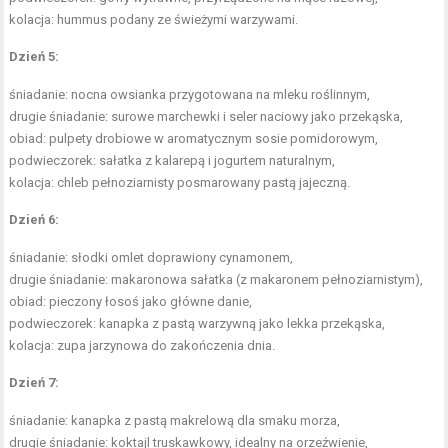
kolacja: hummus podany ze świeżymi warzywami.
Dzień 5:
śniadanie: nocna owsianka przygotowana na mleku roślinnym,
drugie śniadanie: surowe marchewki i seler naciowy jako przekąska,
obiad: pulpety drobiowe w aromatycznym sosie pomidorowym,
podwieczorek: sałatka z kalarepą i jogurtem naturalnym,
kolacja: chleb pełnoziarnisty posmarowany pastą jajeczną.
Dzień 6:
śniadanie: słodki omlet doprawiony cynamonem,
drugie śniadanie: makaronowa sałatka (z makaronem pełnoziarnistym),
obiad: pieczony łosoś jako główne danie,
podwieczorek: kanapka z pastą warzywną jako lekka przekąska,
kolacja: zupa jarzynowa do zakończenia dnia.
Dzień 7:
śniadanie: kanapka z pastą makrelową dla smaku morza,
drugie śniadanie: koktajl truskawkowy, idealny na orzeźwienie,