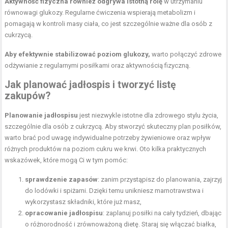
Aktywność fizyczna również odgrywa istotną rolę
w utrzymaniu
równowagi glukozy. Regularne ćwiczenia wspierają metabolizm i
pomagają w kontroli masy ciała, co jest szczególnie ważne dla osób z
cukrzycą.
Aby efektywnie stabilizować poziom glukozy,
warto połączyć zdrowe
odżywianie z regularnymi posiłkami oraz aktywnością fizyczną.
Jak planować jadłospis i tworzyć listę
zakupów?
Planowanie jadłospisu
jest niezwykle istotne dla zdrowego stylu życia,
szczególnie dla osób z cukrzycą. Aby stworzyć skuteczny plan posiłków,
warto brać pod uwagę indywidualne potrzeby żywieniowe oraz wpływ
różnych produktów na poziom cukru we krwi. Oto kilka praktycznych
wskazówek, które mogą Ci w tym pomóc:
sprawdzenie zapasów
: zanim przystąpisz do planowania, zajrzyj
do lodówki i spiżarni. Dzięki temu unikniesz marnotrawstwa i
wykorzystasz składniki, które już masz,
opracowanie jadłospisu
: zaplanuj posiłki na cały tydzień, dbając
o różnorodność i zrównoważoną dietę. Staraj się włączać białka,