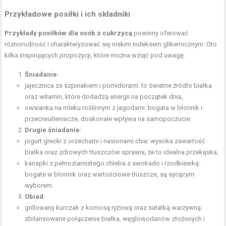
Przykładowe posiłki i ich składniki
Przykłady posiłków dla osób z cukrzycą
powinny oferować
różnorodność i charakteryzować się niskim indeksem glikemicznym. Oto
kilka inspirujących propozycji, które można wziąć pod uwagę:
Śniadanie
:
jajecznica ze szpinakiem i pomidorami: to świetne
źródło białka
oraz witamin, które dodadzą energii na początek dnia,
owsianka na mleku roślinnym z jagodami: bogata w błonnik i
przeciwutleniacze, doskonale wpływa na samopoczucie.
Drugie śniadanie
:
jogurt grecki z orzechami i nasionami chia: wysoka zawartość
białka oraz zdrowych tłuszczów sprawia, że to idealna przekąska,
kanapki z pełnoziarnistego chleba z awokado i rzodkiewką:
bogate w błonnik oraz wartościowe tłuszcze, są sycącym
wyborem.
Obiad
:
grillowany kurczak z komosą ryżową oraz sałatką warzywną:
zbilansowane połączenie białka, węglowodanów złożonych i