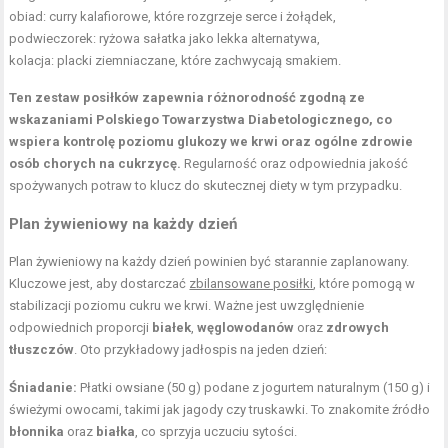
obiad: curry kalafiorowe, które rozgrzeje serce i żołądek,
podwieczorek: ryżowa sałatka jako lekka alternatywa,
kolacja: placki ziemniaczane, które zachwycają smakiem.
Ten zestaw posiłków zapewnia różnorodność zgodną ze
wskazaniami Polskiego Towarzystwa Diabetologicznego, co
wspiera kontrolę poziomu glukozy we krwi oraz ogólne zdrowie
osób chorych na cukrzycę.
Regularność oraz odpowiednia jakość
spożywanych potraw to klucz do skutecznej diety w tym przypadku.
Plan żywieniowy na każdy dzień
Plan żywieniowy na każdy dzień powinien być starannie zaplanowany.
Kluczowe jest, aby dostarczać
zbilansowane posiłki
, które pomogą w
stabilizacji poziomu cukru we krwi. Ważne jest uwzględnienie
odpowiednich proporcji
białek
,
węglowodanów
oraz
zdrowych
tłuszczów
. Oto przykładowy jadłospis na jeden dzień:
Śniadanie:
Płatki owsiane (50 g) podane z jogurtem naturalnym (150 g) i
świeżymi owocami, takimi jak jagody czy truskawki. To znakomite źródło
błonnika
oraz
białka
, co sprzyja uczuciu sytości.