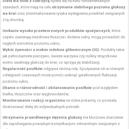
Dieta dla osób z cukrzycą
opiera się na kilku fundamentalnych
zasadach, które mają na celu
utrzymanie stabilnego poziomu glukozy
we krwi
oraz zminimalizowanie ryzyka wystąpienia powikłań związanych
z tą chorobą.
Unikanie wysoko przetworzonych produktów spożywczych
, które
często zawierają niezdrowe tłuszcze i dodane cukry, mogą prowadzić do
nagłych wzrostów poziomu cukru,
Wybór żywności o niskim indeksie glikemicznym (IG)
. Produkty takie
jak pełnoziarniste pieczywo, świeże warzywa czy
rośliny strączkowe
wolno uwalniają glukozę do krwi, co sprzyja jej stabilizacji,
Regularność posiłków
odgrywa istotną rolę. Spożywanie ich w równych
odstępach czasowych może pomóc uniknąć gwałtownych fluktuacji
poziomu cukru,
Dbanie o różnorodność i zbilansowanie posiłków
pod względem
białka, tłuszczów oraz węglowodanów,
Monitorowanie reakcji organizmu
na różne pokarmy, co pozwala
dostosować dietę do indywidualnych potrzeb.
Utrzymanie prawidłowego stężenia glukozy
ma kluczowe znaczenie
dla zapobiegania poważnym komplikacjom zdrowotnym związanym z