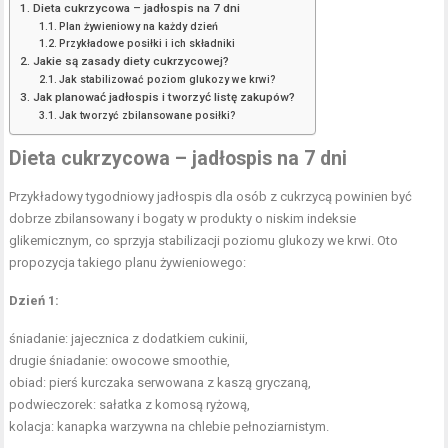
Dieta cukrzycowa – jadłospis na 7 dni
Plan żywieniowy na każdy dzień
Przykładowe posiłki i ich składniki
Jakie są zasady diety cukrzycowej?
Jak stabilizować poziom glukozy we krwi?
Jak planować jadłospis i tworzyć listę zakupów?
Jak tworzyć zbilansowane posiłki?
Dieta cukrzycowa – jadłospis na 7 dni
Przykładowy tygodniowy jadłospis dla osób z cukrzycą powinien być
dobrze zbilansowany i bogaty w produkty o niskim indeksie
glikemicznym, co sprzyja stabilizacji poziomu glukozy we krwi. Oto
propozycja takiego planu żywieniowego:
Dzień 1:
śniadanie: jajecznica z dodatkiem cukinii,
drugie śniadanie: owocowe smoothie,
obiad: pierś kurczaka serwowana z kaszą gryczaną,
podwieczorek: sałatka z komosą ryżową,
kolacja: kanapka warzywna na chlebie pełnoziarnistym.