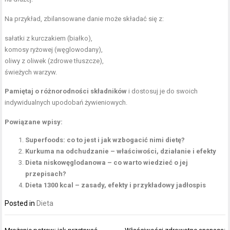
Na przykład, zbilansowane danie może składać się z:
sałatki z kurczakiem (białko),
komosy ryżowej (węglowodany),
oliwy z oliwek (zdrowe tłuszcze),
świeżych warzyw.
Pamiętaj o różnorodności składników
i dostosuj je do swoich
indywidualnych upodobań żywieniowych.
Powiązane wpisy:
Superfoods: co to jest i jak wzbogacić nimi dietę?
Kurkuma na odchudzanie – właściwości, działanie i efekty
Dieta niskowęglodanowa – co warto wiedzieć o jej
przepisach?
Dieta 1300 kcal – zasady, efekty i przykładowy jadłospis
Posted in
Dieta
Nawigacja