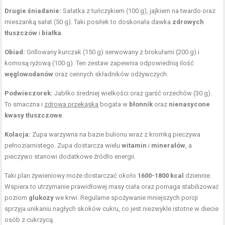
Drugie śniadanie:
Sałatka z tuńczykiem (100 g), jajkiem na twardo oraz
mieszanką sałat (50 g). Taki posiłek to doskonała dawka
zdrowych
tłuszczów
i
białka
.
Obiad:
Grillowany kurczak (150 g) serwowany z brokułami (200 g) i
komosą ryżową (100 g). Ten zestaw zapewnia odpowiednią ilość
węglowodanów
oraz cennych składników odżywczych.
Podwieczorek:
Jabłko średniej wielkości oraz garść orzechów (30 g).
To smaczna i
zdrowa przekąska
bogata w
błonnik
oraz
nienasycone
kwasy tłuszczowe
.
Kolacja:
Zupa warzywna na bazie bulionu wraz z kromką pieczywa
pełnoziarnistego. Zupa dostarcza wielu
witamin
i
minerałów
, a
pieczywo stanowi dodatkowe źródło energii.
Taki plan żywieniowy może dostarczać około
1600-1800 kcal
dziennie.
Wspiera to utrzymanie prawidłowej masy ciała oraz pomaga stabilizować
poziom
glukozy
we krwi. Regularne spożywanie mniejszych porcji
sprzyja unikaniu nagłych skoków cukru, co jest niezwykle istotne w diecie
osób z cukrzycą.