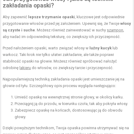
zakładania opaski?
Aby zapewnić
lepsze trzymanie opaski
, kluczowe jest odpowiednie
przygotowanie włosów przed jej założeniem. Upewnij się, że Twoje
włosy
są czyste i suche
. Możesz również zainwestować w suchy
szampon
,
aby nadać im odpowiednią teksturę, co zwiększy ich przyczepność.
Przed nałożeniem opaski, warto związać włosy w
luźny kucyk
lub
warkocz. Taki krok nie tylko ułatwi zakładanie, ale także poprawi
stabilność opaski na głowie. Możesz również spróbować nałożyć
odrobinę
lakieru
do włosów, co zwiększy tarcie i przyczepność.
Najpopularniejszą techniką zakładania opaski jest umieszczanie jej na
głowie od tyłu. Szczegółowy opis procesu wygląda następująco:
Umieść opaskę na wewnętrznej stronie głowy, w okolicy karku.
Przeciągnij ją do przodu, w kierunku czoła, tak aby pokryła włosy.
Zabezpiecz opaskę na końcach, dostosowując ją do obwodu
głowy.
Dzięki powyższym technikom, Twoja opaska powinna utrzymywać się na