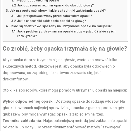
Wybór odpowiedniej opaski
Jak dopasować rozmiar opaski do obwodu głowy?
Jak przygotować włosy i jakie są techniki zakładania opaski?
Jak przygotować włosy przed założeniem opaski?
Jakie są techniki zakładania opaski na głowę?
Jakie są dodatkowe sposoby na utrzymanie opaski na miejscu?
Jakie problemy z utrzymaniem opaski mogą wystąpić i jakie są ich
rozwiązania?
Co zrobić, żeby opaska trzymała się na głowie?
Aby opaska dobrze trzymała się na głowie, warto zastosować kilka
skutecznych metod. Kluczowe jest, aby opaska była odpowiednio
dopasowana, co zapobiegnie zarówno zsuwaniu się, jak i
dyskomfortowi.
Oto kilka sposobów, które mogą pomóc w utrzymaniu opaski na miejscu:
Wybór odpowiedniej opaski:
Dostosuj opaskę do rodzaju włosów. Na
gładkich włosach najlepiej sprawdzi się opaska z gumką, podczas gdy
grubsze włosy mogą wymagać opaski z zapięciem na
rzep
.
Technika zakładania:
Najpopularniejszą metodą jest zakładanie opaski
od czoła lub od tyłu. Możesz również spróbować metody “zawinięcia”,