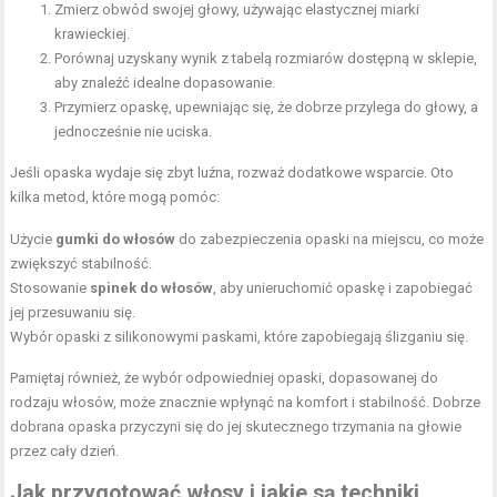
Zmierz obwód swojej głowy, używając elastycznej miarki
krawieckiej.
Porównaj uzyskany wynik z tabelą rozmiarów dostępną w sklepie,
aby znaleźć idealne dopasowanie.
Przymierz opaskę, upewniając się, że dobrze przylega do głowy, a
jednocześnie nie uciska.
Jeśli opaska wydaje się zbyt luźna, rozważ dodatkowe wsparcie. Oto
kilka metod, które mogą pomóc:
Użycie
gumki do włosów
do zabezpieczenia opaski na miejscu, co może
zwiększyć stabilność.
Stosowanie
spinek do włosów
, aby unieruchomić opaskę i zapobiegać
jej przesuwaniu się.
Wybór opaski z silikonowymi paskami, które zapobiegają ślizganiu się.
Pamiętaj również, że wybór odpowiedniej opaski, dopasowanej do
rodzaju włosów, może znacznie wpłynąć na komfort i stabilność. Dobrze
dobrana opaska przyczyni się do jej skutecznego trzymania na głowie
przez cały dzień.
Jak przygotować włosy i jakie są techniki