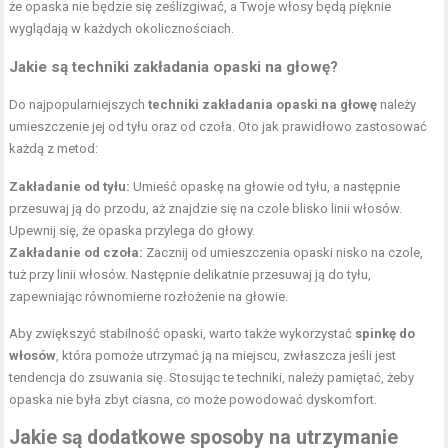
że opaska nie będzie się ześlizgiwać, a Twoje włosy będą pięknie
wyglądają w każdych okolicznościach.
Jakie są techniki zakładania opaski na głowę?
Do najpopularniejszych
techniki zakładania opaski na głowę
należy
umieszczenie jej od tyłu oraz od czoła. Oto jak prawidłowo zastosować
każdą z metod:
Zakładanie od tyłu:
Umieść opaskę na głowie od tyłu, a następnie
przesuwaj ją do przodu, aż znajdzie się na czole blisko linii włosów.
Upewnij się, że opaska przylega do głowy.
Zakładanie od czoła:
Zacznij od umieszczenia opaski nisko na czole,
tuż przy linii włosów. Następnie delikatnie przesuwaj ją do tyłu,
zapewniając równomierne rozłożenie na głowie.
Aby zwiększyć stabilność opaski, warto także wykorzystać
spinkę do
włosów
, która pomoże utrzymać ją na miejscu, zwłaszcza jeśli jest
tendencja do zsuwania się. Stosując te techniki, należy pamiętać, żeby
opaska nie była zbyt ciasna, co może powodować dyskomfort.
Jakie są dodatkowe sposoby na utrzymanie