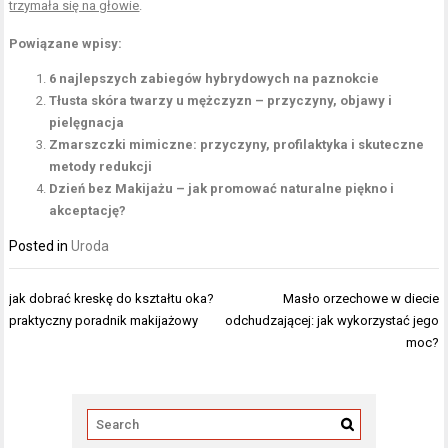
trzymała się na głowie
.
Powiązane wpisy:
6 najlepszych zabiegów hybrydowych na paznokcie
Tłusta skóra twarzy u mężczyzn – przyczyny, objawy i
pielęgnacja
Zmarszczki mimiczne: przyczyny, profilaktyka i skuteczne
metody redukcji
Dzień bez Makijażu – jak promować naturalne piękno i
akceptację?
Posted in
Uroda
Nawigacja
jak dobrać kreskę do kształtu oka?
Masło orzechowe w diecie
wpisu
praktyczny poradnik makijażowy
odchudzającej: jak wykorzystać jego
moc?