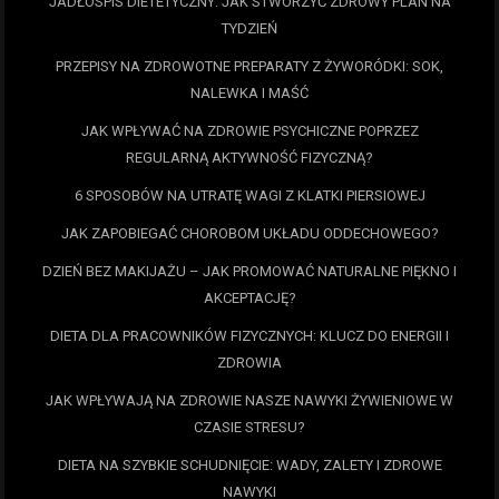
JADŁOSPIS DIETETYCZNY: JAK STWORZYĆ ZDROWY PLAN NA
TYDZIEŃ
PRZEPISY NA ZDROWOTNE PREPARATY Z ŻYWORÓDKI: SOK,
NALEWKA I MAŚĆ
JAK WPŁYWAĆ NA ZDROWIE PSYCHICZNE POPRZEZ
REGULARNĄ AKTYWNOŚĆ FIZYCZNĄ?
6 SPOSOBÓW NA UTRATĘ WAGI Z KLATKI PIERSIOWEJ
JAK ZAPOBIEGAĆ CHOROBOM UKŁADU ODDECHOWEGO?
DZIEŃ BEZ MAKIJAŻU – JAK PROMOWAĆ NATURALNE PIĘKNO I
AKCEPTACJĘ?
DIETA DLA PRACOWNIKÓW FIZYCZNYCH: KLUCZ DO ENERGII I
ZDROWIA
JAK WPŁYWAJĄ NA ZDROWIE NASZE NAWYKI ŻYWIENIOWE W
CZASIE STRESU?
DIETA NA SZYBKIE SCHUDNIĘCIE: WADY, ZALETY I ZDROWE
NAWYKI