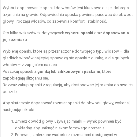
Wybór i dopasowanie opaski do włosów jest kluczowe dla jej dobrego
trzymania na głowie. Odpowiednia opaska powinna pasować do obwodu
głowy i rodzaju włosów, co zapewnia komfort i stabilność.
Oto kilka wskazówek dotyczących
wyboru opaski
oraz
dopasowania
jej rozmiaru
:
Wybieraj opaski, które są przeznaczone do twojego typu włosów – dla
gładkich włosów najlepiej sprawdzą się opaski z gumką, a dla grubych
włosów – z zapięciem na rzep.
Poszukuj opasek z
gumką
lub
silikonowymi paskami
, które
zapobiegają ślizganiu się.
Rozważ zakup opaski z regulacją, aby dostosować jej rozmiar do swoich
potrzeb.
Aby skutecznie dopasować rozmiar opaski do obwodu głowy, wykonaj
następujące kroki:
Zmierz obwód głowy, używając miarki – wynik powinien być
dokładny, aby uniknąć niekomfortowego noszenia.
Porównaj zmierzone wartości z rozmiarami dostępnymi w