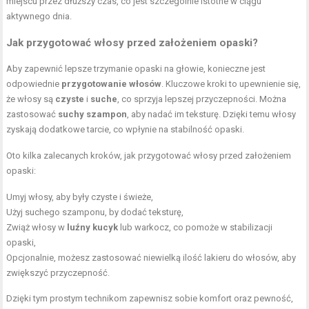
miejscu przez dłuższy czas, co jest szczególnie istotne w ciągu
aktywnego dnia.
Jak przygotować włosy przed założeniem opaski?
Aby zapewnić lepsze trzymanie opaski na głowie, konieczne jest
odpowiednie
przygotowanie włosów
. Kluczowe kroki to upewnienie się,
że włosy są
czyste
i
suche
, co sprzyja lepszej przyczepności. Można
zastosować
suchy szampon
, aby nadać im teksturę. Dzięki temu włosy
zyskają dodatkowe tarcie, co wpłynie na stabilność opaski.
Oto kilka zalecanych kroków, jak przygotować włosy przed założeniem
opaski:
Umyj włosy, aby były czyste i świeże,
Użyj suchego szamponu, by dodać teksturę,
Zwiąż włosy w
luźny kucyk
lub warkocz, co pomoże w stabilizacji
opaski,
Opcjonalnie, możesz zastosować niewielką ilość lakieru do włosów, aby
zwiększyć przyczepność.
Dzięki tym prostym technikom zapewnisz sobie komfort oraz pewność,