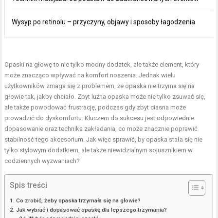
Wysyp po retinolu – przyczyny, objawy i sposoby łagodzenia
Opaski na głowę to nie tylko modny dodatek, ale także element, który
może znacząco wpływać na komfort noszenia. Jednak wielu
użytkowników zmaga się z problemem, że opaska nie trzyma się na
głowie tak, jakby chciało. Zbyt luźna opaska może nie tylko zsuwać się,
ale także powodować frustrację, podczas gdy zbyt ciasna może
prowadzić do dyskomfortu. Kluczem do sukcesu jest odpowiednie
dopasowanie oraz technika zakładania, co może znacznie poprawić
stabilność tego akcesorium. Jak więc sprawić, by opaska stała się nie
tylko stylowym dodatkiem, ale także niewidzialnym sojusznikiem w
codziennych wyzwaniach?
Spis treści
Co zrobić, żeby opaska trzymała się na głowie?
Jak wybrać i dopasować opaskę dla lepszego trzymania?