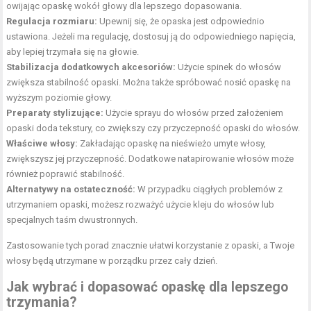
owijając opaskę wokół głowy dla lepszego dopasowania.
Regulacja rozmiaru:
Upewnij się, że opaska jest odpowiednio
ustawiona. Jeżeli ma regulację, dostosuj ją do odpowiedniego napięcia,
aby lepiej trzymała się na głowie.
Stabilizacja dodatkowych akcesoriów:
Użycie spinek do włosów
zwiększa stabilność opaski. Można także spróbować nosić opaskę na
wyższym poziomie głowy.
Preparaty stylizujące:
Użycie sprayu do włosów przed założeniem
opaski doda tekstury, co zwiększy czy przyczepność opaski do włosów.
Właściwe włosy:
Zakładając opaskę na nieświeżo umyte włosy,
zwiększysz jej przyczepność. Dodatkowe natapirowanie włosów może
również poprawić stabilność.
Alternatywy na ostateczność:
W przypadku ciągłych problemów z
utrzymaniem opaski, możesz rozważyć użycie kleju do włosów lub
specjalnych taśm dwustronnych.
Zastosowanie tych porad znacznie ułatwi korzystanie z opaski, a Twoje
włosy będą utrzymane w porządku przez cały dzień.
Jak wybrać i dopasować opaskę dla lepszego
trzymania?