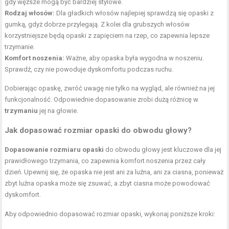
gdy węższe mogą być bardziej stylowe.
Rodzaj włosów:
Dla gładkich włosów najlepiej sprawdzą się opaski z
gumką, gdyż dobrze przylegają. Z kolei dla grubszych włosów
korzystniejsze będą opaski z zapięciem na rzep, co zapewnia lepsze
trzymanie.
Komfort noszenia:
Ważne, aby opaska była wygodna w noszeniu.
Sprawdź, czy nie powoduje dyskomfortu podczas ruchu.
Dobierając opaskę, zwróć uwagę nie tylko na wygląd, ale również na jej
funkcjonalność. Odpowiednie dopasowanie zrobi dużą różnicę w
trzymaniu
jej na głowie.
Jak dopasować rozmiar opaski do obwodu głowy?
Dopasowanie rozmiaru opaski
do obwodu głowy jest kluczowe dla jej
prawidłowego trzymania, co zapewnia komfort noszenia przez cały
dzień. Upewnij się, że opaska nie jest ani za luźna, ani za ciasna, ponieważ
zbyt luźna opaska może się zsuwać, a zbyt ciasna może powodować
dyskomfort.
Aby odpowiednio dopasować rozmiar opaski, wykonaj poniższe kroki: