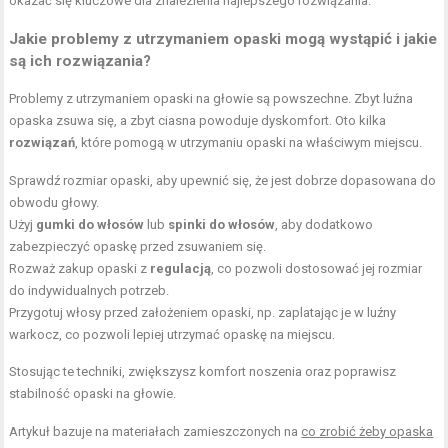
okazać się kluczowe dla znalezienia najlepszego rozwiązania.
Jakie problemy z utrzymaniem opaski mogą wystąpić i jakie
są ich rozwiązania?
Problemy z utrzymaniem opaski na głowie są powszechne. Zbyt luźna
opaska zsuwa się, a zbyt ciasna powoduje dyskomfort. Oto kilka
rozwiązań
, które pomogą w utrzymaniu opaski na właściwym miejscu.
Sprawdź rozmiar opaski, aby upewnić się, że jest dobrze dopasowana do
obwodu głowy.
Użyj
gumki do włosów
lub
spinki do włosów
, aby dodatkowo
zabezpieczyć opaskę przed zsuwaniem się.
Rozważ zakup opaski z
regulacją
, co pozwoli dostosować jej rozmiar
do indywidualnych potrzeb.
Przygotuj włosy przed założeniem opaski, np. zaplatając je w luźny
warkocz, co pozwoli lepiej utrzymać opaskę na miejscu.
Stosując te techniki, zwiększysz komfort noszenia oraz poprawisz
stabilność opaski na głowie.
Artykuł bazuje na materiałach zamieszczonych na
co zrobić żeby opaska