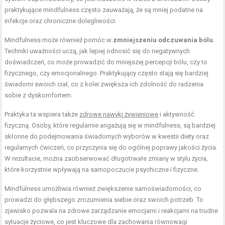
praktykujące mindfulness często zauważają, że są mniej podatne na
infekcje oraz chroniczne dolegliwości.
Mindfulness może również pomóc w
zmniejszeniu odczuwania bólu
.
Techniki uważności uczą, jak lepiej odnosić się do negatywnych
doświadczeń, co może prowadzić do mniejszej percepcji bólu, czy to
fizycznego, czy emocjonalnego. Praktykujący często stają się bardziej
świadomi swoich ciał, co z kolei zwiększa ich zdolność do radzenia
sobie z dyskomfortem.
Praktyka ta wspiera także
zdrowe nawyki żywieniowe
i aktywność
fizyczną. Osoby, które regularnie angażują się w mindfulness, są bardziej
skłonne do podejmowania świadomych wyborów w kwestii diety oraz
regularnych ćwiczeń, co przyczynia się do ogólnej poprawy jakości życia.
W rezultacie, można zaobserwować długotrwałe zmiany w stylu życia,
które korzystnie wpływają na samopoczucie psychiczne i fizyczne.
Mindfulness umożliwia również zwiększenie samoświadomości, co
prowadzi do głębszego zrozumienia siebie oraz swoich potrzeb. To
zjawisko pozwala na zdrowe zarządzanie emocjami i reakcjami na trudne
sytuacje życiowe, co jest kluczowe dla zachowania równowagi