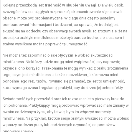
Kolejną przeszkodą jest
trudność w skupieniu uwagi
. Dla wielu osób,
szczególnie w era ciągłych rozproszeń, skoncentrowanie się na chwili
obecnej może być problematyczne. W ciągu dnia często jesteśmy
bombardowani informacjami i bodźcami, co sprawia, że trudniej jest
skupić się na oddechu czy obserwacji swoich myśli. To zrozumiałe, że na
początku praktyki mindfulness może być bardzo trudne, ale z czasem i
stałym wysiłkiem można poprawić tę umiejętność.
Nie można też zapominać o
sceptycyzmie
wobec skuteczności
mindfulness. Niektórzy ludzie mogą mieć wątpliwości, czy naprawdę
przynosi ono korzyści. Przekonania te mogą wynikać z braku zrozumienia
tego, czym jest mindfulness, a także z oczekiwań, jakie można mieć
odnośnie jego rezultatów. Powinno się pamiętać, że jest to umiejętność,
która wymaga czasu i regularnej praktyki, aby dostrzec jej pełne efekty.
Świadomość tych przeszkód oraz ich rozpoznanie to pierwszy krok do
ich pokonania. Praktykujący mogą próbować wprowadzać małe zmiany w
swoim codziennym życiu, aby łatwiej było im włączyć momenty
mindfulness. Na przykład, krótkie sesje praktyki uważności można wpleść
w pauzy podczas pracy lub codziennych czynności, co pomoże w
budowaniu nawyku.