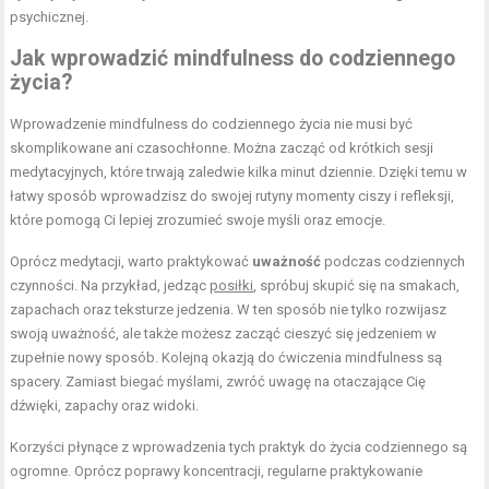
psychicznej.
Jak wprowadzić mindfulness do codziennego
życia?
Wprowadzenie mindfulness do codziennego życia nie musi być
skomplikowane ani czasochłonne. Można zacząć od krótkich sesji
medytacyjnych, które trwają zaledwie kilka minut dziennie. Dzięki temu w
łatwy sposób wprowadzisz do swojej rutyny momenty ciszy i refleksji,
które pomogą Ci lepiej zrozumieć swoje myśli oraz emocje.
Oprócz medytacji, warto praktykować
uważność
podczas codziennych
czynności. Na przykład, jedząc
posiłki
, spróbuj skupić się na smakach,
zapachach oraz teksturze jedzenia. W ten sposób nie tylko rozwijasz
swoją uważność, ale także możesz zacząć cieszyć się jedzeniem w
zupełnie nowy sposób. Kolejną okazją do ćwiczenia mindfulness są
spacery. Zamiast biegać myślami, zwróć uwagę na otaczające Cię
dźwięki, zapachy oraz widoki.
Korzyści płynące z wprowadzenia tych praktyk do życia codziennego są
ogromne. Oprócz poprawy koncentracji, regularne praktykowanie