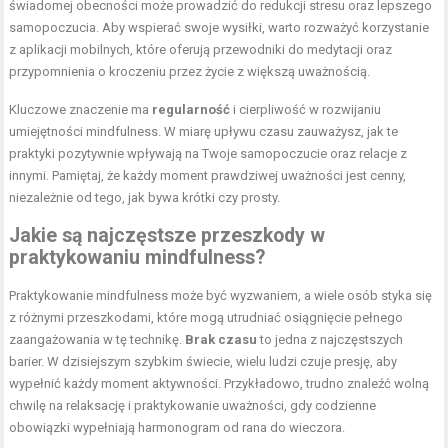
świadomej obecności może prowadzić do redukcji stresu oraz lepszego
samopoczucia. Aby wspierać swoje wysiłki, warto rozważyć korzystanie
z aplikacji mobilnych, które oferują przewodniki do medytacji oraz
przypomnienia o kroczeniu przez życie z większą uważnością.
Kluczowe znaczenie ma
regularność
i cierpliwość w rozwijaniu
umiejętności mindfulness. W miarę upływu czasu zauważysz, jak te
praktyki pozytywnie wpływają na Twoje samopoczucie oraz relacje z
innymi. Pamiętaj, że każdy moment prawdziwej uważności jest cenny,
niezależnie od tego, jak bywa krótki czy prosty.
Jakie są najczęstsze przeszkody w
praktykowaniu mindfulness?
Praktykowanie mindfulness może być wyzwaniem, a wiele osób styka się
z różnymi przeszkodami, które mogą utrudniać osiągnięcie pełnego
zaangażowania w tę technikę.
Brak czasu
to jedna z najczęstszych
barier. W dzisiejszym szybkim świecie, wielu ludzi czuje presję, aby
wypełnić każdy moment aktywności. Przykładowo, trudno znaleźć wolną
chwilę na relaksację i praktykowanie uważności, gdy codzienne
obowiązki wypełniają harmonogram od rana do wieczora.