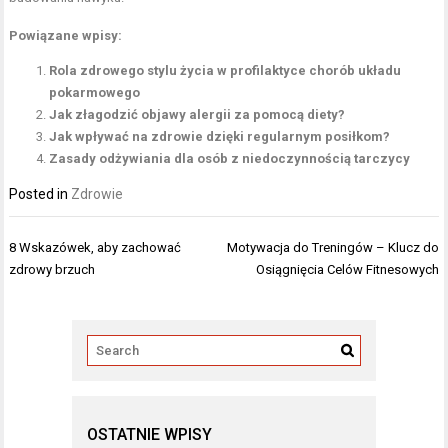
Powiązane wpisy:
Rola zdrowego stylu życia w profilaktyce chorób układu
pokarmowego
Jak złagodzić objawy alergii za pomocą diety?
Jak wpływać na zdrowie dzięki regularnym posiłkom?
Zasady odżywiania dla osób z niedoczynnością tarczycy
Posted in
Zdrowie
Nawigacja
8 Wskazówek, aby zachować
Motywacja do Treningów – Klucz do
wpisu
zdrowy brzuch
Osiągnięcia Celów Fitnesowych
OSTATNIE WPISY