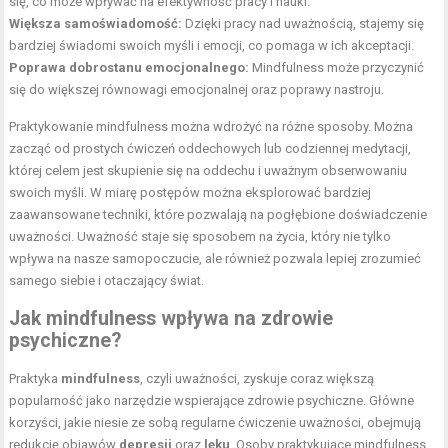
się, co może wpływać na efektywność pracy i nauki.
Większa samoświadomość:
Dzięki pracy nad uważnością, stajemy się
bardziej świadomi swoich myśli i emocji, co pomaga w ich akceptacji.
Poprawa dobrostanu emocjonalnego:
Mindfulness może przyczynić
się do większej równowagi emocjonalnej oraz poprawy nastroju.
Praktykowanie mindfulness można wdrożyć na różne sposoby. Można
zacząć od prostych ćwiczeń oddechowych lub codziennej medytacji,
której celem jest skupienie się na oddechu i uważnym obserwowaniu
swoich myśli. W miarę postępów można eksplorować bardziej
zaawansowane techniki, które pozwalają na pogłębione doświadczenie
uważności. Uważność staje się sposobem na życia, który nie tylko
wpływa na nasze samopoczucie, ale również pozwala lepiej zrozumieć
samego siebie i otaczający świat.
Jak mindfulness wpływa na zdrowie
psychiczne?
Praktyka
mindfulness
, czyli uważności, zyskuje coraz większą
popularność jako narzędzie wspierające zdrowie psychiczne. Główne
korzyści, jakie niesie ze sobą regularne ćwiczenie uważności, obejmują
redukcję objawów
depresji
oraz
lęku
. Osoby praktykujące mindfulness