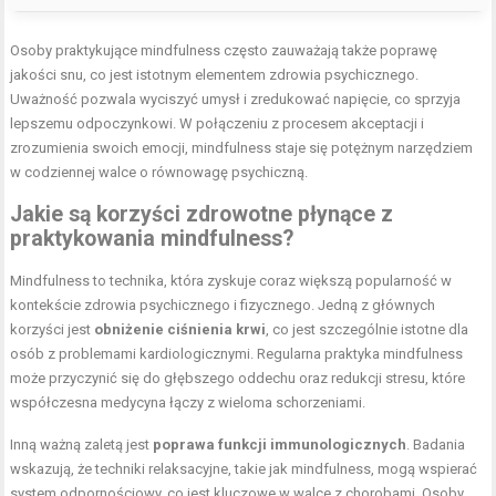
Osoby praktykujące mindfulness często zauważają także poprawę
jakości snu, co jest istotnym elementem zdrowia psychicznego.
Uważność pozwala wyciszyć umysł i zredukować napięcie, co sprzyja
lepszemu odpoczynkowi. W połączeniu z procesem akceptacji i
zrozumienia swoich emocji, mindfulness staje się potężnym narzędziem
w codziennej walce o równowagę psychiczną.
Jakie są korzyści zdrowotne płynące z
praktykowania mindfulness?
Mindfulness to technika, która zyskuje coraz większą popularność w
kontekście zdrowia psychicznego i fizycznego. Jedną z głównych
korzyści jest
obniżenie ciśnienia krwi
, co jest szczególnie istotne dla
osób z problemami kardiologicznymi. Regularna praktyka mindfulness
może przyczynić się do głębszego oddechu oraz redukcji stresu, które
współczesna medycyna łączy z wieloma schorzeniami.
Inną ważną zaletą jest
poprawa funkcji immunologicznych
. Badania
wskazują, że techniki relaksacyjne, takie jak mindfulness, mogą wspierać
system odpornościowy, co jest kluczowe w walce z chorobami. Osoby