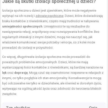
Jakie są skutki izolacji społecznej u dzieci?
Izolacja społeczna u dzieci jest zjawiskiem, które może negatywnie
wpłynąć na ich rozwój i
zdrowie psychiczne
. Dzieci, które doświadczają
braku kontaktów z rówieśnikami, często mają trudności w nabywaniu
umiejętności społecznych
. Umiejętności te są niezbędne do
nawiązywania relacji, współpracy oraz rozwiązywania konfliktów. Bez
regularnych interakcji z innymi dziećmi, mogą nie nauczyć się, jak
właściwie komunikować swoje potrzeby i emocje, co z kolei może
prowadzić do izolacji w przyszłości.
Co więcej, długotrwała izolacja społeczna może prowadzić do
poważnych problemów emocjonalnych. Dzieci, które nie mają
wystarczającej ilości kontaktów z rówieśnikami, są bardziej narażone na
lęk
oraz
depresję
. Mogą czuć się osamotnione i niepewne w relacjach z
innymi, co tylko pogłębia ich stan emocjonalny. Konsekwencje te mogą
być odczuwalne nie tylko w dzieciństwie, ale również w dorosłym życiu,
wpływając na ogólną jakość życia oraz zdolność do tworzenia bliskich
związków.
Typ skutków
Opis