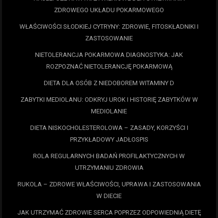
ZDROWEGO UKŁADU POKARMOWEGO
WŁAŚCIWOŚCI SŁODKIEJ CYTRYNY: ZDROWIE, FITOSKŁADNIKI I
ZASTOSOWANIE
NIETOLERANCJA POKARMOWA DIAGNOSTYKA: JAK
ROZPOZNAĆ NIETOLERANCJĘ POKARMOWĄ
DIETA DLA OSÓB Z NIEDOBOREM WITAMINY D
ZABYTKI MEDIOLANU: ODKRYJ UROK I HISTORIĘ ZABYTKÓW W
MEDIOLANIE
DIETA NISKOCHOLESTEROLOWA – ZASADY, KORZYŚCI I
PRZYKŁADOWY JADŁOSPIS
ROLA REGULARNYCH BADAŃ PROFILAKTYCZNYCH W
UTRZYMANIU ZDROWIA
RUKOLA – ZDROWE WŁAŚCIWOŚCI, UPRAWA I ZASTOSOWANIA
W DIECIE
JAK UTRZYMAĆ ZDROWIE SERCA POPRZEZ ODPOWIEDNIĄ DIETĘ