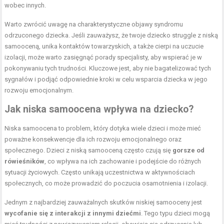
wobec innych.
Warto zwrócić uwagę na charakterystyczne objawy syndromu
odrzuconego dziecka. Jeśli zauważysz, że twoje dziecko struggle z niską
samooceną, unika kontaktów towarzyskich, a także cierpi na uczucie
izolacji, może warto zasięgnąć porady specjalisty, aby wspierać je w
pokonywaniu tych trudności. Kluczowe jest, aby nie bagatelizować tych
sygnałów i podjąć odpowiednie kroki w celu wsparcia dziecka w jego
rozwoju emocjonalnym.
Jak niska samoocena wpływa na dziecko?
Niska samoocena to problem, który dotyka wiele dzieci i może mieć
poważne konsekwencje dla ich rozwoju emocjonalnego oraz
społecznego. Dzieci z niską samooceną często czują się
gorsze od
rówieśników
, co wpływa na ich zachowanie i podejście do różnych
sytuacji życiowych. Często unikają uczestnictwa w aktywnościach
społecznych, co może prowadzić do poczucia osamotnienia i izolacji.
Jednym z najbardziej zauważalnych skutków niskiej samooceny jest
wycofanie się z interakcji z innymi dziećmi
. Tego typu dzieci mogą