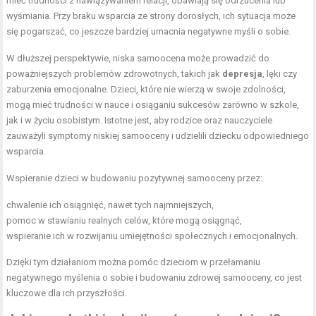
mieć trudności z nawiązywaniem relacji, obawiają się odrzucenia lub
wyśmiania. Przy braku wsparcia ze strony dorosłych, ich sytuacja może
się pogarszać, co jeszcze bardziej umacnia negatywne myśli o sobie.
W dłuższej perspektywie, niska samoocena może prowadzić do
poważniejszych problemów zdrowotnych, takich jak
depresja
, lęki czy
zaburzenia emocjonalne. Dzieci, które nie wierzą w swoje zdolności,
mogą mieć trudności w nauce i osiąganiu sukcesów zarówno w szkole,
jak i w życiu osobistym. Istotne jest, aby rodzice oraz nauczyciele
zauważyli symptomy niskiej samooceny i udzielili dziecku odpowiedniego
wsparcia.
Wspieranie dzieci w budowaniu pozytywnej samooceny przez:
chwalenie ich osiągnięć, nawet tych najmniejszych,
pomoc w stawianiu realnych celów, które mogą osiągnąć,
wspieranie ich w rozwijaniu umiejętności społecznych i emocjonalnych.
Dzięki tym działaniom można pomóc dzieciom w przełamaniu
negatywnego myślenia o sobie i budowaniu zdrowej samooceny, co jest
kluczowe dla ich przyszłości.