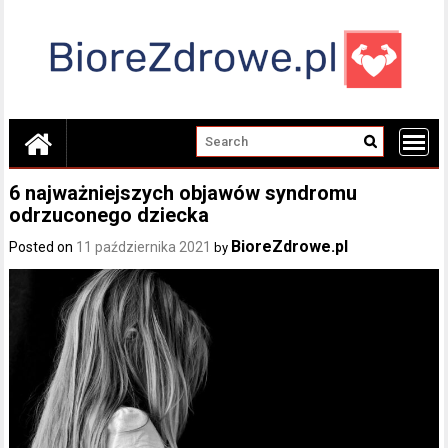
Skip
to
content
6 najważniejszych objawów syndromu
odrzuconego dziecka
BioreZdrowe.pl
Posted on
11 października 2021
by