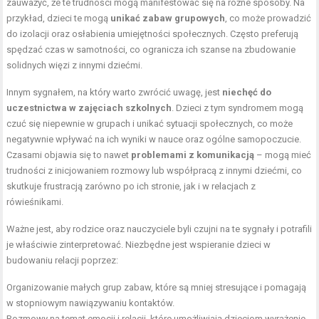
zauważyć, że te trudności mogą manifestować się na różne sposoby. Na
przykład, dzieci te mogą
unikać zabaw grupowych
, co może prowadzić
do izolacji oraz osłabienia umiejętności społecznych. Często preferują
spędzać czas w samotności, co ogranicza ich szanse na zbudowanie
solidnych więzi z innymi dziećmi.
Innym sygnałem, na który warto zwrócić uwagę, jest
niechęć do
uczestnictwa w zajęciach szkolnych
. Dzieci z tym syndromem mogą
czuć się niepewnie w grupach i unikać sytuacji społecznych, co może
negatywnie wpływać na ich wyniki w nauce oraz ogólne samopoczucie.
Czasami objawia się to nawet
problemami z komunikacją
– mogą mieć
trudności z inicjowaniem rozmowy lub współpracą z innymi dziećmi, co
skutkuje frustracją zarówno po ich stronie, jak i w relacjach z
rówieśnikami.
Ważne jest, aby rodzice oraz nauczyciele byli czujni na te sygnały i potrafili
je właściwie zinterpretować. Niezbędne jest wspieranie dzieci w
budowaniu relacji poprzez:
Organizowanie małych grup zabaw, które są mniej stresujące i pomagają
w stopniowym nawiązywaniu kontaktów.
Rozmowy na temat emocji i relacji, które umożliwiają dzieciom wyrażenie