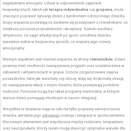
negatywnymi emocjami. Udział w odpowiednich zajęciach
terapeutycznych, takich jak
terapia indywidualna
czy
grupowa
, może
znacząco poprawić sytuację dzieci z syndromem odrzuconego dziecka.
Grupy wsparcia pozwalają na dzielenie się przeżyciami z rówieśnikami, co
zwiększa poczucie przynależności i akceptacji. Szeroki wachlarz
aktywności, od zajęć artystycznych po sport, umożliwia dziecku
wyrażenie siebie w bezpieczny sposób, co wspiera jego rozwój
emocjonalny.
Ważnym aspektem jest również wsparcie ze strony
rówieśników
. Dzieci
powinny mieć możliwość nawiązywania przyjaźni oraz uczestniczenia w
zabawach i aktywnościach w grupie. Dobrze zorganizowane zajęcia
pozaszkolne, takie jak warsztaty czy obozy, stają się doskonałą okazją
do nawiązywania relacji z innymi dziećmi, które przeżywają podobne
trudności. Pomocne mogą być także programy mentorskie, w których
starsze dzieci pomagają młodszym w nauce i integracji.
Wszystkie te działania mają na celu nie tylko poprawę samopoczucia
dziecka, ale także jego
zdrowego
rozwoju i integracji w społeczeństwie.
Kluczowym elementem jest współpraca między rodzicami, terapeutami
oraz nauczycielami, którzy razem mogą stworzyć optymalne warunki dla