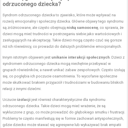
odrzuconego dziecka?
Syndrom odrzuconego dziecka to zjawisko, które może wpływać na
rozwój emocjonalny i społeczny dziecka. Główne objawy tego syndromu
są zróżnicowane, ale często obejmują
niską samoocenę
, co sprawia, że
dzieci mogą mieć trudności w postrzeganiu siebie jako wartościowych i
zasługujących na akceptację. Takie dzieci mogą często czuć się gorsze
niż ich rówieśnicy, co prowadzi do dalszych problemów emocjonalnych.
Innym istotnym objawem jest
unikanie interakcji społecznych
. Dzieci z
syndromem odrzuconego dziecka mogą niechętnie przebywać w
grupach rówieśników, a nawet unikać zabaw zespołowych. Często izolują
się, co pogłębia ich poczucie osamotnienia. To wycofanie społeczne
może skutkować brakiem przyjaciół i trudnościami w budowaniu bliskich
relacji z innymi dziećmi.
Uczucie
izolacji
jest również charakterystyczne dla syndromu
odrzuconego dziecka. Takie dzieci mogą mieć wrażenie, że są
wykluczone z grup, co może prowadzić do głębokiego smutku i frustracji.
Problemy te często manifestują się w formie zachowań antyspołecznych,
gdzie dziecko może stawać się agresywne lub wykazywać brak empatii