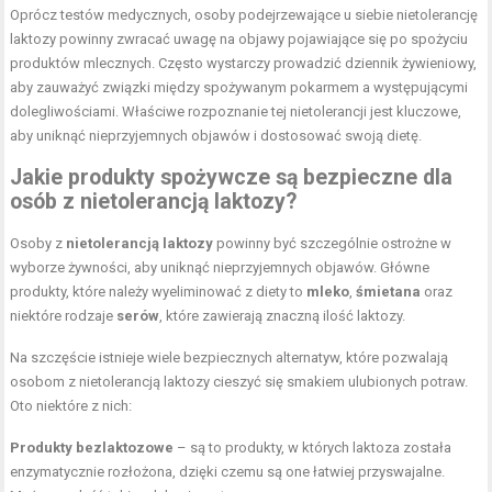
Oprócz testów medycznych, osoby podejrzewające u siebie nietolerancję
laktozy powinny zwracać uwagę na objawy pojawiające się po spożyciu
produktów mlecznych. Często wystarczy prowadzić dziennik żywieniowy,
aby zauważyć związki między spożywanym pokarmem a występującymi
dolegliwościami. Właściwe rozpoznanie tej nietolerancji jest kluczowe,
aby uniknąć nieprzyjemnych objawów i dostosować swoją dietę.
Jakie produkty spożywcze są bezpieczne dla
osób z nietolerancją laktozy?
Osoby z
nietolerancją laktozy
powinny być szczególnie ostrożne w
wyborze żywności, aby uniknąć nieprzyjemnych objawów. Główne
produkty, które należy wyeliminować z diety to
mleko
,
śmietana
oraz
niektóre rodzaje
serów
, które zawierają znaczną ilość laktozy.
Na szczęście istnieje wiele bezpiecznych alternatyw, które pozwalają
osobom z nietolerancją laktozy cieszyć się smakiem ulubionych potraw.
Oto niektóre z nich:
Produkty bezlaktozowe
– są to produkty, w których laktoza została
enzymatycznie rozłożona, dzięki czemu są one łatwiej przyswajalne.