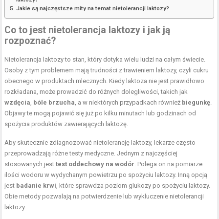
Jakie są najczęstsze mity na temat nietolerancji laktozy?
Co to jest nietolerancja laktozy i jak ją
rozpoznać?
Nietolerancja laktozy to stan, który dotyka wielu ludzi na całym świecie.
Osoby z tym problemem mają trudności z trawieniem laktozy, czyli cukru
obecnego w produktach mlecznych. Kiedy laktoza nie jest prawidłowo
rozkładana, może prowadzić do różnych dolegliwości, takich jak
wzdęcia
,
bóle brzucha
, a w niektórych przypadkach również
biegunkę
.
Objawy te mogą pojawić się już po kilku minutach lub godzinach od
spożycia produktów zawierających laktozę.
Aby skutecznie zdiagnozować nietolerancję laktozy, lekarze często
przeprowadzają różne testy medyczne. Jednym z najczęściej
stosowanych jest
test oddechowy na wodór
. Polega on na pomiarze
ilości wodoru w wydychanym powietrzu po spożyciu laktozy. Inną opcją
jest
badanie krwi
, które sprawdza poziom glukozy po spożyciu laktozy.
Obie metody pozwalają na potwierdzenie lub wykluczenie nietolerancji
laktozy.