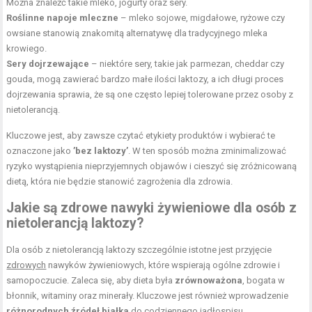
Można znaleźć takie mleko, jogurty oraz sery.
Roślinne napoje mleczne
– mleko sojowe, migdałowe, ryżowe czy
owsiane stanowią znakomitą alternatywę dla tradycyjnego mleka
krowiego.
Sery dojrzewające
– niektóre sery, takie jak parmezan, cheddar czy
gouda, mogą zawierać bardzo małe ilości laktozy, a ich długi proces
dojrzewania sprawia, że są one często lepiej tolerowane przez osoby z
nietolerancją.
Kluczowe jest, aby zawsze czytać etykiety produktów i wybierać te
oznaczone jako
’bez laktozy’
. W ten sposób można zminimalizować
ryzyko wystąpienia nieprzyjemnych objawów i cieszyć się zróżnicowaną
dietą, która nie będzie stanowić zagrożenia dla zdrowia.
Jakie są zdrowe nawyki żywieniowe dla osób z
nietolerancją laktozy?
Dla osób z nietolerancją laktozy szczególnie istotne jest przyjęcie
zdrowych
nawyków żywieniowych, które wspierają ogólne zdrowie i
samopoczucie. Zaleca się, aby dieta była
zrównoważona
, bogata w
błonnik, witaminy oraz minerały. Kluczowe jest również wprowadzenie
różnorodnych źródeł białka
do codziennego jadłospisu.