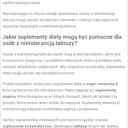
ogólne samopoczucie.
Wprowadzając te zdrowe nawyki żywieniowe, osoby z nietolerancją
laktozy mogą cieszyć się lepszym zdrowiem i uniknąć nieprzyjemnych
objawów związanych z nietolerancją laktozy.
Jakie suplementy diety mogą być pomocne dla
osób z nietolerancją laktozy?
Osoby z nietolerancją laktozy często stają przed wyzwaniem, jakim jest
konieczność rezygnacji z produktów mlecznych, które są źródłem wielu
cennych składników odżywczych. Aby zaspokoić te potrzeby, suplementy
diety mogą okazać się niezwykle pomocne.
Przede wszystkim ważne jest uzupełnienie diety w
wapń
i
witaminę D
,
które są kluczowe dla zdrowia kości. Warto sięgnąć po
suplementy
wapnia
, które dostępne są w różnych formach, takich jak tabletki czy
proszki, które można łatwo dodać do napojów. Suplementy witaminy D
również mogą wspierać wchłanianie wapnia z pożywienia.
Oprócz suplementów mineralnych, pomocne mogą być również
suplementy enzymatyczne
, zawierające
laktazę
. Enzym ten ułatwia