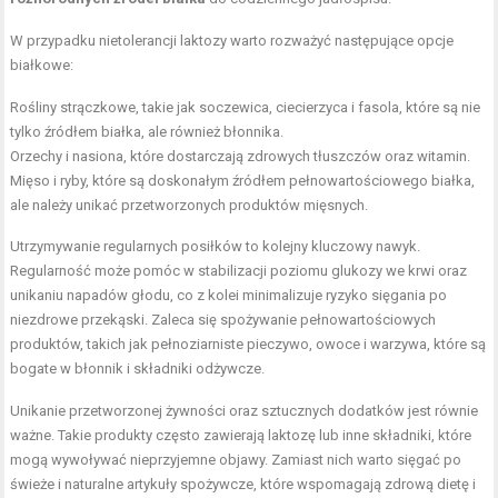
W przypadku nietolerancji laktozy warto rozważyć następujące opcje
białkowe:
Rośliny strączkowe, takie jak soczewica, ciecierzyca i fasola, które są nie
tylko źródłem białka, ale również błonnika.
Orzechy i nasiona, które dostarczają
zdrowych tłuszczów
oraz witamin.
Mięso i ryby, które są doskonałym źródłem pełnowartościowego białka,
ale należy unikać przetworzonych produktów mięsnych.
Utrzymywanie regularnych posiłków to kolejny kluczowy nawyk.
Regularność może pomóc w stabilizacji poziomu glukozy we krwi oraz
unikaniu napadów głodu, co z kolei minimalizuje ryzyko sięgania po
niezdrowe przekąski. Zaleca się spożywanie pełnowartościowych
produktów, takich jak pełnoziarniste pieczywo, owoce i warzywa, które są
bogate w błonnik i składniki odżywcze.
Unikanie przetworzonej żywności oraz sztucznych dodatków jest równie
ważne. Takie produkty często zawierają laktozę lub inne składniki, które
mogą wywoływać nieprzyjemne objawy. Zamiast nich warto sięgać po
świeże i naturalne artykuły spożywcze, które wspomagają zdrową dietę i