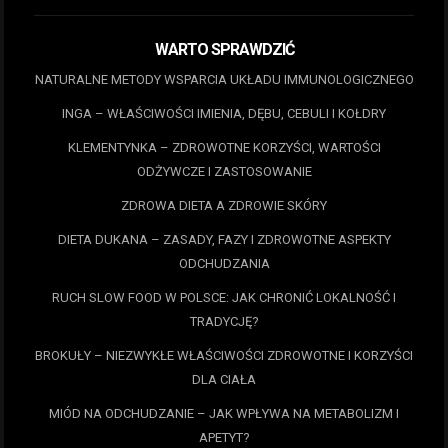
WARTO SPRAWDZIĆ
NATURALNE METODY WSPARCIA UKŁADU IMMUNOLOGICZNEGO
INGA – WŁAŚCIWOŚCI IMIENIA, DĘBU, CEBULI I KOŁDRY
KLEMENTYNKA – ZDROWOTNE KORZYŚCI, WARTOŚCI
ODŻYWCZE I ZASTOSOWANIE
ZDROWA DIETA A ZDROWIE SKÓRY
DIETA DUKANA – ZASADY, FAZY I ZDROWOTNE ASPEKTY
ODCHUDZANIA
RUCH SLOW FOOD W POLSCE: JAK CHRONIĆ LOKALNOŚĆ I
TRADYCJĘ?
BROKUŁY – NIEZWYKŁE WŁAŚCIWOŚCI ZDROWOTNE I KORZYŚCI
DLA CIAŁA
MIÓD NA ODCHUDZANIE – JAK WPŁYWA NA METABOLIZM I
APETYT?