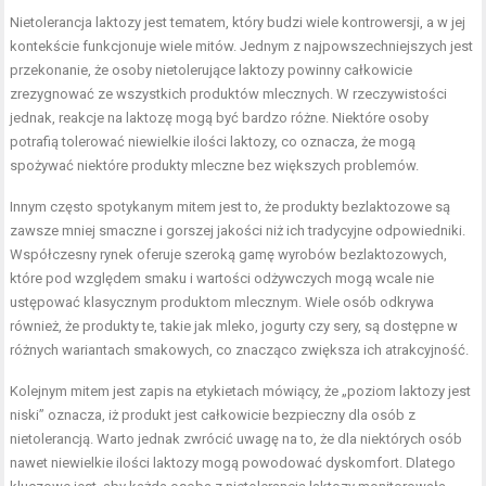
Nietolerancja laktozy jest tematem, który budzi wiele kontrowersji, a w jej
kontekście funkcjonuje wiele mitów. Jednym z najpowszechniejszych jest
przekonanie, że osoby nietolerujące laktozy powinny całkowicie
zrezygnować ze wszystkich produktów mlecznych. W rzeczywistości
jednak, reakcje na laktozę mogą być bardzo różne. Niektóre osoby
potrafią tolerować niewielkie ilości laktozy, co oznacza, że mogą
spożywać niektóre produkty mleczne bez większych problemów.
Innym często spotykanym mitem jest to, że produkty bezlaktozowe są
zawsze mniej smaczne i gorszej jakości niż ich tradycyjne odpowiedniki.
Współczesny rynek oferuje szeroką gamę wyrobów bezlaktozowych,
które pod względem smaku i wartości odżywczych mogą wcale nie
ustępować klasycznym produktom mlecznym. Wiele osób odkrywa
również, że produkty te, takie jak mleko, jogurty czy sery, są dostępne w
różnych wariantach smakowych, co znacząco zwiększa ich atrakcyjność.
Kolejnym mitem jest zapis na etykietach mówiący, że „poziom laktozy jest
niski” oznacza, iż produkt jest całkowicie bezpieczny dla osób z
nietolerancją. Warto jednak zwrócić uwagę na to, że dla niektórych osób
nawet niewielkie ilości laktozy mogą powodować dyskomfort. Dlatego