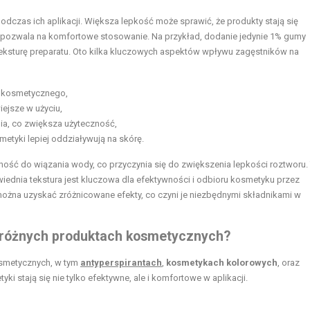
odczas ich aplikacji. Większa lepkość może sprawić, że produkty stają się
ie pozwala na komfortowe stosowanie. Na przykład, dodanie jedynie 1% gumy
eksturę preparatu. Oto kilka kluczowych aspektów wpływu zagęstników na
a kosmetycznego,
iejsze w użyciu,
a, co zwiększa użyteczność,
metyki lepiej oddziaływują na skórę.
ność do wiązania wody, co przyczynia się do zwiększenia lepkości roztworu.
iednia tekstura jest kluczowa dla efektywności i odbioru kosmetyku przez
żna uzyskać zróżnicowane efekty, co czyni je niezbędnymi składnikami w
w różnych produktach kosmetycznych?
osmetycznych, w tym
antyperspirantach
,
kosmetykach kolorowych
, oraz
yki stają się nie tylko efektywne, ale i komfortowe w aplikacji.