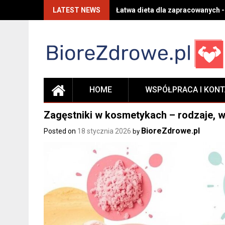
Skip
LATEST NEWS
Łatwa dieta dla zapracowanych -
to
content
HOME
WSPÓŁPRACA I KON
Zagęstniki w kosmetykach – rodzaje, w
BioreZdrowe.pl
Posted on
18 stycznia 2026
by