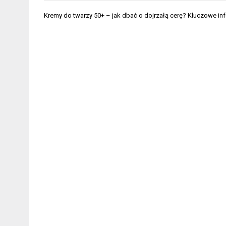
Nawigacja
Kremy do twarzy 50+ – jak dbać o dojrzałą cerę? Kluczowe in
wpisu