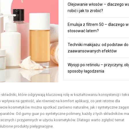
Olejowanie włosów – dlaczego wa
robić i jak to zrobić?
Emulsja z filtrem 50 – dlaczego w
stosować latem?
Techniki makijażu: od podstaw do
zaawansowanych efektów
Wysyp po retinolu – przyczyny, ob
sposoby łagodzenia
składniki, które odgrywają kluczową rolę w kształtowaniu konsystencji i teks
wpływa na gęstość, ale również na komfort aplikacji, co jest istotne dla
ecie kosmetyków można spotkać zarówno naturalne, jak i syntetyczne zagęst
eparatów. Od gumy guar po syntetyczne polimery, każdy z tych składników m
tecznych i przyjemnych w użyciu kosmetyków. Dlatego warto zgłębić temat
ulubione produkty pielęgnacyjne.