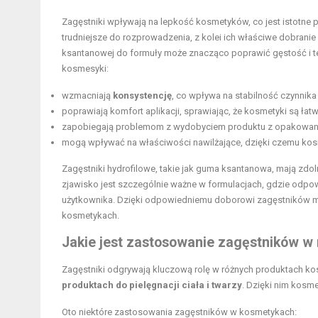
Zagęstniki wpływają na lepkość kosmetyków, co jest istotne p
trudniejsze do rozprowadzenia, z kolei ich właściwe dobran
ksantanowej do formuły może znacząco poprawić gęstość i t
kosmesyki:
wzmacniają
konsystencję
, co wpływa na stabilność czynnik
poprawiają komfort aplikacji, sprawiając, że kosmetyki są łatw
zapobiegają problemom z wydobyciem produktu z opakowani
mogą wpływać na
właściwości nawilżające
, dzięki czemu kos
Zagęstniki hydrofilowe, takie jak guma ksantanowa, mają zdol
zjawisko jest szczególnie ważne w formulacjach, gdzie odpow
użytkownika. Dzięki odpowiedniemu doborowi zagęstników mo
kosmetykach.
Jakie jest zastosowanie zagęstników 
Zagęstniki odgrywają kluczową rolę w różnych produktach k
produktach do pielęgnacji ciała i twarzy
. Dzięki nim kosmet
Oto niektóre zastosowania zagęstników w kosmetykach: