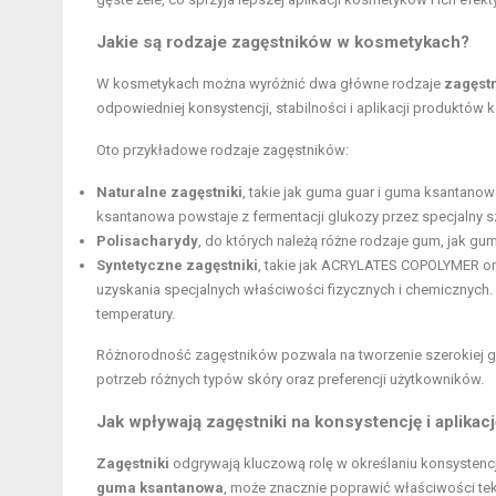
Jakie są rodzaje zagęstników w kosmetykach?
W kosmetykach można wyróżnić dwa główne rodzaje
zagęst
odpowiedniej konsystencji, stabilności i aplikacji produktów
Oto przykładowe rodzaje zagęstników:
Naturalne zagęstniki
, takie jak guma guar i guma ksantano
ksantanowa powstaje z fermentacji glukozy przez specjalny s
Polisacharydy
, do których należą różne rodzaje gum, jak gum
Syntetyczne zagęstniki
, takie jak ACRYLATES COPOLYMER 
uzyskania specjalnych właściwości fizycznych i chemicznyc
temperatury.
Różnorodność zagęstników pozwala na tworzenie szerokiej
potrzeb różnych typów skóry oraz preferencji użytkowników.
Jak wpływają zagęstniki na konsystencję i aplika
Zagęstniki
odgrywają kluczową rolę w określaniu konsystencj
guma ksantanowa
, może znacznie poprawić właściwości tek