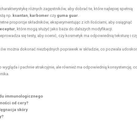
rakterystykę różnych zagęstników, aby dobrać te, które najlepiej spełnią
eżą np.
ksantan
,
karbomer
czy
guma guar
.
retne proporcje składników, eksperymentując z ich ilościami, aby osiągnąć
eceptur
, które mogą służyć jako baza do dalszych modyfikacji.
zeprowadza się testy, aby ocenić, czy kosmetyk ma odpowiednią teksturę i cz
ów można dokonać niezbędnych poprawek w składzie, co pozwala udoskon
 wygląda i pachnie atrakcyjnie, ale również ma odpowiednią konsystencję, c
nika.
ładu immunologicznego
ności od cery?
lęgnacja skóry
y?