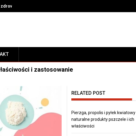
 zdrowe nawyki na co dzień
TAKT
łaściwości i zastosowanie
RELATED POST
Pierzga, propolis i pyłek kwiatowy
naturalne produkty pszczele i ich
właściwości