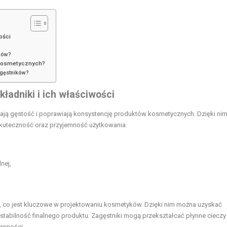
ości
yków?
 kosmetycznych?
agęstników?
ładniki i ich właściwości
zają gęstość i poprawiają konsystencję produktów kosmetycznych. Dzięki nim
skuteczność oraz przyjemność użytkowania.
nej,
 co jest kluczowe w projektowaniu kosmetyków. Dzięki nim można uzyskać
 i stabilność finalnego produktu. Zagęstniki mogą przekształcać płynne cieczy
tywności.