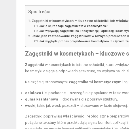
Spis treści
Zagęstniki w kosmetykach – kluczowe składniki i ich właściw
Jakie są rodzaje zagęstników w kosmetykach?
Jak wpływają zagęstniki na konsystencję i aplikację kosmet
Jakie jest zastosowanie zagęstników w różnych produktach
Jak wygląda proces projektowania kosmetyków z użyciem z
Zagęstniki w kosmetykach – kluczowe sk
Zagęstniki
w kosmetykach to istotne składniki, które zwięks
kosmetyki osiągają odpowiednią teksturę, co wpływa na ich 
Najczęściej stosowanymi
zagęstnikami kosmetycznymi
są:
celuloza
i jej pochodne – szczególnie popularne w fazie wod
guma ksantanowa
– dodawana dla poprawy struktury,
woski
, takie jak wosk pszczeli – stosowane w fazie olejowej.
Zagęstniki poprawiają
właściwości reologiczne
preparatów,
pożądane tekstury, które przekładają się na komfort aplikacji
gęste żele, co sprzyja lepszej aplikacji kosmetyków i ich efek