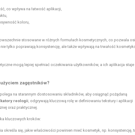
ść, co wpływa na łatwość aplikacji,
ktu,
ensywność koloru,
powszechnie stosowane w różnych formułach kosmetycznych, co pozwala os
 nie tylko poprawiają konsystencję, ale także wpływają na trwałość kosmetyk
zne mogą lepiej spełniać oczekiwania użytkowników, a ich aplikacja staje 
 użyciem zagęstników?
polega na starannym dostosowaniu składników, aby osiągnąć pożądaną
katory reologii
, odgrywają kluczową rolę w definiowaniu tekstury i aplikacji
nej oraz praktycznej.
ka kluczowych kroków:
 określa się, jakie właściwości powinien mieć kosmetyk, np. konsystencję, 