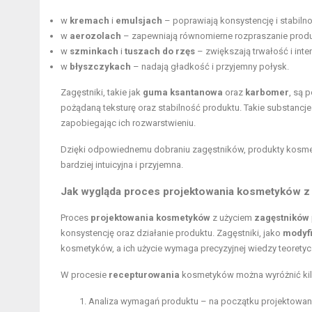
w
kremach
i
emulsjach
– poprawiają konsystencję i stabilno
w
aerozolach
– zapewniają równomierne rozpraszanie produ
w
szminkach
i
tuszach do rzęs
– zwiększają trwałość i int
w
błyszczykach
– nadają gładkość i przyjemny połysk.
Zagęstniki, takie jak
guma ksantanowa
oraz
karbomer
, są 
pożądaną teksturę oraz stabilność produktu. Takie substancje
zapobiegając ich rozwarstwieniu.
Dzięki odpowiednemu dobraniu zagęstników, produkty kosmetyc
bardziej intuicyjna i przyjemna.
Jak wygląda proces projektowania kosmetyków z
Proces
projektowania kosmetyków
z użyciem
zagęstników
konsystencję oraz działanie produktu. Zagęstniki, jako
modyfi
kosmetyków, a ich użycie wymaga precyzyjnej wiedzy teoretycz
W procesie
recepturowania
kosmetyków można wyróżnić kil
Analiza wymagań produktu – na początku projektowania