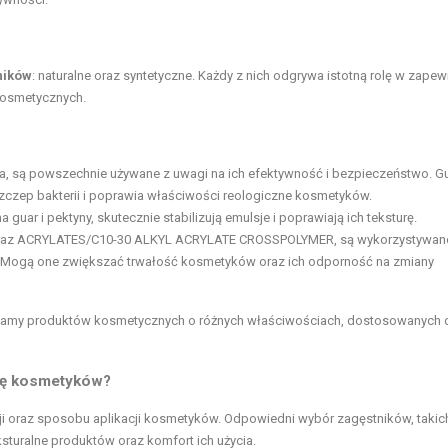
ników
: naturalne oraz syntetyczne. Każdy z nich odgrywa istotną rolę w zapew
 kosmetycznych.
wa, są powszechnie używane z uwagi na ich efektywność i bezpieczeństwo. 
zczep bakterii i poprawia właściwości reologiczne kosmetyków.
a guar i pektyny, skutecznie stabilizują
emulsje
i poprawiają ich teksturę.
oraz ACRYLATES/C10-30 ALKYL ACRYLATE CROSSPOLYMER, są wykorzystywane
h. Mogą one zwiększać trwałość kosmetyków oraz ich odporność na zmiany
 gamy produktów kosmetycznych o różnych właściwościach, dostosowanych 
cję kosmetyków?
i oraz sposobu aplikacji kosmetyków. Odpowiedni wybór zagęstników, takich
sturalne produktów oraz komfort ich użycia.