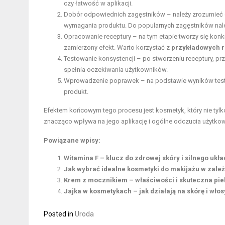
czy łatwość w aplikacji.
Dobór odpowiednich zagęstników – należy zrozumieć cha
wymagania produktu. Do popularnych zagęstników nal
Opracowanie receptury – na tym etapie tworzy się konk
zamierzony efekt. Warto korzystać z
przykładowych r
Testowanie konsystencji – po stworzeniu receptury, pr
spełnia oczekiwania użytkowników.
Wprowadzenie poprawek – na podstawie wyników test
produkt.
Efektem końcowym tego procesu jest kosmetyk, który nie tylko
znacząco wpływa na jego aplikację i ogólne odczucia użytkow
Powiązane wpisy:
Witamina F – klucz do zdrowej skóry i silnego uk
Jak wybrać idealne kosmetyki do makijażu w zależ
Krem z mocznikiem – właściwości i skuteczna pie
Jajka w kosmetykach – jak działają na skórę i włos
Posted in
Uroda