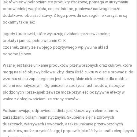
jak również w pełnoziarniste produkty zbożowe, pomaga w utrzymaniu
odpowiedniej wagi ciała, co jest istotne, ponieważ nadwaga może
dodatkowo obciążać stawy. Z tego powodu szczególnie korzystne są
pokarmy takie jak:
jagody i truskawki, które wykazują działanie przeciwzapalne,
brokuły i jarmuż, pełne witamin C i K,
czosnek, znany ze swojego pozytywnego wpływu na układ
odpornościowy.
Ważne jest także unikanie produktów przetworzonych oraz cukrów, które
mogą nasilać objawy bólowe. Zbyt duża ilość cukru w diecie prowadzi do
wzrostu stanu zapalnego, co jest szczególnie niekorzystne dla osób z
bólami reumatycznymi. Ograniczenie spożycia fast foodów, napojów
słodzonych i przekąsek zawsze może przynieść pozytywne efekty w
walce z dolegliwościami ze strony stawów.
Podsumowując, odpowiednia dieta jest kluczowym elementem w
zarządzaniu bólami reumatycznymi. Skupienie się na
zdrowych
tłuszczach, warzywach i owocach, a także unikanie przetworzonych
produktów, może przynieść ulgę i poprawić jakość życia osób cierpiących