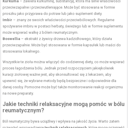
Kurkuma
– zawiera kurkuminę, substancję, która ma silne właściwości
przeciwzapalne i przeciwutleniające. Może być stosowana w formie
proszku jako przyprawa do potraw lub jako suplement diety.
Imbir
– znany ze swoich właściwości przeciwbólowych. Regularne
spożywanie imbiru w postaci herbaty, świeżego lub w formie suplementu
może wspierać walkę z bólem reumatycznym.
Boswellia
– ekstrakt z żywicy drzewa kadzidłowego, który działa
przeciwzapalnie. Może być stosowana w formie kapsułek lub maści do
stosowania lokalnego.
Wszystkie te zioła można włączyć do codziennej diety, co może wspierać
proces łagodzenia bólu. Jednak przed rozpoczęciem jakiejkolwiek
kuracji ziołowej ważne jest, aby skonsultować się z lekarzem, aby
upewnić się, że wybrane metody będą bezpieczne i odpowiednie dla
danej osoby. Pomocne może być także monitorowanie reakcji organizmu
na nowe preparaty.
Jakie techniki relaksacyjne mogą pomóc w bólu
reumatycznym?
Ból reumatyczny bywa uciążliwy i wpływa na jakość życia. Warto zatem
rozważyć wprowadzenie
technik relaksacyjnych
, które mogą przynieść