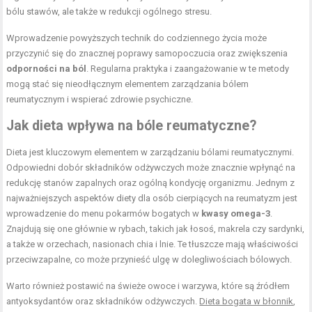
bólu stawów, ale także w redukcji ogólnego stresu.
Wprowadzenie powyższych technik do codziennego życia może
przyczynić się do znacznej poprawy samopoczucia oraz zwiększenia
odporności na ból
. Regularna praktyka i zaangażowanie w te metody
mogą stać się nieodłącznym elementem zarządzania bólem
reumatycznym i wspierać zdrowie psychiczne.
Jak dieta wpływa na bóle reumatyczne?
Dieta jest kluczowym elementem w zarządzaniu bólami reumatycznymi.
Odpowiedni dobór składników odżywczych może znacznie wpłynąć na
redukcję stanów zapalnych oraz ogólną kondycję organizmu. Jednym z
najważniejszych aspektów diety dla osób cierpiących na reumatyzm jest
wprowadzenie do menu pokarmów bogatych w
kwasy omega-3
.
Znajdują się one głównie w rybach, takich jak łosoś, makrela czy sardynki,
a także w orzechach, nasionach chia i lnie. Te tłuszcze mają właściwości
przeciwzapalne, co może przynieść ulgę w dolegliwościach bólowych.
Warto również postawić na świeże owoce i warzywa, które są źródłem
antyoksydantów oraz składników odżywczych.
Dieta bogata w błonnik
,