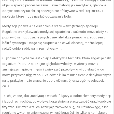
ulgę i wspierać proces leczenia. Takie metody, jak medytacja, głębokie
oddychanie czy tai chi, są szczególnie efektywne w redukcji
stresu
i
napięcia, które mogą nasilać odczuwanie bólu.
Medytacja pozwala na osiągnięcie stanu wewnętrznego spokoju.
Regularne praktykowanie medytacji opartej na uważności może nie tylko
poprawić samopoczucie psychiczne, ale także pomóc w złagodzeniu
bólu fizycznego. Ucząc się skupienia na chwili obecnej, można lepiej
radzić sobie z objawami reumatycznymi.
Głębokie oddychanie jest kolejną efektywną techniką, która angażuje cały
organizm. Poprzez spokojne, głębokie wdechy i wydechy, można
zmniejszyć napięcie mięśni i zwiększyć przepływ krwi do stawów, co
może przynieść ulgę w bólu. Zaledwie kilka minut dziennie dedykowanych
na tę praktykę może znacznie poprawić nastrój oraz ogólne odczucia
ciała.
Tai chi, znane jako „medytacja w ruchu”, łączy w sobie elementy medytacji
i łagodnych ruchów, co wpływa korzystnie na elastyczność oraz kondycję
fizyczną. Ćwiczenia tai chi rozwijają zarówno siłę, jak i równowagę, a ich
regularne wykonywanie może przynieść korzyści nie tylko w kontekście