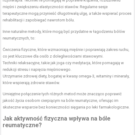
fizjoterapia. Techniki te pomagają w poprawie krążenia, rozluźnieniu
mięśni i zwiększeniu elastyczności stawów. Regularne sesje
terapeutyczne mogą przynieść długotrwałą ulgę, a także wspierać proces
rehabilitacji i zapobiegać nawrotom bólu.
Inne naturalne metody, które mogą być przydatne w łagodzeniu bólów
reumatycznych, to:
Ćwiczenia fizyczne, które wzmacniają mięśnie i poprawiają zakres ruchu,
co jest kluczowe dla osób z dolegliwościami stawowymi.
Techniki relaksacyjne, takie jak joga czy medytacja, które pomagają w
redukcji stresu i napięcia mięśniowego.
Utrzymanie zdrowej diety, bogatej w kwasy omega-3, witaminy i minerały,
które wspierają zdrowie stawów.
Umiejętne połączenie tych różnych metod może znacząco poprawić
jakość życia osobom cierpiącym na bóle reumatyczne, oferując im
skuteczne wsparcie bez konieczności sięgania po leki farmakologiczne.
Jak aktywność fizyczna wpływa na bóle
reumatyczne?